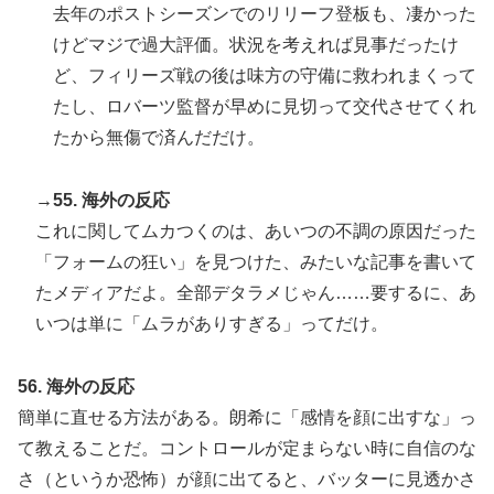
去年のポストシーズンでのリリーフ登板も、凄かった
けどマジで過大評価。状況を考えれば見事だったけ
ど、フィリーズ戦の後は味方の守備に救われまくって
たし、ロバーツ監督が早めに見切って交代させてくれ
たから無傷で済んだだけ。
→55. 海外の反応
これに関してムカつくのは、あいつの不調の原因だった
「フォームの狂い」を見つけた、みたいな記事を書いて
たメディアだよ。全部デタラメじゃん……要するに、あ
いつは単に「ムラがありすぎる」ってだけ。
56. 海外の反応
簡単に直せる方法がある。朗希に「感情を顔に出すな」っ
て教えることだ。コントロールが定まらない時に自信のな
さ（というか恐怖）が顔に出てると、バッターに見透かさ