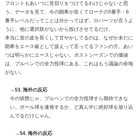
フロントもあいつに見切りをつけてるわけじゃないと思
う。データを見て、今の朗希が良くてローテの5番手・6
番手レベルだってことは分かってはず。ロバーツが言うよ
うに、他に選択肢がないから投げさせてるだけ。
本当に首の皮を長くして甘やかしてるのは、なぜか未だに
朗希をエース級として扱えって言ってるファンの方。あい
つは明らかにエースじゃない。ポストシーズンでの価値
は、ブルペンでの全力投球にある。これはもう議論の余地
がない。
→53. 海外の反応
今の状態じゃ、ブルペンでの全力投球すら期待できな
い。ボール球を連発するか、ど真ん中に絶好球を放り込
んでるだけじゃん。
→54. 海外の反応