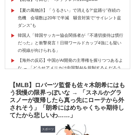
【夏の風物詩】「うるさい」で消える?“盆踊り”存続の
▶
危機 会場数は20年で半減 騒音対策で“サイレント盆
ダンス”も
韓国人「韓国サッカー協会関係者が『不適切接待は慣行
▶
だった』と衝撃発言！日韓ワールドカップ4強にも疑い
の視線が向けられる」
【海外の反応】中国がAI開発の主導権を握りつつあるよ
▶
な → 「どうせアメリカは中国製AIを規制するんだろう
な」「自動車産業と同じ道を歩んでる気がする」
【MLB】ロバーツ監督も佐々木朗希にはも
「これ以上続けるならケーキは無しだよ」娘のロウソク
▶
う我慢の限界っぽいな → 「スネルかグラ
を何度も吹き消した7歳、その日だけ皿が回ってこなか
スノーが復帰したら真っ先にローテから外
った
されそう」「朗希にはめちゃくちゃ期待し
国際的な小咄 読者投稿 中小企業診断士めがけてよちよ
▶
てたから悲しいわ……」
ち歩きな小咄 ～学習の仕方を学習しよう～
海外「2002年も審判を買収したのか！」韓国サッカー
▶
スポーツ