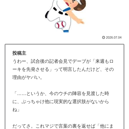
協会による国際試合の審判買収が発覚し大騒ぎ！【海外
の反応】
【海外の反応】アルゼンチン協会、FIFA会長に確固たる
▶
支持を表明「隠す気もないんだなｗ」
韓国人「韓国サッカー協会の性接待報道、海外でも大騒
▶
2026.07.04
ぎに・・・2002年W杯4強の記録取り消しの声も」
→「マジで国の恥だ」「2002年まで疑う価値がある」
投稿主
「国民や国が築いた国格をサッカー選手が足で蹴り飛ば
うわー、試合後の記者会見でデーブが「来週もロ
すね」
ーキを先発させる」って明言したんだけど、その
海外「日本のこの場所は現実とは思えないレベルで美し
▶
理由がヤバい。
い…！」外国人が感動する日本の景色とは・・・？【海
外の反応】
「……というか、今のウチの陣容を見渡した時
外国人「日本の未来は安泰だ」16歳MF三井寺眞、衝撃
▶
に、ぶっちゃけ他に現実的な選択肢がないから
ゴール！久保建英超え歴代2位の記録！3得点に絡む活躍
ね」
で海外絶賛！【海外の反応】
【海外の反応】アルゼンチン協会、FIFA会長に断固たる
▶
だってさ。これマジで言葉の裏を返せば「他にま
支持を表明「隠す気もないんだなｗ」