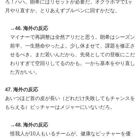
ろ！ハハ。朗希にはリセットが必要だ。オクラホマで1ヶ
月やり直すか、とりあえずブルペンに回すかだな。
→46. 海外の反応
マイナーで再調整は全然アリだと思う。朗希はシーズン
前半、一生懸命やったよ。少し休ませて、課題を修正さ
せるべき。まだ若いんだから、先発としての登板にこだ
わりすぎて空回りしてるのかも。一から基本をやり直し
た方がいい。
47. 海外の反応
あいつほど首の皮が長い（どれだけ失敗してもチャンスを
もらえる）ピッチャーはメジャーにいないだろ。
→48. 海外の反応
怪我人が10人もいるチームが、健康なピッチャーを優