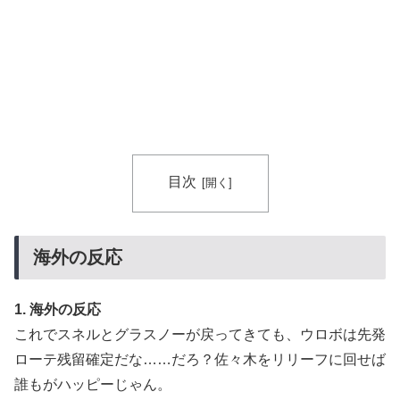
海外「日本なんて行くんじゃなかった…」 日本を知っ
▶
てしまったディズニー信者、帰国後『本家』に失望する
事態に
韓国人「我が国がクウェート戦で行った審判買収が本当
▶
に深刻である理由がこちら…」→「これはダメなやつ…
（ﾌﾞﾙﾌﾞﾙ」＝韓国の反応
インドネシアの西パプアでアメリカ人パイロット殺害を
▶
目次
武装組織が主張。
海外の反応
1. 海外の反応
これでスネルとグラスノーが戻ってきても、ウロボは先発
ローテ残留確定だな……だろ？佐々木をリリーフに回せば
誰もがハッピーじゃん。