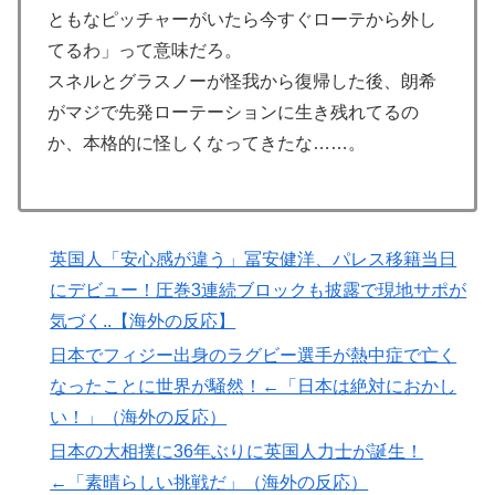
ともなピッチャーがいたら今すぐローテから外し
【海外の反応】“新タナスコ”のディアスが地雷すぎる件
▶
てるわ」って意味だろ。
「大谷と山本だけしかまともな契約がない…」
スネルとグラスノーが怪我から復帰した後、朗希
ワイの作った卵豆腐にいくら出せる？
▶
がマジで先発ローテーションに生き残れてるの
日本「俺は有名な武士の家系だけど世界のみんなは先祖
▶
か、本格的に怪しくなってきたな……。
に偉人っている？」
「オーデコロンの定期注文が月50本、1808年の請求書
▶
には72本」ナポレオンは1日2本を何に使っていたの
か…
英国人「安心感が違う」冨安健洋、パレス移籍当日
海外「日本はさすが過ぎるｗ」 日本は野生動物の喧嘩
にデビュー！圧巻3連続ブロックも披露で現地サポが
▶
さえ可愛くなってしまうと世界が騒然
気づく..【海外の反応】
韓国人「日本がここまでの観光大国に発展した本当の理
▶
日本でフィジー出身のラグビー選手が熱中症で亡く
由がこちら…」→「昔から日本は愛されてた…（ﾌﾞﾙﾌﾞ
なったことに世界が騒然！←「日本は絶対におかし
ﾙ」＝韓国の反応
い！」（海外の反応）
海外「消火栓もフェイクだから消防士が右往左往する中
▶
日本の大相撲に36年ぶりに英国人力士が誕生！
国www」
←「素晴らしい挑戦だ」（海外の反応）