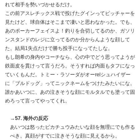
れて相手を勢いづかせるだけ。
この前アスレチックス戦で投げたグインってピッチャーを
見たけど、球自体はそこまで凄いと思わなかった。でも、
あのポーカーフェイスよ！釣りを合切してるのか、ガソリ
ンスタンドのレジに立ってるのか分からんような顔して
た。結局1失点だけで勝ち投手になってたしな。
もし朗希の身内やコーチなら、心の中でどう思ってようが
鉄面皮を貫けって言うだろ。そうすれば内面もタフになっ
ていくもんだ。トミー・ラソーダがオーrelシュハイザー
に「ブルドッグ」ってニックネームをつけたみたいにな。
誰かあいつに、あの泣きそうな顔にモルタルでも塗って固
めろって言ってやってくれ。
→57. 海外の反応
あいつは怒ったピカチュウみたいな顔を無理にでも作る
べき。真顔がすでに泣きそうな顔に見えるから。