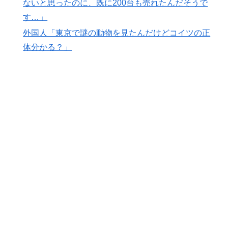
ないと思ったのに、既に200台も売れたんだそうで
ミームとしての任天堂やポケモン使用に対して警告 →
す…」
「若者票を集めたいんだろうな」「任天堂の法務部隊が
出てくるぞ」
外国人「東京で謎の動物を見たんだけどコイツの正
体分かる？」
外国人「俺達が見かけたヤバすぎる髪型を集めてみたｗ
▶
ｗｗｗ」
外国人「アジア杯で優勝するんだ」日本代表、W杯ポッ
▶
ト1入りに現実味!?2030大会で出場枠「64」なら追い風
に！アメリカ人もポット1争いに熱視線！【海外の反
応】
3.1節がある月なのに…3月のカレンダーに日本の富士
▶
山・大阪城・桜が描かれ物議＝韓国の反応
大地震が起きても手術をやり遂げる日本の医療チーム、
▶
海外でも凄すぎると絶賛
Google DeepMind再編 「Googleを作った男」ディー
▶
ンが去り、本体は稼ぐAIへ舵を切る【海外の反応・解
説】