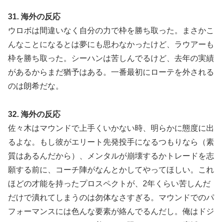
31. 海外の反応
ウロボは間違いなく自分の力で枠を勝ち取った。まさかこ
んなことになるとは夢にも思わなかったけど、ラウアーも
枠を勝ち取った。シーハンは苦しんでるけど、去年の実績
があるからまだ猶予はある。一番最初にローテを外される
のは朗希だな。
32. 海外の反応
佐々木はマウンドで上手くいかない時、明らかに態度に出
るよな。もし彼がエリート先発投手になるつもりなら（素
質はあるんだから）、メンタルが崩壊するかトレードを志
願する前に、コーチ陣がなんとかしてやってほしい。これ
ほどの才能を持ったプロスペクトが、2年くらい苦しんだ
だけで潰れてしまうのは勿体なさすぎる。マウンドでのパ
フォーマンスには色んな要素が絡んでるんだし。俺はドジ