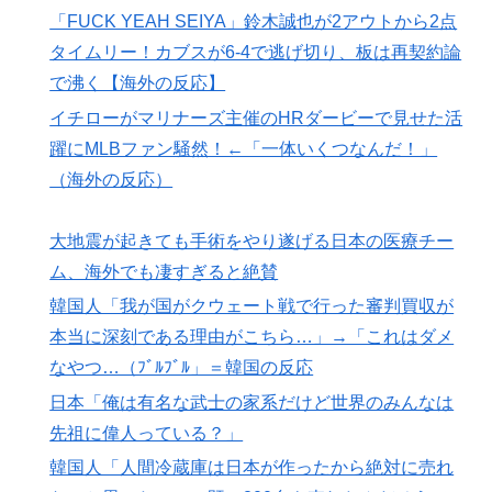
海外「日本人はなんて気高いんだ！」 英高級紙も驚愕
▶
「FUCK YEAH SEIYA」鈴木誠也が2アウトから2点
した極限の中の日本人の姿に世界が衝撃
タイムリー！カブスが6-4で逃げ切り、板は再契約論
英国人「安心感が違う」冨安健洋、パレス移籍当日にデ
▶
で沸く【海外の反応】
ビュー！圧巻3連続ブロックも披露で現地サポが気づく..
イチローがマリナーズ主催のHRダービーで見せた活
【海外の反応】
躍にMLBファン騒然！←「一体いくつなんだ！」
海外「日本人はなんて気高いんだ！」 英高級紙も驚愕
▶
（海外の反応）
した極限の中の日本人の姿に世界が衝撃
韓国人「“韓国サッカー”性接待の試合結果をご覧くださ
▶
大地震が起きても手術をやり遂げる日本の医療チー
い」→「マッサージ効果は間違いないねｗ」「これが本
ム、海外でも凄すぎると絶賛
当のベッドサッカーだ」
韓国人「我が国がクウェート戦で行った審判買収が
韓国人「韓国サッカー協会、外国人審判に“性接待”報
▶
本当に深刻である理由がこちら…」→「これはダメ
道・・・」→「2002年の審判買収が事実だったの
なやつ…（ﾌﾞﾙﾌﾞﾙ」＝韓国の反応
か？」「日本人が言ってたこと正しかったね・・・...
日本「俺は有名な武士の家系だけど世界のみんなは
韓国人「日本の柴犬くん散歩中の暑さに耐えられなかっ
▶
先祖に偉人っている？」
た結果」
韓国人「人間冷蔵庫は日本が作ったから絶対に売れ
【海外の反応】日本政府が、アメリカ政府によるネット
▶