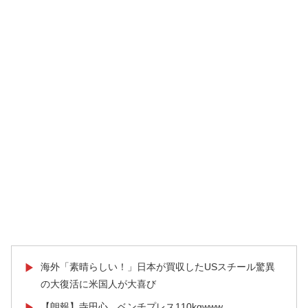
海外「素晴らしい！」日本が買収したUSスチール驚異
▶
の大復活に米国人が大喜び
【朗報】寺田心、ベンチプレス110kgwww
▶