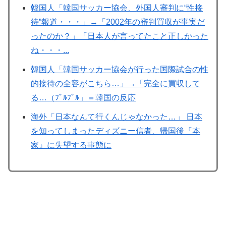
韓国人「韓国サッカー協会、外国人審判に“性接
待”報道・・・」→「2002年の審判買収が事実だ
ったのか？」「日本人が言ってたこと正しかった
ね・・・...
韓国人「韓国サッカー協会が行った国際試合の性
的接待の全容がこちら…」→「完全に買収して
る…（ﾌﾞﾙﾌﾞﾙ」＝韓国の反応
海外「日本なんて行くんじゃなかった…」 日本
を知ってしまったディズニー信者、帰国後『本
家』に失望する事態に