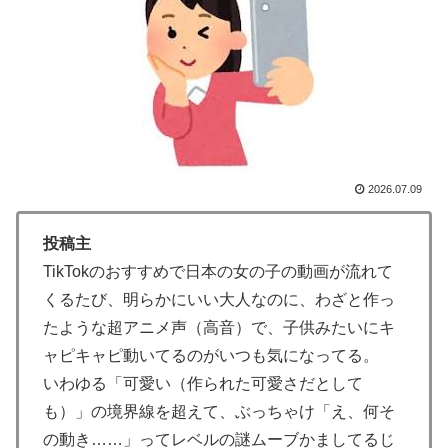
韓国内で続く反日的雰囲気…日本不買運動の広報チラシ
▶
を受け取った日本人留学生困惑＝韓国の反応
ロシア「お前らの国にある似非エッフェル塔を見せてく
▶
れ！」
英国人「ようこそ」冨安健洋、クリスタルパレス加入が
▶
決定的に！メディカル検査をパス！現地サポが歓迎！ア
ーセナルファンも祝福！【海外の反応】
2026.07.09
【激震】韓国人「韓国サッカー協会、W杯・五輪で複数
▶
投稿主
回の性接待を行い審判を買収していたことが発覚…（ﾌﾞ
TikTokのおすすめで日本の女の子の動画が流れて
ﾙﾌﾞﾙ」＝韓国の反応
くるたび、明らかにいい大人なのに、わざと作っ
ライバルのリコに身体で賞金払わせる話やりてえ
▶
たような超アニメ声（高音）で、子供みたいにキ
外国人「2002年W杯は?」韓国サッカーに衝撃的不祥
▶
ャピキャピ動いてるのがいつも気になってる。
事！W杯予選でレフリーへの性的接待発覚！海外騒然！
いわゆる「可愛い（作られた可愛さだとして
【海外の反応】
も）」の境界線を超えて、ぶっちゃけ「え、何そ
【海外の反応】野球を観はじめたばかりなんだが大谷翔
▶
の動き……」ってレベルの謎ムーブかましてるじ