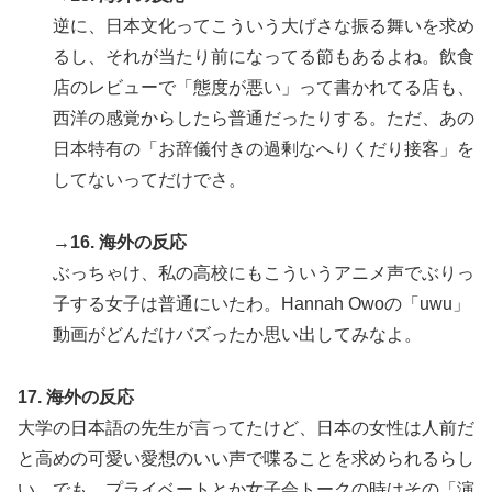
逆に、日本文化ってこういう大げさな振る舞いを求め
るし、それが当たり前になってる節もあるよね。飲食
店のレビューで「態度が悪い」って書かれてる店も、
西洋の感覚からしたら普通だったりする。ただ、あの
日本特有の「お辞儀付きの過剰なへりくだり接客」を
してないってだけでさ。
→16. 海外の反応
ぶっちゃけ、私の高校にもこういうアニメ声でぶりっ
子する女子は普通にいたわ。Hannah Owoの「uwu」
動画がどんだけバズったか思い出してみなよ。
17. 海外の反応
大学の日本語の先生が言ってたけど、日本の女性は人前だ
と高めの可愛い愛想のいい声で喋ることを求められるらし
い。でも、プライベートとか女子会トークの時はその「演