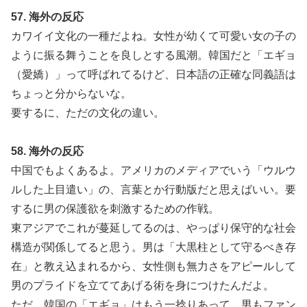
57. 海外の反応
カワイイ文化の一種だよね。女性が幼くて可愛い女の子の
ように振る舞うことを良しとする風潮。韓国だと「エギョ
（愛嬌）」って呼ばれてるけど、日本語の正確な同義語は
ちょっと分からないな。
要するに、ただの文化の違い。
58. 海外の反応
中国でもよくあるよ。アメリカのメディアでいう「ウルウ
ルした上目遣い」の、言葉とか行動版だと思えばいい。要
するに男の保護欲を刺激するための作戦。
東アジアでこれが蔓延してるのは、やっぱり保守的な社会
構造が関係してると思う。男は「大黒柱として守るべき存
在」と教え込まれるから、女性側も無力さをアピールして
男のプライドを立ててあげる術を身につけたんだよ。
ただ、韓国の「エギョ」はもう一捻りあって、男もファン