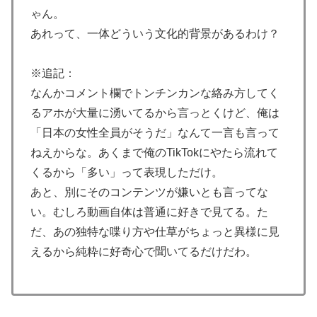
平って投手としてはどれくらいのレベルなの？ → 「ト
ゃん。
ップ層ではあるが二刀流の影響で超一流とまでは言えな
あれって、一体どういう文化的背景があるわけ？
いイメージ」「投手に専念したらサイヤングも獲れると
思うんだけどな」
※追記：
【海外の反応】冨安健洋がクリスタル・パレス加入へ
▶
なんかコメント欄でトンチンカンな絡み方してく
「アーセナルサポの好きなクラブで良かった」
るアホが大量に湧いてるから言っとくけど、俺は
AI「物の使い方を真剣に間違えてる人間を生成してみた
▶
「日本の女性全員がそうだ」なんて一言も言って
ｗｗｗｗ」
ねえからな。あくまで俺のTikTokにやたら流れて
海外「日本なんて行くんじゃなかった…」 日本を知っ
▶
くるから「多い」って表現しただけ。
てしまったディズニー信者、帰国後『本家』に失望する
あと、別にそのコンテンツが嫌いとも言ってな
事態に
い。むしろ動画自体は普通に好きで見てる。た
【悲報】中川翔子(41)「Xはもう愚痴だらけだから開き
▶
だ、あの独特な喋り方や仕草がちょっと異様に見
たくない」
えるから純粋に好奇心で聞いてるだけだわ。
無気力な韓国代表、オーストリアにも0-1で敗北…3月の
▶
Aマッチは2敗で終＝韓国の反応
海外「うちは同じ日に二人とも不機嫌になるのは禁止。
▶