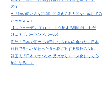
人類は広島から何を学んだのか 原爆投下から81年、核
▶
の？」
兵器が再び増え始めた世界【海外の反応・解説】
AI「物の使い方を真剣に間違えてる人間を生成してみ
海外「もう日本を離れるなよ！」 助っ人外国人にも敬
▶
たｗｗｗｗ」
意を払う日本人の姿に感動の声が殺到
【スウェーデン-モロッコ】心配する理由はこれだ
【海外の反応】今永昇太、好調の秘訣はスマホ画面だと
▶
け…？【ポーランドボール】
イマナガ節を炸裂「NPBでは面白さが必須条件なの？」
海外「日本で初めて梅干しなるものを食べた」日本
韓国人「日本には韓国みたいなドラッグストアがないの
▶
旅行で食べた変わった食べ物に対する海外の反応
で韓国が羨ましくて羨ましくて仕方がないんだそうで
韓国人「日本でヤバい作品ばかりアニメ化してて心
す」
配になる…」
欧州「日本だけ反則だろ…」 世界の『日本びいき』に
▶
ヨーロッパ全土から不満の声
海外「誰か助けて！日本で不思議な瓶に入った飲み物を
▶
貰ったんだけど、これってどうやって開けるんだ！？」
【海外の反応】
【スウェーデン-モロッコ】心配する理由はこれだ
▶
け…？【ポーランドボール】