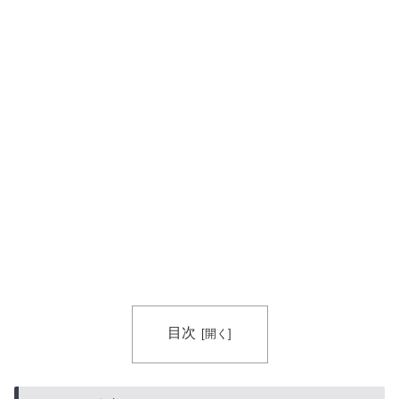
海外「世界で日本を死守するぞ！」 日本の消防署を訪
▶
れたちびっ子集団が世界をメロメロに
海外「全部日本の真似だったのか…」 日本の普通のテ
▶
レビ番組が最新SNSの数十年先を行っていたと話題に
目次