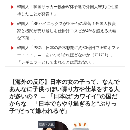
韓国人「韓国サッカー協会W杯予選で外国人審判に性接
▶
待したことが発覚！」
韓国人「SKハイニックスが10%台の暴落！外国人投資
▶
家と機関が売り越しを仕掛けコスピが4%を超える大幅
な下落‥」
韓国人「PSG、日本の鈴木彩艶に約60億円で正式オファ
▶
ー・・・」→「あいつがそれほどなのか（ﾌﾞﾙﾌﾞﾙ）」
「レギュラーとして出れるとは思わない...
外国人「2026年バロンドールは誰が受賞すべき?」エン
▶
バペ、今季無冠でも初受賞か!?海外ファンが考える本命
【海外の反応】日本の女の子って、なんで
とは!?【海外の反応】
あんなに子供っぽい喋り方や仕草をする人
が多いの？ → 「日本は”カワイイ”の国だ
海外「日本なんて行くんじゃなかった…」 日本を知っ
▶
からな」「日本でもやり過ぎると”ぶりっ
てしまったディズニー信者、帰国後『本家』に失望する
子”だって嫌われるぞ」
事態に
韓国人「日本でヤバい作品ばかりアニメ化してて心配に
▶
歴史・文化
なる…」