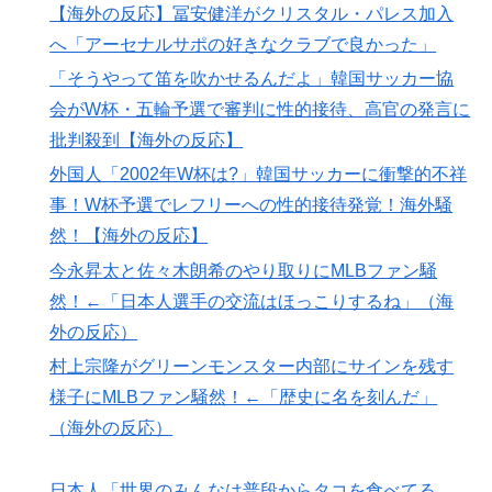
結婚四十年これでやってる」経験するまで信じてもらえ
【海外の反応】冨安健洋がクリスタル・パレス加入
ない結婚の話…？
へ「アーセナルサポの好きなクラブで良かった」
日本人「世界のみんなは普段からタコを食べてるの？」
▶
「そうやって笛を吹かせるんだよ」韓国サッカー協
【海外の反応】ネット上での中国のプロパガンダ工作っ
▶
会がW杯・五輪予選で審判に性的接待、高官の発言に
てどれくらいあるんだろうな → 「どこの国も同じよう
批判殺到【海外の反応】
なことをやってるよな」「中国に関する情報はマジで両
外国人「2002年W杯は?」韓国サッカーに衝撃的不祥
極端なものしかない」
事！W杯予選でレフリーへの性的接待発覚！海外騒
外国人「使い捨てだ」FIFA会長、辞任危機でトランプ政
▶
然！【海外の反応】
権に泣き付くも無視されて海外失笑！【海外の反応】
今永昇太と佐々木朗希のやり取りにMLBファン騒
【激震】韓国人「韓国サッカー協会、W杯・五輪で複数
▶
然！←「日本人選手の交流はほっこりするね」（海
回の性接待を行い審判を買収していたことが発覚…（ﾌﾞ
外の反応）
ﾙﾌﾞﾙ」＝韓国の反応
村上宗隆がグリーンモンスター内部にサインを残す
国際的な小咄 読者投稿 （ゼンマイ式）手間を楽しむ妄
▶
様子にMLBファン騒然！←「歴史に名を刻んだ」
想？
（海外の反応）
ガソリンスタンドで助けを求めた女性が連れ去られる瞬
▶
間！！
日本人「世界のみんなは普段からタコを食べてる