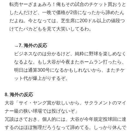
転売ヤーざまぁみろ！俺もその試合のチケット買おうと
したんだけど、一晩で価格が2倍になったから諦めたん
だよね。今となっては、芝生席に200ドル以上の値段つ
けてたバカどもを見て大笑いしてるわ。
→7. 海外の反応
ビジネスなのは分かるけど、純粋に野球を楽しめなく
なるよな。もし大谷が今夜またホームラン打ったら、
明日は通算300号になるかもしれないから、またチケ
ット代が爆上がりするぞ。
8. 海外の反応
大谷「サイ・ヤング賞が欲しいから、サクラメントのマイ
ナー級の狭い球場では投げないぞ」
冗談はさておき、個人的には、大谷が今年規定投球回に達
するのはほぼ無理だろうなって諦めてる。しっかり休んで