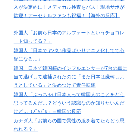
人類は広島から何を学んだのか 原爆投下から81年、核
▶
入が決定的に！メディカル検査をパス！現地サポが
兵器が再び増え始めた世界【海外の反応・解説】
歓迎！アーセナルファンも祝福！【海外の反応】
韓国人「日本の女子高生のセーラー服と外国人観光客の
▶
関係性」
外国人「お前ら日本のアルフォートというチョコレ
韓国人「日本でヤバい作品ばかりアニメ化してて心配に
▶
ート知ってる？」
なる…」
韓国人「日本でヤバい作品ばかりアニメ化してて心
配になる…」
韓国、日本で韓国籍のインフルエンサーが7台の車に
当て逃げして逮捕されたのに「また日本は嫌韓しよ
うとしている」と決めつけて責任転嫁
韓国人「ぶっちゃけ日本人って韓国人のことをどう
思ってるんだ…？どういう認識なのか知りたいんだ
けど…（ﾌﾞﾙﾌﾞﾙ」＝韓国の反応
カナダ人「お前らの国で異性の服を着てたらどう思
われる？」