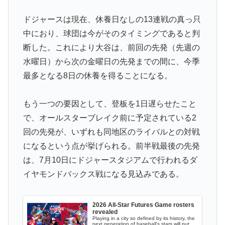
英国人「ようこそ」冨安健洋、クリスタルパレス加入が
▶
決定的に！メディカル検査をパス！現地サポが歓迎！ア
ドジャースは現在、休養日なしの13連戦の真っ只
ーセナルファンも祝福！【海外の反応】
中におり、球団は今がそのタイミングであると判
「二人は父も母も同じきょうだいだった」2002年と
▶
断した。これにより大谷は、前回の先発（先週の
2004年、別々に養子に迎えられた男の子と女の子が受
水曜日）から次の金曜日の先発までの間に、今季
けたDNA検査
最多となる8日の休養を得ることになる。
外国人「2026年バロンドールは誰が受賞すべき?」エン
▶
バペ、今季無冠でも初受賞か!?海外ファンが考える本命
もう一つの要因として、登板を1日遅らせたこと
とは!?【海外の反応】
で、オールスターブレイク前に予定されている2
無気力な韓国代表、オーストリアにも0-1で敗北…3月の
▶
回の先発が、いずれも同地区のライバルとの対戦
Aマッチは2敗で終＝韓国の反応
になるという点が挙げられる。前半戦最後の先発
外国人「2002年W杯は?」韓国サッカーに衝撃的不祥
▶
は、7月10日にドジャースタジアムで行われるダ
事！W杯予選でレフリーへの性的接待発覚！海外騒然！
イヤモンドバックス戦になる見込みである。
【海外の反応】
韓国内で続く反日的雰囲気…日本不買運動の広報チラシ
▶
2026 All-Star Futures Game rosters
を受け取った日本人留学生困惑＝韓国の反応
revealed
Playing in a city so defined by its history, the
next generation of baseball's stars will put