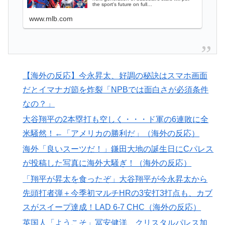
欧州「日本だけ反則だろ…」 世界の『日本びいき』に
▶
the sport's future on full…
ヨーロッパ全土から不満の声
www.mlb.com
英国人「ようこそ」冨安健洋、クリスタルパレス加入が
▶
決定的に！メディカル検査をパス！現地サポが歓迎！ア
ーセナルファンも祝福！【海外の反応】
ロシア「お前らの国にある似非エッフェル塔を見せてく
▶
【海外の反応】今永昇太、好調の秘訣はスマホ画面
れ！」
だとイマナガ節を炸裂「NPBでは面白さが必須条件
韓国人「日本には韓国みたいなドラッグストアがないの
▶
なの？」
で韓国が羨ましくて羨ましくて仕方がないんだそうで
大谷翔平の2本塁打も空しく・・・ド軍の6連敗に全
す」
米騒然！←「アメリカの勝利だ」（海外の反応）
海外「全部日本の真似だったのか…」 日本の普通のテ
▶
海外「良いスーツだ！」鎌田大地の誕生日にCパレス
レビ番組が最新SNSの数十年先を行っていたと話題に
が投稿した写真に海外大騒ぎ！（海外の反応）
海外「世界で日本を死守するぞ！」 日本の消防署を訪
▶
「翔平が昇太を食ったぞ」大谷翔平が今永昇太から
れたちびっ子集団が世界をメロメロに
先頭打者弾＋今季初マルチHRの3安打3打点も、カブ
ガソリンスタンドで助けを求めた女性が連れ去られる瞬
▶
スがスイープ達成！LAD 6-7 CHC（海外の反応）
間！！
英国人「ようこそ」冨安健洋、クリスタルパレス加