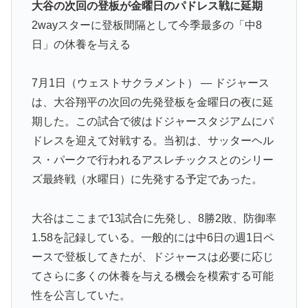
大谷の次回の登板が金曜日のパドレス戦に延期
平って投手としてはどれくらいのレベルなの？ → 「ト
2wayスターに登板間隔として今季最多の「中8
ップ層ではあるが二刀流の影響で超一流とまでは言えな
日」の休養を与える
いイメージ」「投手に専念したらサイヤングも獲れると
思うんだけどな」
7月1日（ウェストサクラメント） — ドジャース
韓国、日本で韓国籍のインフルエンサーが7台の車に当
▶
は、大谷翔平の次回の先発登板を金曜日の夜に延
て逃げして逮捕されたのに「また日本は嫌韓しようとし
期した。この試合で彼はドジャースタジアムにパ
ている」と決めつけて責任転嫁
ドレスを迎えて対戦する。当初は、サッターヘル
【激震】韓国人「韓国サッカー協会、W杯・五輪で複数
▶
ス・パークで行われるアスレチックスとのシリー
回の性接待を行い審判を買収していたことが発覚…（ﾌﾞ
ズ最終戦（水曜日）に先発する予定であった。
ﾙﾌﾞﾙ」＝韓国の反応
若手女性教員「学校ではうんこやおならはしない」
▶
大谷はここまで13試合に先発し、8勝2敗、防御率
外国人「お前ら日本のアルフォートというチョコレート
▶
1.58を記録している。一般的には中6日の週1日ペ
知ってる？」
ースで登板してきたが、ドジャースは必要に応じ
海外「もう日本を離れるなよ！」 助っ人外国人にも敬
▶
てさらに多くの休養を与える機会を模索する可能
意を払う日本人の姿に感動の声が殺到
性を公言していた。