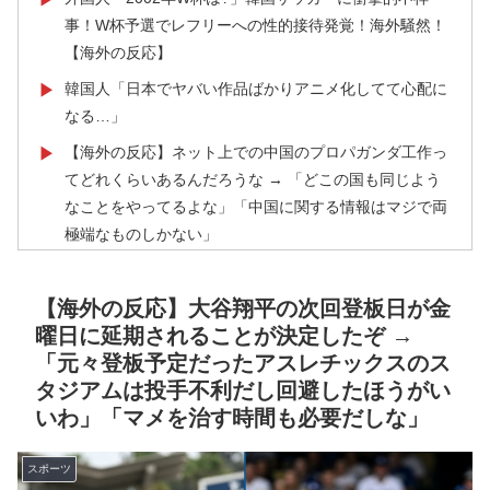
事！W杯予選でレフリーへの性的接待発覚！海外騒然！
【海外の反応】
韓国人「日本でヤバい作品ばかりアニメ化してて心配に
▶
なる…」
【海外の反応】ネット上での中国のプロパガンダ工作っ
▶
てどれくらいあるんだろうな → 「どこの国も同じよう
なことをやってるよな」「中国に関する情報はマジで両
極端なものしかない」
【あんこ】やる夫は神州日乃本をダイスで旅をする【な
▶
んちゃって武侠モノ】 第9話 おお、ブッダよ！ 寝てお
【海外の反応】大谷翔平の次回登板日が金
られるのですか！？
曜日に延期されることが決定したぞ →
「元々登板予定だったアスレチックスのス
【激震】韓国人「韓国サッカー協会、W杯・五輪で複数
▶
タジアムは投手不利だし回避したほうがい
回の性接待を行い審判を買収していたことが発覚…（ﾌﾞ
いわ」「マメを治す時間も必要だしな」
ﾙﾌﾞﾙ」＝韓国の反応
海外「蘇生した母親は翌日には母乳をあげていた。で、
▶
スポーツ
次の患者に顔面を殴られた」医師たちが語る忘れられな