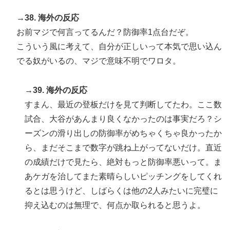
→38. 海外の反応
お前マジで何言ってるんだ？防御率1点台だぞ。
こういう風に考えて、自分が正しいって本気で思い込ん
でる奴がいるの、マジで意味不明でワロタ。
→39. 海外の反応
すまん、最近の登板だけを見て判断してたわ。ここ数
試合、大谷があんまり良くなかったのは事実だろ？シ
ーズンの滑り出しの防御率がめちゃくちゃ良かったか
ら、まだそこまで数字が跳ね上がってないだけ。直近
の成績だけで見たら、絶対もっと防御率悪いって。ま
あケガを治してまた素晴らしいピッチングをしてくれ
るとは思うけど、しばらくは他の2人みたいに完璧に
抑え込むのは無理で、何点か取られると思うよ。