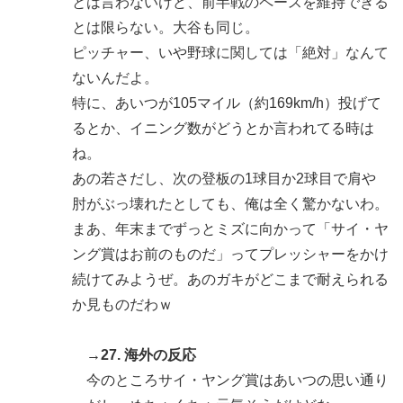
とは言わないけど、前半戦のペースを維持できる
とは限らない。大谷も同じ。
ピッチャー、いや野球に関しては「絶対」なんて
ないんだよ。
特に、あいつが105マイル（約169km/h）投げて
るとか、イニング数がどうとか言われてる時は
ね。
あの若さだし、次の登板の1球目か2球目で肩や
肘がぶっ壊れたとしても、俺は全く驚かないわ。
まあ、年末までずっとミズに向かって「サイ・ヤ
ング賞はお前のものだ」ってプレッシャーをかけ
続けてみようぜ。あのガキがどこまで耐えられる
か見ものだわｗ
→27. 海外の反応
今のところサイ・ヤング賞はあいつの思い通り