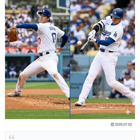
い症例…
韓国人「韓国サッカー協会W杯予選で外国人審判に性接
▶
待したことが発覚！」
海外「日本なんて行くんじゃなかった…」 日本を知っ
▶
てしまったディズニー信者、帰国後『本家』に失望する
事態に
韓国人「せっかく日本に韓国風のメンチカツ屋をオープ
▶
ンしてあげたのに、ほとんど客が来なくて閉店したんだ
そうです…」
【海外の反応】冨安健洋がクリスタル・パレス加入へ
▶
「アーセナルサポの好きなクラブで良かった」
NPB時代の山本由伸の打撃練習にMLBファン騒然！
▶
←「大谷の後に打たそう！」（海外の反応）
【海外の反応】今永昇太、好調の秘訣はスマホ画面だと
▶
2026.07.02
イマナガ節を炸裂「NPBでは面白さが必須条件なの？」
【海外の反応】野球を観はじめたばかりなんだが大谷翔
▶