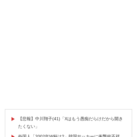
【悲報】中川翔子(41)「Xはもう愚痴だらけだから開き
▶
たくない」
外国人「2002年W杯は?」韓国サッカーに衝撃的不祥
▶