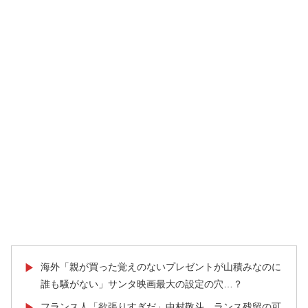
海外「親が買った覚えのないプレゼントが山積みなのに
▶
誰も騒がない」サンタ映画最大の設定の穴…？
フランス人「欲張りすぎだ」中村敬斗、ランス残留の可
▶