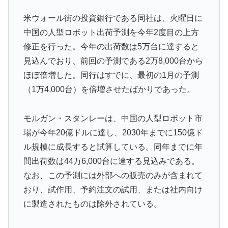
新聞さん、壮大な縦読みを仕込んでしまうwww
▶
米ウォール街の投資銀行である同社は、火曜日に
【衝撃】韓国人「エボシ御前の声の人、若い頃がこれか
▶
中国の人型ロボット出荷予測を今年2度目の上方
よ」
修正を行った。今年の出荷数は5万台に達すると
海外「全部日本の真似だったのか…」 日本の普通のテ
▶
見込んでおり、前回の予測である2万8,000台から
レビ番組が最新SNSの数十年先を行っていたと話題に
ほぼ倍増した。同行はすでに、最初の1月の予測
（1万4,000台）を倍増させたばかりであった。
韓国人「大韓航空の熊本地震飲料水支援に対する日本人
▶
の反応をご覧ください・・・」→「」
モルガン・スタンレーは、中国の人型ロボット市
【伝説の100得点、いまだ都市伝説扱い】海外「バムの
▶
83点でようやく信じた」
場が今年20億ドルに達し、2030年までに150億ド
ル規模に成長すると試算している。同年までに年
【衝撃】韓国人「日本の名門女子校、漫画のままかよ」
▶
間出荷数は44万6,000台に達する見込みである。
韓国が独自開発したと自慢する甘いトマト、実はそこら
▶
なお、この予測には外部への販売のみが含まれて
辺のトマトに砂糖水を注入していただけなのが判明して
おり、試作用、予約注文の試用、または社内向け
大問題にw
に製造されたものは除外されている。
【海外の反応】アルゼンチン協会、FIFA会長に確固たる
▶
支持を表明「隠す気もないんだなｗ」