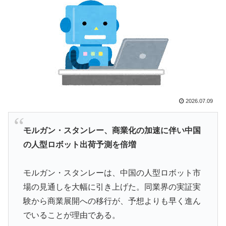
と日本人は何か適当に作る感じがしない・・・」「あれ
がまさに経験値である」
スカトロ野郎「今日仕事が終わったらやっとうんこが食
▶
べられるぞ」←こんなやつが実在する事実
イチローさん「僕は本を読まない。好きなアニメはドラ
▶
ゴンボール」【海外の反応】
韓国人「トヨタが2027年に次世代ハイブリッドバッテ
▶
2026.07.09
リーを導入へ！最大1000kmの航続距離や超高速充電を
目指す」
モルガン・スタンレー、商業化の加速に伴い中国
韓国人「日本メディアが2002年ワールドカップ韓国準
▶
の人型ロボット出荷予測を倍増
決勝も調査すべきと主張！」→「英国メディアも一斉に
指摘‥」
モルガン・スタンレーは、中国の人型ロボット市
大地震が起きても手術をやり遂げる日本の医療チーム、
▶
場の見通しを大幅に引き上げた。同業界の実証実
海外でも凄すぎると絶賛
験から商業展開への移行が、予想よりも早く進ん
海外「さすが日本！」日本とドイツの仕事効率の差が分
▶
でいることが理由である。
かる数字に海外が大騒ぎ