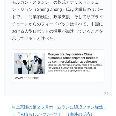
モルガン・スタンレーの株式アナリスト、シェ
韓国人「熊本地震で見る日本の土木技術の完全勝利をご
▶
ン・ジョン（Sheng Zhong）氏は火曜日のリポー
覧ください」→「これはすごいわ」「こういうのを見る
トで、「商業的検証、政策支援、そしてサプライ
と日本人は何か適当に作る感じがしない・・・」「あれ
チェーンからのフィードバックはすべて、中国に
がまさに経験値である」
おける人型ロボットの採用が加速していることを
海外「日本なんて行くんじゃなかった…」 日本を知っ
▶
示している」と述べた。
てしまったディズニー信者、帰国後『本家』に失望する
事態に
Morgan Stanley doubles China
日本旅行キャンセルすべきか…1万年ぶり史上最大級の
▶
humanoid robot shipment forecast
火山の兆し＝韓国の反応
as commercialization accelerates
Morgan Stanley has sharply raised its outlook
for China's humanoid robotics market, as
海外「日本人はなんて気高いんだ！」 英高級紙も驚愕
▶
early commercial deployment in re…
した極限の中の日本人の姿に世界が衝撃
www.cnbc.com
海外「素晴らしい！」日本が買収したUSスチール驚異
▶
の大復活に米国人が大喜び
アメリカ「お前らの国でしか愛されてないものってあ
▶
る？」日本「納豆」
村上宗隆の第２５号ホームランにMLBファン騒然！
←「素晴らしいパワーだ！」（海外の反応）
海外「海外発祥なのに、今では日本で定着してるものっ
▶