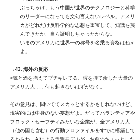
ぶっちゃけ、もう中国が世界のテクノロジーと科学
のリーダーになっても文句言えないレベル。アメリ
カがどれだけ反科学的な思想を重宝して、知識を蔑
んできたか、自ら証明しちゃったからな。
いまのアメリカに世界一の称号を名乗る資格はねえ
よ。
→43. 海外の反応
>銃と酒を抱えてブチギレてる、暇を持て余した大量の
アメリカ人……何も起きないはずがなく。
その意見は、聞いててスカッとするかもしれないけど、
現実的には中身のない妄想だよ。だってパランティアや
フロック・セーフティみたいな企業が、全アメリカ人
（他の国も含む）の行動プロファイルをすでに構築して
るからね。AIによる予測モデルが、お前のちょっとした