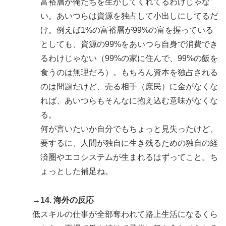
富裕層が俺たちを生かしてくれてるわけじゃな
い。あいつらは資源を独占して小出しにしてるだ
け。例えば1%の富裕層が99%の富を握っている
としても、資源の99%をあいつら自身で消費でき
るわけじゃない（99%の家に住んで、99%の飯を
食うのは無理だろ）。もちろん資本を独占される
のは問題だけど、売る相手（庶民）に金がなくな
れば、あいつらもそんなに抱え込む意味がなくな
る。
何が言いたいか自分でもちょっと見失ったけど、
要するに、人間が独自に生き残るための独自の経
済圏やエコシステムが生まれるはずってこと。ち
ょっとした補足ね。
→14. 海外の反応
低スキルの仕事が全部奪われて路上生活になるくら