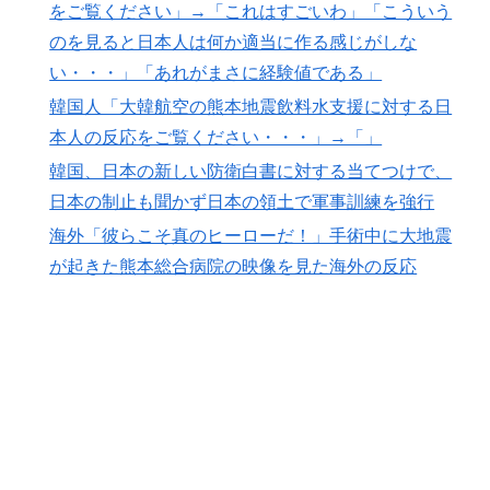
をご覧ください」→「これはすごいわ」「こういう
が起きた日
のを見ると日本人は何か適当に作る感じがしな
外国人「アジア杯で優勝するんだ」日本代表、W杯ポッ
▶
い・・・」「あれがまさに経験値である」
ト1入りに現実味!?2030大会で出場枠「64」なら追い風
韓国人「大韓航空の熊本地震飲料水支援に対する日
に！アメリカ人もポット1争いに熱視線！【海外の反
本人の反応をご覧ください・・・」→「」
応】
韓国、日本の新しい防衛白書に対する当てつけで、
日本の制止も聞かず日本の領土で軍事訓練を強行
海外「彼らこそ真のヒーローだ！」手術中に大地震
が起きた熊本総合病院の映像を見た海外の反応