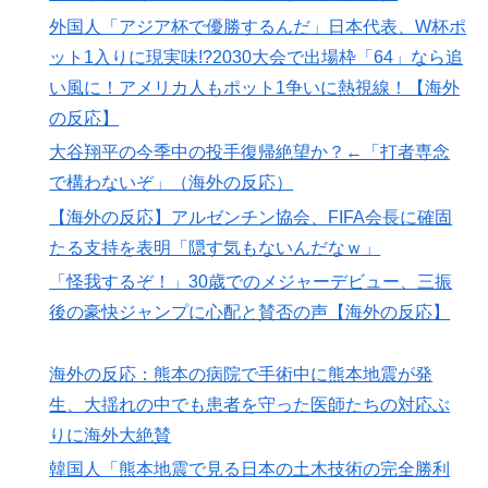
て何？その逆も教えて！」（海外の反応）
外国人「アジア杯で優勝するんだ」日本代表、W杯ポ
ット1入りに現実味!?2030大会で出場枠「64」なら追
韓国人「フランスの有力紙も大韓サッカー協会前代未聞
▶
の不祥事を詳細に報道！」→「国際的スキャンダルに発
い風に！アメリカ人もポット1争いに熱視線！【海外
展してしまう‥」
の反応】
韓国人「過去のW杯で韓国代表がドーピング検査をすり
▶
大谷翔平の今季中の投手復帰絶望か？←「打者専念
抜けるように注射していたものがこちら…」→「恥ずか
で構わないぞ」（海外の反応）
しい…（ﾌﾞﾙﾌﾞﾙ」＝韓国の反応
【海外の反応】アルゼンチン協会、FIFA会長に確固
ぺこぱ松蔭寺「みんな右とか左とか拘りすぎ。思想関係
▶
たる支持を表明「隠す気もないんだなｗ」
なく応援しようよ」
「怪我するぞ！」30歳でのメジャーデビュー、三振
海外の反応：熊本の病院で手術中に熊本地震が発生、大
▶
後の豪快ジャンプに心配と賛否の声【海外の反応】
揺れの中でも患者を守った医師たちの対応ぶりに海外大
絶賛
海外の反応：熊本の病院で手術中に熊本地震が発
大地震が起きても手術をやり遂げる日本の医療チーム、
▶
生、大揺れの中でも患者を守った医師たちの対応ぶ
海外でも凄すぎると絶賛
りに海外大絶賛
「1個9,983キロカロリー、成人が4〜5日かけて食べる
▶
韓国人「熊本地震で見る日本の土木技術の完全勝利
量」店名は『心臓発作グリル』、そこで本当に心臓発作