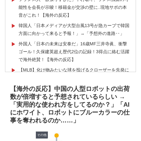
能性を会長が示唆！移籍金が交渉の壁に..現地サポの本
音がこれ！【海外の反応】
韓国人「日本メディアが大型台風13号が急カーブで韓国
▶
方面に向かって来ると予報！」→「予想外の進路‥」
外国人「日本の未来は安泰だ」16歳MF三井寺眞、衝撃
▶
ゴール！久保建英超え歴代2位の記録！3得点に絡む活躍
で海外絶賛！【海外の反応】
【MLB】化け物みたいな球を投げるクローザーを先発に
▶
転向させないのはなんで？ → 「100mとマラソンの違
い」「先発は2－3種類の一級品の変化球が必要だから
【海外の反応】中国の人型ロボットの出荷
な」
数が倍増すると予想されているらしい →
「実用的な使われ方をしてるのか？」「AI
軽飛行機が屋根すれすれを抜けて飛行場へ、車輪を出さ
▶
にホワイト、ロボットにブルーカラーの仕
ないまま胴体着陸「これよりひどい着陸なら山ほど見て
事を奪われるのか……」
きた」【海外の反応】
韓国人「熊本地震で見る日本の土木技術の完全勝利をご
▶
その他
覧ください」→「これはすごいわ」「こういうのを見る