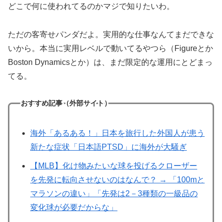
どこで何に使われてるのかマジで知りたいわ。
ただの客寄せパンダだよ。実用的な仕事なんてまだできな
いから。本当に実用レベルで動いてるやつら（Figureとか
Boston Dynamicsとか）は、まだ限定的な運用にとどまっ
てる。
おすすめ記事（外部サイト）
海外「あるある！」日本を旅行した外国人が患う
新たな症状「日本語PTSD」に海外が大騒ぎ
【MLB】化け物みたいな球を投げるクローザー
を先発に転向させないのはなんで？ → 「100mと
マラソンの違い」「先発は2－3種類の一級品の
変化球が必要だからな」