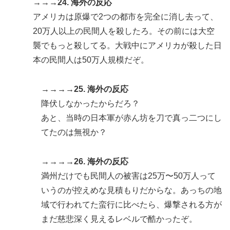
→→→24. 海外の反応
アメリカは原爆で2つの都市を完全に消し去って、
20万人以上の民間人を殺したろ。その前には大空
襲でもっと殺してる。大戦中にアメリカが殺した日
本の民間人は50万人規模だぞ。
→→→→25. 海外の反応
降伏しなかったからだろ？
あと、当時の日本軍が赤ん坊を刀で真っ二つにし
てたのは無視か？
→→→→26. 海外の反応
満州だけでも民間人の被害は25万〜50万人って
いうのが控えめな見積もりだからな。あっちの地
域で行われてた蛮行に比べたら、爆撃される方が
まだ慈悲深く見えるレベルで酷かったぞ。