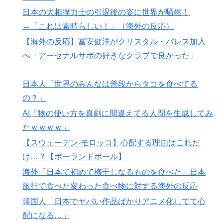
日本の大相撲力士の引退後の姿に世界が騒然！
韓国人「U17日本代表、決勝で中国を破りアジア杯優勝
▶
（通算5回目・最多優勝国）」→「韓国は8強で落ちたの
←「これは素晴らしい！」（海外の反応）
に・・・もう越えられない壁になってしまったね」「韓
【海外の反応】冨安健洋がクリスタル・パレス加入
国は監督の問題が大きい」「日本はもうどんなに精神勝
へ「アーセナルサポの好きなクラブで良かった」
利したところで超えられない壁である」
日本人「敷地内に勝手に停めた車がバチバチにブロック
▶
日本人「世界のみんなは普段からタコを食べてる
されててウケた」→結末がめっちゃおもろいｗｗｗ【タ
の？」
イ人の反応】
AI「物の使い方を真剣に間違えてる人間を生成してみ
海外「まるでトランプ」FIFAがW杯開催都市と結んだ約
▶
たｗｗｗｗ」
束を守らないことに海外大騒ぎ！（海外の反応）
【スウェーデン-モロッコ】心配する理由はこれだ
韓国人「熊本地震発生時の病院手術中に突然の大揺れが
▶
け…？【ポーランドボール】
凄まじい状況だ」
海外「日本で初めて梅干しなるものを食べた」日本
ワイ「飯食う前にうんちしたろ！（ﾌﾞﾘｯw）」
▶
旅行で食べた変わった食べ物に対する海外の反応
【MLB】村上宗隆とルイス・アラエスの指標が完全に真
▶
韓国人「日本でヤバい作品ばかりアニメ化してて心
逆 → 「予想通りの結果」「この2人は合体してくれ」
配になる…」