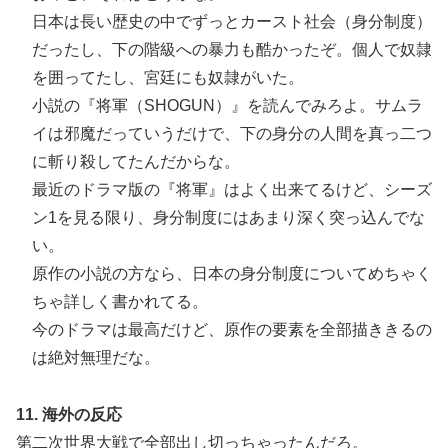
日本は長い歴史の中でずっとカースト社会（身分制度）
だったし、下の階級への暴力も酷かったぞ。個人で奴隷
を囲ってたし、宮廷にも奴隷がいた。
小説の『将軍（SHOGUN）』を読んでみろよ。サムラ
イは邪魔だっていうだけで、下の身分の人間を真っ二つ
に斬り殺してたんだからな。
最近のドラマ版の『将軍』はよく出来てるけど、シーズ
ン1を見る限り、身分制度にはあまり深く突っ込んでな
い。
原作の小説の方なら、日本の身分制度についてめちゃく
ちゃ詳しく書かれてる。
今のドラマは最高だけど、原作の要素を全部描ききるの
は絶対無理だな。
11. 海外の反応
第二次世界大戦で全部出し切っちゃったんだろ。