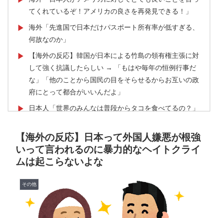
てくれているぞ！アメリカの良さを再発見できる！」
海外「先進国で日本だけパスポート所有率が低すぎる、
▶
何故なのか」
【海外の反応】韓国が日本による竹島の領有権主張に対
▶
して強く抗議したらしい → 「もはや毎年の恒例行事だ
な」「他のことから国民の目をそらせるからお互いの政
府にとって都合がいいんだよ」
日本人「世界のみんなは普段からタコを食べてるの？」
▶
【伝説の100得点、いまだ都市伝説扱い】海外「バムの
▶
【海外の反応】日本って外国人嫌悪が根強
83点でようやく信じた」
いって言われるのに暴力的なヘイトクライ
海外「先進国で日本だけパスポート所有率が低すぎる、
▶
ムは起こらないよな
何故なのか」
韓国政府、謝罪をすれば賠償を放棄する案を日本側に提
▶
その他
示するも拒否される＝韓国の反応
海外「中国が世界資産税を導入。財政不足を海外資産へ
▶