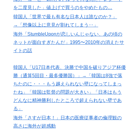
を二度見した」値上げで買うのをやめたもの…
韓国人「世界で最も有名な日本人は誰なのか？」
→「想像以上に意見が割れてしまう‥」
海外「StumbleUponが恋しいんじゃない、あの頃の
ネットが面白すぎたんだ」1995〜2010年の消えたサ
イトの話
韓国人「U17日本代表、決勝で中国を破りアジア杯優
勝（通算5回目・最多優勝国）」→「韓国は8強で落
ちたのに・・・もう越えられない壁になってしまっ
たね」「韓国は監督の問題が大きい」「日本はもう
どんなに精神勝利したところで超えられない壁であ
る」
海外「さすが日本！」日本の医療従事者の倫理観の
高さに海外が超感動