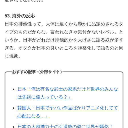
53. 海外の反応
日本の排他性って、大体は遠くから静かに品定めされるタ
イプのものだからな。言われなきゃ気付かないレベル。と
いうか、日本がどれだけ排他的かを大げさに語る奴が多す
ぎる。オタクが日本の良いところを神格化して語るのと同
じ現象。
おすすめ記事（外部サイト）
日本「俺は有名な武士の家系だけど世界のみんな
は先祖に偉人っている？」
韓国人「日本でヤバい作品ばかりアニメ化してて
心配になる…」
日本の大相撲力士の引退後の姿に世界が騒然！