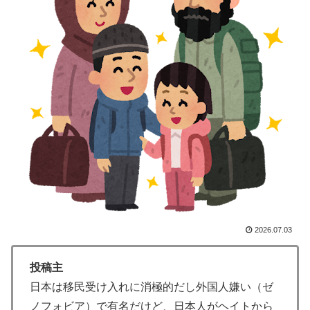
の課税で補おうとする」
海外「コーヒー1杯が6ドルって何なんだ、レシートを二
▶
度見した」値上げで買うのをやめたもの…
海外「ディズニーがゴミのようだ！」日本がアニメ化し
▶
た米人気SF作品に絶賛の声が殺到中
韓国人「意外に日本との関係が深い地球の裏側の国がこ
▶
ちらです‥」→「国境を越えた驚くべき歴史のつなが
り‥」
移民ベトナム女達の宅飲み、レベチｗｗｗｗｗｗｗｗｗ
▶
ｗｗｗｗｗｗｗｗｗｗｗｗｗｗｗ
【海外の反応】今永昇太、好調の秘訣はスマホ画面だと
▶
イマナガ節を炸裂「NPBでは面白さが必須条件なの？」
2026.07.03
増水した川に取り残されたアライグマ、パドルボードで
▶
救助されて人の脚の下に潜り込む【海外の反応】
投稿主
日本は移民受け入れに消極的だし外国人嫌い（ゼ
海外の反応：熊本の病院で手術中に熊本地震が発生、大
▶
揺れの中でも患者を守った医師たちの対応ぶりに海外大
ノフォビア）で有名だけど、日本人がヘイトから