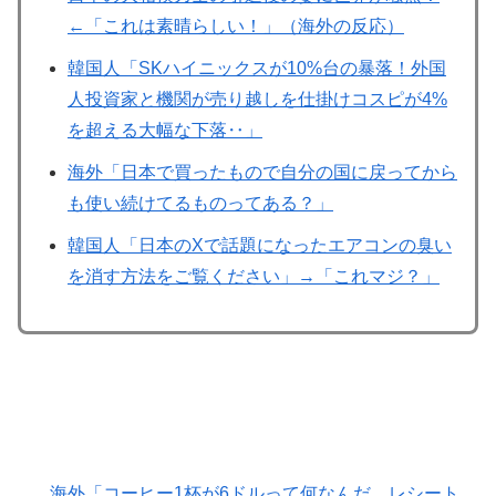
←「これは素晴らしい！」（海外の反応）
韓国人「SKハイニックスが10%台の暴落！外国
人投資家と機関が売り越しを仕掛けコスピが4%
を超える大幅な下落‥」
海外「日本で買ったもので自分の国に戻ってから
も使い続けてるものってある？」
韓国人「日本のXで話題になったエアコンの臭い
を消す方法をご覧ください」→「これマジ？」
海外「コーヒー1杯が6ドルって何なんだ、レシート