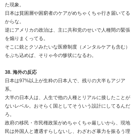
た現象。
日本は貧困層や困窮者のケアがめちゃくちゃ行き届いてる
からな。
逆にアメリカの政治は、主に共和党のせいで人種間の緊張
を煽りまくってる。
そこに銃とクソみたいな医療制度（メンタルケアも含む）
をぶち込めば、そりゃ今の惨状になるわ。
38. 海外の反応
日本は97%以上が生粋の日本人で、残りの大半もアジア
系。
大半の日本人は、人生で他の人種とリアルに接したことが
ないレベル。おそらく国としてそういう設計にしてるんだ
ろ。
政府の移民・市民権政策がめちゃくちゃ厳しいから、現地
民は外国人と遭遇すらしないし、わざわざ暴力を振るう理