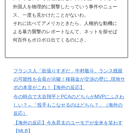
絶賛
外国人を物理的に襲撃したっていう事件やニュー
ス、一度も見かけたことがないわ。
海外「さすが日本！」日本の医療従事者の倫理観の高さ
▶
に海外が超感動
それに比べてアメリカときたら、人種的な動機に
よる暴力襲撃のレポートなんて、ネットを探せば
外国人「米・ジャガイモ・パン・麺の4大主食、一生食
▶
えないなら何を捨てる？」
何百件もボロボロ出てくるのにさ。
英国人「ようこそ」冨安健洋、クリスタルパレス加入が
▶
決定的に！メディカル検査をパス！現地サポが歓迎！ア
ーセナルファンも祝福！【海外の反応】
フランス人「欲張りすぎだ」中村敬斗、ランス残留
AI「物の使い方を真剣に間違えてる人間を生成してみた
▶
の可能性を会長が示唆！移籍金が交渉の壁に..現地サ
ｗｗｗｗ」
ポの本音がこれ！【海外の反応】
海外「StumbleUponが恋しいんじゃない、あの頃のネッ
▶
今の時点で大谷翔平とPCAのどちらがMVPにふさわ
トが面白すぎたんだ」1995〜2010年の消えたサイトの
しい？←「投手もこなせるのはどちら？」（海外の
話
反応）
外国人「2002年W杯は?」韓国サッカーに衝撃的不祥
▶
【海外の反応】今永昇太のユーモアが全米を笑わす
事！W杯予選でレフリーへの不適切接待発覚！海外騒
然！【海外の反応】
【MLB】