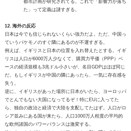
都市計画が研究されてる。これで「影響力が落ち
た」って定義は謎すぎる。
12. 海外の反応
日本は今でも信じられないくらい強力だよ。ただ、中国っ
ていうバケモノのすぐ隣にあるのが不運すぎる。
例えば、イギリスと日本の位置を入れ替えたとする。イギ
リスは人口が6000万人少なくて、購買力平価（PPP）ベ
ースの経済規模も3兆ドル小さいが、名目GDPはほぼ同じ
だ。もしイギリスが中国の隣にあったら、一気に存在感を
失う。
逆に、イギリスがあった場所に日本がいたら、ヨーロッパ
でとんでもない大国になってるぞ！特にEUに入ってた
ら、独自の政治と経済で大陸を支配してたはず。人口がロ
シア並みにある国が来たら、人口1000万人程度の平均的
な欧州諸国のパワーバランスは激変する。