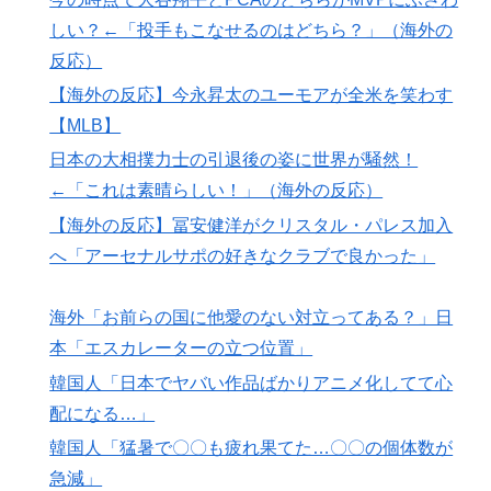
逆 → 「予想通りの結果」「この2人は合体してくれ」
しい？←「投手もこなせるのはどちら？」（海外の
韓国人「熊本地震発生時の病院手術中に突然の大揺れが
▶
反応）
凄まじい状況だ」
【海外の反応】今永昇太のユーモアが全米を笑わす
【海外の反応】冨安健洋がクリスタル・パレス加入へ
▶
【MLB】
「アーセナルサポの好きなクラブで良かった」
日本の大相撲力士の引退後の姿に世界が騒然！
韓国人「世界で最も有名な日本人は誰なのか？」→「想
▶
←「これは素晴らしい！」（海外の反応）
像以上に意見が割れてしまう‥」
【海外の反応】冨安健洋がクリスタル・パレス加入
海外「コーヒー1杯が6ドルって何なんだ、レシートを二
▶
へ「アーセナルサポの好きなクラブで良かった」
度見した」値上げで買うのをやめたもの…
海外「消火栓もフェイクだから消防士が右往左往する中
▶
海外「お前らの国に他愛のない対立ってある？」日
国www」
本「エスカレーターの立つ位置」
韓国人「日本のアニメ業界で100年続いている暗黙の伝
▶
韓国人「日本でヤバい作品ばかりアニメ化してて心
統がこちら・・・」
配になる…」
フランス人「欲張りすぎだ」中村敬斗、ランス残留の可
▶
韓国人「猛暑で〇〇も疲れ果てた…〇〇の個体数が
能性を会長が示唆！移籍金が交渉の壁に..現地サポの本
急減」
音がこれ！【海外の反応】