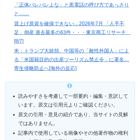
「正体バレバレよな」と黒電話の呼び方であっさり
と……
賃上げ原資を確保できない…2026年7月 「人手不
足」倒産 過去最多の63件・・・東京商工リサーチ
[8/7]
米：トランプ大統領、中国等の「敵性外国人」によ
る「米国籍目的の出産ツーリズム禁止令」に署名…
寄生侵略防止へ[海外の反応]
読みやすさを考慮して一部要約・編集・意訳して
います。原文は引用元よりご確認ください。
原文の引用・意見の紹介であり、当サイトの見解
ではありません。
記事内で使用している画像やその他著作物の権利