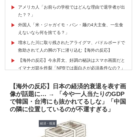
アメリカ人「お前らの学校ではどんな理由で退学者が出
▶
た？？」
外国人「米・ジャガイモ・パン・麺の4大主食、一生食
▶
えないなら何を捨てる？」
増水した川に取り残されたアライグマ、パドルボードで
▶
救助されて人の脚の下に潜り込む【海外の反応】
【海外の反応】今永昇太、好調の秘訣はスマホ画面だと
▶
イマナガ節を炸裂「NPBでは面白さが必須条件なの？」
海外「日本人がアメリカに対してとても良いことを言っ
▶
【海外の反応】日本の経済的衰退を表す画
てくれているぞ！アメリカの良さを再発見できる！」
像が話題に… → 「今や一人当たりのGDP
日本人「敷地内に勝手に停めた車がバチバチにブロック
▶
で韓国・台湾にも抜かれてるしな」「中国
されててウケた」→結末がめっちゃおもろいｗｗｗ【タ
の隣に位置しているのが不運すぎる」
イ人の反応】
日本旅行キャンセルすべきか…1万年ぶり史上最大級の
▶
経済・投資
火山の兆し＝韓国の反応