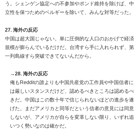
う。シェンゲン協定への不参加やポンド維持を除けば、中
立性を保つためのベルギーを除いて、みんな対等だった。
27. 海外の反応
中国は超大国じゃない。単に圧倒的な人口のおかげで経済
規模が膨らんでいるだけだ。台湾すら手に入れられず、第
一列島線すら突破できてないんだから。
→28. 海外の反応
俺もRedditの誰よりも中国共産党の工作員や中国信者に
は厳しいスタンスだけど、認めるべきところは認めるべ
きだ。中国はこの数十年で信じられないほどの進歩を遂
げた。まだアメリカと同等だという信者の意見には同意
しないが、アメリカが自らを変革しない限り、いずれ追
いつく勢いなのは確かだ。