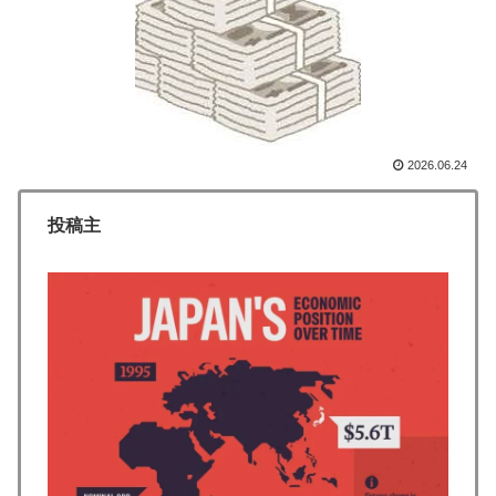
韓国人「猛暑で〇〇も疲れ果てた…〇〇の個体数が急
▶
減」
外国人「2002年W杯は?」韓国サッカーに衝撃的不祥
▶
事！W杯予選でレフリーへの不適切接待発覚！海外騒
然！【海外の反応】
海外の反応：熊本の病院で手術中に熊本地震が発生、大
▶
2026.06.24
揺れの中でも患者を守った医師たちの対応ぶりに海外大
絶賛
投稿主
米：トランプ大統領、「敵性外国人」による「米国籍目
▶
的の出産ツーリズム禁止令」に署名…寄生侵略防止へ
[海外の反応]
海外「まるでトランプ」FIFAがW杯開催都市と結んだ約
▶
束を守らないことに海外大騒ぎ！（海外の反応）
海外「お前らの国に他愛のない対立ってある？」日本
▶
「エスカレーターの立つ位置」
海外の反応：鈴木誠也が豪快な弾丸19号HRと好守備で
▶