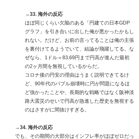
→33. 海外の反応
ほぼ同じくらい欠陥のある「円建ての日本GDP
グラフ」を引き合いに出した俺が悪かったかもし
れない。だけど、お前の言ってることは俺の主張
を裏付けてるようでいて、結論が飛躍してる。な
ぜなら、1ドル＝83.69円まで円高が進んだ最初
の2ヶ月間を無視しているからだ。
コロナ後の円安の理由はうまく説明できてるけ
ど、90年代のバブル崩壊時に円が問題になるほ
ど強かったことや、長期的な戦略ではなく阪神淡
路大震災のせいで円高が急進した歴史を無視する
のはさすがに間抜けすぎる。
→34. 海外の反応
でも、その期間の大部分はインフレ率がほぼゼロだっ