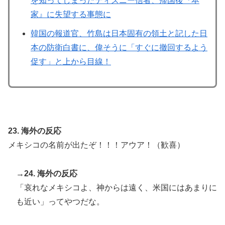
を知ってしまったディズニー信者、帰国後『本
家』に失望する事態に
韓国の報道官、竹島は日本固有の領土と記した日
本の防衛白書に、偉そうに「すぐに撤回するよう
促す」と上から目線！
23. 海外の反応
メキシコの名前が出たぞ！！！アウア！（歓喜）
→24. 海外の反応
「哀れなメキシコよ、神からは遠く、米国にはあまりに
も近い」ってやつだな。