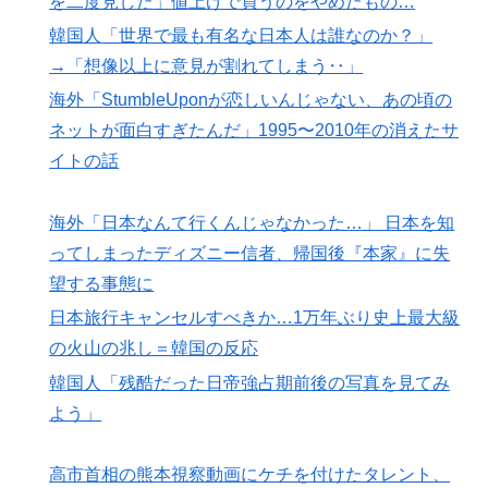
を二度見した」値上げで買うのをやめたもの…
韓国人「世界で最も有名な日本人は誰なのか？」
→「想像以上に意見が割れてしまう‥」
海外「StumbleUponが恋しいんじゃない、あの頃の
ネットが面白すぎたんだ」1995〜2010年の消えたサ
イトの話
海外「日本なんて行くんじゃなかった…」 日本を知
ってしまったディズニー信者、帰国後『本家』に失
望する事態に
日本旅行キャンセルすべきか…1万年ぶり史上最大級
の火山の兆し＝韓国の反応
韓国人「残酷だった日帝強占期前後の写真を見てみ
よう」
高市首相の熊本視察動画にケチを付けたタレント、