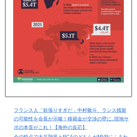
大谷ドジャース撃破に貢献「トレードされなくて良かっ
た」とカブスファン絶賛
韓国人「残酷だった日帝強占期前後の写真を見てみよ
▶
う」
【伝説の100得点、いまだ都市伝説扱い】海外「バムの
▶
83点でようやく信じた」
海外「StumbleUponが恋しいんじゃない、あの頃のネッ
▶
トが面白すぎたんだ」1995〜2010年の消えたサイトの
話
【海外の反応】韓国が日本による竹島の領有権主張に対
▶
して強く抗議したらしい → 「もはや毎年の恒例行事だ
な」「他のことから国民の目をそらせるからお互いの政
府にとって都合がいいんだよ」
フランス人「欲張りすぎだ」中村敬斗、ランス残留
移民ベトナム女達の宅飲み、レベチｗｗｗｗｗｗｗｗｗ
▶
の可能性を会長が示唆！移籍金が交渉の壁に..現地サ
ｗｗｗｗｗｗｗｗｗｗｗｗｗｗｗ
ポの本音がこれ！【海外の反応】
【MLB】村上宗隆とルイス・アラエスの指標が完全に真
▶
今の時点で大谷翔平とPCAのどちらがMVPにふさわ