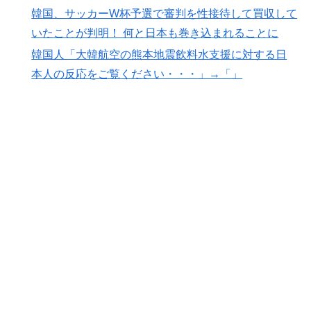
韓国、サッカーW杯予選で審判を性接待して買収して
韓国人「日本でヤバい作品ばかりアニメ化してて心配に
▶
いたことが判明！ 何と日本も巻き込まれることに
なる…」
韓国人「大韓航空の熊本地震飲料水支援に対する日
【高校野球】ついに田中マー君が高野連の「七回制」導
▶
入に異議申す！ドーム球場でやれ
本人の反応をご覧ください・・・」→「」
英国人「ようこそ」冨安健洋、クリスタルパレス加入が
▶
決定的に！メディカル検査をパス！現地サポが歓迎！ア
ーセナルファンも祝福！【海外の反応】
海外「日本なんて行くんじゃなかった…」 日本を知っ
▶
てしまったディズニー信者、帰国後『本家』に失望する
事態に
ワイ「飯食う前にうんちしたろ！（ﾌﾞﾘｯw）」
▶
海外「先進国で日本だけパスポート所有率が低すぎる、
▶
何故なのか」
韓国人「どうやら五輪サッカー日韓戦でも審判の接待が
▶
あった模様…」→「メダル剥奪なのでは…？（ﾌﾞﾙﾌﾞﾙ」