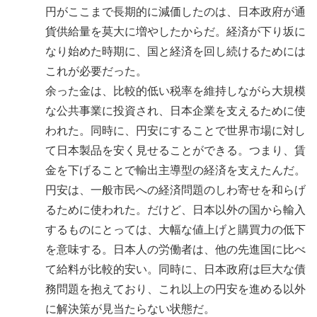
円がここまで長期的に減価したのは、日本政府が通
貨供給量を莫大に増やしたからだ。経済が下り坂に
なり始めた時期に、国と経済を回し続けるためには
これが必要だった。
余った金は、比較的低い税率を維持しながら大規模
な公共事業に投資され、日本企業を支えるために使
われた。同時に、円安にすることで世界市場に対し
て日本製品を安く見せることができる。つまり、賃
金を下げることで輸出主導型の経済を支えたんだ。
円安は、一般市民への経済問題のしわ寄せを和らげ
るために使われた。だけど、日本以外の国から輸入
するものにとっては、大幅な値上げと購買力の低下
を意味する。日本人の労働者は、他の先進国に比べ
て給料が比較的安い。同時に、日本政府は巨大な債
務問題を抱えており、これ以上の円安を進める以外
に解決策が見当たらない状態だ。