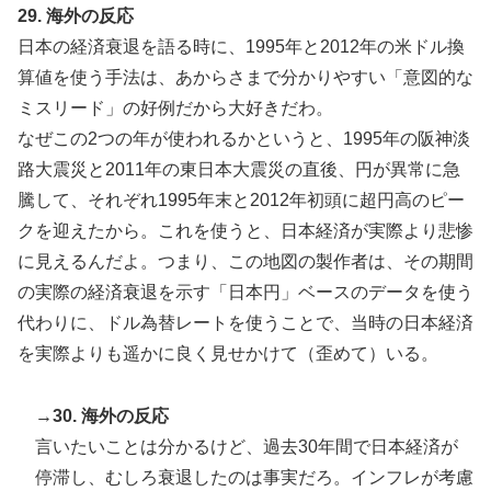
29. 海外の反応
日本の経済衰退を語る時に、1995年と2012年の米ドル換
算値を使う手法は、あからさまで分かりやすい「意図的な
ミスリード」の好例だから大好きだわ。
なぜこの2つの年が使われるかというと、1995年の阪神淡
路大震災と2011年の東日本大震災の直後、円が異常に急
騰して、それぞれ1995年末と2012年初頭に超円高のピー
クを迎えたから。これを使うと、日本経済が実際より悲惨
に見えるんだよ。つまり、この地図の製作者は、その期間
の実際の経済衰退を示す「日本円」ベースのデータを使う
代わりに、ドル為替レートを使うことで、当時の日本経済
を実際よりも遥かに良く見せかけて（歪めて）いる。
→30. 海外の反応
言いたいことは分かるけど、過去30年間で日本経済が
停滞し、むしろ衰退したのは事実だろ。インフレが考慮