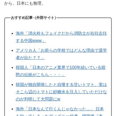
から、日本にも無理。
おすすめ記事（外部サイト）
海外「消火栓もフェイクだから消防士が右往左往
する中国www」
アメリカ人「お前らの学校ではどんな理由で退学
者が出た？？」
韓国人「日本のアニメ業界で100年続いている暗
黙の伝統がこちら・・・」
韓国が独自開発したと自慢する甘いトマト、実は
そこら辺のトマトに砂糖水を注入していただけな
のが判明して大問題にw
海外「日本なんて行くんじゃなかった…」 日本