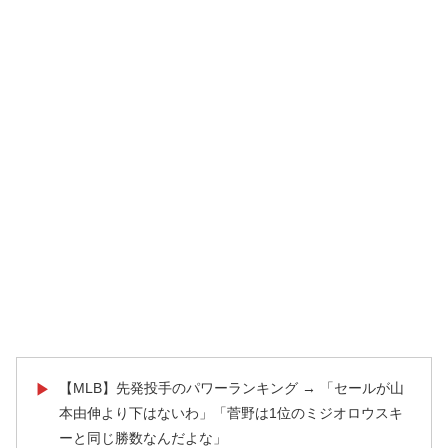
【MLB】先発投手のパワーランキング → 「セールが山
▶
本由伸より下はないわ」「菅野は1位のミジオロウスキ
ーと同じ勝数なんだよな」