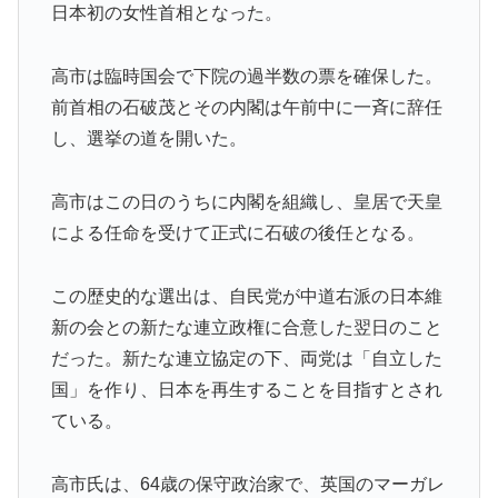
けたDNA検査
日本初の女性首相となった。
外国人「お前ら日本のアルフォートというチョコレート
▶
知ってる？」
高市は臨時国会で下院の過半数の票を確保した。
韓国人「せっかく日本に韓国風のメンチカツ屋をオープ
前首相の石破茂とその内閣は午前中に一斉に辞任
▶
ンしてあげたのに、ほとんど客が来なくて閉店したんだ
し、選挙の道を開いた。
そうです…」
【海外の反応】南アのGK、ペナルティエリアを壮大に
▶
高市はこの日のうちに内閣を組織し、皇居で天皇
勘違いして一発退場「どんな空間認識能力だよｗ」
による任命を受けて正式に石破の後任となる。
欧州「日本だけ反則だろ…」 世界の『日本びいき』に
▶
ヨーロッパ全土から不満の声
この歴史的な選出は、自民党が中道右派の日本維
新の会との新たな連立政権に合意した翌日のこと
突進してきた牛を跳び越えたら、牛が固まって動かなく
▶
なった闘牛場の映像【海外の反応】
だった。新たな連立協定の下、両党は「自立した
国」を作り、日本を再生することを目指すとされ
NPB時代の山本由伸の打撃練習にMLBファン騒然！
▶
←「大谷の後に打たそう！」（海外の反応）
ている。
韓国人「日本人は韓国が大好きなはずなのに、実は東南
▶
高市氏は、64歳の保守政治家で、英国のマーガレ
アジア人と同列に見ているというのは本当なのです