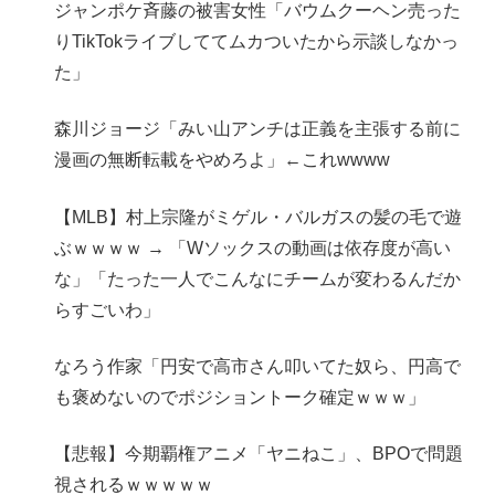
ジャンポケ斉藤の被害女性「バウムクーヘン売った
りTikTokライブしててムカついたから示談しなかっ
た」
森川ジョージ「みい山アンチは正義を主張する前に
漫画の無断転載をやめろよ」←これwwww
【MLB】村上宗隆がミゲル・バルガスの髪の毛で遊
ぶｗｗｗｗ → 「Wソックスの動画は依存度が高い
な」「たった一人でこんなにチームが変わるんだか
らすごいわ」
なろう作家「円安で高市さん叩いてた奴ら、円高で
も褒めないのでポジショントーク確定ｗｗｗ」
【悲報】今期覇権アニメ「ヤニねこ」、BPOで問題
視されるｗｗｗｗｗ