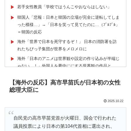
若手女性教員「学校ではうんこやおならはしない」
▶
韓国人「悲報：日本と韓国の立場が完全に逆転してしま
▶
った模様…」→「日本を笑って見てたのに…（ﾌﾞﾙﾌﾞﾙ」
＝韓国の反応
海外「世界で日本を死守するぞ！」 日本の消防署を訪
▶
れたちびっ子集団が世界をメロメロに
海外「日本のアニメは世界観や設定の作り込みが半端じ
▶
ゃない…！」外国人を夢中ににする世界観の作品と
は・・・？ 海外の反応
【海外の反応】高市早苗氏が日本初の女性
ドイツの湖上に巨大な水上竜巻が発生し周囲が騒然！！
▶
総理大臣に
英国人「ようこそ」冨安健洋、クリスタルパレス加入が
▶
決定的に！メディカル検査をパス！現地サポが歓迎！ア
2025.10.22
ーセナルファンも祝福！【海外の反応】
「二人は父も母も同じきょうだいだった」2002年と
▶
自民党の高市早苗党首が火曜日、国会で行われた
2004年、別々に養子に迎えられた男の子と女の子が受
議員投票により日本の第104代首相に選出され、