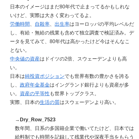
レビ番組が最新SNSの数十年先を行っていたと話題に
日本のイメージはまだ80年代で止まってるかもしれな
海外「これが文明か！」日本に比べて超石器時代だった
▶
いけど、実際は大きく変わってるよ。
英国に海外が大騒ぎ
労働時間
、
自殺率
、
出生率
はヨーロッパの平均レベルだ
韓国の24時間無人のラーメン屋に世界が騒然！←「なん
▶
し、有給・無給の残業も含めて独立調査で検証済み。デ
て文明的なんだ！」（海外の反応）
ータを見てみて、80年代は高かったけど今はそんなこ
海外「蘇生した母親は翌日には母乳をあげていた。で、
▶
とない。
次の患者に顔面を殴られた」医師たちが語る忘れられな
中央値の資産
はドイツの2倍、スウェーデンよりも高
い症例…
い。
日本は
純投資ポジション
でも世界有数の豊かさを誇る
し、
政府年金基金
はイングランド銀行よりも資産が多
い。
資産の平等性
も世界トップクラス。
実際、日本の
生活の質
はスウェーデンより高い。
→
Dry_Row_7523
数年間、日系の多国籍企業で働いてたけど、日本では
給料制でも時間を記録して残業代や深夜手当をもらう