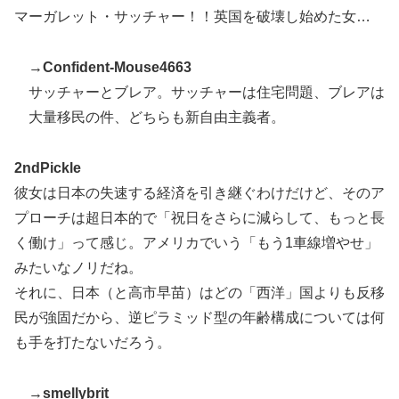
マーガレット・サッチャー！！英国を破壊し始めた女…
外国人「2026年バロンドールは誰が受賞すべき?」エン
▶
バペ、今季無冠でも初受賞か!?海外ファンが考える本命
とは!?【海外の反応】
→
Confident-Mouse4663
サッチャーとブレア。サッチャーは住宅問題、ブレアは
英国人「ようこそ」冨安健洋、クリスタルパレス加入が
▶
大量移民の件、どちらも新自由主義者。
決定的に！メディカル検査をパス！現地サポが歓迎！ア
ーセナルファンも祝福！【海外の反応】
2ndPickle
韓国人「トヨタが2027年に次世代ハイブリッドバッテ
▶
リーを導入へ！最大1000kmの航続距離や超高速充電を
彼女は日本の失速する経済を引き継ぐわけだけど、そのア
目指す」
プローチは超日本的で「祝日をさらに減らして、もっと長
く働け」って感じ。アメリカでいう「もう1車線増やせ」
【海外の反応】ジョン・オルルードって「劣化版・元祖
▶
大谷翔平」になれるくらいピッチャーとして通用した可
みたいなノリだね。
能性あるの？ → 「脳の病気がなかったらもっととんで
それに、日本（と高市早苗）はどの「西洋」国よりも反移
もない選手だっただろうな」「やろうと思えば二刀流を
民が強固だから、逆ピラミッド型の年齢構成については何
できるポテンシャルを持っていてもアメリカのシステム
も手を打たないだろう。
が許さないんだよな」
海外「全部日本の真似だったのか…」 日本の普通のテ
▶
→
smellybrit