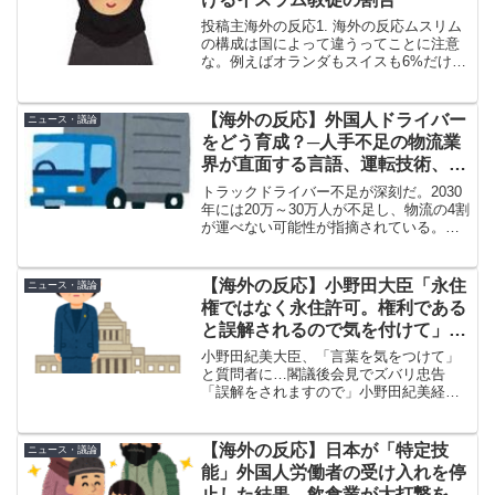
投稿主海外の反応1. 海外の反応ムスリム
の構成は国によって違うってことに注意
な。例えばオランダもスイスも6%だけ
ど、オランダはアラブ系とトルコ系がほ
とんど、スイスは旧ユーゴスラビア出身
者がほとんどだ。→2. 海外の反応イギリ
【海外の反応】外国人ドライバー
ニュース・議論
スのムスリムはほ...
をどう育成？─人手不足の物流業
界が直面する言語、運転技術、商
慣習の壁
トラックドライバー不足が深刻だ。2030
年には20万～30万人が不足し、物流の4割
が運べない可能性が指摘されている。そ
こで政府は外国人労働力に着目、在留資
格「特定技能」に「自動車運送業」を追
加した。だが、呼び寄せた外国人材がす
【海外の反応】小野田大臣「永住
ニュース・議論
ぐに働けるわけ...
権ではなく永住許可。権利である
と誤解されるので気を付けて」→
「法的には1ミリも間違ってな
小野田紀美大臣、「言葉を気をつけて」
い」「でもわざわざ言う必要あ
と質問者に…閣議後会見でズバリ忠告
「誤解をされますので」小野田紀美経済
る？」
安保担当相が2026年5月19日の閣議後会
見で、質疑応答中にフリージャーナリス
トが「永住許可」を「永住権」と発言し
【海外の反応】日本が「特定技
ニュース・議論
たことを受けて、「我...
能」外国人労働者の受け入れを停
止した結果、飲食業が大打撃を受