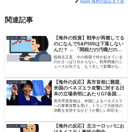
Red4 海外の反応まとめ
関連記事
【海外の投資】戦争が再燃してる
ニュース・議論
のになんでS&P500は下落しない
んだ？ → 「関税だの汚職だの戦
争だの多すぎてみんな疲れてるん
投稿主正直、今の相場で何が起きている
だよ」「もう市場は戦争のことな
のかさっぱり分からない。戦争関連のニ
ュースが出ても、もう大して影響がない
んか気にしなくなってるな」
ように思える。せいぜい一時的に上値を
抑える程度で、以前のような本格的な売
り浴びせの引き金にはなっていない。理
【海外の反応】高市首相に難題、
ニュース・議論
解に苦しむのは、市場がも...
米国のベネズエラ攻撃に対する日
本の立場表明にあたりG7各国対
応見極め
高市早苗首相は、米国によるベネズエラ
への軍事攻撃を受け、トランプ大統領の
決断を支持するかどうか難しい対応を迫
られる。国際法違反の疑いもある一方
で、非難すれば同盟関係がきしむ恐れが
あるためだ。立場表明にあたり、G7各国
【海外の反応】北ヨーロッパにお
ニュース・議論
の対応を見極める方針だ。...
けるイスラム教徒の割合