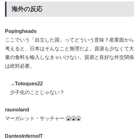
海外の反応
【海外の反応】舛添元東京都知事「日本は外国人労働者
▶
の受け入れ準備ができていない」 → 「変化を嫌い過ぎ
て準備なんて一生できないぞ」「少子化が問題として挙
Popingheads
がったのは何年も前の話なのに」
ここでいう「自立した国」ってどういう意味？産業面から
韓国人「台風接近中だけど日本には台風クラブというの
▶
考えると、日本はそんなこと無理だよ。資源も少なくて大
があったんだね」
量の食料を輸入しなきゃいけない。貿易と良好な外交関係
韓国人「PSG、日本の鈴木彩艶に約60億円で正式オファ
▶
は絶対必要。
ー・・・」→「あいつがそれほどなのか（ブルブル）」
「レギュラーとして出れるとは思わないけど、それでも
→
Totoques22
やっぱり羨ましいね」
少子化のことじゃない？
英国人「日本代表で一番好き」上田綺世、プレミア移籍
▶
が浮上！現地サポが大興奮！獲得を望む声が殺到！【海
raunoland
外の反応】
マーガレット・サッチャー 🤮🤮🤮
【あんこ】やる夫は神州日乃本をダイスで旅をする【な
▶
んちゃって武侠モノ】 第9話 おお、ブッダよ！ 寝てお
DantesInfernoIT
られるのですか！？