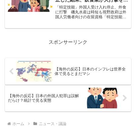
けたらしい → 「日本人は誰もや
「特定技能」外国人受け入れ停止、外食
りたがらない仕事だしな」「どう
に打撃 磯丸水産は時短も視野政府は外
国人労働者向けの在留資格「特定技能」
やって現状維持をするつもりなん
を巡り、外食業界での新たな受け入れを
だ？」
13日に停止した。人手不足の外食業では
特定技能人材への依存度が高く、店舗運
営計画などに狂いが生じ...
スポンサーリンク
【海外の反応】日本のインフレは世界全
体で見るとまだマシ
【海外の反応】日本の外国人犯罪は誤解
だらけ？統計で見る実態
ホーム
ニュース・議論