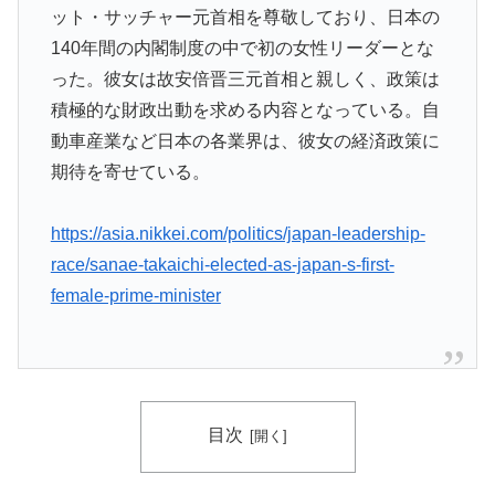
か？」
ット・サッチャー元首相を尊敬しており、日本の
140年間の内閣制度の中で初の女性リーダーとな
【画像】フジテレビ2026入社新人アナウンサーwww
▶
った。彼女は故安倍晋三元首相と親しく、政策は
日本で婚活する韓国人男性が急増「日本の女性は優し
▶
積極的な財政出動を求める内容となっている。自
い」【タイ人の反応】
動車産業など日本の各業界は、彼女の経済政策に
海外「日本旅行で捺してきたスタンプをクッションカバ
▶
期待を寄せている。
ーにしてみた！」一風変わった日本旅行の記念品のアイ
ディアに対する海外の反応
https://asia.nikkei.com/politics/japan-leadership-
韓国人「日本の女子高生のセーラー服と外国人観光客の
▶
race/sanae-takaichi-elected-as-japan-s-first-
関係性」
female-prime-minister
【海外の反応】なぜイチローはあんなに敬遠四球が多か
▶
ったの？「45歳引退で通算打率.311の突然変異だぞ」
海外「これ美味しい！」米国で一番人気のおフランス製
▶
「日本のパン」に海外が大騒ぎ
目次
英国人「ようこそ」冨安健洋、クリスタルパレス加入が
▶
決定的に！メディカル検査をパス！現地サポが歓迎！ア
ーセナルファンも祝福！【海外の反応】