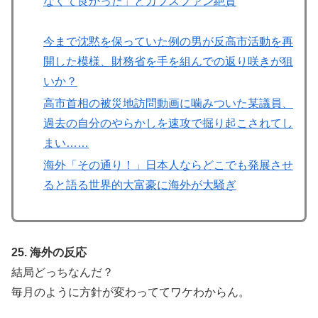
なくて良かった」とカブスファン絶賛
今まで沈黙を保っていた例の男が反高市活動を再
開した模様、財務省を手を組んでの返り咲きが狙
いか？
高市首相の被災地訪問動画に噛みついた某議員、
過去の自分のやらかしを速攻で掘り起こされてし
まい……
海外「その通り！」日本人ならどこでも発展させ
ると語る世界的大富豪に海外が大騒ぎ
25. 海外の反応
結局どっちなんだ？
毎月のように方針が変わっててワケわからん。