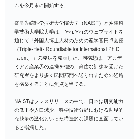
てくれているぞ！アメリカの良さを再発見できる！」
ムを今月末に開始する。
海外「さすが日本！」日本の医療従事者の倫理観の高さ
▶
に海外が超感動
奈良先端科学技術大学院大学（NAIST）と沖縄科
海外「先進国で日本だけパスポート所有率が低すぎる、
▶
学技術大学院大学は、それぞれのウェブサイトを
何故なのか」
通じて「外国人博士人材のための産学官円卓会議
（Triple-Helix Roundtable for International Ph.D.
外国人「2002年W杯は?」韓国サッカーに衝撃的不祥
▶
事！W杯予選でレフリーへの不適切接待発覚！海外騒
Talent）」の発足を発表した。同構想は、アカデ
然！【海外の反応】
ミアと産業界の連携を強め、高度な訓練を受けた
海外「ディズニーがゴミのようだ！」日本がアニメ化し
研究者をより多く民間部門へ送り出すための経路
▶
た米人気SF作品に絶賛の声が殺到中
を構築することに焦点を当てる。
英国人「ようこそ」冨安健洋、クリスタルパレス加入が
▶
決定的に！メディカル検査をパス！現地サポが歓迎！ア
NAISTはプレスリリースの中で、日本は研究能力
ーセナルファンも祝福！【海外の反応】
の低下や人口減少、科学技術分野における世界的
な競争の激化といった構造的な課題に直面してい
海外の反応：熊本の病院で手術中に熊本地震が発生、大
▶
揺れの中でも患者を守った医師たちの対応ぶりに海外大
ると指摘した。
絶賛