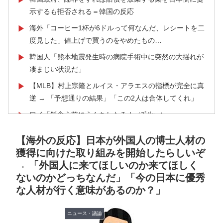
示するも拒否される＝韓国の反応
海外「コーヒー1杯が6ドルって何なんだ、レシートを二
▶
度見した」値上げで買うのをやめたもの…
韓国人「熊本地震発生時の病院手術中に突然の大揺れが
▶
凄まじい状況だ」
【MLB】村上宗隆とルイス・アラエスの指標が完全に真
▶
逆 → 「予想通りの結果」「この2人は合体してくれ」
ワイ「飯食う前にうんちしたろ！（ﾌﾞﾘｯw）」
▶
【海外の反応】今永昇太、好調の秘訣はスマホ画面だと
▶
【海外の反応】日本が外国人の博士人材の
イマナガ節を炸裂「NPBでは面白さが必須条件なの？」
獲得に向けた取り組みを開始したらしいぞ
韓国人「意外に日本との関係が深い地球の裏側の国がこ
▶
→ 「外国人に来てほしいのか来てほしく
ちらです‥」→「国境を越えた驚くべき歴史のつなが
ないのかどっちなんだ」「今の日本に優秀
り‥」
な人材が行く意味があるのか？」
海外「まるでトランプ」FIFAがW杯開催都市と結んだ約
▶
ニュース・議論
束を守らないことに海外大騒ぎ！（海外の反応）