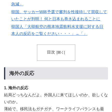
急減」
海外「お前らの国に他愛のない対立ってある？」日本
▶
韓国、サッカーW杯予選で審判を性接待して買収して
「エスカレーターの立つ位置」
いたことが判明！ 何と日本も巻き込まれることに
韓国人「大韓航空の熊本地震飲料水支援に対する日
本人の反応をご覧ください・・・」→「」
目次
海外の反応
1. 海外の反応
結局どっちなんだよ。外国人に来てほしいのか、欲しくな
いのか。
薄給で、移民法もガチガチ、ワークライフバランスも最