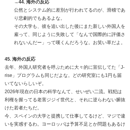
→44. 海外の反応
公然とシステム的に差別が行われてるのが、滑稽であ
り悲劇的でもあるよな。
その大学も、彼を追い出した後にまた新しい外国人を
雇って、同じように失敗して「なんで国際的に評価さ
れないんだー」って嘆くんだろうな。お笑い草だよ。
45. 海外の反応
去年、外国人研究者を呼ぶために大々的に宣伝してた「J-
rise」プログラムも同じだよな。どの研究室にも1円も届
いてないらしいぞ。
2026年現在の日本の科学なんて、せいぜい二流。戦犯は
利権を握ってる老害ジジイ世代と、それに逆らわない腑抜
けた若者たちだ。
今、スペインの大学と提携して仕事してるけど、マジで違
いを実感するわ。ヨーロッパは予算不足とか問題もあるけ