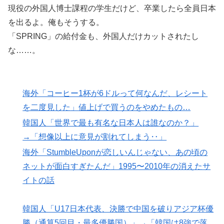
現役の外国人博士課程の学生だけど、卒業したら全員日本
を出るよ。俺もそうする。
「SPRING」の給付金も、外国人だけカットされたし
な……。
海外「コーヒー1杯が6ドルって何なんだ、レシート
を二度見した」値上げで買うのをやめたもの…
韓国人「世界で最も有名な日本人は誰なのか？」
→「想像以上に意見が割れてしまう‥」
海外「StumbleUponが恋しいんじゃない、あの頃の
ネットが面白すぎたんだ」1995〜2010年の消えたサ
イトの話
韓国人「U17日本代表、決勝で中国を破りアジア杯優
勝（通算5回目・最多優勝国）」→「韓国は8強で落