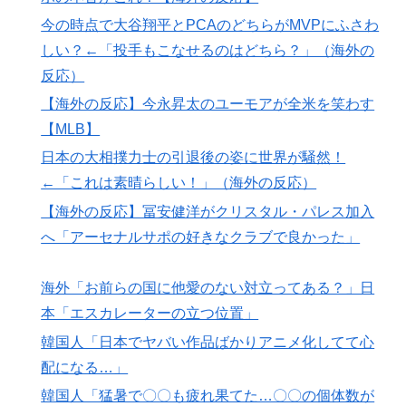
韓国人「日本でヤバい作品ばかりアニメ化してて心配に
▶
今の時点で大谷翔平とPCAのどちらがMVPにふさわ
なる…」
しい？←「投手もこなせるのはどちら？」（海外の
【高校野球】ついに田中マー君が高野連の「七回制」導
▶
反応）
入に異議申す！ドーム球場でやれ
【海外の反応】今永昇太のユーモアが全米を笑わす
韓国人「世界で最も有名な日本人は誰なのか？」→「想
▶
【MLB】
像以上に意見が割れてしまう‥」
日本の大相撲力士の引退後の姿に世界が騒然！
【海外の反応】韓国が日本による竹島の領有権主張に対
▶
←「これは素晴らしい！」（海外の反応）
して強く抗議したらしい → 「もはや毎年の恒例行事だ
【海外の反応】冨安健洋がクリスタル・パレス加入
な」「他のことから国民の目をそらせるからお互いの政
へ「アーセナルサポの好きなクラブで良かった」
府にとって都合がいいんだよ」
海外「先進国で日本だけパスポート所有率が低すぎる、
▶
海外「お前らの国に他愛のない対立ってある？」日
何故なのか」
本「エスカレーターの立つ位置」
【伝説の100得点、いまだ都市伝説扱い】海外「バムの
▶
韓国人「日本でヤバい作品ばかりアニメ化してて心
83点でようやく信じた」
配になる…」
韓国人「猛暑で〇〇も疲れ果てた…〇〇の個体数が急
▶
韓国人「猛暑で〇〇も疲れ果てた…〇〇の個体数が
減」