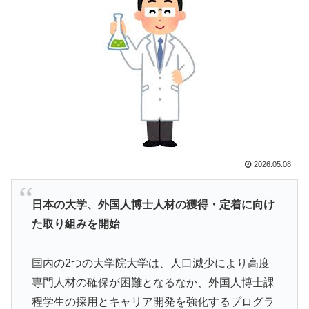
日本人「敷地内に勝手に停めた車がバチバチにブロック
▶
されててウケた」→結末がめっちゃおもろいｗｗｗ【タ
イ人の反応】
増水した川に取り残されたアライグマ、パドルボードで
▶
救助されて人の脚の下に潜り込む【海外の反応】
海外の反応：鈴木誠也が豪快な弾丸19号HRと好守備で
▶
大谷ドジャース撃破に貢献「トレードされなくて良かっ
た」とカブスファン絶賛
2026.05.08
移民ベトナム女達の宅飲み、レベチｗｗｗｗｗｗｗｗｗ
▶
ｗｗｗｗｗｗｗｗｗｗｗｗｗｗｗ
日本の大学、外国人博士人材の獲得・定着に向け
韓国人「U17日本代表、決勝で中国を破りアジア杯優勝
▶
た取り組みを開始
（通算5回目・最多優勝国）」→「韓国は8強で落ちたの
に・・・もう越えられない壁になってしまったね」「韓
国は監督の問題が大きい」「日本はもうどんなに精神勝
国内の2つの大学院大学は、人口減少により高度
利したところで超えられない壁である」
専門人材の確保が困難となるなか、外国人博士課
海外「日本人がアメリカに対してとても良いことを言っ
▶
程学生の採用とキャリア開発を強化するプログラ