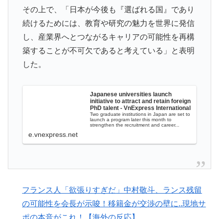
海外「StumbleUponが恋しいんじゃない、あの頃のネッ
▶
その上で、「日本が今後も『選ばれる国』であり
トが面白すぎたんだ」1995〜2010年の消えたサイトの
続けるためには、教育や研究の魅力を世界に発信
話
し、産業界へとつながるキャリアの可能性を再構
フランス人「欲張りすぎだ」中村敬斗、ランス残留の可
▶
築することが不可欠であると考えている」と表明
能性を会長が示唆！移籍金が交渉の壁に..現地サポの本
した。
音がこれ！【海外の反応】
海外「中国が世界資産税を導入。財政不足を海外資産へ
▶
Japanese universities launch
initiative to attract and retain foreign
の課税で補おうとする」
PhD talent - VnExpress International
Two graduate institutions in Japan are set to
外国人「米・ジャガイモ・パン・麺の4大主食、一生食
▶
launch a program later this month to
strengthen the recruitment and career...
えないなら何を捨てる？」
e.vnexpress.net
米：トランプ大統領、「敵性外国人」による「米国籍目
▶
的の出産ツーリズム禁止令」に署名…寄生侵略防止へ
[海外の反応]
韓国人「どうやら五輪サッカー日韓戦でも審判の接待が
▶
フランス人「欲張りすぎだ」中村敬斗、ランス残留
あった模様…」→「メダル剥奪なのでは…？（ﾌﾞﾙﾌﾞﾙ」
の可能性を会長が示唆！移籍金が交渉の壁に..現地サ
＝韓国の反応
ポの本音がこれ！【海外の反応】