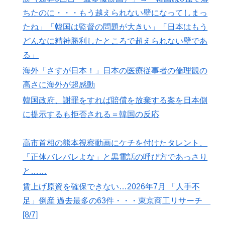
ちたのに・・・もう越えられない壁になってしまっ
たね」「韓国は監督の問題が大きい」「日本はもう
どんなに精神勝利したところで超えられない壁であ
る」
海外「さすが日本！」日本の医療従事者の倫理観の
高さに海外が超感動
韓国政府、謝罪をすれば賠償を放棄する案を日本側
に提示するも拒否される＝韓国の反応
高市首相の熊本視察動画にケチを付けたタレント、
「正体バレバレよな」と黒電話の呼び方であっさり
と……
賃上げ原資を確保できない…2026年7月 「人手不
足」倒産 過去最多の63件・・・東京商工リサーチ
[8/7]