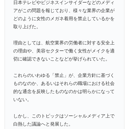
日本テレビやビジネスインサイダーなどのメディ
外国人「アジア杯で優勝するんだ」日本代表、W杯ポッ
▶
アがこの問題を報じており、様々な業界の企業が
ト1入りに現実味!?2030大会で出場枠「64」なら追い風
どのように女性のメガネ着用を禁止しているかを
に！アメリカ人もポット1争いに熱視線！【海外の反
取り上げた。
応】
日本「俺は有名な武士の家系だけど世界のみんなは先祖
▶
理由としては、航空業界の労働者に対する安全上
に偉人っている？」
の理由や、美容セクターで働く女性がメイクを適
スカトロ野郎「今日仕事が終わったらやっとうんこが食
▶
切に確認できないことなどが挙げられていた。
べられるぞ」←こんなやつが実在する事実
【海外の反応】“新タナスコ”のディアスが地雷すぎる件
▶
これらのいわゆる「禁止」が、企業方針に基づく
「大谷と山本だけしかまともな契約がない…」
ものなのか、あるいはそれらの職場における社会
【海外の反応】中国がAI開発の主導権を握りつつあるよ
▶
的な通念を反映したものなのかは明らかになって
な → 「どうせアメリカは中国製AIを規制するんだろう
いない。
な」「自動車産業と同じ道を歩んでる気がする」
【朗報】寺田心、ベンチプレス110kgwww
▶
しかし、このトピックはソーシャルメディア上で
大地震が起きても手術をやり遂げる日本の医療チーム、
▶
白熱した議論へと発展した。