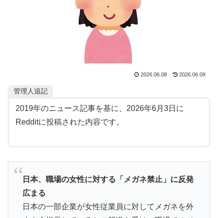
【衝撃】韓国人「エボシ御前の声の人、若い頃がこれか
▶
よ」
外国人「俺達が見かけたヤバすぎる髪型を集めてみたｗ
▶
ｗｗｗ」
海外「素晴らしい！」日本が買収したUSスチール驚異
▶
2026.06.08
2026.06.09
の大復活に米国人が大喜び
管理人追記
韓国人「韓国サッカー協会の性接待報道、海外でも大騒
▶
2019年のニュース記事を基に、2026年6月3日に
ぎに・・・2002年W杯4強の記録取り消しの声も」
→「マジで国の恥だ」「2002年まで疑う価値がある」
Redditに投稿された内容です。
「国民や国が築いた国格をサッカー選手が足で蹴り飛ば
すね」
海外「日本はさすが過ぎるｗ」 日本は野生動物の喧嘩
▶
さえ可愛くなってしまうと世界が騒然
日本、職場の女性に対する「メガネ禁止」に反発
「1個9,983キロカロリー、成人が4〜5日かけて食べる
▶
広まる
量」店名は『心臓発作グリル』、そこで本当に心臓発作
日本の一部企業が女性従業員に対してメガネを外
が起きた日