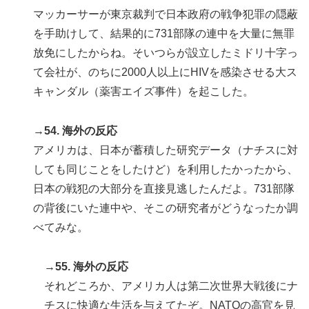
マッカーサーが東京裁判で日本政府の戦争犯罪の隠蔽
を手助けして、結果的に731部隊の連中を大量に無罪
放免にしたからね。そいつらが設立したミドリ十字っ
て会社が、のちに2000人以上にHIVを感染させる大ス
キャンダル（薬害エイズ事件）を起こした。
→54. 海外の反応
アメリカは、日本が蓄積した研究データ（ナチスに対
しても同じことをしたけど）を利用したかったから、
日本の戦犯の大部分を直接見逃したんだよ。731部隊
の背後にいた連中や、そこの研究者がどうなったか調
べてみな。
→55. 海外の反応
それどころか、アメリカ人は第二次世界大戦後にナ
チスに快適な生活を与えてたぞ。NATOの高官を見