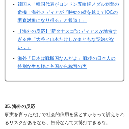
韓国人「韓国代表がロンドン五輪銅メダル剥奪の
危機！海外メディアが『時効の壁を越えてIOCの
調査対象になり得る』と報道！」
【海外の反応】“新タナスコ”のディアスが地雷す
ぎる件「大谷と山本だけしかまともな契約がな
い…」
海外「日本は戦勝国なんだよ」 戦後の日本人の
特別な生き様に各国から称賛の声
35. 海外の反応
事実を言っただけで社会的信用を落とすからって訴えられ
るリスクがあるなら、告発なんて大博打すぎるな。