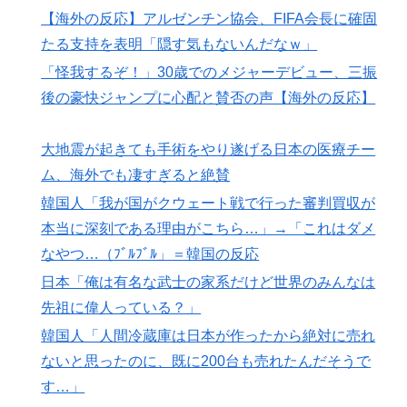
【海外の反応】アルゼンチン協会、FIFA会長に確固
インドネシアの西パプアでアメリカ人パイロット殺害を
▶
武装組織が主張。
たる支持を表明「隠す気もないんだなｗ」
韓国人「日本がここまでの観光大国に発展した本当の理
「怪我するぞ！」30歳でのメジャーデビュー、三振
▶
由がこちら…」→「昔から日本は愛されてた…（ﾌﾞﾙﾌﾞ
後の豪快ジャンプに心配と賛否の声【海外の反応】
ﾙ」＝韓国の反応
大地震が起きても手術をやり遂げる日本の医療チー
ム、海外でも凄すぎると絶賛
韓国人「我が国がクウェート戦で行った審判買収が
本当に深刻である理由がこちら…」→「これはダメ
なやつ…（ﾌﾞﾙﾌﾞﾙ」＝韓国の反応
日本「俺は有名な武士の家系だけど世界のみんなは
先祖に偉人っている？」
韓国人「人間冷蔵庫は日本が作ったから絶対に売れ
ないと思ったのに、既に200台も売れたんだそうで
す…」