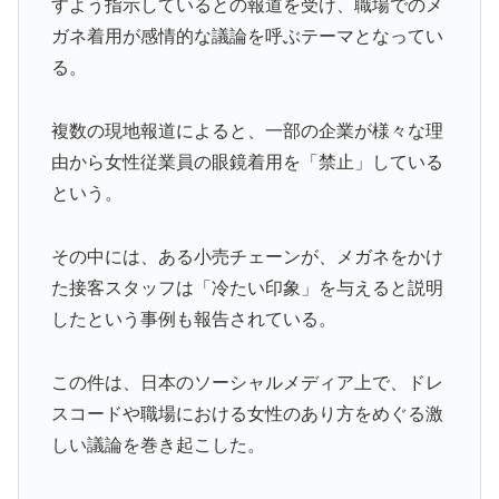
すよう指示しているとの報道を受け、職場でのメ
外国人「日本の未来は安泰だ」16歳MF三井寺眞、衝撃
▶
ガネ着用が感情的な議論を呼ぶテーマとなってい
ゴール！久保建英超え歴代2位の記録！3得点に絡む活躍
る。
で海外絶賛！【海外の反応】
海外「日本のこの場所は現実とは思えないレベルで美し
▶
複数の現地報道によると、一部の企業が様々な理
い…！」外国人が感動する日本の景色とは・・・？【海
由から女性従業員の眼鏡着用を「禁止」している
外の反応】
という。
Google DeepMind再編 「Googleを作った男」ディー
▶
ンが去り、本体は稼ぐAIへ舵を切る【海外の反応・解
その中には、ある小売チェーンが、メガネをかけ
説】
た接客スタッフは「冷たい印象」を与えると説明
海外「親が買った覚えのないプレゼントが山積みなのに
▶
したという事例も報告されている。
誰も騒がない」サンタ映画最大の設定の穴…？
韓国人「我が国がクウェート戦で行った審判買収が本当
▶
この件は、日本のソーシャルメディア上で、ドレ
に深刻である理由がこちら…」→「これはダメなやつ…
スコードや職場における女性のあり方をめぐる激
（ﾌﾞﾙﾌﾞﾙ」＝韓国の反応
しい議論を巻き起こした。
韓国人「日本メディアが大型台風13号が急カーブで韓国
▶
方面に向かって来ると予報！」→「予想外の進路‥」