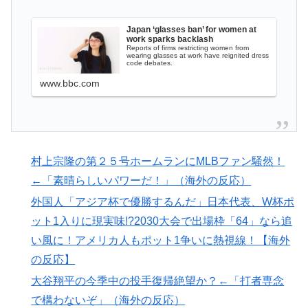
海外でも凄すぎると絶賛
3.1節がある月なのに…3月のカレンダーに日本の富士
▶
Japan ‘glasses ban’ for women at
work sparks backlash
山・大阪城・桜が描かれ物議＝韓国の反応
Reports of firms restricting women from
wearing glasses at work have reignited dress
英国人「安心感が違う」冨安健洋、パレス移籍当日にデ
▶
code debates.
ビュー！圧巻3連続ブロックも披露で現地サポが気づく..
www.bbc.com
【海外の反応】
【衝撃】韓国人「日本の名門女子校、漫画のままかよ」
▶
海外「日本人はなんて気高いんだ！」 英高級紙も驚愕
▶
村上宗隆の第２５号ホームランにMLBファン騒然！
した極限の中の日本人の姿に世界が衝撃
←「素晴らしいパワーだ！」（海外の反応）
韓国人「韓国サッカー協会関係者が『不適切接待は慣行
▶
外国人「アジア杯で優勝するんだ」日本代表、W杯ポ
だった』と衝撃発言！日韓ワールドカップ4強にも疑い
の視線が向けられる」
ット1入りに現実味!?2030大会で出場枠「64」なら追
い風に！アメリカ人もポット1争いに熱視線！【海外
【海外の反応】アルゼンチン協会、FIFA会長に確固たる
▶
の反応】
支持を表明「隠す気もないんだなｗ」
大谷翔平の今季中の投手復帰絶望か？←「打者専念
【海外の反応】アルゼンチン協会、FIFA会長に断固たる
▶
支持を表明「隠す気もないんだなｗ」
で構わないぞ」（海外の反応）