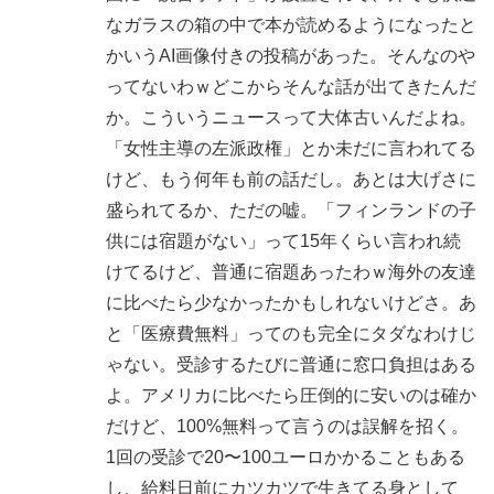
なガラスの箱の中で本が読めるようになったと
かいうAI画像付きの投稿があった。そんなのや
ってないわｗどこからそんな話が出てきたんだ
か。こういうニュースって大体古いんだよね。
「女性主導の左派政権」とか未だに言われてる
けど、もう何年も前の話だし。あとは大げさに
盛られてるか、ただの嘘。「フィンランドの子
供には宿題がない」って15年くらい言われ続
けてるけど、普通に宿題あったわｗ海外の友達
に比べたら少なかったかもしれないけどさ。あ
と「医療費無料」ってのも完全にタダなわけじ
ゃない。受診するたびに普通に窓口負担はある
よ。アメリカに比べたら圧倒的に安いのは確か
だけど、100%無料って言うのは誤解を招く。
1回の受診で20〜100ユーロかかることもある
し、給料日前にカツカツで生きてる身として