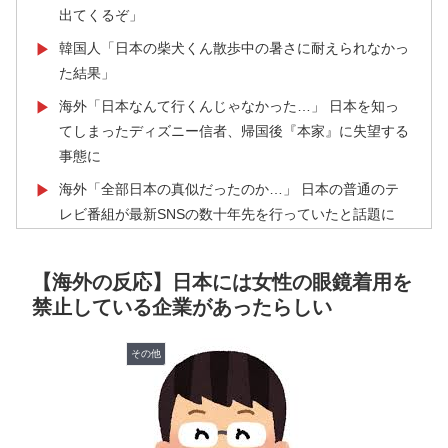
出てくるぞ」
韓国人「日本の柴犬くん散歩中の暑さに耐えられなかっ
▶
た結果」
海外「日本なんて行くんじゃなかった…」 日本を知っ
▶
てしまったディズニー信者、帰国後『本家』に失望する
事態に
海外「全部日本の真似だったのか…」 日本の普通のテ
▶
レビ番組が最新SNSの数十年先を行っていたと話題に
ぺこぱ松蔭寺「みんな右とか左とか拘りすぎ。思想関係
▶
なく応援しようよ」
【海外の反応】日本には女性の眼鏡着用を
禁止している企業があったらしい
【夏の風物詩】「うるさい」で消える?“盆踊り”存続の
▶
危機 会場数は20年で半減 騒音対策で“サイレント盆
ダンス”も
その他
韓国が独自開発したと自慢する甘いトマト、実はそこら
▶
辺のトマトに砂糖水を注入していただけなのが判明して
大問題にw