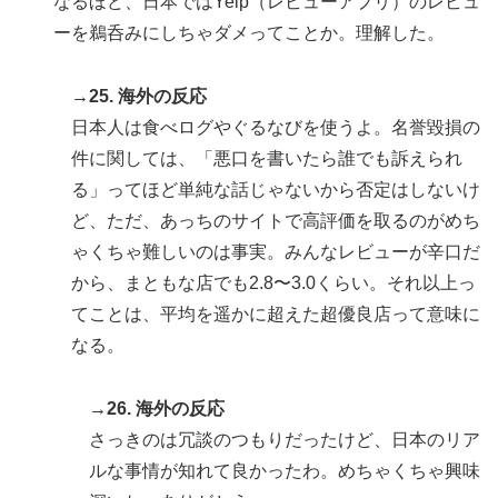
なるほど、日本ではYelp（レビューアプリ）のレビュ
ーを鵜呑みにしちゃダメってことか。理解した。
→25. 海外の反応
日本人は食べログやぐるなびを使うよ。名誉毀損の
件に関しては、「悪口を書いたら誰でも訴えられ
る」ってほど単純な話じゃないから否定はしないけ
ど、ただ、あっちのサイトで高評価を取るのがめち
ゃくちゃ難しいのは事実。みんなレビューが辛口だ
から、まともな店でも2.8〜3.0くらい。それ以上っ
てことは、平均を遥かに超えた超優良店って意味に
なる。
→26. 海外の反応
さっきのは冗談のつもりだったけど、日本のリア
ルな事情が知れて良かったわ。めちゃくちゃ興味