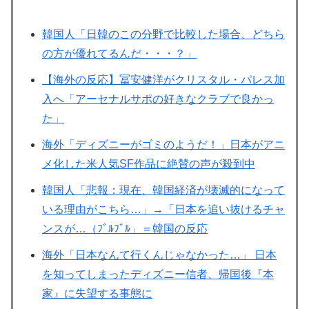
韓国人「日韓のこの分野で比較した場合、どちら
の方が優れてるんだ・・・？」
【海外の反応】冨安健洋がクリスタル・パレス加
入へ「アーセナルサポの好きなクラブで良かっ
た」
海外「ディズニーがゴミのようだ！」日本がアニ
メ化した米人気SF作品に絶賛の声が殺到中
韓国人「悲報：現在、韓国経済が壊滅的になって
いる理由がこちら…」→「日本を追い抜けるチャ
ンスが…（ﾌﾞﾙﾌﾞﾙ」＝韓国の反応
海外「日本なんて行くんじゃなかった…」 日本
を知ってしまったディズニー信者、帰国後『本
家』に失望する事態に