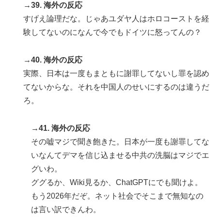
→39. 海外の反応
すげえ論理だな。じゃあユダヤ人はホロコーストを経
験してないのになんで今でもドイツに怒ってんの？
→40. 海外の反応
実際、日本は一度もまともに謝罪してないし罪を認め
てないからな。それを中国人のせいにするのは違うだ
ろ。
→41. 海外の反応
その嘘マジで聞き飽きた。日本が一度も謝罪してな
いなんてデマを信じ込ませる中共の洗脳はマジでエ
グいわ。
ググるか、Wiki見るか、ChatGPTにでも聞けよ。
もう2026年だぞ。ネット社会でそこまで無知なの
は言い訳できんわ。