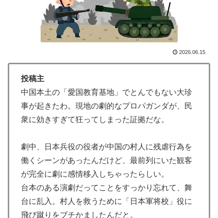
ーセナルファンも祝福！【海外の反応】
人類は広島から何を学んだのか 原爆投下から81年、核
▶
兵器が再び増え始めた世界【海外の反応・解説】
2026.06.15
海外「日本なんて行くんじゃなかった…」 日本を知っ
▶
てしまったディズニー信者、帰国後『本家』に失望する
投稿主
事態に
中国本土の「愛国教育基地」でとんでもない大珍
外国人「使い捨てだ」FIFA会長、辞任危機でトランプ政
▶
事が起きたわ。現地の劇的なプロパガンダが、民
権に泣き付くも無視されて海外失笑！【海外の反応】
衆に効きすぎて狂ってしまった証拠だな。
海外「世界で日本を死守するぞ！」 日本の消防署を訪
▶
れたちびっ子集団が世界をメロメロに
劇中、日本兵役の役者が中国の村人に残虐行為を
海外「日本なんて行くんじゃなかった…」 日本を知っ
▶
働くシーンがあったんだけど、最前列にいた観客
てしまったディズニー信者、帰国後『本家』に失望する
が完全に劇に感情移入しちゃったらしい。
事態に
台本のある演劇だってことをすっかり忘れて、舞
海外「もう日本を離れるなよ！」 助っ人外国人にも敬
▶
台に乱入。村人を救うために「日本軍将校」役に
意を払う日本人の姿に感動の声が殺到
飛び蹴りをブチかましたんだと。