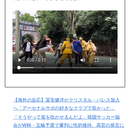
ガソリンスタンドで助けを求めた女性が連れ去られる瞬
▶
間！！
【海外の反応】ネット上での中国のプロパガンダ工作っ
▶
てどれくらいあるんだろうな → 「どこの国も同じよう
なことをやってるよな」「中国に関する情報はマジで両
極端なものしかない」
韓国、日本で韓国籍のインフルエンサーが7台の車に当
▶
て逃げして逮捕されたのに「また日本は嫌韓しようとし
ている」と決めつけて責任転嫁
韓国内で続く反日的雰囲気…日本不買運動の広報チラシ
▶
を受け取った日本人留学生困惑＝韓国の反応
【激震】韓国人「韓国サッカー協会、W杯・五輪で複数
▶
回の性接待を行い審判を買収していたことが発覚…（ﾌﾞ
【海外の反応】冨安健洋がクリスタル・パレス加入
ﾙﾌﾞﾙ」＝韓国の反応
へ「アーセナルサポの好きなクラブで良かった」
【海外の反応】野球を観はじめたばかりなんだが大谷翔
▶
「そうやって笛を吹かせるんだよ」韓国サッカー協
平って投手としてはどれくらいのレベルなの？ → 「ト
会がW杯・五輪予選で審判に性的接待、高官の発言に
ップ層ではあるが二刀流の影響で超一流とまでは言えな