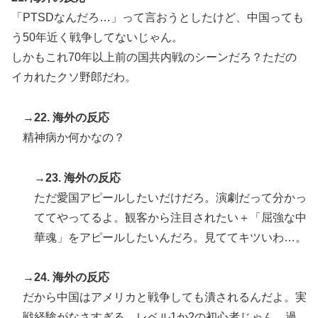
「PTSDなんだろ…」って言おうとしたけど、中国っても
う50年近く戦争してないじゃん。
しかもこれ70年以上前の国共内戦のシーンだろ？ただの
イカれたクソ野郎だわ。
→22. 海外の反応
精神病か何かなの？
→23. 海外の反応
ただ愛国アピールしたいだけだろ。演劇だって分かっ
ててやってるよ。観客から注目されたい＋「屈強な中
華魂」をアピールしたいんだろ。見ててキツいわ…。
→24. 海外の反応
だから中国はアメリカと戦争しても潰されるんだよ。実
戦経験がなさすぎる。レベル1か2の初心者じゃん。過