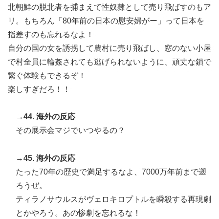
北朝鮮の脱北者を捕まえて性奴隷として売り飛ばすのもア
リ。もちろん「80年前の日本の慰安婦がー」って日本を
指差すのも忘れるなよ！
自分の国の女を誘拐して農村に売り飛ばし、窓のない小屋
で村全員に輪姦されても逃げられないように、頑丈な鎖で
繋ぐ体験もできるぞ！
楽しすぎだろ！！
→44. 海外の反応
その展示会マジでいつやるの？
→45. 海外の反応
たった70年の歴史で満足するなよ、7000万年前まで遡
ろうぜ。
ティラノサウルスがヴェロキロプトルを瞬殺する再現劇
とかやろう。あの惨劇を忘れるな！