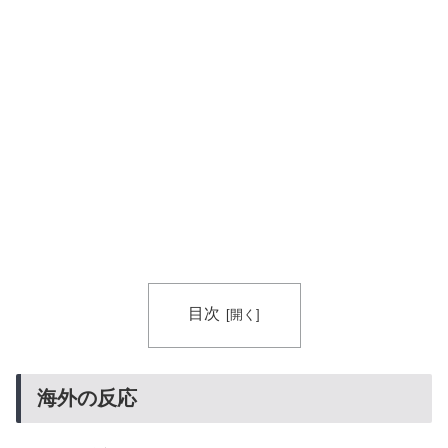
知ってる？」
韓国人「韓国サッカー協会W杯予選で外国人審判に性接
▶
待したことが発覚！」
韓国人「日本には韓国みたいなドラッグストアがないの
▶
で韓国が羨ましくて羨ましくて仕方がないんだそうで
す」
目次
海外の反応