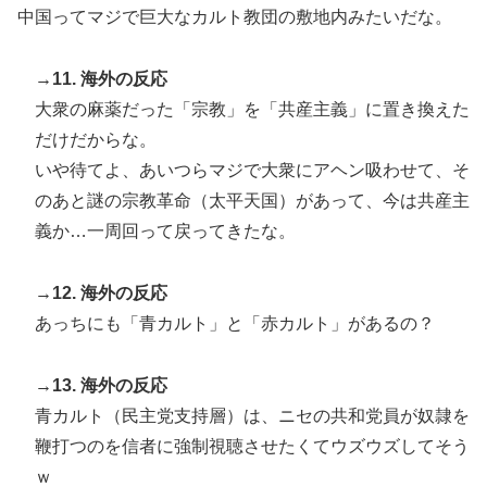
中国ってマジで巨大なカルト教団の敷地内みたいだな。
→11. 海外の反応
大衆の麻薬だった「宗教」を「共産主義」に置き換えた
だけだからな。
いや待てよ、あいつらマジで大衆にアヘン吸わせて、そ
のあと謎の宗教革命（太平天国）があって、今は共産主
義か…一周回って戻ってきたな。
→12. 海外の反応
あっちにも「青カルト」と「赤カルト」があるの？
→13. 海外の反応
青カルト（民主党支持層）は、ニセの共和党員が奴隷を
鞭打つのを信者に強制視聴させたくてウズウズしてそう
ｗ