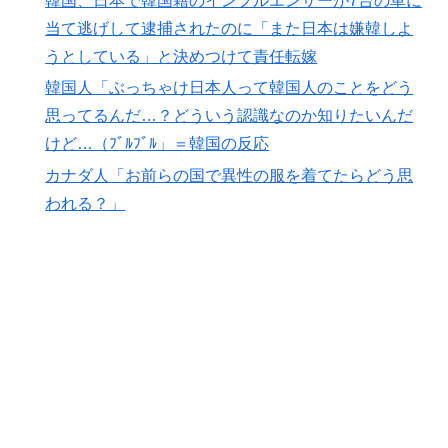
韓国、日本で韓国籍のインフルエンサーが7台の車に
当て逃げして逮捕されたのに「また日本は嫌韓しよ
海外「誰か助けて！日本で不思議な瓶に入った飲み物を
▶
うとしている」と決めつけて責任転嫁
貰ったんだけど、これってどうやって開けるんだ！？」
【海外の反応】
韓国人「ぶっちゃけ日本人って韓国人のことをどう
【悲報】中川翔子(41)「Xはもう愚痴だらけだから開き
思ってるんだ…？どういう認識なのか知りたいんだ
▶
たくない」
けど…（ﾌﾞﾙﾌﾞﾙ」＝韓国の反応
ライバルのリコに身体で賞金払わせる話やりてえ
▶
カナダ人「お前らの国で異性の服を着てたらどう思
われる？」
【海外の反応】今永昇太、好調の秘訣はスマホ画面だと
▶
イマナガ節を炸裂「NPBでは面白さが必須条件なの？」
外国人「2002年W杯は?」韓国サッカーに衝撃的不祥
▶
事！W杯予選でレフリーへの性的接待発覚！海外騒然！
【海外の反応】
韓国人「SKハイニックスが10%台の暴落！外国人投資
▶
家と機関が売り越しを仕掛けコスピが4%を超える大幅
な下落‥」
外国人「お前ら日本のアルフォートというチョコレート
▶