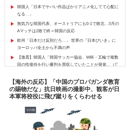
韓国人「日本でヤバい作品ばかりアニメ化してて心配に
▶
なる…」
無気力な韓国代表、オーストリアにも0-1で敗北…3月の
▶
Aマッチは2敗で終＝韓国の反応
欧州「日本だけ反則だろ…」 世界の『日本びいき』に
▶
ヨーロッパ全土から不満の声
【激震】韓国人「韓国サッカー協会、W杯・五輪で複数
▶
回の性接待を行い審判を買収していたことが発覚…（ﾌﾞ
ﾙﾌﾞﾙ」＝韓国の反応
【海外の反応】「中国のプロパガンダ教育
韓国人「日本でヤバい作品ばかりアニメ化してて心配に
▶
の賜物だな」抗日映画の撮影中、観客が日
なる…」
本軍将校役に飛び蹴りをくらわせる
海外「うちは同じ日に二人とも不機嫌になるのは禁止。
▶
結婚四十年これでやってる」経験するまで信じてもらえ
その他
ない結婚の話…？
英国人「ようこそ」冨安健洋、クリスタルパレス加入が
▶
決定的に！メディカル検査をパス！現地サポが歓迎！ア