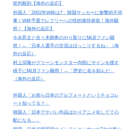
批判殺到【海外の反応】
いイメージ」「投手に専念したらサイヤングも獲れると
外国人「2002年W杯は?」韓国サッカーに衝撃的不祥
思うんだけどな」
事！W杯予選でレフリーへの性的接待発覚！海外騒
ロシア「お前らの国にある似非エッフェル塔を見せてく
▶
然！【海外の反応】
れ！」
今永昇太と佐々木朗希のやり取りにMLBファン騒
海外「全部日本の真似だったのか…」 日本の普通のテ
▶
然！←「日本人選手の交流はほっこりするね」（海
レビ番組が最新SNSの数十年先を行っていたと話題に
外の反応）
【海外の反応】冨安健洋がクリスタル・パレス加入へ
▶
村上宗隆がグリーンモンスター内部にサインを残す
「アーセナルサポの好きなクラブで良かった」
様子にMLBファン騒然！←「歴史に名を刻んだ」
韓国人「PSG、日本の鈴木彩艶に約60億円で正式オファ
▶
（海外の反応）
ー・・・」→「あいつがそれほどなのか（ﾌﾞﾙﾌﾞﾙ）」
「レギュラーとして出れるとは思わない...
外国人「お前ら日本のアルフォートというチョコレ
国際的な小咄 読者投稿 （ゼンマイ式）手間を楽しむ妄
▶
ート知ってる？」
想？
韓国人「日本でヤバい作品ばかりアニメ化してて心
外国人「2026年バロンドールは誰が受賞すべき?」エン
▶
配になる…」
バペ、今季無冠でも初受賞か!?海外ファンが考える本命
とは!?【海外の反応】