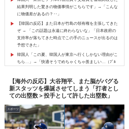
結果判明した驚きの物価事情がこちらです」→「こんな
に物価差があるの？‥」
【韓国の反応】また日本が竹島の領有権を主張してきた
▶
ぞ → 「この話題は永遠に終わらないな」「日本政府の
支持率が落ちてきた時点でこの手のニュースが出るのは
予想できた」
韓国人「この夏、韓国人が東京へ行くしかない理由がこ
▶
ちら…」→「快適そうでめちゃくちゃ羨ましい…（ﾌﾞﾙ
ﾌﾞﾙ」＝韓国の反応
外国人「日本の未来は安泰だ」16歳MF三井寺眞、衝撃
▶
【海外の反応】大谷翔平、また脳がバグる
ゴール！久保建英超え歴代2位の記録！3得点に絡む活躍
新スタッツを爆誕させてしまう「打者とし
で海外絶賛！【海外の反応】
ての出塁数＞投手として許した出塁数」
海外「日本なんて行くんじゃなかった…」 日本を知っ
▶
てしまったディズニー信者、帰国後『本家』に失望する
スポーツ
事態に
韓国人「猛暑で〇〇も疲れ果てた…〇〇の個体数が急
▶