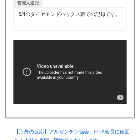
「エスカレーターの立つ位置」
管理人追記
韓国人「大韓航空の熊本地震飲料水支援に対する日本人
▶
6/4のダイヤモンドバックス戦での記録です。
の反応をご覧ください・・・」→「」
海外「剣が二回斬り合っただけで折れるのはどういうこ
▶
となんだ」満点なのに二度と起動しない理由…
泳いでいる人のすぐ横に消防飛行艇が次々着水する南仏
▶
の湖「肝心の場面で毎回カメラが逃げる」【海外の反
応】
【朗報】レインボー池田、女子アナと結婚www
▶
【海外の反応】アルゼンチン協会、FIFA会長に断固たる
▶
支持を表明「隠す気もないんだなｗ」
アメリカ人「お前らの学校ではどんな理由で退学者が出
▶
た？？」
海外「消火栓もフェイクだから消防士が右往左往する中
▶
国www」
【海外の反応】アルゼンチン協会、FIFA会長に確固
外国人「使い捨てだ」FIFA会長、辞任危機でトランプ政
▶