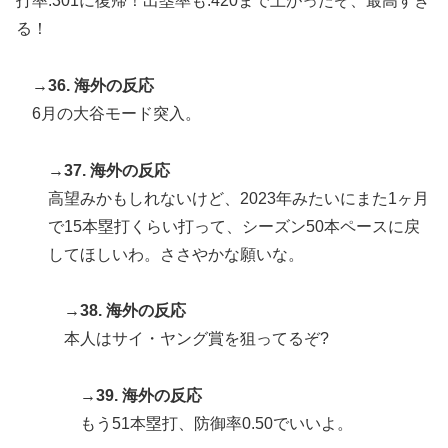
打率.301に復帰！出塁率も.420まで上がったぞ、最高すぎ
る！
→36. 海外の反応
6月の大谷モード突入。
→37. 海外の反応
高望みかもしれないけど、2023年みたいにまた1ヶ月
で15本塁打くらい打って、シーズン50本ペースに戻
してほしいわ。ささやかな願いな。
→38. 海外の反応
本人はサイ・ヤング賞を狙ってるぞ?
→39. 海外の反応
もう51本塁打、防御率0.50でいいよ。