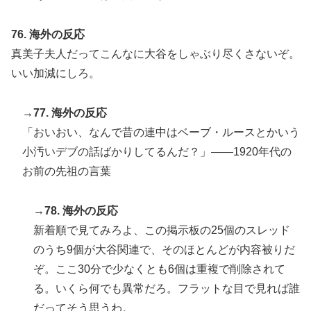
76. 海外の反応
真美子夫人だってこんなに大谷をしゃぶり尽くさないぞ。
いい加減にしろ。
→77. 海外の反応
「おいおい、なんで昔の連中はベーブ・ルースとかいう
小汚いデブの話ばかりしてるんだ？」――1920年代の
お前の先祖の言葉
→78. 海外の反応
新着順で見てみろよ、この掲示板の25個のスレッド
のうち9個が大谷関連で、そのほとんどが内容被りだ
ぞ。ここ30分で少なくとも6個は重複で削除されて
る。いくら何でも異常だろ。フラットな目で見れば誰
だってそう思うわ。