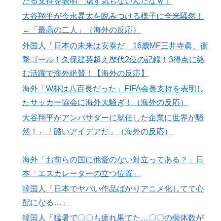
たる支持を表明「隠す気もないんだなｗ」
権に泣き付くも無視されて海外失笑！【海外の反応】
大谷翔平が今永昇太を睨みつける様子に全米騒然！
海外「あるある！」日本を旅行した外国人が患う新たな
▶
←「最高の二人」（海外の反応）
症状「日本後PTSD」に海外が大騒ぎ
外国人「日本の未来は安泰だ」16歳MF三井寺眞、衝
ワールドカップは誰のものか FIFA新会社構想が10日
▶
撃ゴール！久保建英超え歴代2位の記録！3得点に絡
足らずで撤回された理由【海外の反応・解説】
む活躍で海外絶賛！【海外の反応】
【海外の反応】日本のウェブサイトって質の低いものが
▶
海外「W杯は八百長だった」FIFA会長支持を表明し
多い気がする → 「日本のIT業界は色々と問題があるか
たサッカー協会に海外大騒ぎ！（海外の反応）
らな」「ゲームのUIは優れてるのに不思議」
大谷翔平がアンバサダーに就任した企業に世界が騒
イチローさん「僕は本を読まない。好きなアニメはドラ
▶
然！←「酷いアイデアだ」（海外の反応）
ゴンボール」【海外の反応】
日本旅行キャンセルすべきか…1万年ぶり史上最大級の
▶
海外「お前らの国に他愛のない対立ってある？」日
火山の兆し＝韓国の反応
本「エスカレーターの立つ位置」
海外「日本人はなんて気高いんだ！」 英高級紙も驚愕
▶
韓国人「日本でヤバい作品ばかりアニメ化してて心
した極限の中の日本人の姿に世界が衝撃
配になる…」
韓国人「日本のアニメ業界で100年続いている暗黙の伝
▶
韓国人「猛暑で〇〇も疲れ果てた…〇〇の個体数が