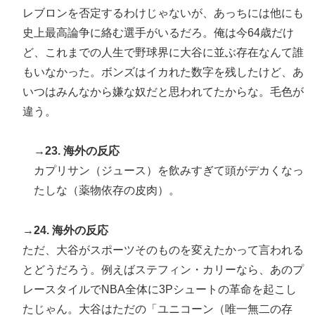
レブロンを否定するわけじゃないが、あっちには他にも
史上最高論争に絡む選手がいるだろ。俺は今64歳だけ
ど、これまでの人生で野球界に大谷に並ぶ存在なんて誰
もいなかった。ボンズはイカれた数字を残したけど、あ
いつはみんなから嫌な奴だと思われてたからな。毛色が
違う。
→23. 海外の反応
カプリサン（ジュース）を飲みすぎて頭がデカくなっ
たしな（薬物依存の皮肉）。
→24. 海外の反応
ただ、大谷がスポーツそのものを変えたかって言われる
とどうだろう。例えばステフィン・カリーなら、あのプ
レースタイルでNBA全体に3Pシュートの革命を起こし
たじゃん。大谷はただの「ユニコーン（唯一無二の存