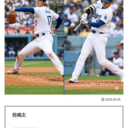
減」
移民ベトナム女達の宅飲み、レベチｗｗｗｗｗｗｗｗｗ
▶
ｗｗｗｗｗｗｗｗｗｗｗｗｗｗｗ
フランス人「欲張りすぎだ」中村敬斗、ランス残留の可
▶
能性を会長が示唆！移籍金が交渉の壁に..現地サポの本
音がこれ！【海外の反応】
韓国人「とある日本の飲食店で、韓国人店員が韓国人団
▶
体客と口論になった理由がこちら・・・」
ワイ「飯食う前にうんちしたろ！（ﾌﾞﾘｯw）」
▶
韓国人「韓国に10年間の出場権剥奪や過去ワールドカッ
▶
プ、オリンピック予選の記録削除を要求するFIFA公式制
裁を海外メディアが報道！」
2026.06.05
韓国人「韓国人が衝撃を受けた意外な日本の運転文化が
▶
こちらです‥」→「日本人はこんなに徹底している‥」
投稿主
海外「お前らの国に他愛のない対立ってある？」日本
▶