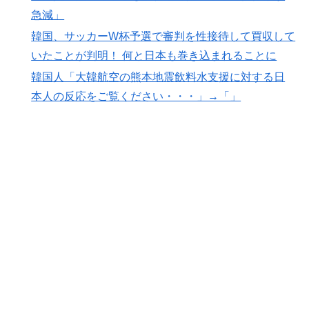
統がこちら・・・」
急減」
【海外の反応】冨安健洋がクリスタル・パレス加入へ
▶
韓国、サッカーW杯予選で審判を性接待して買収して
「アーセナルサポの好きなクラブで良かった」
いたことが判明！ 何と日本も巻き込まれることに
若いカバがワニを枕にしてしまうまさかの瞬間！！
▶
韓国人「大韓航空の熊本地震飲料水支援に対する日
韓国人「日本でヤバい作品ばかりアニメ化してて心配に
▶
本人の反応をご覧ください・・・」→「」
なる…」
欧州「日本だけ反則だろ…」 世界の『日本びいき』に
▶
ヨーロッパ全土から不満の声
韓国人「熊本地震で見る日本の土木技術の完全勝利をご
▶
覧ください」→「これはすごいわ」「こういうのを見る
と日本人は何か適当に作る感じがしない・・・」「あれ
がまさに経験値である」
韓国人「残酷だった日帝強占期前後の写真を見てみよ
▶
う」