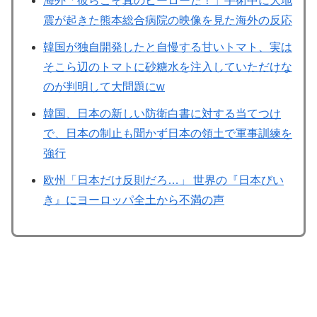
海外「彼らこそ真のヒーローだ！」手術中に大地
震が起きた熊本総合病院の映像を見た海外の反応
韓国が独自開発したと自慢する甘いトマト、実は
そこら辺のトマトに砂糖水を注入していただけな
のが判明して大問題にw
韓国、日本の新しい防衛白書に対する当てつけ
で、日本の制止も聞かず日本の領土で軍事訓練を
強行
欧州「日本だけ反則だろ…」 世界の『日本びい
き』にヨーロッパ全土から不満の声