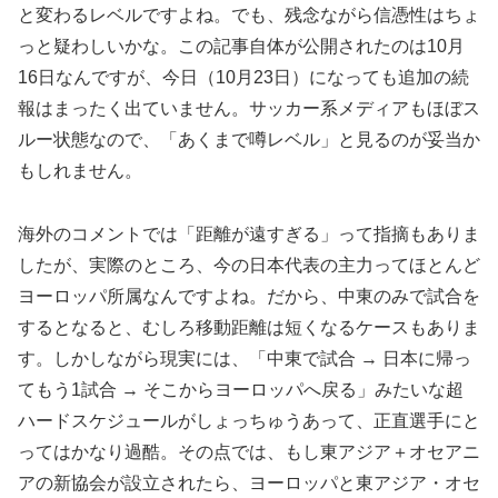
と変わるレベルですよね。でも、残念ながら信憑性はちょ
っと疑わしいかな。この記事自体が公開されたのは10月
16日なんですが、今日（10月23日）になっても追加の続
報はまったく出ていません。サッカー系メディアもほぼス
ルー状態なので、「あくまで噂レベル」と見るのが妥当か
もしれません。
海外のコメントでは「距離が遠すぎる」って指摘もありま
したが、実際のところ、今の日本代表の主力ってほとんど
ヨーロッパ所属なんですよね。だから、中東のみで試合を
するとなると、むしろ移動距離は短くなるケースもありま
す。しかしながら現実には、「中東で試合 → 日本に帰っ
てもう1試合 → そこからヨーロッパへ戻る」みたいな超
ハードスケジュールがしょっちゅうあって、正直選手にと
ってはかなり過酷。その点では、もし東アジア＋オセアニ
アの新協会が設立されたら、ヨーロッパと東アジア・オセ