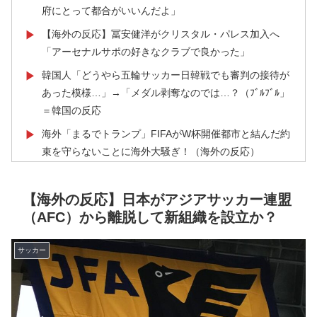
府にとって都合がいいんだよ」
【海外の反応】冨安健洋がクリスタル・パレス加入へ
▶
「アーセナルサポの好きなクラブで良かった」
韓国人「どうやら五輪サッカー日韓戦でも審判の接待が
▶
あった模様…」→「メダル剥奪なのでは…？（ﾌﾞﾙﾌﾞﾙ」
＝韓国の反応
海外「まるでトランプ」FIFAがW杯開催都市と結んだ約
▶
束を守らないことに海外大騒ぎ！（海外の反応）
移民ベトナム女達の宅飲み、レベチｗｗｗｗｗｗｗｗｗ
▶
ｗｗｗｗｗｗｗｗｗｗｗｗｗｗｗ
【海外の反応】日本がアジアサッカー連盟
（AFC）から離脱して新組織を設立か？
韓国人「世界で最も有名な日本人は誰なのか？」→「想
▶
像以上に意見が割れてしまう‥」
サッカー
外国人「米・ジャガイモ・パン・麺の4大主食、一生食
▶
えないなら何を捨てる？」
【伝説の100得点、いまだ都市伝説扱い】海外「バムの
▶
83点でようやく信じた」