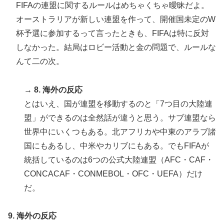
増水した川に取り残されたアライグマ、パドルボードで
▶
FIFAの連盟に関するルールはめちゃくちゃ曖昧だよ。
救助されて人の脚の下に潜り込む【海外の反応】
オーストラリアが新しい連盟を作って、開催国未定のW
杯予選に参加するって言ったときも、FIFAは特に反対
しなかった。結局はロビー活動と金の問題で、ルールな
んて二の次。
→
8. 海外の反応
とはいえ、国が連盟を移動するのと「7つ目の大陸連
盟」ができるのは全然話が違うと思う。サブ連盟なら
世界中にいくつもある。北アフリカや中東のアラブ諸
国にもあるし、中米やカリブにもある。でもFIFAが
統括しているのは6つの公式大陸連盟（AFC・CAF・
CONCACAF・CONMEBOL・OFC・UEFA）だけ
だ。
9. 海外の反応