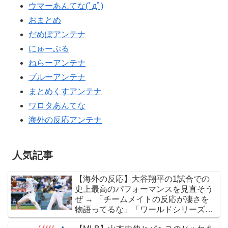
ウマーあんてな(ﾟдﾟ)
おまとめ
だめぽアンテナ
にゅーぷる
ねらーアンテナ
ブルーアンテナ
まとめくすアンテナ
ワロタあんてな
海外の反応アンテナ
人気記事
【海外の反応】大谷翔平の1試合での
史上最高のパフォーマンスを見直そう
ぜ → 「チームメイトの反応が凄さを
物語ってるな」「ワールドシリーズで
延長18回までいった試合も凄かった」