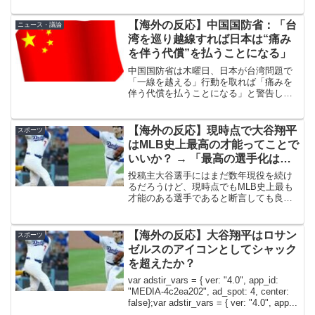
イナーぶち込むんだぞ？スポーツ界の常
識を完全にぶっ壊してるし、野球ってい
【海外の反応】中国国防省：「台
ニュース・議論
う一番チーム力が...
湾を巡り越線すれば日本は“痛み
を伴う代償”を払うことになる」
中国国防省は木曜日、日本が台湾問題で
「一線を越える」行動を取れば「痛みを
伴う代償を払うことになる」と警告し
た。これは、日本が台湾の海岸から約100
キロの島にミサイルを配備する計画を進
めていることへの回答だ。今回の発言
【海外の反応】現時点で大谷翔平
スポーツ
は、近年で最悪とも言える...
はMLB史上最高の才能ってことで
いいか？ → 「最高の選手化は議
論になるかもしれないが才能は間
投稿主大谷選手にはまだ数年現役を続け
違いなく史上最高」「ボンズも捨
るだろうけど、現時点でもMLB史上最も
才能のある選手であると断言しても良い
てがたい」
か？var adstir_vars = { ver: "4.0", app_id:
"MEDIA-4c2ea202", ad_sp...
【海外の反応】大谷翔平はロサン
スポーツ
ゼルスのアイコンとしてシャック
を超えたか？
var adstir_vars = { ver: "4.0", app_id:
"MEDIA-4c2ea202", ad_spot: 4, center:
false};var adstir_vars = { ver: "4.0", app...