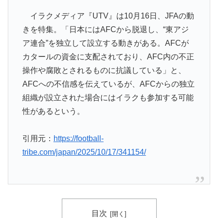
海外「中国が世界資産税を導入。財政不足を海外資産へ
▶
イラクメディア『UTV』は10月16日、JFAの動
の課税で補おうとする」
きを特集。「日本にはAFCから脱退し、“東アジ
フランス人「欲張りすぎだ」中村敬斗、ランス残留の可
▶
ア連合”を独立して設立する動きがある。AFCが
能性を会長が示唆！移籍金が交渉の壁に..現地サポの本
カタールの資金に支配されており、AFC内の不正
音がこれ！【海外の反応】
操作や腐敗とされるものに抗議している」と、
日本人「敷地内に勝手に停めた車がバチバチにブロック
▶
AFCへの不信感を伝えているが、AFCからの独立
されててウケた」→結末がめっちゃおもろいｗｗｗ【タ
組織が設立された場合にはイラクも参加する可能
イ人の反応】
性があるという。
海外「日本人がアメリカに対してとても良いことを言っ
▶
てくれているぞ！アメリカの良さを再発見できる！」
引用元：
https://football-
海外「さすが日本！」日本の医療従事者の倫理観の高さ
▶
tribe.com/japan/2025/10/17/341154/
に海外が超感動
海外「先進国で日本だけパスポート所有率が低すぎる、
▶
何故なのか」
韓国政府、謝罪をすれば賠償を放棄する案を日本側に提
▶
目次
示するも拒否される＝韓国の反応