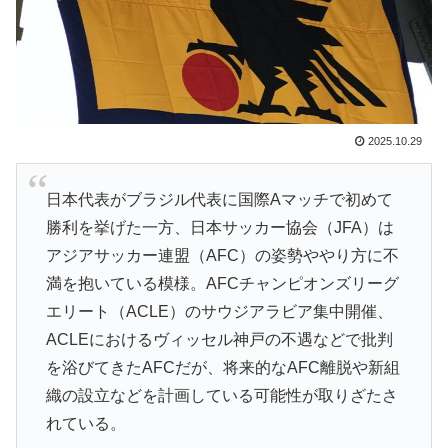
ワイ「飯食う前にうんちしたろ！（ﾌﾞﾘｯw）」
▶
【スウェーデン-モロッコ】心配する理由はこれだ
▶
け…？【ポーランドボール】
韓国人「意外に日本との関係が深い地球の裏側の国がこ
▶
2025.10.29
ちらです‥」→「国境を越えた驚くべき歴史のつなが
り‥」
日本代表がブラジル代表に国際Aマッチで初めて
海外の反応：鈴木誠也が豪快な弾丸19号HRと好守備で
▶
勝利を挙げた一方、日本サッカー協会（JFA）は
大谷ドジャース撃破に貢献「トレードされなくて良かっ
アジアサッカー連盟（AFC）の姿勢ややり方に不
た」とカブスファン絶賛
満を抱いている模様。AFCチャンピオンズリーグ
AI「物の使い方を真剣に間違えてる人間を生成してみた
▶
エリート（ACLE）のサウジアラビア集中開催、
ｗｗｗｗ」
ACLEにおけるヴィッセル神戸の不遇などで批判
【MLB】村上宗隆とルイス・アラエスの指標が完全に真
▶
を浴びてきたAFCだが、将来的なAFC離脱や新組
逆 → 「予想通りの結果」「この2人は合体してくれ」
織の設立などを計画している可能性が取りざたさ
海外「ディズニーがゴミのようだ！」日本がアニメ化し
▶
れている。
た米人気SF作品に絶賛の声が殺到中