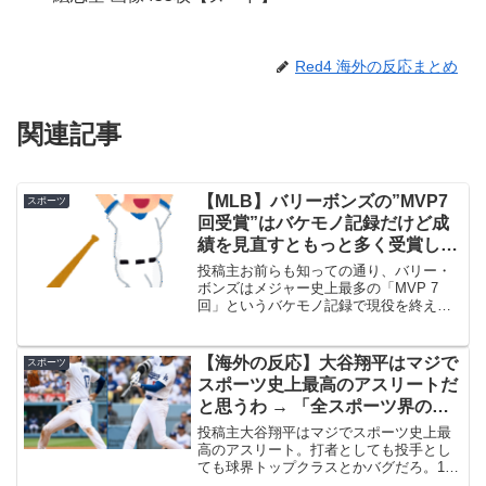
Red4 海外の反応まとめ
関連記事
【MLB】バリーボンズの”MVP7
スポーツ
回受賞”はバケモノ記録だけど成
績を見直すともっと多く受賞して
もおかしくないよな → 「薬をや
投稿主お前らも知っての通り、バリー・
ってようがやってまいが野球史上
ボンズはメジャー史上最多の「MVP 7
回」というバケモノ記録で現役を終えた
最高の選手」「薬をやってた時点
わけだけど（2位の大谷翔平ですら4回だ
で０回にすべきだろ」
からな）、一番狂ってるのは「スタッツ
をガチ分析したら、本当ならもっと多く
【海外の反応】大谷翔平はマジで
スポーツ
のMVPが彼の棚に並...
スポーツ史上最高のアスリートだ
と思うわ → 「全スポーツ界の
GOATは言い過ぎ」「野球界でも
投稿主大谷翔平はマジでスポーツ史上最
まだGOATではないんじゃない
高のアスリート。打者としても投手とし
ても球界トップクラスとかバグだろ。160
か」
キロの球を投げて、150メートルの弾丸ラ