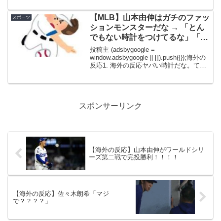
【MLB】山本由伸はガチのファッ
スポーツ
ションモンスターだな → 「とん
でもない時計をつけてるな」「大
谷翔平とは真逆だな」
投稿主 (adsbygoogle =
window.adsbygoogle || []).push({});海外の
反応1. 海外の反応ヤバい時計だな。てか4
万2000ドルかよｗ→2. 海外の反応運が良
ければ店に売ってもらえるレベルだけど
なｗ...
スポンサーリンク
【海外の反応】山本由伸がワールドシリ
ーズ第二戦で完投勝利！！！！
【海外の反応】佐々木朗希「マジ
で？？？？」