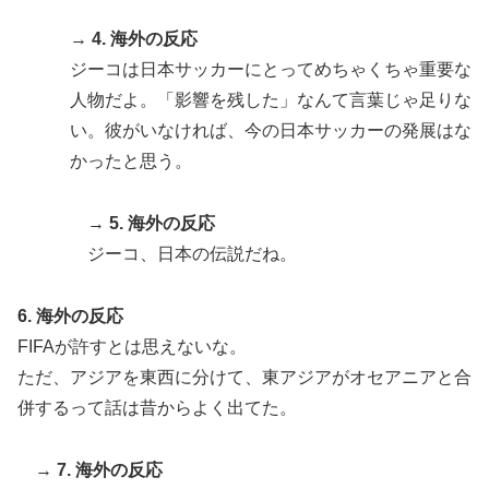
外国人「2002年W杯は?」韓国サッカーに衝撃的不祥
▶
事！W杯予選でレフリーへの不適切接待発覚！海外騒
→
4. 海外の反応
然！【海外の反応】
ジーコは日本サッカーにとってめちゃくちゃ重要な
英国人「ようこそ」冨安健洋、クリスタルパレス加入が
▶
人物だよ。「影響を残した」なんて言葉じゃ足りな
決定的に！メディカル検査をパス！現地サポが歓迎！ア
い。彼がいなければ、今の日本サッカーの発展はな
ーセナルファンも祝福！【海外の反応】
かったと思う。
【海外の反応】今永昇太、好調の秘訣はスマホ画面だと
▶
イマナガ節を炸裂「NPBでは面白さが必須条件なの？」
→
5. 海外の反応
海外「StumbleUponが恋しいんじゃない、あの頃のネッ
▶
ジーコ、日本の伝説だね。
トが面白すぎたんだ」1995〜2010年の消えたサイトの
話
6. 海外の反応
海外の反応：熊本の病院で手術中に熊本地震が発生、大
▶
FIFAが許すとは思えないな。
揺れの中でも患者を守った医師たちの対応ぶりに海外大
ただ、アジアを東西に分けて、東アジアがオセアニアと合
絶賛
併するって話は昔からよく出てた。
【高校野球】ついに田中マー君が高野連の「七回制」導
▶
入に異議申す！ドーム球場でやれ
→
7. 海外の反応