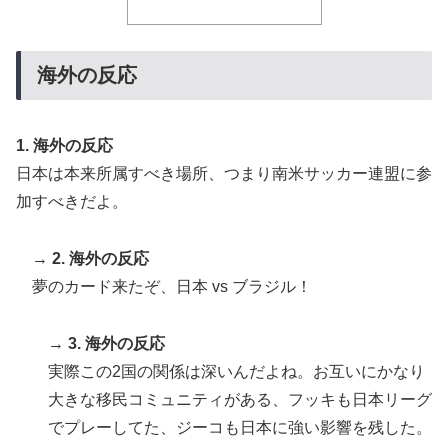
韓国人「U17日本代表、決勝で中国を破りアジア杯優勝
▶
（通算5回目・最多優勝国）」→「韓国は8強で落ちたの
海外の反応
に・・・もう越えられない壁になってしまったね」「韓
国は監督の問題が大きい」「日本はもうどんなに精神勝
利したところで超えられない壁である」
1. 海外の反応
海外「コーヒー1杯が6ドルって何なんだ、レシートを二
▶
日本は本来所属すべき場所、つまり南米サッカー連盟に参
度見した」値上げで買うのをやめたもの…
加すべきだよ。
海外「先進国で日本だけパスポート所有率が低すぎる、
▶
何故なのか」
→
2. 海外の反応
米：トランプ大統領、「敵性外国人」による「米国籍目
▶
夢のカード来たぞ、日本 vs ブラジル！
的の出産ツーリズム禁止令」に署名…寄生侵略防止へ
[海外の反応]
→
3. 海外の反応
日本人「世界のみんなは普段からタコを食べてるの？」
▶
実際この2国の関係は深いんだよね。お互いにかなり
韓国人「熊本地震発生時の病院手術中に突然の大揺れが
▶
大きな移民コミュニティがある、フッキも日本リーグ
凄まじい状況だ」
でプレーしてた、ジーコも日本に強い影響を残した。