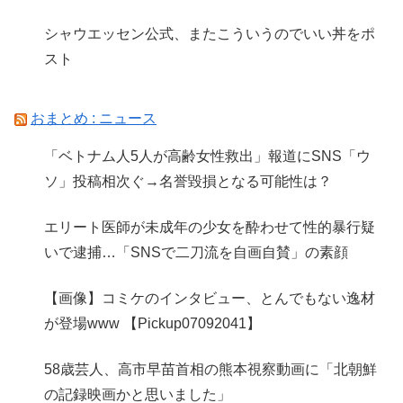
シャウエッセン公式、またこういうのでいい丼をポ
スト
おまとめ : ニュース
「ベトナム人5人が高齢女性救出」報道にSNS「ウ
ソ」投稿相次ぐ→名誉毀損となる可能性は？
エリート医師が未成年の少女を酔わせて性的暴行疑
いで逮捕…「SNSで二刀流を自画自賛」の素顔
【画像】コミケのインタビュー、とんでもない逸材
が登場www 【Pickup07092041】
58歳芸人、高市早苗首相の熊本視察動画に「北朝鮮
の記録映画かと思いました」