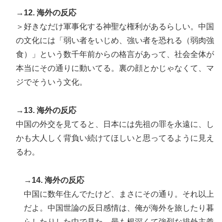
→12. 海外の反応
＞好きなだけ軍事化する神聖な権利があるらしい。中国
の文化には「弱い者をいじめ、強い者を恐れる（弱肉強
食）」という数千年前からの格言があって、社会全体が
本当にその通りに動いてる。裏の顔とかじゃなくて、マ
ジでそういう文化。
→13. 海外の反応
中国の外交を見てると、日本には先祖の罪を永遠に、し
かも大人しく背負い続けてほしいと思ってるように見え
るわ。
→14. 海外の反応
中国に数年住んでたけど、まさにその通り。それ以上
だよ。中国世論の反日感情は、俺が海外を旅したり暮
らしたりした中で見た、最も根深くて強烈な排外主義