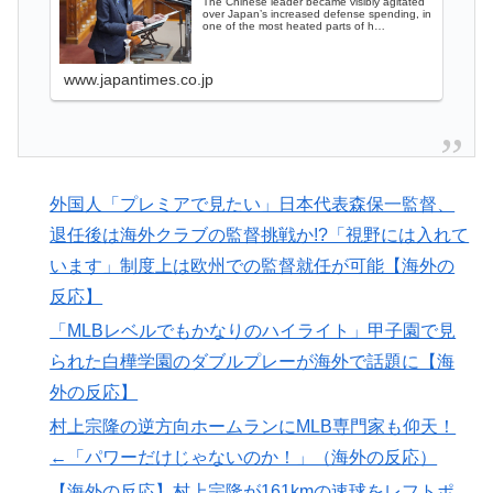
The Chinese leader became visibly agitated
over Japan’s increased defense spending, in
が神がかっている」「日本にいた時からこんなスタイル
one of the most heated parts of h…
だぞ」
www.japantimes.co.jp
私が作った餃子ラーメンを見てくれ←「見事だ」（海外
▶
の反応）
日本のお盆をダブル台風直撃か？←「タイミング悪すぎ
▶
る！」（海外の反応）
外国人「プレミアで見たい」日本代表森保一監督、
海外「日本人は何に使ってるんだ？」 世界的ブームの
▶
退任後は海外クラブの監督挑戦か!?「視野には入れて
日本の食品、買ってみたものの使い道が分からない外国
います」制度上は欧州での監督就任が可能【海外の
人が続出
反応】
海外「日本人は何に使ってるんだ？」 世界的ブームの
▶
「MLBレベルでもかなりのハイライト」甲子園で見
日本の食品、買ってみたものの使い道が分からない外国
られた白樺学園のダブルプレーが海外で話題に【海
人が続出
外の反応】
外国人「ドイツと日本、あらゆる面を比較したらどっち
▶
村上宗隆の逆方向ホームランにMLB専門家も仰天！
が上なの？」
←「パワーだけじゃないのか！」（海外の反応）
海外「不思議だね！」日本の雇用制度の正しさに気づき
▶
【海外の反応】村上宗隆が161kmの速球をレフトポ
始めた欧米に海外が大騒ぎ