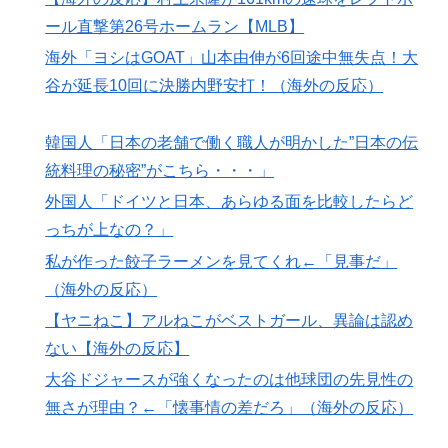
ール直撃第26号ホームラン【MLB】
海外「日本人は何に使ってるんだ？」 世界的ブームの
▶
日本の食品、買ってみたものの使い道が分からない外国
海外「ヨシはGOAT」山本由伸が6回途中無失点！大
人が続出
谷が延長10回に決勝内野安打！（海外の反応）
【海外の反応】8月9日は長崎に原爆が投下された日だな
▶
→ 「長崎の原爆投下は完全に余分だったな」「原爆よ
韓国人「日本の老舗で働く職人が明かした”日本の伝
りも焼夷弾爆撃のほうが被害が大きかったんだよな」
統料理の秘密”がこちら・・・」
海外「羨ましい！」日本ならではの夏の風物詩に海外が
▶
外国人「ドイツと日本、あらゆる面を比較したらど
びっくり仰天
っちが上なの？」
外国人「初めてトラウマになった日本のアニメといえば
▶
私が作った餃子ラーメンを見てくれ←「見事だ」
何？」
（海外の反応）
フランス人「なぜ移籍させない?」中村敬斗に複数オフ
▶
【ヤニねこ】アルねこがベストガール、異論は認め
ァー！ランスが46億円要求でまさかの残留の可能性浮
ない【海外の反応】
上！現地サポの本音がこれ！【海外の反応】
大谷ドジャースが強くなったのは他球団の先見性の
韓国人「東南アジア各国が韓国サッカー協会による日本
▶
無さが理由？←「懐事情の差だろ」（海外の反応）
人や外国人審判接待を報道！」→「信頼を揺るがす深刻
なスキャンダル‥」