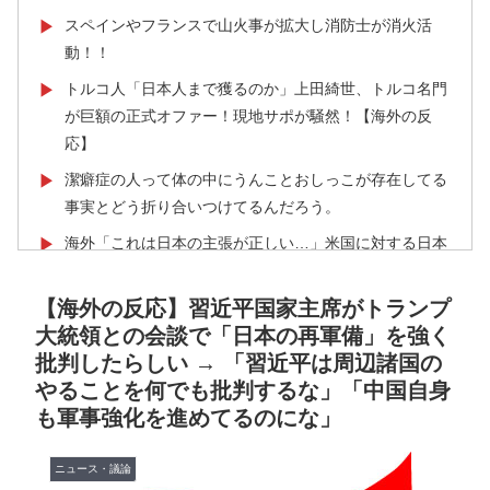
スペインやフランスで山火事が拡大し消防士が消火活
▶
動！！
トルコ人「日本人まで獲るのか」上田綺世、トルコ名門
▶
が巨額の正式オファー！現地サポが騒然！【海外の反
応】
潔癖症の人って体の中にうんことおしっこが存在してる
▶
事実とどう折り合いつけてるんだろう。
海外「これは日本の主張が正しい…」米国に対する日本
▶
政府の懸念表明に海外ネチズンが大騒ぎ！【海外の反
応】
【海外の反応】習近平国家主席がトランプ
大統領との会談で「日本の再軍備」を強く
日本からの「海外送金が最も多い国ランキング」2位は
▶
批判したらしい → 「習近平は周辺諸国の
インドネシア、1位は？【タイ人の反応】
やることを何でも批判するな」「中国自身
【海外の反応】52歳イチロー、マ軍主催のホームラン競
▶
も軍事強化を進めてるのにな」
争で柵越えを連発「現役時代の噂は本当だったんだ
な…」
ニュース・議論
韓国人「韓国人が『日本の地下鉄は複雑すぎる』と感じ
▶