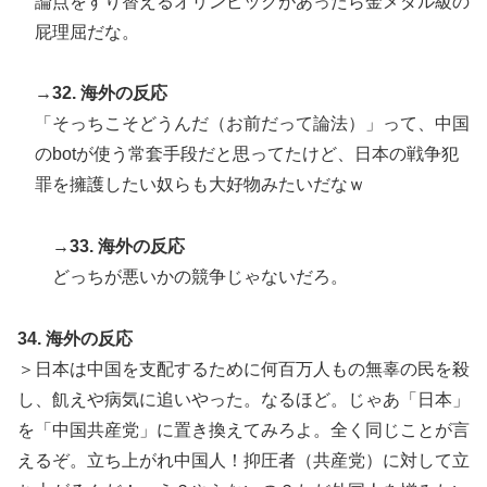
論点をすり替えるオリンピックがあったら金メダル級の
屁理屈だな。
→32. 海外の反応
「そっちこそどうんだ（お前だって論法）」って、中国
のbotが使う常套手段だと思ってたけど、日本の戦争犯
罪を擁護したい奴らも大好物みたいだなｗ
→33. 海外の反応
どっちが悪いかの競争じゃないだろ。
34. 海外の反応
＞日本は中国を支配するために何百万人もの無辜の民を殺
し、飢えや病気に追いやった。なるほど。じゃあ「日本」
を「中国共産党」に置き換えてみろよ。全く同じことが言
えるぞ。立ち上がれ中国人！抑圧者（共産党）に対して立