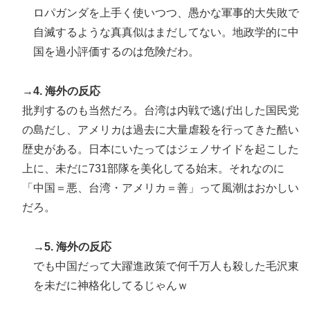
ロパガンダを上手く使いつつ、愚かな軍事的大失敗で
自滅するような真真似はまだしてない。地政学的に中
国を過小評価するのは危険だわ。
→4. 海外の反応
批判するのも当然だろ。台湾は内戦で逃げ出した国民党
の島だし、アメリカは過去に大量虐殺を行ってきた酷い
歴史がある。日本にいたってはジェノサイドを起こした
上に、未だに731部隊を美化してる始末。それなのに
「中国＝悪、台湾・アメリカ＝善」って風潮はおかしい
だろ。
→5. 海外の反応
でも中国だって大躍進政策で何千万人も殺した毛沢東
を未だに神格化してるじゃんｗ