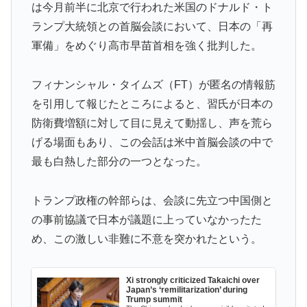
【あんこ】やる夫はパーティーを追放され復讐に生きる
▶
は今月前半に北京で行われた米国のドナルド・ト
ようです ～仕返し？ ざまぁ？ 人として幸せに生きるこ
ランプ大統領との首脳会談において、日本の「再
とで相手に復讐しますが、何か？～ その3
軍備」をめぐり高市早苗首相を強く批判した。
韓国人「手術中に震度6強の地震、その時の日本の医療
▶
スタッフたちの姿をご覧ください」→「マジで鳥肌立っ
フィナンシャル・タイムズ（FT）が匿名の情報筋
た」「こういう姿は韓国も見習わないと」「あんな状況
を引用して報じたところによると、習氏が日本の
なら日本だけではなく韓国の医療関係者も同じように行
防衛費増額に対して目に見えて動揺し、声を荒ら
動したはずだ」【熊本地震】
げる場面もあり、この会話は米中首脳会談の中で
外国人「ドイツと日本、あらゆる面を比較したらどっち
▶
最も白熱した部分の一つとなった。
が上なの？」
韓国、サッカーW杯予選で審判を性接待して買収してい
▶
トランプ政権の幹部らは、会談に先立つ中国側と
たことが判明！ 何と日本も巻き込まれることに
の事前協議で日本が議題に上っていなかったた
韓国人「日本の某ゲームが米国進出した当時、アメリカ
▶
め、この激しい非難に不意を突かれたという。
国内で巻き起こった熱狂的ブームの様子がこちら…」＝
韓国の反応
Xi strongly criticized Takaichi over
【MLB】菅野智之は指標的には運がいいだけの選手だけ
▶
Japan’s ‘remilitarization’ during
Trump summit
ど実際はどう思う？ → 「ランナーを背負った時の投球