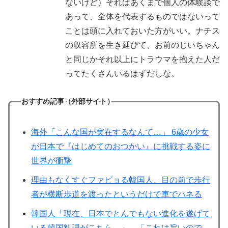
ないけど）それはあくまで個人の体験談で
あって、全体を代表するものではないって
ことは頭に入れておいた方がいい。ナチス
の収容所を生き延びて、お前のじいちゃん
と同じかそれ以上にトラウマを抱えた人だ
ってたくさんいるはずだしな。
おすすめ記事（外部サイト）
海外「こんな国が実在するなんて…」 6歳の少女
が日本で『はじめてのおつかい』に挑戦する姿に
世界が衝撃
理由もなくすぐファビョる韓国人、目の前で歩行
者が横断歩道を渡ったというだけで車でハネる
韓国人「現在、日本でとんでもない進化を遂げて
いる韓国料理がこちら…」→「これは旨いので