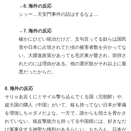
→6. 海外の反応
シッー…天安門事件の話はするなよ…
→7. 海外の反応
確かにひどい統治だけど、文句言ってる奴らは国民
党や日本に占領されてた頃の被害者数を分かってな
い。大躍進政策があっても毛沢東が愛され、崇拝さ
れたのには理由がある。他の選択肢がそれ以上に最
悪だったからだ。
8. 海外の反応
そりゃあ近くにミサイル撃ち込んでくる国（北朝鮮）や、
超大国の隣人（中国）がいて、核も持ってない日本が軍備
を増強しちゃダメだよな。一方で、誰からも領土を脅かさ
れていない、核反撃能力も持ってる中国様には、好きなだ
け軍事化する神聖な権利があるらしい。もちろん、日本が