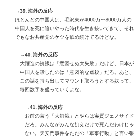
→39. 海外の反応
ほとんどの中国人は、毛沢東が4000万〜8000万人の
中国人を死に追いやった時代を生き抜いてきて、それ
でもなお共産党のケツを舐め続けてるけどな。
→40. 海外の反応
大躍進の飢餓は「意図せぬ大失敗」だけど、日本が
中国人を殺したのは「意図的な虐殺」だろ。あと、
この話を持ち出してマウント取ろうとする奴って、
毎回数字を盛っていくよな。
→41. 海外の反応
お前の言う「大飢餓」とやらは実質ジェノサイド
だろ。みんながみんな飢えだけで死んだわけじゃ
ない。天安門事件をただの「軍事行動」と言い張