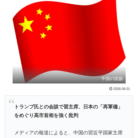
る驚きの理由がこちらです‥」→「あまりの難易度の高
さに冷や汗をかいた‥」
外国人「初めてトラウマになった日本のアニメといえば
▶
何？」
韓国人「日本の老舗で働く職人が明かした”日本の伝統
▶
料理の秘密”がこちら・・・」
外国人「プレミアで見たい」日本代表森保一監督、退任
▶
後は海外クラブの監督挑戦か!?「視野には入れていま
す」制度上は欧州での監督就任が可能【海外の反応】
中国の国旗
海外「日本の人は、アメリカの揚げ寿司についてどう思
▶
2026.06.01
ってるの？」（海外の反応）
上昇中のロケットに雷が落ちて画面が真っ白に「ロケッ
▶
トランプ氏との会談で習主席、日本の「再軍備」
ト、大丈夫なの……？」【海外の反応】
をめぐり高市首相を強く批判
【海外の反応】村上宗隆が100マイル粉砕の26号弾で逆
▶
転の口火に「三振率＆四球率が高い奇妙な二面性」
メディアの報道によると、中国の習近平国家主席