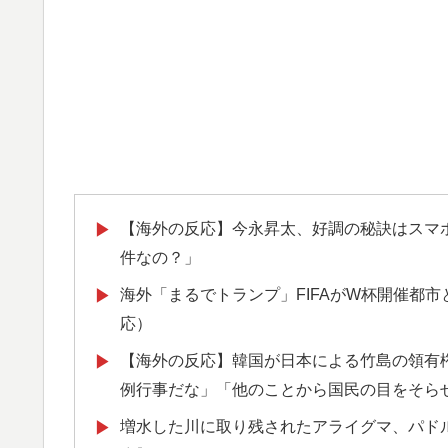
【海外の反応】今永昇太、好調の秘訣はスマ
▶
件なの？」
海外「まるでトランプ」FIFAがW杯開催都
▶
応）
【海外の反応】韓国が日本による竹島の領有権
▶
例行事だな」「他のことから国民の目をそら
増水した川に取り残されたアライグマ、パド
▶