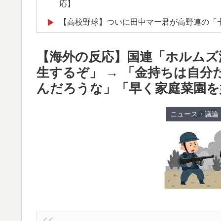
応】
【高校野球】ついに田中マー君が高野連の「
▶
韓国人「猛暑で〇〇も疲れ果てた…〇〇の個
▶
【海外の反応】国連「ホルムズ
海外「先進国で日本だけパスポート所有率が
▶
生するぞ」 → 「金持ちは自
日本人「敷地内に勝手に停めた車がバチバチ
▶
んだろうな」「早く家庭菜園を
ｗｗｗ【タイ人の反応】
外国人「2002年W杯は?」韓国サッカーに
▶
ニュース・議論
外騒然！【海外の反応】
外国人「米・ジャガイモ・パン・麺の4大主
▶
ワイ「飯食う前にうんちしたろ！（ﾌﾞﾘｯw）
▶
米：トランプ大統領、「敵性外国人」による
▶
略防止へ[海外の反応]
フランス人「欲張りすぎだ」中村敬斗、ランス
▶