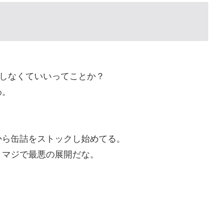
もしなくていいってことか？
わ。
から缶詰をストックし始めてる。
。マジで最悪の展開だな。