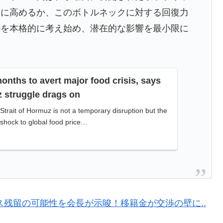
低すぎる、何故なのか」
うに高めるか、このボトルネックに対する回復力
てて心配になる…」
かを本格的に考え始め、潜在的な影響を最小限に
海外資産への課税で補おうとする」
ことを言ってくれているぞ！アメリカの良さを再発見で
onths to avert major food crisis, says
 struggle drags on
が発生、大揺れの中でも患者を守った医師たちの対応ぶ
Strait of Hormuz is not a temporary disruption but the
 shock to global food price…
日本側に提示するも拒否される＝韓国の反応
ス加入へ「アーセナルサポの好きなクラブで良かった」
あの頃のネットが面白すぎたんだ」1995〜2010年の消えた
残留の可能性を会長が示唆！移籍金が交渉の壁に..
が完全に真逆 → 「予想通りの結果」「この2人は合体し