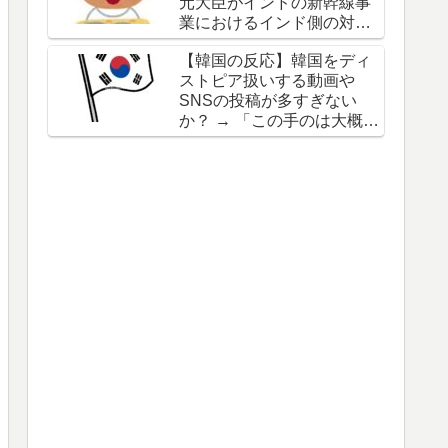
元大臣がインドの新幹線事
業におけるインド側の対応
を批判
【韓国の反応】韓国をディ
ストピア扱いする動画や
SNSの投稿が多すぎない
か？ → 「この手のは大概が
東南アジアや中国の仕業」
「日本でも似たような陰謀
論的動画をよく見るわ」