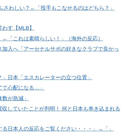
にふさわしい？←「投手もこなせるのはどちら？」
側の国がこちらです‥」→「国境を越えた驚くべき歴史
わす【MLB】
レス加入が決定的に！メディカル検査をパス！現地サポ
反応】
！←「これは素晴らしい！」（海外の反応）
と好守備で大谷ドジャース撃破に貢献「トレードされなく
ス加入へ「アーセナルサポの好きなクラブで良かっ
理観の高さに海外が超感動
？」日本「エスカレーターの立つ位置」
？」→「想像以上に意見が割れてしまう‥」
てて心配になる…」
体数が急減」
買収していたことが判明！ 何と日本も巻き込まれる
する日本人の反応をご覧ください・・・」→「」