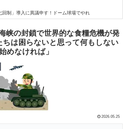
七回制」導入に異議申す！ドーム球場でやれ
体数が急減」
海峡の封鎖で世界的な食糧危機が発
低すぎる、何故なのか」
分たちは困らないと思って何もしない
にブロックされててウケた」→結末がめっちゃおもろい
始めなければ」
衝撃的不祥事！W杯予選でレフリーへの不適切接待発覚！海
食、一生食えないなら何を捨てる？」
」
「米国籍目的の出産ツーリズム禁止令」に署名…寄生侵
2026.05.25
残留の可能性を会長が示唆！移籍金が交渉の壁に..現地