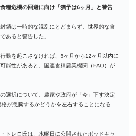
食糧危機の回避に向け「猶予は6ヶ月」と警告
アニメ化した米人気SF作品に絶賛の声が殺到中
の封鎖は一時的な混乱にとどまらず、世界的な食
？」日本「エスカレーターの立つ位置」
りであると警告した。
レシートを二度見した」値上げで買うのをやめたもの…
ｗｗｗｗｗｗｗｗｗｗｗｗｗｗｗｗｗｗｗｗ
行動を起こさなければ、6ヶ月から12ヶ月以内に
可能性があると、国連食糧農業機関（FAO）が
判の接待があった模様…」→「メダル剥奪なのでは…？
外「バムの83点でようやく信じた」
物の選択について、農家や政府が「今」下す決定
ジア杯優勝（通算5回目・最多優勝国）」→「韓国は8強
糧価格が急騰するかどうかを左右することになる
ってしまったね」「韓国は監督の問題が大きい」「日本
れない壁である」
の大揺れが凄まじい状況だ」
モ・トレロ氏は、水曜日に公開されたポッドキャ