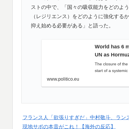
海外「先進国で日本だけパスポート所有率が
▶
ストの中で、「国々の吸収能力をどのよ
韓国人「日本でヤバい作品ばかりアニメ化し
▶
（レジリエンス）をどのように強化する
抑え始める必要がある」と語った。
海外「中国が世界資産税を導入。財政不足を
▶
海外「日本人がアメリカに対してとても良い
▶
World has 6 m
きる！」
UN as Hormuz
海外の反応：熊本の病院で手術中に熊本地震
▶
The closure of the 
りに海外大絶賛
start of a systemic
韓国政府、謝罪をすれば賠償を放棄する案を
▶
www.politico.eu
【海外の反応】冨安健洋がクリスタル・パレ
▶
海外「StumbleUponが恋しいんじゃない、
▶
サイトの話
フランス人「欲張りすぎだ」中村敬斗、ランス
【MLB】村上宗隆とルイス・アラエスの指標
▶
現地サポの本音がこれ！【海外の反応】
てくれ」