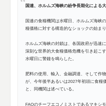
国連、ホルムズ海峡の紛争長期化による大
サポの本音がこれ！【海外の反応】
海外「ディズニーがゴミのようだ！」日本が
▶
国連の食糧機関は水曜日、ホルムズ海峡
海外「お前らの国に他愛のない対立ってある
▶
糧価格に対する構造的なショックの始ま
海外「コーヒー1杯が6ドルって何なんだ、
▶
移民ベトナム女達の宅飲み、レベチｗｗｗｗ
▶
ホルムズ海峡の封鎖は、各国政府が迅速に
深刻な世界的大食糧価格危機を引き起こす
韓国人「どうやら五輪サッカー日韓戦でも審
▶
水曜日に警鐘を鳴らした。
（ﾌﾞﾙﾌﾞﾙ」＝韓国の反応
【伝説の100得点、いまだ都市伝説扱い】海
▶
肥料の使用、輸入、金融調達、そして作
韓国人「U17日本代表、決勝で中国を破りア
▶
が、今年後半あるいは2027年初頭に食
で落ちたのに・・・もう越えられない壁にな
と、同機関は述べている。
はもうどんなに精神勝利したところで超えら
韓国人「熊本地震発生時の病院手術中に突然
▶
FAOのチーフエコノミストであるマキシ