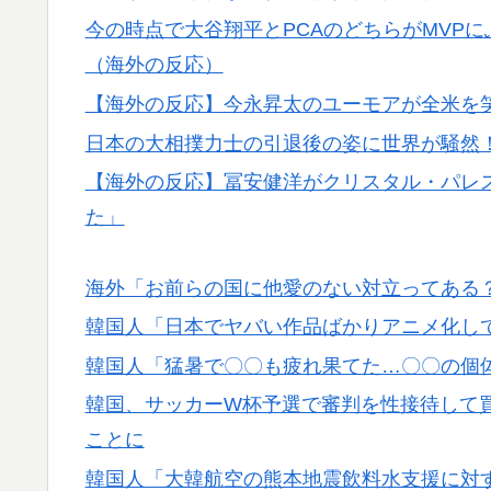
今の時点で大谷翔平とPCAのどちらがMVP
韓国人「意外に日本との関係が深い地球の裏
▶
のつながり‥」
（海外の反応）
【海外の反応】今永昇太のユーモアが全米を笑
英国人「ようこそ」冨安健洋、クリスタルパ
▶
が歓迎！アーセナルファンも祝福！【海外の
日本の大相撲力士の引退後の姿に世界が騒然
海外の反応：鈴木誠也が豪快な弾丸19号HR
▶
【海外の反応】冨安健洋がクリスタル・パレ
て良かった」とカブスファン絶賛
た」
海外「さすが日本！」日本の医療従事者の倫
▶
海外「お前らの国に他愛のない対立ってある
韓国人「世界で最も有名な日本人は誰なのか
▶
韓国人「日本でヤバい作品ばかりアニメ化し
韓国人「猛暑で〇〇も疲れ果てた…〇〇の個
韓国、サッカーW杯予選で審判を性接待して
ことに
韓国人「大韓航空の熊本地震飲料水支援に対