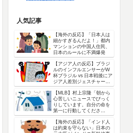
人気記事
【海外の反応】「日本人は
細かすぎるんだよ！」都内
マンションの中国人住民、
日本のルールに不満爆発
【アジア人の反応】ブラジ
ルのインフルエンサーがW
杯ブラジル vs 日本戦後にア
ジア人差別ジェスチャーし
ている写真を投稿して炎上
【MLB】村上宗隆「朝から
中
心苦しいニュースでびっく
りしています。自分の命を
第一に行動してくださ
い。」 → 「本当に胸が痛
【海外の反応】「インド人
む」「最近大きな地震が多
は約束を守らない」日本の
くないか？」