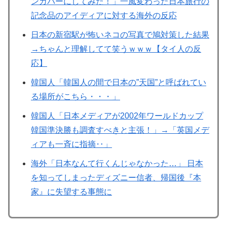
ンカバーにしてみた！」一風変わった日本旅行の
記念品のアイディアに対する海外の反応
日本の新宿駅が怖いネコの写真で鳩対策した結果
→ちゃんと理解してて笑うｗｗｗ【タイ人の反
応】
韓国人「韓国人の間で日本の”天国”と呼ばれてい
る場所がこちら・・・」
韓国人「日本メディアが2002年ワールドカップ
韓国準決勝も調査すべきと主張！」→「英国メデ
ィアも一斉に指摘‥」
海外「日本なんて行くんじゃなかった…」 日本
を知ってしまったディズニー信者、帰国後『本
家』に失望する事態に