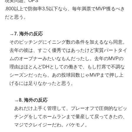
現実問題、OPS
.800以上で防御率3.5以下なら、毎年満票でMVP獲るべき
だと思う。
→7. 海外の反応
そのピッチングにイニング数の条件を加えるなら同意。
去年の彼は、すごく優秀ではあったけど実質パートタイ
ムのオープナーみたいなもんだったし。去年のMVPの
理由はほとんどDHとしての働きで、もし打席で不調な
シーズンだったら、あの投球回数じゃMVPまで押し上
げるには足りなかったと思う。
→8. 海外の反応
あれだけ上手く管理して、プレーオフで圧倒的なピッ
チングをしてホームランまで量産して戻ってきたの、
マジでクレイジーだわ。バケモノ。