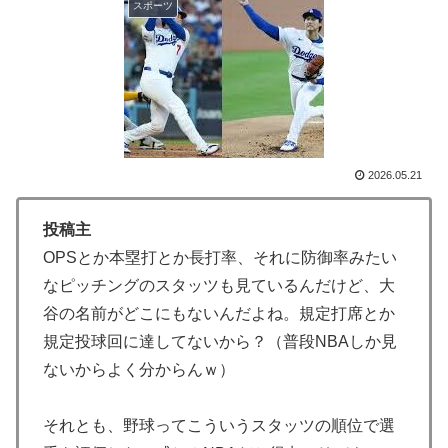
スポーツ
大問題にw
海外「全部日本の真似だったのか…」 日本の普通のテ
▶
レビ番組が最新SNSの数十年先を行っていたと話題に
韓国人「我が国がクウェート戦で行った審判買収が本当
▶
に深刻である理由がこちら…」→「これはダメなやつ…
（ﾌﾞﾙﾌﾞﾙ」＝韓国の反応
2026.05.21
【衝撃】韓国人「エボシ御前の声の人、若い頃がこれか
▶
よ」
投稿主
韓国人「日本メディアが2002年ワールドカップ韓国準
▶
OPSとか本塁打とか長打率、それに防御率みたい
決勝も調査すべきと主張！」→「英国メディアも一斉に
なピッチングのスタッツも見ているんだけど、大
指摘‥」
谷の名前がどこにもないんだよね。規定打席とか
日本旅行キャンセルすべきか…1万年ぶり史上最大級の
▶
規定投球回に達してないから？（普段NBAしか見
火山の兆し＝韓国の反応
ないからよく分からんｗ）
韓国人「フランスの有力紙も大韓サッカー協会前代未聞
▶
の不祥事を詳細に報道！」→「国際的スキャンダルに発
それとも、野球ってこういうスタッツの順位で選
展してしまう‥」