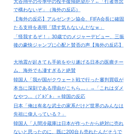
大谷翔平の今季中の投手復帰絶望か？←「打者専念
転向させないのはなんで？ → 「100mとマラソンの違
で構わないぞ」（海外の反応）
い」「先発は2－3種類の一級品の変化球が必要だから
【海外の反応】アルゼンチン協会、FIFA会長に確固
な」
たる支持を表明「隠す気もないんだなｗ」
フランス人「欲張りすぎだ」中村敬斗、ランス残留の可
▶
「怪我するぞ！」30歳でのメジャーデビュー、三振
能性を会長が示唆！移籍金が交渉の壁に..現地サポの本
後の豪快ジャンプに心配と賛否の声【海外の反応】
音がこれ！【海外の反応】
アメリカ「お前らの国でしか愛されてないものってあ
▶
大地震が起きても手術をやり遂げる日本の医療チー
る？」日本「納豆」
ム、海外でも凄すぎると絶賛
韓国人「日本メディアが大型台風13号が急カーブで韓国
▶
韓国人「我が国がクウェート戦で行った審判買収が
方面に向かって来ると予報！」→「予想外の進路‥」
本当に深刻である理由がこちら…」→「これはダメ
大地震が起きても手術をやり遂げる日本の医療チーム、
▶
なやつ…（ﾌﾞﾙﾌﾞﾙ」＝韓国の反応
海外でも凄すぎると絶賛
日本「俺は有名な武士の家系だけど世界のみんなは
【伝説の100得点、いまだ都市伝説扱い】海外「バムの
▶
先祖に偉人っている？」
83点でようやく信じた」
韓国人「人間冷蔵庫は日本が作ったから絶対に売れ
海外「海外発祥なのに、今では日本で定着してるものっ
▶
ないと思ったのに、既に200台も売れたんだそうで
て何？その逆も教えて！」（海外の反応）