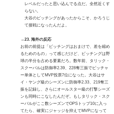
レベルだったと思い込んでる点だ。全然近くす
らない。
大谷のピッチングがあったからこそ、かろうじ
て接戦になったんだよ。
→23. 海外の反応
お前の前提は「ピッチングはおまけで、差を縮め
るためのもの」って感じだけど、ピッチングは野
球の半分を占める要素だろ。数年前、タリック・
スクーバルは防御率2.39、228奪三振でピッチャ
ー単体としてMVP投票7位になった。大谷はサ
イ・ヤング級のシーズンに防御率2.33、219奪三
振を記録し、さらにオールスター級の打撃シーズ
ンも同時にこなしたんだぞ。もしタリック・スク
ーバルがここ数シーズンでOPSトップ10に入っ
てたら、確実にジャッジを抑えてMVPになって