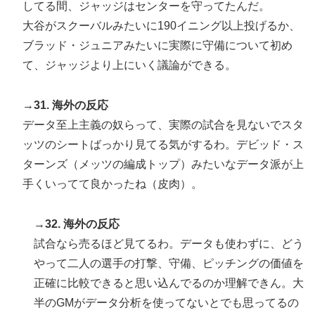
してる間、ジャッジはセンターを守ってたんだ。
大谷がスクーバルみたいに190イニング以上投げるか、
ブラッド・ジュニアみたいに実際に守備について初め
て、ジャッジより上にいく議論ができる。
→31. 海外の反応
データ至上主義の奴らって、実際の試合を見ないでスタ
ッツのシートばっかり見てる気がするわ。デビッド・ス
ターンズ（メッツの編成トップ）みたいなデータ派が上
手くいってて良かったね（皮肉）。
→32. 海外の反応
試合なら売るほど見てるわ。データも使わずに、どう
やって二人の選手の打撃、守備、ピッチングの価値を
正確に比較できると思い込んでるのか理解できん。大
半のGMがデータ分析を使ってないとでも思ってるの