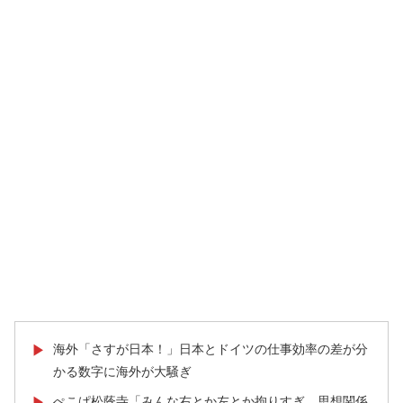
海外「さすが日本！」日本とドイツの仕事効率の差が分
▶
かる数字に海外が大騒ぎ
ぺこぱ松蔭寺「みんな右とか左とか拘りすぎ。思想関係
▶