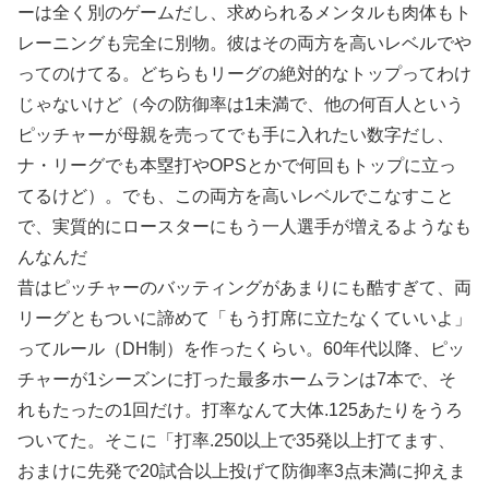
ーは全く別のゲームだし、求められるメンタルも肉体もト
レーニングも完全に別物。彼はその両方を高いレベルでや
ってのけてる。どちらもリーグの絶対的なトップってわけ
じゃないけど（今の防御率は1未満で、他の何百人という
ピッチャーが母親を売ってでも手に入れたい数字だし、
ナ・リーグでも本塁打やOPSとかで何回もトップに立っ
てるけど）。でも、この両方を高いレベルでこなすこと
で、実質的にロースターにもう一人選手が増えるようなも
んなんだ
昔はピッチャーのバッティングがあまりにも酷すぎて、両
リーグともついに諦めて「もう打席に立たなくていいよ」
ってルール（DH制）を作ったくらい。60年代以降、ピッ
チャーが1シーズンに打った最多ホームランは7本で、そ
れもたったの1回だけ。打率なんて大体.125あたりをうろ
ついてた。そこに「打率.250以上で35発以上打てます、
おまけに先発で20試合以上投げて防御率3点未満に抑えま