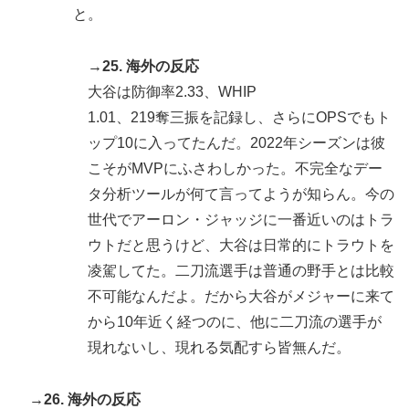
と。
→25. 海外の反応
大谷は防御率2.33、WHIP
1.01、219奪三振を記録し、さらにOPSでもト
ップ10に入ってたんだ。2022年シーズンは彼
こそがMVPにふさわしかった。不完全なデー
タ分析ツールが何て言ってようが知らん。今の
世代でアーロン・ジャッジに一番近いのはトラ
ウトだと思うけど、大谷は日常的にトラウトを
凌駕してた。二刀流選手は普通の野手とは比較
不可能なんだよ。だから大谷がメジャーに来て
から10年近く経つのに、他に二刀流の選手が
現れないし、現れる気配すら皆無んだ。
→26. 海外の反応