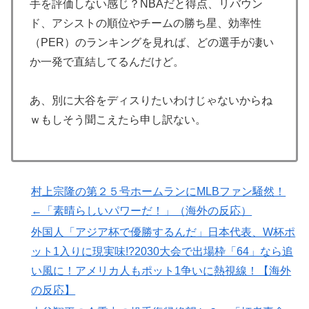
手を評価しない感じ？NBAだと得点、リバウン
新聞さん、壮大な縦読みを仕込んでしまうwww
▶
ド、アシストの順位やチームの勝ち星、効率性
（PER）のランキングを見れば、どの選手が凄い
大地震が起きても手術をやり遂げる日本の医療チーム、
▶
か一発で直結してるんだけど。
海外でも凄すぎると絶賛
海外「素晴らしい！」日本が買収したUSスチール驚異
▶
あ、別に大谷をディスりたいわけじゃないからね
の大復活に米国人が大喜び
ｗもしそう聞こえたら申し訳ない。
外国人「アジア杯で優勝するんだ」日本代表、W杯ポッ
▶
ト1入りに現実味!?2030大会で出場枠「64」なら追い風
に！アメリカ人もポット1争いに熱視線！【海外の反
応】
村上宗隆の第２５号ホームランにMLBファン騒然！
大地震が起きても手術をやり遂げる日本の医療チーム、
▶
←「素晴らしいパワーだ！」（海外の反応）
海外でも凄すぎると絶賛
外国人「アジア杯で優勝するんだ」日本代表、W杯ポ
イチローさん「僕は本を読まない。好きなアニメはドラ
▶
ット1入りに現実味!?2030大会で出場枠「64」なら追
ゴンボール」【海外の反応】
い風に！アメリカ人もポット1争いに熱視線！【海外
【衝撃】韓国人「日本の名門女子校、漫画のままかよ」
▶
の反応】
【MLB】化け物みたいな球を投げるクローザーを先発に
▶