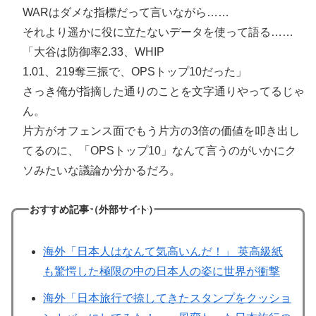
WARはダメな指標だって言いながら……
それより遥かに役に立たないデータを使って語る……
「大谷は防御率2.33、WHIP
1.01、219奪三振で、OPSトップ10だった」
さっき俺が指摘した通りのことを文字通りやってるじゃ
ん。
片方がオフェンス面でもう片方の3倍の価値を叩き出し
てるのに、「OPSトップ10」なんて言うのがいかにク
ソみたいな議論か分かるだろ。
おすすめ記事（外部サイト）
海外「日本人はなんて気高いんだ！」 英高級紙
も驚愕した極限の中の日本人の姿に世界が衝撃
海外「日本旅行で捺してきたスタンプをクッショ