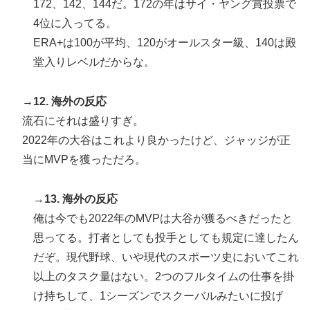
172、142、144だ。172の年はサイ・ヤング賞投票で
4位に入ってる。
ERA+は100が平均、120がオールスター級、140は殿
堂入りレベルだからな。
→12. 海外の反応
流石にそれは盛りすぎ。
2022年の大谷はこれより良かったけど、ジャッジが正
当にMVPを獲っただろ。
→13. 海外の反応
俺は今でも2022年のMVPは大谷が獲るべきだったと
思ってる。打者としても投手としても規定に達したん
だぞ。現代野球、いや現代のスポーツ史においてこれ
以上のタスク量はない。2つのフルタイムの仕事を掛
け持ちして、1シーズンでスクーバルみたいに投げ