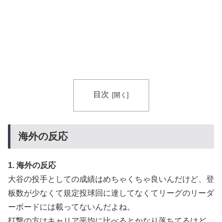
韓国人「過去のW杯で韓国代表がドーピング検査をすり
▶
抜けるように注射していたものがこちら…」→「恥ずか
しい…（ﾌﾞﾙﾌﾞﾙ」＝韓国の反応
目次
海外の反応
1. 海外の反応
大谷の投手としての成績はめちゃくちゃ良いんだけど、登
板数が少なくて規定投球回に達してなくてリーグのリーダ
ーボードには載ってないんだよね。
打撃の方はキャリア平均に比べるとかなり落ちてるけど、