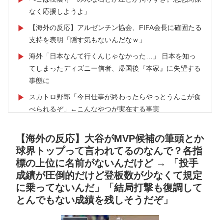
なく応援しようよ」
【海外の反応】アルゼンチン協会、FIFA会長に確固たる
▶
支持を表明「隠す気もないんだなｗ」
海外「日本なんて行くんじゃなかった…」 日本を知っ
▶
てしまったディズニー信者、帰国後『本家』に失望する
事態に
スカトロ野郎「今日仕事が終わったらやっとうんこが食
▶
べられるぞ」←こんなやつが実在する事実
韓国人「熊本地震で見る日本の土木技術の完全勝利をご
▶
【海外の反応】大谷がMVP候補の筆頭とか
覧ください」→「これはすごいわ」「こういうのを見る
球界トップって言われてるのなんで？各指
と日本人は何か適当に作る感じがしない・・・」「あれ
標の上位に名前がないんだけど → 「投手
がまさに経験値である」
成績が圧倒的だけど登板数が少なくて規定
日本「俺は有名な武士の家系だけど世界のみんなは先祖
▶
に乗ってないんだ」「結局打撃も復調して
に偉人っている？」
とんでもない成績を残しそうだぞ」
韓国が独自開発したと自慢する甘いトマト、実はそこら
▶
辺のトマトに砂糖水を注入していただけなのが判明して