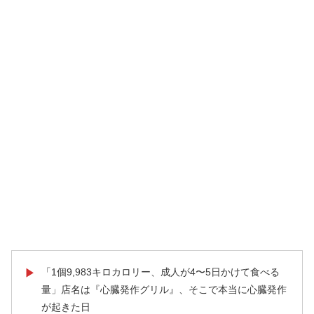
「1個9,983キロカロリー、成人が4〜5日かけて食べる
▶
量」店名は『心臓発作グリル』、そこで本当に心臓発作
が起きた日