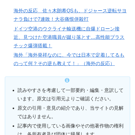
海外の反応 佐々木朗希QSも、ドジャース逆転サヨ
ナラ負けで7連敗！大谷痛恨併殺打
ドイツ空港のウクライナ輸送機に自爆ドローン接
近、見つけた空港職員が蹴り落とす…高性能プラス
チック爆弾搭載！
海外「海外発祥なのに、今では日本で定着してるも
のって何？その逆も教えて！」（海外の反応）
読みやすさを考慮して一部要約・編集・意訳して
います。原文は引用元よりご確認ください。
原文の引用・意見の紹介であり、当サイトの見解
ではありません。
記事内で使用している画像やその他著作物の権利
は、各所有者及び団体に帰属します。