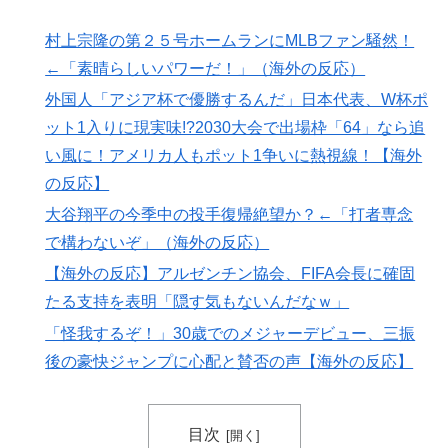
べられるぞ」←こんなやつが実在する事実
村上宗隆の第２５号ホームランにMLBファン騒然！
3.1節がある月なのに…3月のカレンダーに日本の富士
▶
←「素晴らしいパワーだ！」（海外の反応）
山・大阪城・桜が描かれ物議＝韓国の反応
外国人「アジア杯で優勝するんだ」日本代表、W杯ポ
韓国人「過去のW杯で韓国代表がドーピング検査をすり
▶
ット1入りに現実味!?2030大会で出場枠「64」なら追
抜けるように注射していたものがこちら…」→「恥ずか
い風に！アメリカ人もポット1争いに熱視線！【海外
しい…（ﾌﾞﾙﾌﾞﾙ」＝韓国の反応
の反応】
軽飛行機が屋根すれすれを抜けて飛行場へ、車輪を出さ
▶
大谷翔平の今季中の投手復帰絶望か？←「打者専念
ないまま胴体着陸「これよりひどい着陸なら山ほど見て
で構わないぞ」（海外の反応）
きた」【海外の反応】
【海外の反応】アルゼンチン協会、FIFA会長に確固
韓国人「我が国がクウェート戦で行った審判買収が本当
▶
たる支持を表明「隠す気もないんだなｗ」
に深刻である理由がこちら…」→「これはダメなやつ…
（ﾌﾞﾙﾌﾞﾙ」＝韓国の反応
「怪我するぞ！」30歳でのメジャーデビュー、三振
【伝説の100得点、いまだ都市伝説扱い】海外「バムの
後の豪快ジャンプに心配と賛否の声【海外の反応】
▶
83点でようやく信じた」
海外「素晴らしい！」日本が買収したUSスチール驚異
▶
目次
の大復活に米国人が大喜び