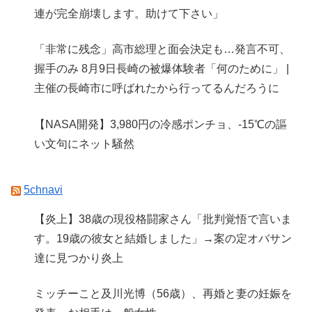
連が完全崩壊します。助けて下さい」
「非常に残念」高市総理と面会決定も…発言不可、
握手のみ 8月9日長崎の被爆体験者「何のために」 |
主催の長崎市に呼ばれたから行ってるんだろうに
【NASA開発】3,980円の冷感ポンチョ、-15℃の謳
い文句にネット騒然
5chnavi
【炎上】38歳の現役格闘家さん「批判覚悟で言いま
す。19歳の彼女と結婚しました」→案の定オバサン
達に見つかり炎上
ミッチーこと及川光博（56歳）、再婚と妻の妊娠を