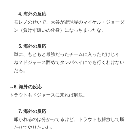
応】
→4. 海外の反応
イチローさん「僕は本を読まない。好きなアニメはドラ
▶
モレノのせいで、大谷が野球界のマイケル・ジョーダ
ゴンボール」【海外の反応】
ン（負けず嫌いの化身）になっちまったな。
ぺこぱ松蔭寺「みんな右とか左とか拘りすぎ。思想関係
▶
なく応援しようよ」
→5. 海外の反応
韓国人「日本メディアが2002年ワールドカップ韓国準
▶
単に、もともと最強だったチームに入っただけじゃ
決勝も調査すべきと主張！」→「英国メディアも一斉に
ね？ドジャース辞めてタンパベイにでも行くわけない
指摘‥」
だろ。
【衝撃】韓国人「エボシ御前の声の人、若い頃がこれか
▶
よ」
→6. 海外の反応
海外「日本人はなんて気高いんだ！」 英高級紙も驚愕
▶
トラウトもドジャースに来れば解決。
した極限の中の日本人の姿に世界が衝撃
日本「俺は有名な武士の家系だけど世界のみんなは先祖
▶
→7. 海外の反応
に偉人っている？」
叩かれるのは分かってるけど、トラウトも解放して勝
【MLB】化け物みたいな球を投げるクローザーを先発に
▶
たせてやりたいわ。