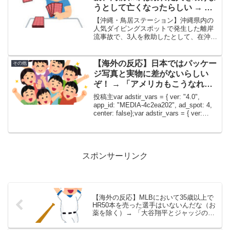
うとして亡くなったらしい → 海
外「なんて偉大なんだ」
【沖縄・鳥居ステーション】沖縄県内の
人気ダイビングスポットで発生した離岸
流事故で、3人を救助したとして、在沖米
陸軍の将校が表彰対象となっていたこと
が分かった。この事故では、日本の著名
な漫画家が命を落としている。米陸軍に
【海外の反応】日本ではパッケー
その他
よると、鳥居ステーショ...
ジ写真と実物に差がないらしい
ぞ！ → 「アメリカもこうなれば
いいのに」「マジでこれは全世界
投稿主var adstir_vars = { ver: "4.0",
が日本を見習うべき」
app_id: "MEDIA-4c2ea202", ad_spot: 4,
center: false};var adstir_vars = { ver:
"4.0", ...
スポンサーリンク
【海外の反応】MLBにおいて35歳以上で
HR50本を売った選手はいないんだな（お
薬を除く）→ 「大谷翔平とジャッジのせ
いでマヒしているけど50本の壁は相当高
い」