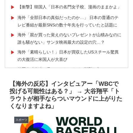
【衝撃】韓国人「日本の名門女子校、漫画のままかよ」
▶
海外「全部日本の真似だったのか…」 日本の普通のテ
▶
レビ番組が最新SNSの数十年先を行っていたと話題に
海外「親が買った覚えのないプレゼントが山積みなのに
▶
誰も騒がない」サンタ映画最大の設定の穴…？
海外「素晴らしい！」日本が買収したUSスチール驚異
▶
の大復活に米国人が大喜び
外国人「俺達が見かけたヤバすぎる髪型を集めてみたｗ
▶
ｗｗｗ」
【海外の反応】インタビュアー「WBCで
フランス人「欲張りすぎだ」中村敬斗、ランス残留の可
▶
投げる可能性はある？」 → 大谷翔平「ト
能性を会長が示唆！移籍金が交渉の壁に..現地サポの本
ラウトが相手ならついマウンドに上がりた
音がこれ！【海外の反応】
くなりますよね」
【海外の反応】アルゼンチン協会、FIFA会長に確固たる
▶
支持を表明「隠す気もないんだなｗ」
スポーツ
大地震が起きても手術をやり遂げる日本の医療チーム、
▶