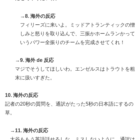
転向させないのはなんで？ → 「100mとマラソンの違
い」「先発は2－3種類の一級品の変化球が必要だから
→8. 海外の反応
な」
フィリーズに来いよ。ミッドアトランティックの憎
しみと怒りを取り込んで、三振かホームランかって
いうパワー全振りのチームを完成させてくれ！
→9. 海外 de 反応
マジでそうしてほしいわ。エンゼルスはトラウトを粗
末に扱いすぎた。
10. 海外の反応
記者の20秒の質問を、通訳がたった5秒の日本語にするの
草。
→11. 海外の反応
大谷ももう英語話せるしな。ミスしないように、通訳は