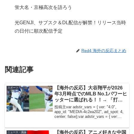
蛍大名・京極高次を語ろう
光GENJI、サブスク＆DL配信が解禁！リリース当時
の日付に順次配信予定
Red4 海外の反応まとめ
関連記事
【海外の反応】大谷翔平が2026
スポーツ
年3月時点でのMLB No.1パワーヒ
ッターに選ばれる！！→ 「打者
としてはジャッジが上だろ」「カ
投稿主var adstir_vars = { ver: "4.0",
ル・ローリーは今年はどうなるか
app_id: "MEDIA-4c2ea202", ad_spot: 4,
center: false};var adstir_vars = { ver:
な」
"4.0", ...
【海外の反応】アニメ好きな中国
ニュース・議論