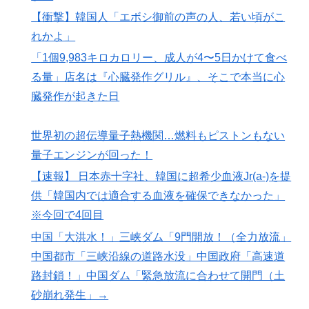
【衝撃】韓国人「エボシ御前の声の人、若い頃がこ
れかよ」
「1個9,983キロカロリー、成人が4〜5日かけて食べ
る量」店名は『心臓発作グリル』、そこで本当に心
臓発作が起きた日
世界初の超伝導量子熱機関…燃料もピストンもない
量子エンジンが回った！
【速報】 日本赤十字社、韓国に超希少血液Jr(a-)を提
供「韓国内では適合する血液を確保できなかった」
※今回で4回目
中国「大洪水！」三峡ダム「9門開放！（全力放流」
中国都市「三峡沿線の道路水没」中国政府「高速道
路封鎖！」中国ダム「緊急放流に合わせて開門（土
砂崩れ発生」→