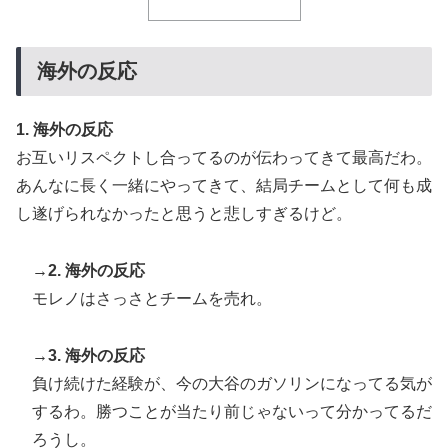
海外「日本なんて行くんじゃなかった…」 日本を知っ
▶
てしまったディズニー信者、帰国後『本家』に失望する
海外の反応
事態に
韓国人「日本メディアが大型台風13号が急カーブで韓国
▶
1. 海外の反応
方面に向かって来ると予報！」→「予想外の進路‥」
お互いリスペクトし合ってるのが伝わってきて最高だわ。
韓国人「熊本地震で見る日本の土木技術の完全勝利をご
▶
あんなに長く一緒にやってきて、結局チームとして何も成
覧ください」→「これはすごいわ」「こういうのを見る
し遂げられなかったと思うと悲しすぎるけど。
と日本人は何か適当に作る感じがしない・・・」「あれ
がまさに経験値である」
→2. 海外の反応
海外「海外発祥なのに、今では日本で定着してるものっ
▶
モレノはさっさとチームを売れ。
て何？その逆も教えて！」（海外の反応）
大地震が起きても手術をやり遂げる日本の医療チーム、
▶
→3. 海外の反応
海外でも凄すぎると絶賛
負け続けた経験が、今の大谷のガソリンになってる気が
外国人「アジア杯で優勝するんだ」日本代表、W杯ポッ
▶
するわ。勝つことが当たり前じゃないって分かってるだ
ト1入りに現実味!?2030大会で出場枠「64」なら追い風
ろうし。
に！アメリカ人もポット1争いに熱視線！【海外の反