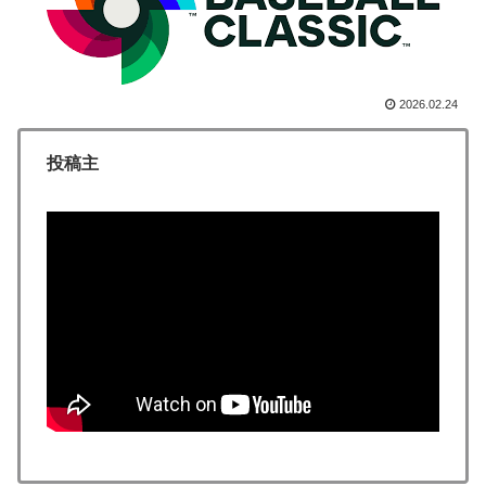
海外でも凄すぎると絶賛
新聞さん、壮大な縦読みを仕込んでしまうwww
▶
外国人「日本の未来は安泰だ」16歳MF三井寺眞、衝撃
▶
2026.02.24
ゴール！久保建英超え歴代2位の記録！3得点に絡む活躍
で海外絶賛！【海外の反応】
投稿主
韓国が独自開発したと自慢する甘いトマト、実はそこら
▶
辺のトマトに砂糖水を注入していただけなのが判明して
大問題にw
韓国人「フランスの有力紙も大韓サッカー協会前代未聞
▶
の不祥事を詳細に報道！」→「国際的スキャンダルに発
展してしまう‥」
海外「日本はさすが過ぎるｗ」 日本は野生動物の喧嘩
▶
さえ可愛くなってしまうと世界が騒然
【海外の反応】アルゼンチン協会、FIFA会長に断固たる
▶
支持を表明「隠す気もないんだなｗ」
スカトロ野郎「今日仕事が終わったらやっとうんこが食
▶