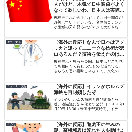
人だけど、本気で日中関係がよく
なって欲しいわ。日本人は実際の
ところどう思ってるんだ？
投稿主これから少しずつでも日中関係が
改善していくといいな。名探偵コナンと
か鬼滅の刃を見るのがマジで大好きなん
だよね。前はこういうシリーズものの映
画も中国で上映されてたんだけど、今は
日本映画の輸入がストップしちゃって
【海外の反応】なんで日本はアメ
歴史・文化
さ。政治的な対立とか過去の...
リカと違ってユニークな技術が沢
山あるんだ？技術を伝えたのはア
メリカなのに
投稿主ふと思った疑問。日本はどこを見
ても面白くて変わったもので溢れてる。
もちろん悪い意味じゃなくて、文化の違
いってやつ。自分は日系アメリカ人だか
らこういうのが大好きだし、アメリカで
も見られたらいいのにって思う。日本の
【海外の反応】イランがホルムズ
ニュース・議論
テレビ番組からロボットの...
海峡を再封鎖したぞ
イランがホルムズ海峡を再び閉鎖と報
道、核協議に影を落とす公開日：2026年6
月20日 13:06（米国東部夏時間）イラン
は土曜日、ホルムズ海峡を再び閉鎖した
と宣言し、重要な海上輸送ルートから離
れるよう船舶に警告した。しかし、米国
【海外の反応】遊戯王の生みの
その他
はこの主張を...
親、高橋和希は溺れた人を助けよ