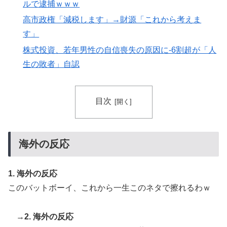
ルで逮捕ｗｗｗ
【悲報】中川翔子(41)「Xはもう愚痴だらけだから開き
▶
たくない」
高市政権「減税します」→財源「これから考えま
す」
英国人「ようこそ」冨安健洋、クリスタルパレス加入が
▶
決定的に！メディカル検査をパス！現地サポが歓迎！ア
株式投資、若年男性の自信喪失の原因に-6割超が「人
ーセナルファンも祝福！【海外の反応】
生の敗者」自認
外国人「2002年W杯は?」韓国サッカーに衝撃的不祥
▶
事！W杯予選でレフリーへの性的接待発覚！海外騒然！
目次
【海外の反応】
ロシア「お前らの国にある似非エッフェル塔を見せてく
▶
れ！」
海外の反応
人類は広島から何を学んだのか 原爆投下から81年、核
▶
兵器が再び増え始めた世界【海外の反応・解説】
1. 海外の反応
【激震】韓国人「韓国サッカー協会、W杯・五輪で複数
▶
このバットボーイ、これから一生このネタで擦れるわｗ
回の性接待を行い審判を買収していたことが発覚…（ﾌﾞ
ﾙﾌﾞﾙ」＝韓国の反応
→2. 海外の反応
【激震】韓国人「韓国サッカー協会、W杯・五輪で複数
▶