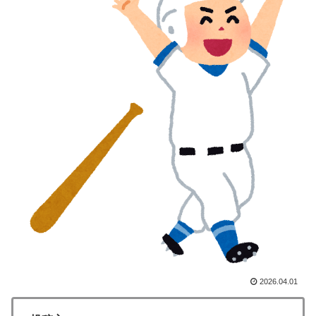
なる…」
韓国、日本で韓国籍のインフルエンサーが7台の車に当
▶
て逃げして逮捕されたのに「また日本は嫌韓しようとし
ている」と決めつけて責任転嫁
韓国人「日本でヤバい作品ばかりアニメ化してて心配に
▶
なる…」
韓国内で続く反日的雰囲気…日本不買運動の広報チラシ
▶
を受け取った日本人留学生困惑＝韓国の反応
無気力な韓国代表、オーストリアにも0-1で敗北…3月の
▶
Aマッチは2敗で終＝韓国の反応
若手女性教員「学校ではうんこやおならはしない」
▶
外国人「2002年W杯は?」韓国サッカーに衝撃的不祥
▶
事！W杯予選でレフリーへの性的接待発覚！海外騒然！
【海外の反応】
2026.04.01
海外「日本なんて行くんじゃなかった…」 日本を知っ
▶