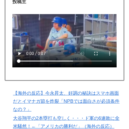
てしまったディズニー信者、帰国後『本家』に失望する
投稿主
事態に
韓国人「日本には韓国みたいなドラッグストアがないの
▶
で韓国が羨ましくて羨ましくて仕方がないんだそうで
す」
【あんこ】やる夫は神州日乃本をダイスで旅をする【な
▶
んちゃって武侠モノ】 第9話 おお、ブッダよ！ 寝てお
られるのですか！？
NPB時代の山本由伸の打撃練習にMLBファン騒然！
▶
←「大谷の後に打たそう！」（海外の反応）
海外「世界で日本を死守するぞ！」 日本の消防署を訪
▶
れたちびっ子集団が世界をメロメロに
【海外の反応】今永昇太、好調の秘訣はスマホ画面
韓国人「せっかく日本に韓国風のメンチカツ屋をオープ
▶
だとイマナガ節を炸裂「NPBでは面白さが必須条件
ンしてあげたのに、ほとんど客が来なくて閉店したんだ
なの？」
そうです…」
大谷翔平の2本塁打も空しく・・・ド軍の6連敗に全
海外「もう日本を離れるなよ！」 助っ人外国人にも敬
▶
米騒然！←「アメリカの勝利だ」（海外の反応）