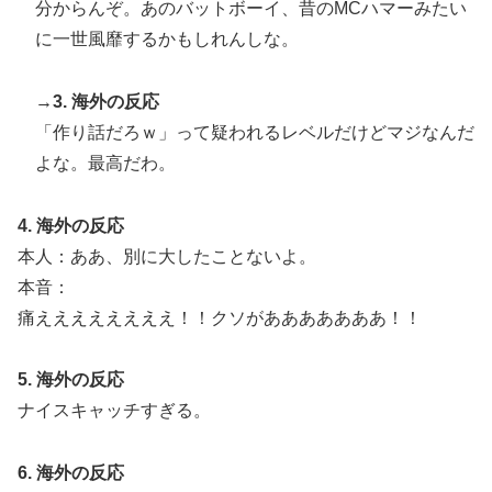
分からんぞ。あのバットボーイ、昔のMCハマーみたい
回の性接待を行い審判を買収していたことが発覚…（ﾌﾞ
ﾙﾌﾞﾙ」＝韓国の反応
に一世風靡するかもしれんしな。
ガソリンスタンドで助けを求めた女性が連れ去られる瞬
▶
→3. 海外の反応
間！！
「作り話だろｗ」って疑われるレベルだけどマジなんだ
韓国人「韓国サッカー協会W杯予選で外国人審判に性接
▶
よな。最高だわ。
待したことが発覚！」
4. 海外の反応
本人：ああ、別に大したことないよ。
本音：
痛ええええええええ！！クソがあああああああ！！
5. 海外の反応
ナイスキャッチすぎる。
6. 海外の反応