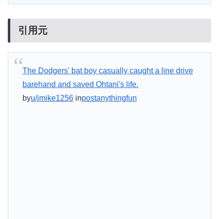
引用元
The Dodgers' bat boy casually caught a line drive
barehand and saved Ohtani's life.
by
u/jmike1256
in
postanythingfun