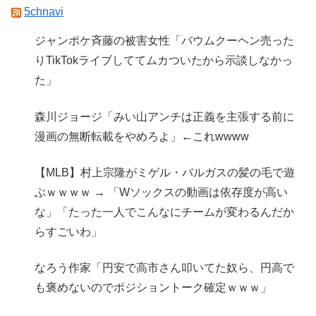
5chnavi
ジャンポケ斉藤の被害女性「バウムクーヘン売った
りTikTokライブしててムカついたから示談しなかっ
た」
森川ジョージ「みい山アンチは正義を主張する前に
漫画の無断転載をやめろよ」←これwwww
【MLB】村上宗隆がミゲル・バルガスの髪の毛で遊
ぶｗｗｗｗ → 「Wソックスの動画は依存度が高い
な」「たった一人でこんなにチームが変わるんだか
らすごいわ」
なろう作家「円安で高市さん叩いてた奴ら、円高で
も褒めないのでポジショントーク確定ｗｗｗ」