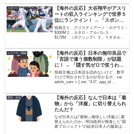
先発登板を回避した影響で、ブルペンデ
ーで臨んだ一戦。投手陣が失点を重ね
【海外の反応】大谷翔平がアスリ
スポーツ
た。打者に専念した大谷は...
ートの収入ラインキングで世界５
位にランクイン！ → 「スポンサ
ー収入だと大谷が圧倒的１位なん
投稿主１．クリスティアーノ・ロナウド -
だよな」「大谷が年俸にこだわっ
$300M２．カネロ・アルバレス -
$170M （ボクシング）３．リオネル・
たらいくら稼いでたんだろうな」
メッシ - $140M４．レブロン・ジェーム
ス - $137.8M５．大谷翔平 - $127.6M
(adsbygoog...
【海外の反応】日本の無印良品で
ニュース・議論
「言語で違う個数制限」が話題
に！ → 「隠す気ゼロで笑うわ
ｗ」「転売対策だろ」
投稿主俺は日本語を読めないけど、数字
だけで何かされてるのが分かるぞ。var
adstir_vars = { ver: "4.0", app_id:
"MEDIA-4c2ea202", ad_spot: 4, center:
false};v...
【海外の反応】なんで日本は「着
歴史・文化
物」から「洋服」に切り替えられ
たんだ？
なぜ日本人は｢着物→物珍しい洋服｣に着
替えられたのか…明治政府が推進した"国
家プロジェクト"の結末日本人の服装は明
治以降、着物から洋服へと変わっていっ