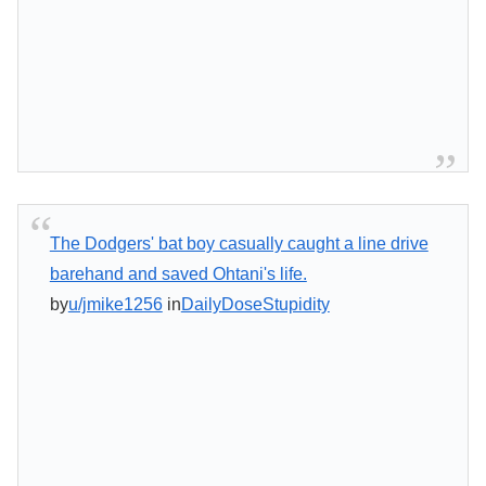
The Dodgers' bat boy casually caught a line drive
barehand and saved Ohtani's life.
by
u/jmike1256
in
DailyDoseStupidity