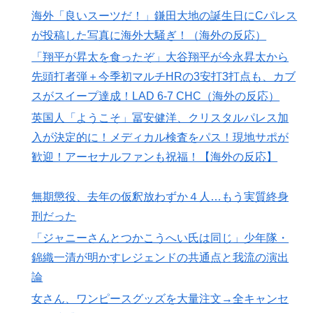
意を払う日本人の姿に感動の声が殺到
海外「良いスーツだ！」鎌田大地の誕生日にCパレス
海外「蘇生した母親は翌日には母乳をあげていた。で、
▶
が投稿した写真に海外大騒ぎ！（海外の反応）
次の患者に顔面を殴られた」医師たちが語る忘れられな
「翔平が昇太を食ったぞ」大谷翔平が今永昇太から
い症例…
先頭打者弾＋今季初マルチHRの3安打3打点も、カブ
海外「全部日本の真似だったのか…」 日本の普通のテ
▶
スがスイープ達成！LAD 6-7 CHC（海外の反応）
レビ番組が最新SNSの数十年先を行っていたと話題に
英国人「ようこそ」冨安健洋、クリスタルパレス加
英国人「ようこそ」冨安健洋、クリスタルパレス加入が
▶
入が決定的に！メディカル検査をパス！現地サポが
決定的に！メディカル検査をパス！現地サポが歓迎！ア
歓迎！アーセナルファンも祝福！【海外の反応】
ーセナルファンも祝福！【海外の反応】
【海外の反応】今永昇太、好調の秘訣はスマホ画面だと
▶
無期懲役、去年の仮釈放わずか４人…もう実質終身
イマナガ節を炸裂「NPBでは面白さが必須条件なの？」
刑だった
韓国人「日本の女子高生のセーラー服と外国人観光客の
▶
「ジャニーさんとつかこうへい氏は同じ」少年隊・
関係性」
錦織一清が明かすレジェンドの共通点と我流の演出
「二人は父も母も同じきょうだいだった」2002年と
▶
論
2004年、別々に養子に迎えられた男の子と女の子が受
けたDNA検査
女さん、ワンピースグッズを大量注文→全キャンセ