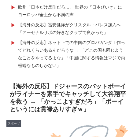
欧州「日本だけ反則だろ…」 世界の『日本びいき』に
▶
ヨーロッパ全土から不満の声
【海外の反応】冨安健洋がクリスタル・パレス加入へ
▶
「アーセナルサポの好きなクラブで良かった」
【海外の反応】ネット上での中国のプロパガンダ工作っ
▶
てどれくらいあるんだろうな → 「どこの国も同じよう
なことをやってるよな」「中国に関する情報はマジで両
極端なものしかない」
外国人「お前ら日本のアルフォートというチョコレート
▶
知ってる？」
【海外の反応】ドジャースのバットボーイ
がライナーを素手でキャッチして大谷翔平
【海外の反応】野球を観はじめたばかりなんだが大谷翔
▶
を救う → 「かっこよすぎだろ」「ボーイ
平って投手としてはどれくらいのレベルなの？ → 「ト
というには貫禄ありすぎｗ」
ップ層ではあるが二刀流の影響で超一流とまでは言えな
いイメージ」「投手に専念したらサイヤングも獲れると
思うんだけどな」
スポーツ
韓国人「日本でヤバい作品ばかりアニメ化してて心配に
▶