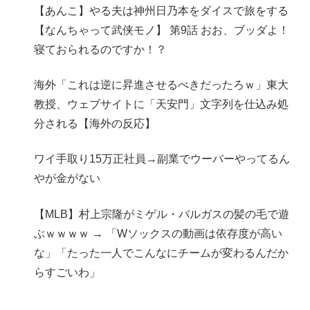
【あんこ】やる夫は神州日乃本をダイスで旅をする
【なんちゃって武侠モノ】 第9話 おお、ブッダよ！
寝ておられるのですか！？
海外「これは逆に昇進させるべきだったろｗ」東大
教授、ウェブサイトに「天安門」文字列を仕込み処
分される【海外の反応】
ワイ手取り15万正社員→副業でウーバーやってるん
やが金がない
【MLB】村上宗隆がミゲル・バルガスの髪の毛で遊
ぶｗｗｗｗ → 「Wソックスの動画は依存度が高い
な」「たった一人でこんなにチームが変わるんだか
らすごいわ」