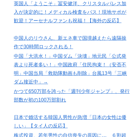
英国人「ようこそ」冨安健洋、クリスタルパレス加
入が決定的に！メディカル検査をパス！現地サポが
歓迎！アーセナルファンも祝福！【海外の反応】
中国人のリウさん、新エネ車で国境越えたら遠隔操
作で30時間ロックされる！
中国「大洪水！」中国ダム「決壊」地元民「公式発
表より死者多い！」中国政府「住民拘束！（安否不
明」中国当局「救助隊動画も削除」台風13号「三峡
ダム接近中」→
かつて650万部を誇った「週刊少年ジャンプ」、発行
部数が初の100万部割れ
日本で婚活する韓国人男性が急増「日本の女性は優
しい」【タイ人の反応】
株式投資、若年男性の自信喪失の原因に… ６割超