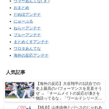
ウマーあんてな(ﾟдﾟ)
おまとめ
だめぽアンテナ
にゅーぷる
ねらーアンテナ
ブルーアンテナ
まとめくすアンテナ
ワロタあんてな
海外の反応アンテナ
人気記事
【海外の反応】大谷翔平の1試合での
史上最高のパフォーマンスを見直そう
ぜ → 「チームメイトの反応が凄さを
物語ってるな」「ワールドシリーズで
延長18回までいった試合も凄かった」
【MLB】山本由伸とパヘスのじゃれあ