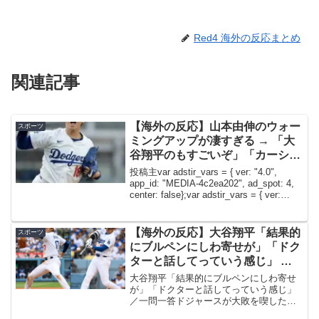
Red4 海外の反応まとめ
関連記事
【海外の反応】山本由伸のウォー
スポーツ
ミングアップが凄すぎる → 「大
谷翔平のもすごいぞ」「カーショ
ウも同じだった」
投稿主var adstir_vars = { ver: "4.0",
app_id: "MEDIA-4c2ea202", ad_spot: 4,
center: false};var adstir_vars = { ver:
"4.0", ...
【海外の反応】大谷翔平「結果的
スポーツ
にブルペンにしわ寄せが」「ドク
ターと話してっていう感じ」 →
「ゆっくり休んでくれ……」「も
大谷翔平「結果的にブルペンにしわ寄せ
うシーズン通して二刀流を完遂す
が」「ドクターと話してっていう感じ」
／一問一答ドジャースが大敗を喫した。
る姿は見られなさそうだな」
大谷翔平投手（32）が左ひざの違和感で