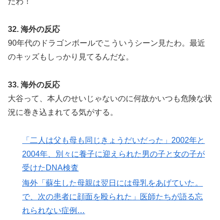
だわ！
32. 海外の反応
90年代のドラゴンボールでこういうシーン見たわ。最近
のキッズもしっかり見てるんだな。
33. 海外の反応
大谷って、本人のせいじゃないのに何故かいつも危険な状
況に巻き込まれてる気がする。
「二人は父も母も同じきょうだいだった」2002年と
2004年、別々に養子に迎えられた男の子と女の子が
受けたDNA検査
海外「蘇生した母親は翌日には母乳をあげていた。
で、次の患者に顔面を殴られた」医師たちが語る忘
れられない症例…