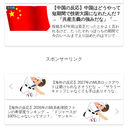
た。神戸大学大学院教授の平芳裕子さん
は「明治政府が公的な衣服として洋服を
【中国の反応】中国はどうやって
その他
採用したものの、当...
短期間で技術大国になれたんだ？
→ 「共産主義の強みだな」「パ
クリパクリ言われるけどそれは日
投稿主47年前は貧乏だったとかよく言わ
本もアメリカも通ってきた道だ」
れるけど、たったそれっぽっちの期間で
今のレベルまで上り詰めたのはマジで意
味不明すぎるだろ。しかも今やあらゆる
テクノロジーの分野で天下取ってる感じ
だしな。中国のエンジニアとか科学者っ
て、どうやってあんな「...
スポンサーリンク
【海外の反応】2027年のMLBロックアウ
トは避けられなさそうだな → 「サラリー
キャップじゃなくても手はありそうなも
んだが」「金を使いたがらないオーナー
達のせいだろ」
【海外の反応】2026年のMLB各球団ファ
ンの希望度ランキング → 「ドジャースが
100%じゃないってマジ？」「ヤンキース
は低すぎだろ」