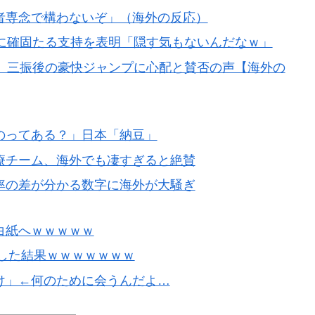
者専念で構わないぞ」（海外の反応）
長に確固たる支持を表明「隠す気もないんだなｗ」
、三振後の豪快ジャンプに心配と賛否の声【海外の
のってある？」日本「納豆」
療チーム、海外でも凄すぎると絶賛
率の差が分かる数字に海外が大騒ぎ
白紙へｗｗｗｗｗ
をした結果ｗｗｗｗｗｗｗ
け」←何のために会うんだよ…