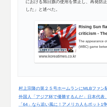
▶
における旭日旗の使用を禁止し、再発防
充電を目指す」
した」と述べた。
大地震が起きても手術をやり遂げる日本の医
▶
海外「さすが日本！」日本とドイツの仕事効
▶
Rising Sun f
criticism - T
外国人「アジア杯で優勝するんだ」日本代表、W
▶
The appearance of 
ら追い風に！アメリカ人もポット1争いに熱
(WBC) game betwee
韓国人「日本メディアが2002年ワールドカ
▶
www.koreatimes.co.kr
も一斉に指摘‥」
村上宗隆の第２５号ホームランにMLBファン
外国人「アジア杯で優勝するんだ」日本代表、W
「64」なら追い風に！アメリカ人もポット1