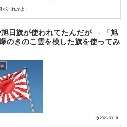
頃がこれかよ」
会前代未聞の不祥事を詳細に報道！」→「国際的スキャ
旭日旗が使われてたんだが → 「旭
車輪を出さないまま胴体着陸「これよりひどい着陸なら
爆のきのこ雲を模した旗を使ってみ
日本を知ってしまったディズニー信者、帰国後『本家』に
論
療チーム、海外でも凄すぎると絶賛
。思想関係なく応援しようよ」
実はそこら辺のトマトに砂糖水を注入していただけなの
かけて食べる量」店名は『心臓発作グリル』、そこで本当に
2026.03.18