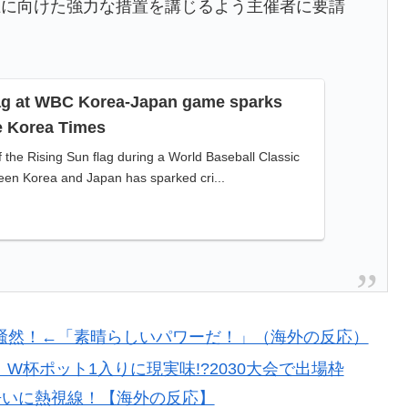
止に向けた強力な措置を講じるよう主催者に要請
療チーム、海外でも凄すぎると絶賛
率の差が分かる数字に海外が大騒ぎ
lag at WBC Korea-Japan game sparks
he Korea Times
杯ポット1入りに現実味!?2030大会で出場枠「64」な
the Rising Sun flag during a World Baseball Classic
視線！【海外の反応】
n Korea and Japan has sparked cri...
ップ韓国準決勝も調査すべきと主張！」→「英国メディア
騒然！←「素晴らしいパワーだ！」（海外の反応）
杯ポット1入りに現実味!?2030大会で出場枠
争いに熱視線！【海外の反応】