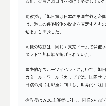
る前、公然と旭日旗を掲げて応援していた
海外「素晴らしい！」日本が買収したUSス
▶
同教授は「旭日旗は日本の軍国主義と帝
日本「俺は有名な武士の家系だけど世界のみ
▶
は、過去の侵略戦争の歴史を否定するも
韓国人「過去のW杯で韓国代表がドーピング
▶
せる」と主張した。
→「恥ずかしい…（ﾌﾞﾙﾌﾞﾙ」＝韓国の反応
大地震が起きても手術をやり遂げる日本の医
▶
同様の騒動は、同じく東京ドームで開催され
【海外の反応】アルゼンチン協会、FIFA会
▶
タンドで旭日旗が掲げられていた。
アメリカ「お前らの国でしか愛されてないも
▶
国際的なスポーツイベントにおいて、旭
日本旅行キャンセルすべきか…1万年ぶり史
▶
カタール・ワールドカップでは、国際サッ
【MLB】化け物みたいな球を投げるクローザー
▶
日旗の掲出を即座に制止し、世界的な注
ソンの違い」「先発は2－3種類の一級品の変
海外「日本人はなんて気高いんだ！」 英高
▶
徐教授はWBC主催者に対し、同様の措置
韓国人「トヨタが2027年に次世代ハイブリッ