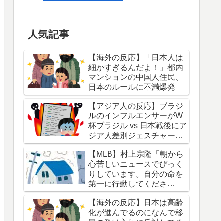
人気記事
【海外の反応】「日本人は
細かすぎるんだよ！」都内
マンションの中国人住民、
日本のルールに不満爆発
【アジア人の反応】ブラジ
ルのインフルエンサーがW
杯ブラジル vs 日本戦後にア
ジア人差別ジェスチャーし
ている写真を投稿して炎上
【MLB】村上宗隆「朝から
中
心苦しいニュースでびっく
りしています。自分の命を
第一に行動してくださ
い。」 → 「本当に胸が痛
【海外の反応】日本は高齢
む」「最近大きな地震が多
化が進んでるのになんで移
くないか？」