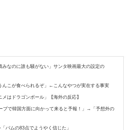
積みなのに誰も騒がない」サンタ映画最大の設定の
うんこが食べられるぞ」←こんなやつが実在する事実
ニメはドラゴンボール」【海外の反応】
カーブで韓国方面に向かって来ると予報！」→「予想外の
外「バムの83点でようやく信じた」