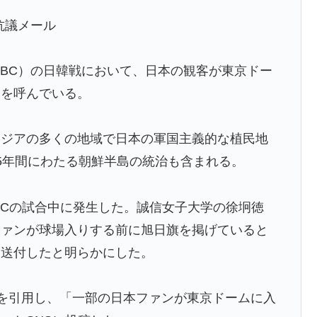
てるものって何？その逆も教えて！」（海外の反応）
抗議メール
ままかよ」
BC）の日韓戦において、日本の観客が東京ドー
普通のテレビ番組が最新SNSの数十年先を行っていたと
判を呼んでいる。
残留の可能性を会長が示唆！移籍金が交渉の壁に..現地
アジアの多くの地域で日本の軍国主義的な植民地
5年間にわたる朝鮮半島の統治も含まれる。
全勝利をご覧ください」→「これはすごいわ」「こうい
しない・・・」「あれがまさに経験値である」
WBCの試合中に発生した。誠信女子大学の徐坰徳
買収が本当に深刻である理由がこちら…」→「これはダ
ファンが球場入りする前に旭日旗を掲げていると
を送付したと明らかにした。
w
寺眞、衝撃ゴール！久保建英超え歴代2位の記録！3得点に
像を引用し、「一部の日本ファンが東京ドームに入