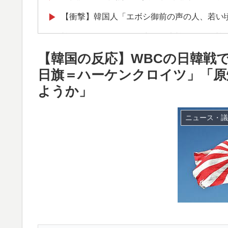
【衝撃】韓国人「エボシ御前の声の人、若い
▶
韓国人「フランスの有力紙も大韓サッカー協
▶
ンダルに発展してしまう‥」
【韓国の反応】WBCの日韓戦で
軽飛行機が屋根すれすれを抜けて飛行場へ、
▶
日旗＝ハーケンクロイツ」「原
山ほど見てきた」【海外の反応】
ようか」
海外「日本なんて行くんじゃなかった…」 
▶
ニュース・議
失望する事態に
大地震が起きても手術をやり遂げる日本の医
▶
ぺこぱ松蔭寺「みんな右とか左とか拘りすぎ
▶
韓国が独自開発したと自慢する甘いトマト、
▶
が判明して大問題にw
「1個9,983キロカロリー、成人が4〜5日
▶
心臓発作が起きた日