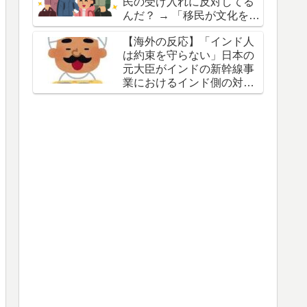
民の受け入れに反対してる
んだ？ → 「移民が文化を破
壊すると思ってるからな」
【海外の反応】「インド人
「他国の失敗を見てきたか
は約束を守らない」日本の
らだろ」
元大臣がインドの新幹線事
業におけるインド側の対応
を批判