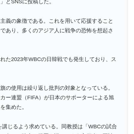
」とSNSに投稿した。
チール驚異の大復活に米国人が大喜び
国主義の象徴である。これを用いて応援すること
んなは先祖に偉人っている？」
のであり、多くのアジア人に戦争の恐怖を想起さ
検査をすり抜けるように注射していたものがこちら…」
療チーム、海外でも凄すぎると絶賛
た2023年WBCの日韓戦でも発生しており、ス
長に確固たる支持を表明「隠す気もないんだなｗ」
のってある？」日本「納豆」
日旗の使用は繰り返し批判の対象となっている。
上最大級の火山の兆し＝韓国の反応
カー連盟（FIFA）が日本のサポーターによる旭
を先発に転向させないのはなんで？ → 「100mとマラ
目を集めた。
化球が必要だからな」
級紙も驚愕した極限の中の日本人の姿に世界が衝撃
を講じるよう求めている。同教授は「WBCの試合
ドバッテリーを導入へ！最大1000kmの航続距離や超高速