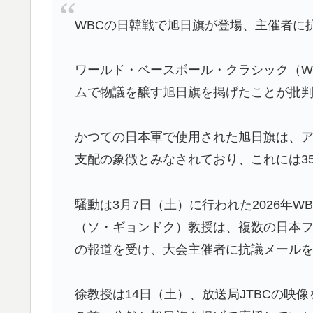
海外「海外発祥なのに、今では日本で定着し
WBCの日韓戦で旭日旗が登場、主催者に
▶
【衝撃】韓国人「日本の名門女子校、漫画の
▶
ワールド・ベースボール・クラシック（W
海外「全部日本の真似だったのか…」 日本の
▶
ムで物議を醸す旭日旗を掲げたことが批
話題に
フランス人「欲張りすぎだ」中村敬斗、ランス
▶
かつての日本軍で使用された旭日旗は、
サポの本音がこれ！【海外の反応】
支配の象徴とみなされており、これには3
韓国人「熊本地震で見る日本の土木技術の完
▶
うのを見ると日本人は何か適当に作る感じが
騒動は3月7日（土）に行われた2026年
韓国人「我が国がクウェート戦で行った審判
▶
（ソ・ギョンドク）教授は、複数の日本
メなやつ…（ﾌﾞﾙﾌﾞﾙ」＝韓国の反応
の報道を受け、大会主催者に抗議メール
新聞さん、壮大な縦読みを仕込んでしまうww
▶
外国人「日本の未来は安泰だ」16歳MF三井
▶
徐教授は14日（土）、放送局JTBCの映
絡む活躍で海外絶賛！【海外の反応】