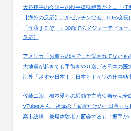
大谷翔平の今季中の投手復帰絶望か？←「打
【海外の反応】アルゼンチン協会、FIFA会
「怪我するぞ！」30歳でのメジャーデビュー
反応】
アメリカ「お前らの国でしか愛されてないも
大地震が起きても手術をやり遂げる日本の医
海外「さすが日本！」日本とドイツの仕事効
佐藤二朗、橋本愛との騒動で主演映画が完全
VTuberさん、祖母の「家族だけの一日葬」
高市総理、被爆体験者と面会するも「握手だ