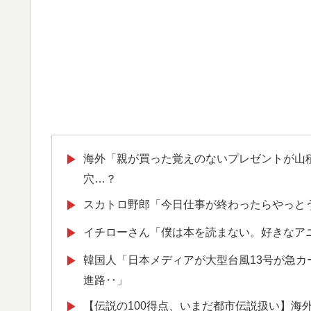
海外「親が買った覚えのないプレゼントが山
▶
穴…？
スカトロ野郎「今日仕事が終わったらやっと
▶
イチローさん「僕は本を読まない。好きなア
▶
韓国人「日本メディアが大型台風13号が急
▶
進路‥」
【伝説の100得点、いまだ都市伝説扱い】海
▶