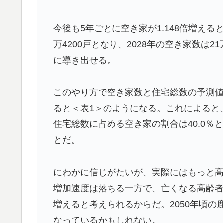
人類は広島から何を学んだのか 原爆投下か
▶
説】
今後も5年ごとに空き家が1.148倍増える
ガソリンスタンドで助けを求めた女性が連れ
▶
万4200戸となり、2028年の空き家数は21
に導き出せる。
ライバルのリコに身体で賞金払わせる話やり
▶
外国人「2026年バロンドールは誰が受賞すべ
▶
このやり方で空き家数と住宅総数の予測
える本命とは!?【海外の反応】
ると＜表1＞のようになる。これによると、
韓国人「PSG、日本の鈴木彩艶に約60億円
▶
住宅総数に占める空き家の割合は40.0％
ﾌﾞﾙ）」「レギュラーとして出れるとは思わない
とだ。
韓国人「韓国サッカー協会W杯予選で外国人
▶
国際的な小咄 読者投稿 （ゼンマイ式）手間
▶
にわかに信じがたいが、実際にはもっと
韓国人「日本でヤバい作品ばかりアニメ化し
▶
増加速度は落ちる一方で、亡くなる高齢
増えると考えられるからだ。2050年頃
外国人「2002年W杯は?」韓国サッカーに
▶
なっているかもしれない。
騒然！【海外の反応】