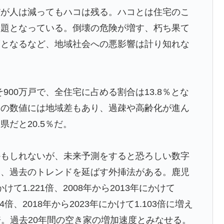
理観の高さに海外が超感動
だが人は減ってもハコは残る。ハコとは住宅のこ
た飲み物を貰ったんだけど、これってどうやって開ける
問題となっている。倒壊の危険が増す、朽ち果て
床となるなど、地域社会への悪影響は計り知れな
てるの？」
ダ工作ってどれくらいあるんだろうな → 「どこの国も
そ900万戸で、全住宅に占める割合は13.8％とな
する情報はマジで両極端なものしかない」
この数値には地域差もあり、過疎や高齢化が進ん
五輪で複数回の性接待を行い審判を買収していたことが
だと20.5％だ。
でトランプ政権に泣き付くも無視されて海外失笑！【海外
かもしれないが、未来予測をすると恐ろしい数字
て、過去のトレンドを延ばす外挿法がある。鹿児
びいき』にヨーロッパ全土から不満の声
けて1.221倍、2008年から2013年にかけて
ホ画面だとイマナガ節を炸裂「NPBでは面白さが必須条
134倍、2018年から2023年にかけて1.103倍に増え
8倍。過去20年間の空き家の増加速度とみなせる。