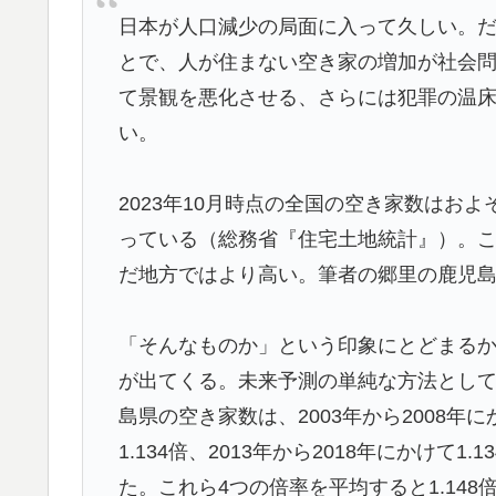
海外「さすが日本！」日本の医療従事者の倫
▶
日本が人口減少の局面に入って久しい。
海外「誰か助けて！日本で不思議な瓶に入っ
▶
とで、人が住まない空き家の増加が社会
んだ！？」【海外の反応】
て景観を悪化させる、さらには犯罪の温
日本人「世界のみんなは普段からタコを食べ
い。
▶
【海外の反応】ネット上での中国のプロパガン
▶
2023年10月時点の全国の空き家数はおよ
同じようなことをやってるよな」「中国に関
っている（総務省『住宅土地統計』）。
【激震】韓国人「韓国サッカー協会、W杯・
▶
だ地方ではより高い。筆者の郷里の鹿児島県
発覚…（ﾌﾞﾙﾌﾞﾙ」＝韓国の反応
外国人「使い捨てだ」FIFA会長、辞任危機
▶
「そんなものか」という印象にとどまる
の反応】
が出てくる。未来予測の単純な方法とし
欧州「日本だけ反則だろ…」 世界の『日本
▶
島県の空き家数は、2003年から2008年にか
【海外の反応】今永昇太、好調の秘訣はスマ
▶
1.134倍、2013年から2018年にかけて1.
件なの？」
た。これら4つの倍率を平均すると1.14