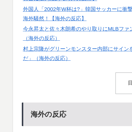
外国人「2002年W杯は?」韓国サッカーに
海外騒然！【海外の反応】
今永昇太と佐々木朗希のやり取りにMLBファ
（海外の反応）
村上宗隆がグリーンモンスター内部にサインを
だ」（海外の反応）
海外の反応