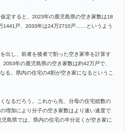
ら81年、核兵器が再び増え始めた世界【海外の反応・解
と仮定すると、2023年の鹿児島県の空き家数は18
去られる瞬間！！
万1441戸、2033年は24万2710戸……というよう
てえ
き?」エンバペ、今季無冠でも初受賞か!?海外ファンが考
値を出し、前者を後者で割った空き家率を計算す
2053年の鹿児島県の空き家数は約42万戸で、
で正式オファー・・・」→「あいつがそれほどなのか（ﾌﾞﾙ
となる。県内の住宅の4割が空き家になるというこ
...
審判に性接待したことが発覚！」
を楽しむ妄想？
高くなるだろう。これから先、分母の住宅総数の
てて心配になる…」
者の増加により分子の空き家数はより速い速度で
の鹿児島県では、県内の住宅の半分近くが空き家に
衝撃的不祥事！W杯予選でレフリーへの性的接待発覚！海外