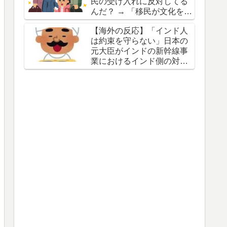
民の受け入れに反対してる
んだ？ → 「移民が文化を破
壊すると思ってるからな」
【海外の反応】「インド人
「他国の失敗を見てきたか
は約束を守らない」日本の
らだろ」
元大臣がインドの新幹線事
業におけるインド側の対応
を批判