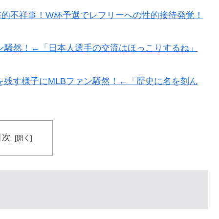
衝撃的不祥事！W杯予選でレフリーへの性的接待発覚！
ン騒然！←「日本人選手の交流はほっこりするね」
残す様子にMLBファン騒然！←「歴史に名を刻ん
目次