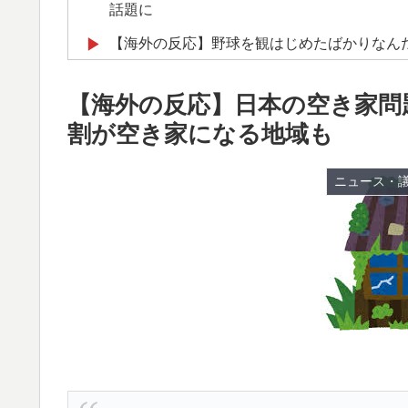
話題に
【海外の反応】野球を観はじめたばかりなん
▶
の？ → 「トップ層ではあるが二刀流の影響
サイヤングも獲れると思うんだけどな」
【海外の反応】日本の空き家問題
割が空き家になる地域も
海外「世界で日本を死守するぞ！」 日本の
▶
【スウェーデン-モロッコ】心配する理由は
▶
ニュース・
【悲報】中川翔子(41)「Xはもう愚痴だらけ
▶
英国人「ようこそ」冨安健洋、クリスタルパ
▶
が歓迎！アーセナルファンも祝福！【海外の
【激震】韓国人「韓国サッカー協会、W杯・
▶
発覚…（ﾌﾞﾙﾌﾞﾙ」＝韓国の反応
海外「日本なんて行くんじゃなかった…」 
▶
失望する事態に