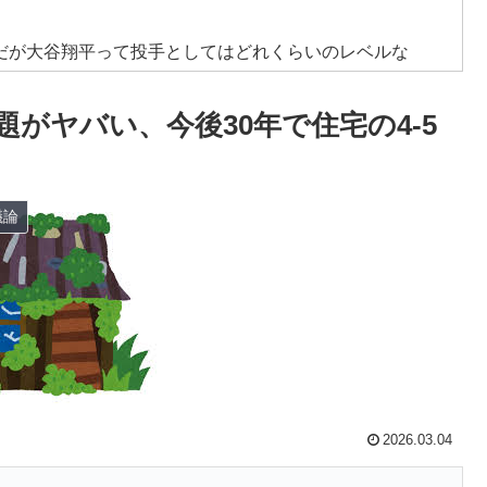
だが大谷翔平って投手としてはどれくらいのレベルな
で超一流とまでは言えないイメージ」「投手に専念したら
がヤバい、今後30年で住宅の4-5
消防署を訪れたちびっ子集団が世界をメロメロに
これだけ…？【ポーランドボール】
議論
だから開きたくない」
レス加入が決定的に！メディカル検査をパス！現地サポ
反応】
五輪で複数回の性接待を行い審判を買収していたことが
日本を知ってしまったディズニー信者、帰国後『本家』に
2026.03.04