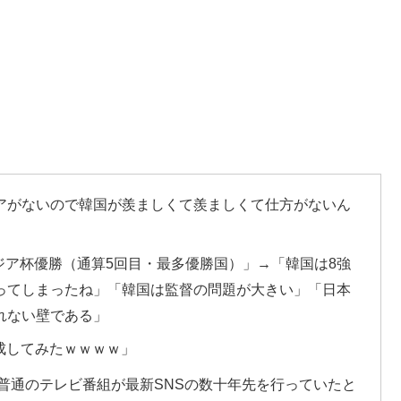
アがないので韓国が羨ましくて羨ましくて仕方がないん
ジア杯優勝（通算5回目・最多優勝国）」→「韓国は8強
ってしまったね」「韓国は監督の問題が大きい」「日本
れない壁である」
成してみたｗｗｗｗ」
普通のテレビ番組が最新SNSの数十年先を行っていたと