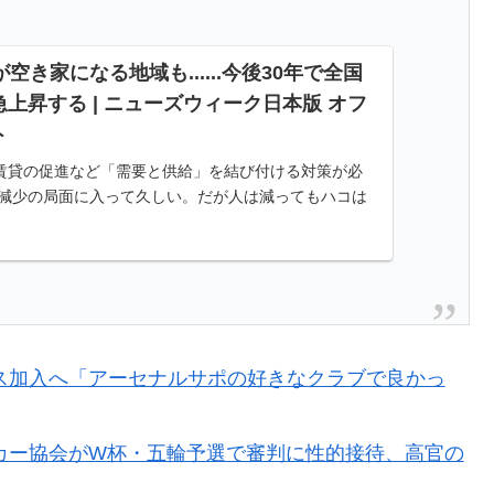
日本側に提示するも拒否される＝韓国の反応
空き家になる地域も......今後30年で全国
日本を知ってしまったディズニー信者、帰国後『本家』に
上昇する | ニューズウィーク日本版 オフ
ト
を見せてくれ！」
賃貸の促進など「需要と供給」を結び付ける対策が必
衝撃的不祥事！W杯予選でレフリーへの性的接待発覚！海外
口減少の局面に入って久しい。だが人は減ってもハコは
宅のことで、人が住まない空き家の増加が社会問題と
外国人投資家と機関が売り越しを仕掛けコスピが4%を超え
のは禁止。結婚四十年これでやってる」経験するまで信
ス加入へ「アーセナルサポの好きなクラブで良かっ
ス加入へ「アーセナルサポの好きなクラブで良かった」
カー協会がW杯・五輪予選で審判に性的接待、高官の