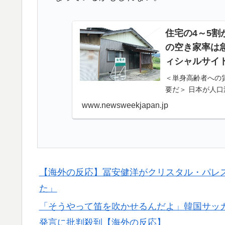
韓国政府、謝罪をすれば賠償を放棄する案を
▶
住宅の4～5割が
海外「日本なんて行くんじゃなかった…」 
▶
の空き家率は急
失望する事態に
ィシャルサイ
ロシア「お前らの国にある似非エッフェル塔
▶
＜単身高齢者への
外国人「2002年W杯は?」韓国サッカーに
▶
要だ＞ 日本が人
残る。ハコとは住
騒然！【海外の反応】
www.newsweekjapan.jp
なって
韓国人「SKハイニックスが10%台の暴落！
▶
る大幅な下落‥」
海外「うちは同じ日に二人とも不機嫌になる
▶
じてもらえない結婚の話…？
【海外の反応】冨安健洋がクリスタル・パレ
【海外の反応】冨安健洋がクリスタル・パレ
た」
▶
「そうやって笛を吹かせるんだよ」韓国サッ
発言に批判殺到【海外の反応】