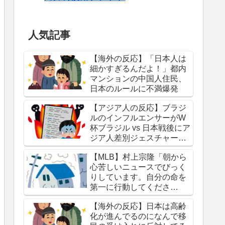
人気記事
【海外の反応】「日本人は
細かすぎるんだよ！」都内
マンションの中国人住民、
日本のルールに不満爆発
【アジア人の反応】ブラジ
ルのインフルエンサーがW
杯ブラジル vs 日本戦後にア
ジア人差別ジェスチャーし
ている写真を投稿して炎上
【MLB】村上宗隆「朝から
中
心苦しいニュースでびっく
りしています。自分の命を
第一に行動してくださ
い。」 → 「本当に胸が痛
【海外の反応】日本は高齢
む」「最近大きな地震が多
化が進んでるのになんで移
くないか？」