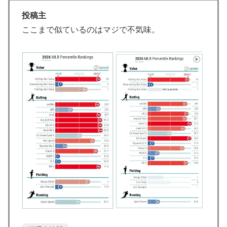
ど実際はどう思う？ → 「ランナーを背負った時の投球
投稿主
が神がかっている」「日本にいた時からこんなスタイル
ここまで似ているのはマジで不気味。
だぞ」
日本からの「海外送金が最も多い国ランキング」2位は
▶
インドネシア、1位は？【タイ人の反応】
外国人「初めてトラウマになった日本のアニメといえば
▶
何？」
韓国、サッカーW杯予選で審判を性接待して買収してい
▶
たことが判明！ 何と日本も巻き込まれることに
韓国人「東南アジア各国が韓国サッカー協会による日本
▶
人や外国人審判接待を報道！」→「信頼を揺るがす深刻
なスキャンダル‥」
トルコ人「日本人まで獲るのか」上田綺世、トルコ名門
▶
が巨額の正式オファー！現地サポが騒然！【海外の反
応】
海外「日本人は何に使ってるんだ？」 世界的ブームの
▶