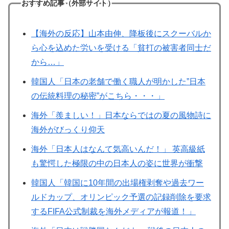
おすすめ記事（外部サイト）
【海外の反応】山本由伸、降板後にスクーバルか
ら心を込めた労いを受ける「貧打の被害者同士だ
から…」
韓国人「日本の老舗で働く職人が明かした”日本
の伝統料理の秘密”がこちら・・・」
海外「羨ましい！」日本ならではの夏の風物詩に
海外がびっくり仰天
海外「日本人はなんて気高いんだ！」 英高級紙
も驚愕した極限の中の日本人の姿に世界が衝撃
韓国人「韓国に10年間の出場権剥奪や過去ワー
ルドカップ、オリンピック予選の記録削除を要求
するFIFA公式制裁を海外メディアが報道！」