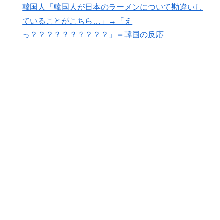
韓国人「韓国人が日本のラーメンについて勘違いし
外国人「ドイツと日本、あらゆる面を比較したらどっち
▶
ていることがこちら…」→「え
が上なの？」
っ？？？？？？？？？？」＝韓国の反応
韓国人「韓国人が『日本の地下鉄は複雑すぎる』と感じ
▶
る驚きの理由がこちらです‥」→「あまりの難易度の高
さに冷や汗をかいた‥」
スポーツ選手の最新CMギャラランキングがこちら
▶