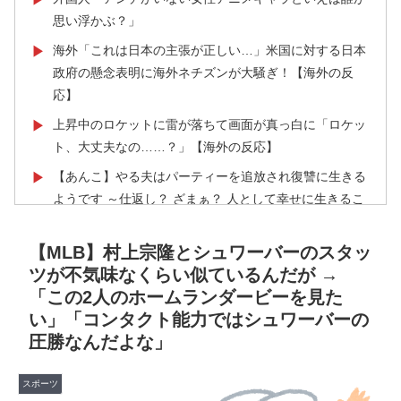
思い浮かぶ？」
海外「これは日本の主張が正しい…」米国に対する日本
▶
政府の懸念表明に海外ネチズンが大騒ぎ！【海外の反
応】
上昇中のロケットに雷が落ちて画面が真っ白に「ロケッ
▶
ト、大丈夫なの……？」【海外の反応】
【あんこ】やる夫はパーティーを追放され復讐に生きる
▶
ようです ～仕返し？ ざまぁ？ 人として幸せに生きるこ
とで相手に復讐しますが、何か？～ その3
【MLB】村上宗隆とシュワーバーのスタッ
スペインやフランスで山火事が拡大し消防士が消火活
▶
ツが不気味なくらい似ているんだが →
動！！
「この2人のホームランダービーを見た
【海外の反応】8月9日は長崎に原爆が投下された日だな
▶
い」「コンタクト能力ではシュワーバーの
→ 「長崎の原爆投下は完全に余分だったな」「原爆よ
圧勝なんだよな」
りも焼夷弾爆撃のほうが被害が大きかったんだよな」
フランス人「なぜ移籍させない?」中村敬斗に複数オフ
▶
スポーツ
ァー！ランスが46億円要求でまさかの残留の可能性浮