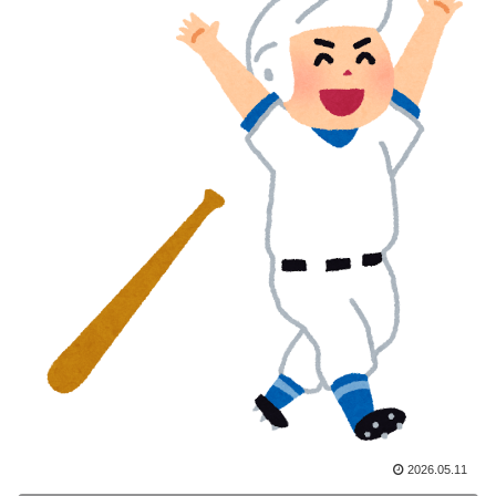
上！現地サポの本音がこれ！【海外の反応】
海外「日本の積載技術は凄いな！」熊本地震の激しい揺
▶
れでも積み荷が安定している日本のトラックを見た海外
の反応
海外「日本人は何に使ってるんだ？」 世界的ブームの
▶
日本の食品、買ってみたものの使い道が分からない外国
人が続出
海外「日本人は何に使ってるんだ？」 世界的ブームの
▶
日本の食品、買ってみたものの使い道が分からない外国
人が続出
海外「日本なんて行くんじゃなかった…」 日本を知っ
▶
てしまったディズニー信者、帰国後『本家』に失望する
事態に
外国人「初めてトラウマになった日本のアニメといえば
▶
何？」
2026.05.11
【MLB】菅野智之は指標的には運がいいだけの選手だけ
▶