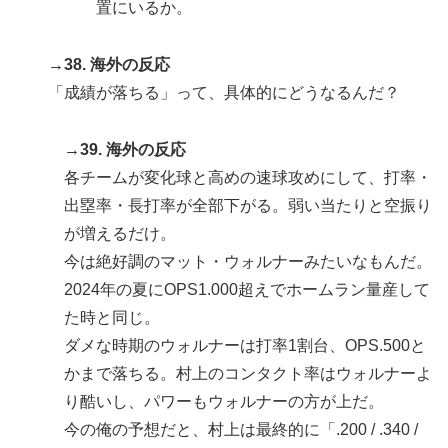
置にいるか。
→38. 海外の反応
「成績が落ちる」って、具体的にどうなるんだ？
→39. 海外の反応
各チームが変化球と高めの速球攻めにして、打率・
出塁率・長打率が全部下がる。弱い当たりと空振り
が増えるだけ。
今は絶好調のマット・ウォルナーみたいなもんだ。
2024年の夏にOPS1.000超えでホームラン量産して
た時と同じ。
ダメな時期のウォルナーは打率1割台、OPS.500と
かまで落ちる。村上のコンタクト率はウォルナーよ
り酷いし、パワーもウォルナーの方が上だ。
今の俺の予想だと、村上は最終的に「.200 / .340 /