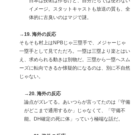
日本は技術は作るけど、自分たちでは使わない
イメージ。スタットキャストも放送の質も、全
体的に古臭いのはマジで謎。
→19. 海外の反応
そもそも村上はNPBじゃ三塁手で、メジャーじゃ
一塁手として見てただろ。一塁は三塁より楽とはい
え、求められる動きは別物だ。三塁から一塁へスム
ーズに転向できるか懐疑的になるのは、別に不自然
じゃない。
→20. 海外の反応
論点がズレてる。あいつらが言ってたのは「守備
がどこまで通用するか」じゃなくて、「守備不
能。DH確定の死に体」っていう極端な話だ。