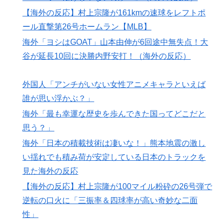
な…」
【海外の反応】村上宗隆が161kmの速球をレフトポ
韓国人「日本の某ゲームが米国進出した当時、アメリカ
▶
ール直撃第26号ホームラン【MLB】
国内で巻き起こった熱狂的ブームの様子がこちら…」＝
海外「ヨシはGOAT」山本由伸が6回途中無失点！大
韓国の反応
谷が延長10回に決勝内野安打！（海外の反応）
【海外の反応】村上宗隆が100マイル粉砕の26号弾で逆
▶
転の口火に「三振率＆四球率が高い奇妙な二面性」
外国人「アンチがいない女性アニメキャラといえば
韓国人「日本の村上宗隆 vs 韓国のイ・ジョンフ」
▶
誰が思い浮かぶ？」
→「」【MLB】
海外「最も幸運な歴史を歩んできた国ってどこだと
海外「最も幸運な歴史を歩んできた国ってどこだと思
▶
思う？」
う？」
海外「日本の積載技術は凄いな！」熊本地震の激し
外国人「初めてトラウマになった日本のアニメといえば
▶
い揺れでも積み荷が安定している日本のトラックを
何？」
見た海外の反応
日本のお盆をダブル台風直撃か？←「タイミング悪すぎ
▶
【海外の反応】村上宗隆が100マイル粉砕の26号弾で
る！」（海外の反応）
逆転の口火に「三振率＆四球率が高い奇妙な二面
海外「不思議だね！」日本の雇用制度の正しさに気づき
▶
性」
始めた欧米に海外が大騒ぎ