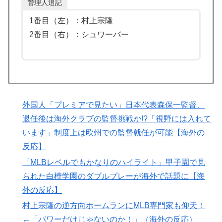
管理人追記
日本の食品、買ってみたものの使い道が分からない外国
1番目（左）：村上宗隆
人が続出
2番目（右）：シュワーバー
海外「日本の人は、アメリカの揚げ寿司についてどう思
▶
ってるの？」（海外の反応）
潔癖症の人って体の中にうんことおしっこが存在してる
▶
事実とどう折り合いつけてるんだろう。
韓国人「手術中に震度6強の地震、その時の日本の医療
▶
外国人「プレミアで見たい」日本代表森保一監督、
スタッフたちの姿をご覧ください」→「マジで鳥肌立っ
退任後は海外クラブの監督挑戦か!?「視野には入れて
た」「こういう姿は韓国も見習わないと」「あんな状況
います」制度上は欧州での監督就任が可能【海外の
なら日本だけではなく韓国の医療関係者も同じように行
反応】
動したはずだ」【熊本地震】
「MLBレベルでもかなりのハイライト」甲子園で見
外国人「プレミアで見たい」日本代表森保一監督、退任
▶
られた白樺学園のダブルプレーが海外で話題に【海
後は海外クラブの監督挑戦か!?「視野には入れていま
す」制度上は欧州での監督就任が可能【海外の反応】
外の反応】
【海外の反応】52歳イチロー、マ軍主催のホームラン競
村上宗隆の逆方向ホームランにMLB専門家も仰天！
▶
争で柵越えを連発「現役時代の噂は本当だったんだ
←「パワーだけじゃないのか！」（海外の反応）