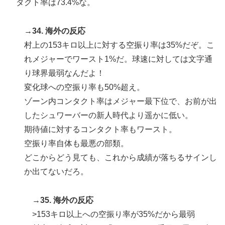
タクト率は73.4%な。
→34. 海外の反応
村上の153キロ以上に対する空振り率は35%だぞ。こ
れメジャーでワースト1%だ。球速に対しては文字通
り球界最弱なんだよ！
変化球への空振り率も50%超え。
ゾーン内コンタクト率はメジャー最下位で、お前が出
したシュワーバーの新人時代より遥かに低い。
期待値に対するコンタクト率もワースト。
空振り率自体も最悪の部類。
どこからどう見ても、これから成績が落ちるサインし
か出てないだろ。
→35. 海外の反応
>153キロ以上への空振り率が35%だから最弱