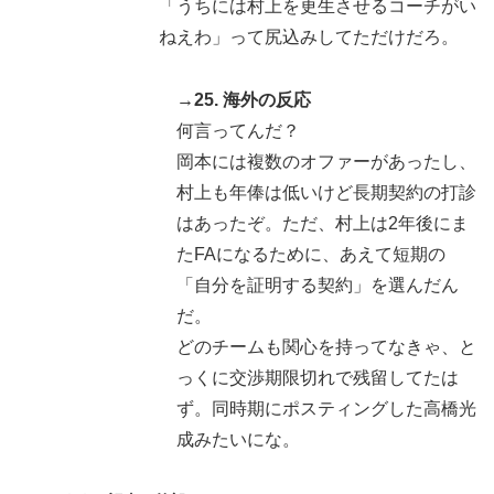
「うちには村上を更生させるコーチがい
ねえわ」って尻込みしてただけだろ。
→25. 海外の反応
何言ってんだ？
岡本には複数のオファーがあったし、
村上も年俸は低いけど長期契約の打診
はあったぞ。ただ、村上は2年後にま
たFAになるために、あえて短期の
「自分を証明する契約」を選んだん
だ。
どのチームも関心を持ってなきゃ、と
っくに交渉期限切れで残留してたは
ず。同時期にポスティングした高橋光
成みたいにな。