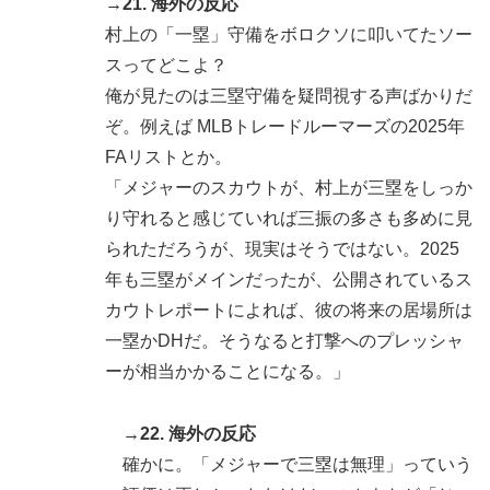
→21. 海外の反応
村上の「一塁」守備をボロクソに叩いてたソー
スってどこよ？
俺が見たのは三塁守備を疑問視する声ばかりだ
ぞ。例えば MLBトレードルーマーズの2025年
FAリストとか。
「メジャーのスカウトが、村上が三塁をしっか
り守れると感じていれば三振の多さも多めに見
られただろうが、現実はそうではない。2025
年も三塁がメインだったが、公開されているス
カウトレポートによれば、彼の将来の居場所は
一塁かDHだ。そうなると打撃へのプレッシャ
ーが相当かかることになる。」
→22. 海外の反応
確かに。「メジャーで三塁は無理」っていう