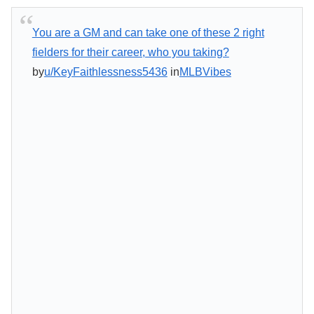
You are a GM and can take one of these 2 right
fielders for their career, who you taking?
by
u/KeyFaithlessness5436
in
MLBVibes