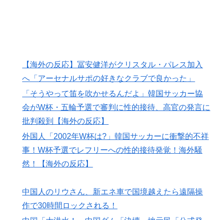
【海外の反応】冨安健洋がクリスタル・パレス加入
へ「アーセナルサポの好きなクラブで良かった」
「そうやって笛を吹かせるんだよ」韓国サッカー協
会がW杯・五輪予選で審判に性的接待、高官の発言に
批判殺到【海外の反応】
外国人「2002年W杯は?」韓国サッカーに衝撃的不祥
事！W杯予選でレフリーへの性的接待発覚！海外騒
然！【海外の反応】
中国人のリウさん、新エネ車で国境越えたら遠隔操
作で30時間ロックされる！