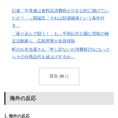
権に泣き付くも無視されて海外失笑！【海外の反応】
記者「中革連は食料品消費税ゼロを公約に掲げてい
韓国内で続く反日的雰囲気…日本不買運動の広報チラシ
▶
を受け取った日本人留学生困惑＝韓国の反応
たが？」→階猛氏「それは財源確保という条件付
き」
海外「うちは同じ日に二人とも不機嫌になるのは禁止。
▶
結婚四十年これでやってる」経験するまで信じてもらえ
「座り込んで闘う！」も…平和記念公園に滞留の極
ない結婚の話…？
左活動家ら 広島県警が全員排除
町のお弁当屋さん「申し訳ないが消費税1%になった
らその分商品代を値上げするわ」
目次
海外の反応
1. 海外の反応