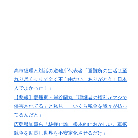
【激震】韓国人「韓国サッカー協会、W杯・五輪で複数
▶
回の性接待を行い審判を買収していたことが発覚…（ﾌﾞ
ﾙﾌﾞﾙ」＝韓国の反応
無気力な韓国代表、オーストリアにも0-1で敗北…3月の
▶
Aマッチは2敗で終＝韓国の反応
韓国人「日本でヤバい作品ばかりアニメ化してて心配に
▶
なる…」
韓国人「日本でヤバい作品ばかりアニメ化してて心配に
▶
高市総理と対話の避難所代表者「避難所の生活は至
なる…」
れり尽くせりで全く不自由ない、ありがとう！日本
海外「日本なんて行くんじゃなかった…」 日本を知っ
▶
人でよかった！」
てしまったディズニー信者、帰国後『本家』に失望する
【悲報】愛煙家・岸谷蘭丸「喫煙者の権利がマジで
事態に
侵害されてる」と私見 「いくら税金を我々が払っ
英国人「ようこそ」冨安健洋、クリスタルパレス加入が
▶
てるんだと」
決定的に！メディカル検査をパス！現地サポが歓迎！ア
ーセナルファンも祝福！【海外の反応】
広島県知事ら「核抑止論、根本的におかしい。軍拡
競争を助長し世界を不安定化させるだけ」
外国人「使い捨てだ」FIFA会長、辞任危機でトランプ政
▶