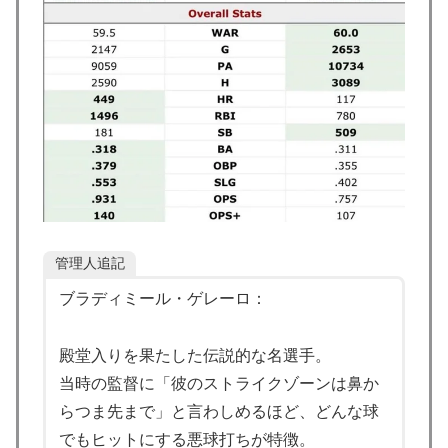
「レギュラーとして出れるとは思わない...
韓国人「SKハイニックスが10%台の暴落！外国人投資
▶
家と機関が売り越しを仕掛けコスピが4%を超える大幅
な下落‥」
【海外の反応】ネット上での中国のプロパガンダ工作っ
▶
てどれくらいあるんだろうな → 「どこの国も同じよう
なことをやってるよな」「中国に関する情報はマジで両
極端なものしかない」
【海外の反応】冨安健洋がクリスタル・パレス加入へ
▶
管理人追記
「アーセナルサポの好きなクラブで良かった」
ブラディミール・ゲレーロ：
外国人「2002年W杯は?」韓国サッカーに衝撃的不祥
▶
事！W杯予選でレフリーへの性的接待発覚！海外騒然！
殿堂入りを果たした伝説的な名選手。
【海外の反応】
当時の監督に「彼のストライクゾーンは鼻か
外国人「2002年W杯は?」韓国サッカーに衝撃的不祥
▶
らつま先まで」と言わしめるほど、どんな球
事！W杯予選でレフリーへの性的接待発覚！海外騒然！
【海外の反応】
でもヒットにする悪球打ちが特徴。