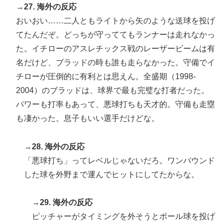
→27. 海外の反応
おいおい……二人ともライトから矢のような送球を投げ
てたんだぞ。どっちが守っててもランナーは走れなかっ
た。イチローのアスレチックス戦のレーザービームは有
名だけど、ブラッドの時も誰も走らなかった。守備でイ
チローが圧倒的に有利とは思えん。全盛期（1998-
2004）のブラッドは、球界で最も完璧な打者だった。
パワーも打率もあって、悪球打ちも天才的。守備も走塁
も凄かった。息子もいい選手だけどな。
→28. 海外の反応
「悪球打ち」ってレベルじゃないだろ。ワンバウンド
した球を外野まで運んでヒットにしてたからな。
→29. 海外の反応
ピッチャーがタイミングを外そうとボール球を投げ