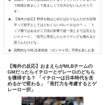
で韓国が羨ましくて羨ましくて仕方がないんだそうで
す」
【海外の反応】野球を観はじめたばかりなんだが大谷翔
▶
平って投手としてはどれくらいのレベルなの？ → 「ト
ップ層ではあるが二刀流の影響で超一流とまでは言えな
いイメージ」「投手に専念したらサイヤングも獲れると
思うんだけどな」
国際的な小咄 読者投稿 （ゼンマイ式）手間を楽しむ妄
▶
想？
外国人「2026年バロンドールは誰が受賞すべき?」エン
▶
【海外の反応】おまえらがMLBチームの
バペ、今季無冠でも初受賞か!?海外ファンが考える本命
GMだったらイチローとゲレーロのどちら
とは!?【海外の反応】
を獲得する？ 「イチローは日本時代を含
めるかで変わる」「長打力を考慮するとゲ
ガソリンスタンドで助けを求めた女性が連れ去られる瞬
▶
レーロ一択」
間！！
海外「世界で日本を死守するぞ！」 日本の消防署を訪
▶
スポーツ
れたちびっ子集団が世界をメロメロに