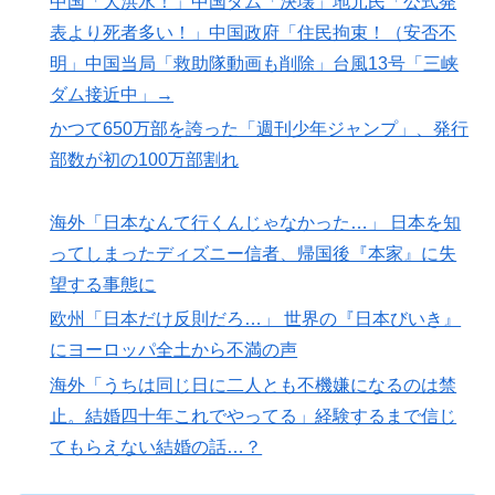
中国「大洪水！」中国ダム「決壊」地元民「公式発
表より死者多い！」中国政府「住民拘束！（安否不
明」中国当局「救助隊動画も削除」台風13号「三峡
ダム接近中」→
かつて650万部を誇った「週刊少年ジャンプ」、発行
部数が初の100万部割れ
海外「日本なんて行くんじゃなかった…」 日本を知
ってしまったディズニー信者、帰国後『本家』に失
望する事態に
欧州「日本だけ反則だろ…」 世界の『日本びいき』
にヨーロッパ全土から不満の声
海外「うちは同じ日に二人とも不機嫌になるのは禁
止。結婚四十年これでやってる」経験するまで信じ
てもらえない結婚の話…？