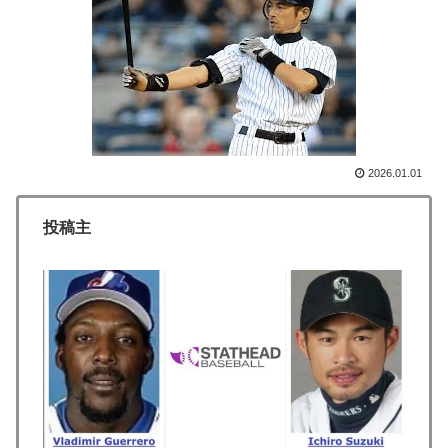
人類は広島から何を学んだのか 原爆投下から81年、核
▶
兵器が再び増え始めた世界【海外の反応・解説】
【激震】韓国人「韓国サッカー協会、W杯・五輪で複数
▶
回の性接待を行い審判を買収していたことが発覚…（ﾌﾞ
ﾙﾌﾞﾙ」＝韓国の反応
海外「全部日本の真似だったのか…」 日本の普通のテ
▶
2026.01.01
レビ番組が最新SNSの数十年先を行っていたと話題に
ロシア「お前らの国にある似非エッフェル塔を見せてく
▶
投稿主
れ！」
【悲報】中川翔子(41)「Xはもう愚痴だらけだから開き
▶
たくない」
韓国、日本で韓国籍のインフルエンサーが7台の車に当
▶
て逃げして逮捕されたのに「また日本は嫌韓しようとし
ている」と決めつけて責任転嫁
韓国人「PSG、日本の鈴木彩艶に約60億円で正式オファ
▶
ー・・・」→「あいつがそれほどなのか（ﾌﾞﾙﾌﾞﾙ）」