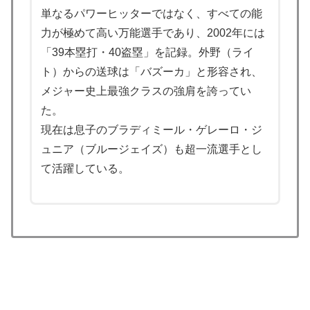
単なるパワーヒッターではなく、すべての能
海外「もう日本を離れるなよ！」 助っ人外国人にも敬
▶
力が極めて高い万能選手であり、2002年には
意を払う日本人の姿に感動の声が殺到
「39本塁打・40盗塁」を記録。外野（ライ
欧州「日本だけ反則だろ…」 世界の『日本びいき』に
▶
ト）からの送球は「バズーカ」と形容され、
ヨーロッパ全土から不満の声
メジャー史上最強クラスの強肩を誇ってい
海外「誰か助けて！日本で不思議な瓶に入った飲み物を
▶
た。
貰ったんだけど、これってどうやって開けるんだ！？」
現在は息子のブラディミール・ゲレーロ・ジ
【海外の反応】
ュニア（ブルージェイズ）も超一流選手とし
ライバルのリコに身体で賞金払わせる話やりてえ
▶
て活躍している。
【海外の反応】今永昇太、好調の秘訣はスマホ画面だと
▶
イマナガ節を炸裂「NPBでは面白さが必須条件なの？」
韓国人「韓国サッカー協会W杯予選で外国人審判に性接
▶
待したことが発覚！」
海外「日本なんて行くんじゃなかった…」 日本を知っ
▶
てしまったディズニー信者、帰国後『本家』に失望する
事態に