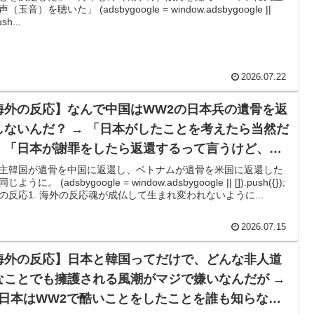
ット殺害を武装組織が主張。
（玉音）を聴いた」 (adsbygoogle = window.adsbygoogle ||
ush...
療チーム、海外でも凄すぎると絶賛
紙も驚愕した極限の中の日本人の姿に世界が衝撃
2026.07.22
接待は慣行だった』と衝撃発言！日韓ワールドカップ4強
海外の反応】なんで中国はWW2の日本兵の遺骨を返
しないんだ？ → 「日本がしたことを考えたら当然だ
本を知ってしまったディズニー信者、帰国後『本家』に失
」「日本が謝罪をしたら返還するって言うけど、日
は公式に何度も謝罪してるからな」
主韓国が遺骨を中国に返還し、ベトナムが遺骨を米国に返還した
た本当の理由がこちら…」→「昔から日本は愛されてた…
じように。 (adsbygoogle = window.adsbygoogle || []).push({});
の反応1. 海外の反応魂が成仏して生まれ変われないように...
のロウソクを何度も吹き消した7歳、その日だけ皿が回っ
2026.07.15
海外の反応】日本と韓国ってだけで、どんな非人道
長に断固たる支持を表明「隠す気もないんだなｗ」
なことでも擁護される風潮がマジで嫌いなんだが →
”日本はWW2で酷いことをしたことを誰も知らな
日本の富士山・大阪城・桜が描かれ物議＝韓国の反応