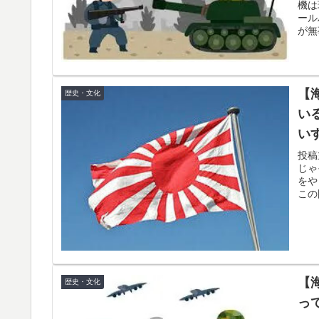
機は
ント盆ダンス”も
ール
が無
【
歴史・文化
い
い
念
投稿
じゃ
をや
この
【
歴史・文化
っ