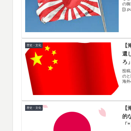
インドネシアの西パプアでアメリカ人パイロ
▶
の御声
[]).p
大地震が起きても手術をやり遂げる日本の医
▶
海外「日本人はなんて気高いんだ！」 英高級
▶
韓国人「韓国サッカー協会関係者が『不適切
▶
にも疑いの視線が向けられる」
【
歴史・文化
還
海外「日本なんて行くんじゃなかった…」 日
▶
ろ
望する事態に
本
投稿
韓国人「日本がここまでの観光大国に発展し
▶
のと同
海外
（ﾌﾞﾙﾌﾞﾙ」＝韓国の反応
「これ以上続けるならケーキは無しだよ」娘
▶
てこなかった
【
歴史・文化
【海外の反応】アルゼンチン協会、FIFA会
▶
的
「
3.1節がある月なのに…3月のカレンダーに
▶