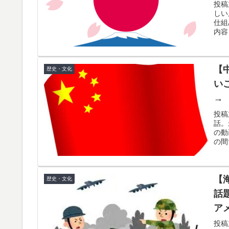
い
投稿
韓国人「韓国サッカー協会の性接待報道、海外
▶
しい
ゃ
仕組
も」→「マジで国の恥だ」「2002年まで疑
内容
で蹴り飛ばすね」
海外「日本はさすが過ぎるｗ」 日本は野生動
▶
【
歴史・文化
韓国人「韓国サッカー協会、外国人審判に“性接
▶
い
か？」「日本人が言ってたこと正しかったね・・
→
だ
ぺこぱ松蔭寺「みんな右とか左とか拘りすぎ
▶
投稿
話。
た
の動
韓国人「日本の柴犬くん散歩中の暑さに耐え
▶
の間
韓国人「“韓国サッカー”性接待の試合結果を
▶
「これが本当のベッドサッカーだ」
【
歴史・文化
外国人「日本の未来は安泰だ」16歳MF三井
▶
話
絡む活躍で海外絶賛！【海外の反応】
ア
【夏の風物詩】「うるさい」で消える?“盆踊り
▶
投稿