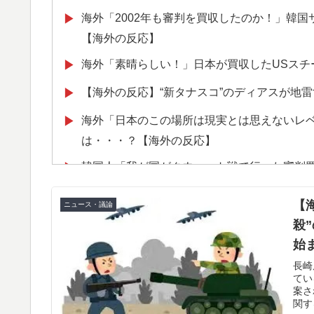
海外「2002年も審判を買収したのか！」韓
▶
【海外の反応】
海外「素晴らしい！」日本が買収したUSスチ
▶
【海外の反応】“新タナスコ”のディアスが地
▶
海外「日本のこの場所は現実とは思えないレ
▶
は・・・？【海外の反応】
韓国人「我が国がクウェート戦で行った審判
▶
なやつ…（ﾌﾞﾙﾌﾞﾙ」＝韓国の反応
【
ニュース・議論
【朗報】寺田心、ベンチプレス110kgwww
▶
殺
外国人「アジア杯で優勝するんだ」日本代表、W
▶
始
ら追い風に！アメリカ人もポット1争いに熱視
に
長崎
てい
「オーデコロンの定期注文が月50本、1808
▶
案さ
関す
たのか…