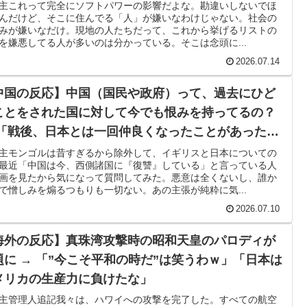
”って本気で言ってるのか？」「ネットのやり過ぎじ
主これって完全にソフトパワーの影響だよな。勘違いしないでほ
でも大騒ぎに・・・2002年W杯4強の記録取り消しの声
んだけど、そこに住んでる「人」が嫌いなわけじゃない。社会の
ないか？」
みが嫌いなだけ。現地の人たちだって、これから挙げるリストの
う価値がある」「国民や国が築いた国格をサッカー選手が足
を嫌悪してる人が多いのは分かっている。そこは念頭に...
2026.07.14
物の喧嘩さえ可愛くなってしまうと世界が騒然
中国の反応】中国（国民や政府）って、過去にひど
待”報道・・・」→「2002年の審判買収が事実だったの
ことをされた国に対して今でも恨みを持ってるの？
・...
 「戦後、日本とは一回仲良くなったことがあったん
けどな」「植民地化しようとした欧米も当時略奪し
。思想関係なく応援しようよ」
主モンゴルは昔すぎるから除外して、イギリスと日本についての
最近「中国は今、西側諸国に『復讐』している」と言っている人
ものを返すべきだ」
画を見たから気になって質問してみた。悪意は全くないし、誰か
られなかった結果」
で憎しみを煽るつもりも一切ない。あの主張が純粋に気...
ご覧ください」→「マッサージ効果は間違いないねｗ」
2026.07.10
海外の反応】真珠湾攻撃時の昭和天皇のパロディが
寺眞、衝撃ゴール！久保建英超え歴代2位の記録！3得点に
題に → 「”今こそ平和の時だ”は笑うわｗ」「日本は
メリカの生産力に負けたな」
”存続の危機 会場数は20年で半減 騒音対策で“サイレ
主管理人追記我々は、ハワイへの攻撃を完了した。すべての航空