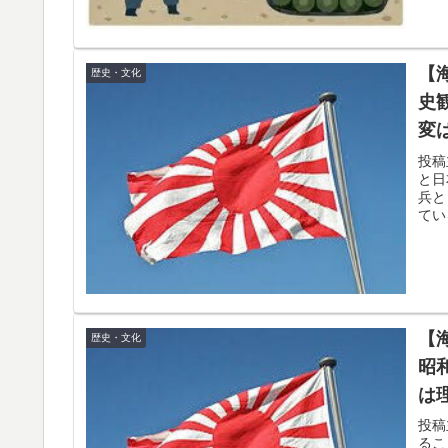
英国人「安心感が違う」冨安健洋、パレス移
▶
が気づく..【海外の反応】
【
歴史・文化
日本「俺は有名な武士の家系だけど世界のみ
▶
史
変
【海外の反応】中国がAI開発の主導権を握りつ
▶
投稿
だろうな」「自動車産業と同じ道を歩んでる
と日
兵と
スカトロ野郎「今日仕事が終わったらやっと
▶
てい
Google DeepMind再編 「Google
▶
応・解説】
【海外の反応】日本政府が、アメリカ政府に
▶
警告 → 「若者票を集めたいんだろうな」「
【
歴史・文化
昭
【海外の反応】アルゼンチン協会、FIFA会
▶
は
外国人「俺達が見かけたヤバすぎる髪型を集
▶
投稿
るこ