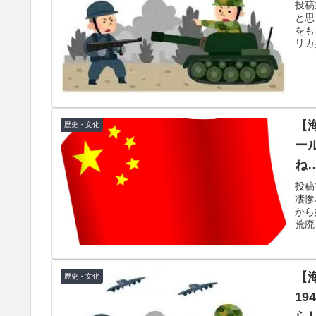
投稿
と思
をも
リカ
【
歴史・文化
ー
ね
し
投稿
凄惨
か
から
荒廃
【
歴史・文化
1