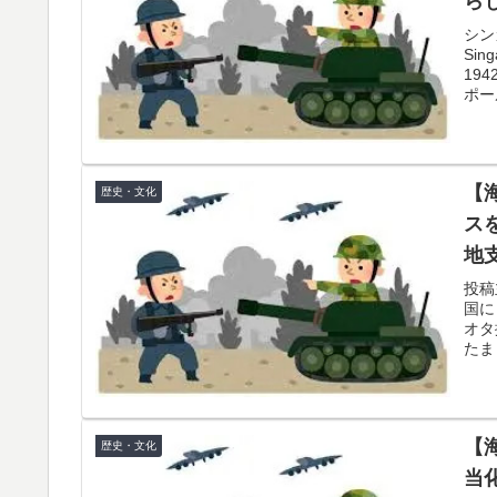
ら
シン
Si
19
ポー
【
歴史・文化
ス
地
勝
投稿
国に
オタ
たま
【
歴史・文化
当