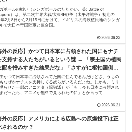
しい
ガポールの戦い（シンガポールのたたかい、英: Battle of
ngapore）は、第二次世界大戦/大東亜戦争（太平洋戦争）初期の
42年2月8日から2月15日にかけて、イギリスの海峡植民地のシンガ
ルで大日本帝国陸軍と連合国...
2026.06.23
海外の反応】かつて日本軍に占領された国にもナチ
を支持する人たちがいるという謎 → 「宗主国の植民
支配を憎みすぎた結果だな」「さすがに枢軸国側に
ってほしかったって人はさすがに多くないだろ」
主かつて日本軍に占領されてた国に住んでるんだけどさ、うちの
もなぜかナチスを支持してる奴らがいるんだよね。しかも、ミリ
拗らせた一部のアニオタ（親独派）が「もし今も日本に占領され
まだったら、アニメが無料で見られたのに」とか言って...
2026.06.21
海外の反応】アメリカによる広島への原爆投下は正
化されるのか？