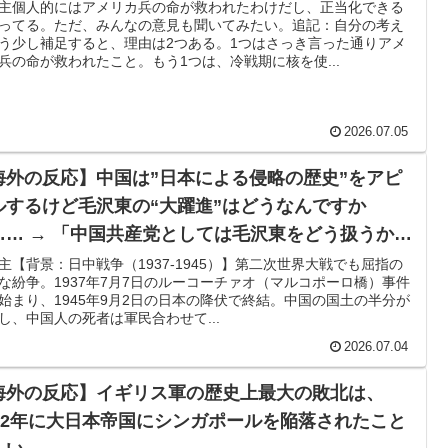
主個人的にはアメリカ兵の命が救われたわけだし、正当化できる
ってる。ただ、みんなの意見も聞いてみたい。追記：自分の考え
う少し補足すると、理由は2つある。1つはさっき言った通りアメ
兵の命が救われたこと。もう1つは、冷戦期に核を使...
2026.07.05
海外の反応】中国は”日本による侵略の歴史”をアピ
ルするけど毛沢東の“大躍進”はどうなんですか
…… → 「中国共産党としては毛沢東をどう扱うか難
いだろうな」「他人が罪を犯したとしても、他の誰
主【背景：日中戦争（1937-1945）】第二次世界大戦でも屈指の
な紛争。1937年7月7日のルーコーチァオ（マルコポーロ橋）事件
の罪がなくなるわけじゃないぞ」
始まり、1945年9月2日の日本の降伏で終結。中国の国土の半分が
し、中国人の死者は軍民合わせて...
2026.07.04
海外の反応】イギリス軍の歴史上最大の敗北は、
942年に大日本帝国にシンガポールを陥落されたこと