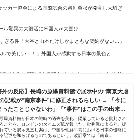
国サッカー協会による国際試合の審判買収が発覚し大騒ぎ！
ール驚異の大復活に米国人が大喜び
雷すぎる件「大谷と山本だけしかまともな契約がない…」
ベルで美しい…！」外国人が感動する日本の景色と
買収が本当に深刻である理由がこちら…」→「これはダメ
海外の反応】長崎の原爆資料館で展示中の”南京大虐
”の記載が”南京事件”に修正されるらしい → 「今に
杯ポット1入りに現実味!?2030大会で出場枠「64」な
まったことじゃないわ」「”事件”はこの手の出来事
線！【海外の反応】
使われる一般的な日本語だけどな」
原爆資料館が日本の戦時の過去を美化・隠蔽していると批判され
ることを、ロンドンのタイムズ紙が報じた。批判派によると、提
年の請求書には72本」ナポレオンは1日2本を何に使ってい
れている展示見直し案は、中国や朝鮮半島における日本の侵略に
る記述を和らげるものであるという。改訂案では「南京...