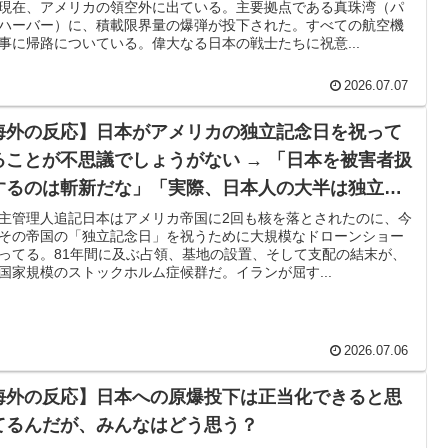
現在、アメリカの領空外に出ている。主要拠点である真珠湾（パ
ハーバー）に、積載限界量の爆弾が投下された。すべての航空機
事に帰路についている。偉大なる日本の戦士たちに祝意...
2026.07.07
海外の反応】日本がアメリカの独立記念日を祝って
ることが不思議でしょうがない → 「日本を被害者扱
するのは斬新だな」「実際、日本人の大半は独立記
日のことなんて知らないだろうけどな」
主管理人追記日本はアメリカ帝国に2回も核を落とされたのに、今
その帝国の「独立記念日」を祝うために大規模なドローンショー
ってる。81年間に及ぶ占領、基地の設置、そして支配の結末が、
国家規模のストックホルム症候群だ。イランが屈す...
2026.07.06
海外の反応】日本への原爆投下は正当化できると思
てるんだが、みんなはどう思う？