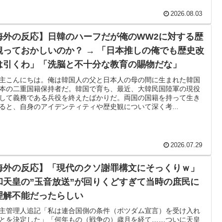
籍当日にデビュー！圧巻3連続ブロックも披露で現地サポ
2026.08.03
海外の反応】日韓のハーフだが俺のWW2に対する歴
んなは先祖に偉人っている？」
観っておかしいのか？ → 「日本推しの俺でも歴史改
は引くわ」「洗脳と不十分な教育の賜物だな」
つあるよな → 「どうせアメリカは中国製AIを規制するん
主こんにちは。俺は韓国人の父と日本人の母の間に生まれた韓国
気がする」
本の二重国籍保持者だ。韓国で育ち、最近、大韓民国陸軍の現役
して義務である兵役を終えたばかりだ。両国の国籍を持って生き
うんこが食べられるぞ」←こんなやつが実在する事実
ると、自身のアイデンティティや歴史観について深く考...
を作った男」ディーンが去り、本体は稼ぐAIへ舵を切る【海外の反
2026.07.29
よるネットミームとしての任天堂やポケモン使用に対して
任天堂の法務部隊が出てくるぞ」
海外の反応】「現代のクソ謝罪構文にそっくりｗ」
和天皇の”玉音放送”が回りくどすぎて当時の庶民に
長に確固たる支持を表明「隠す気もないんだなｗ」
理解不能だったらしい
めてみたｗｗｗｗ」
主管理人追記「私は連合国側の条件（ポツダム宣言）を受け入れ
とを決定した」「何年もの（戦争の）歳月を経て……ついに天皇