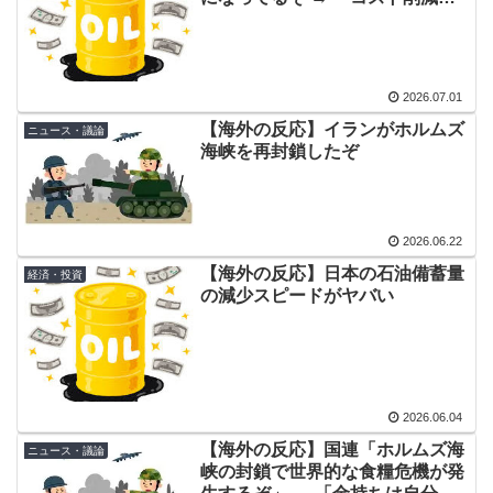
に偉人っている？」
こうやって宣伝効果もある、天才
かよ」「これを機会に今後も資源
韓国人「日本メディアが大型台風13号が急カーブで韓国
▶
を無駄に使わないようにしたらど
方面に向かって来ると予報！」→「予想外の進路‥」
うだ？」
2026.07.01
韓国が独自開発したと自慢する甘いトマト、実はそこら
▶
【海外の反応】イランがホルムズ
ニュース・議論
辺のトマトに砂糖水を注入していただけなのが判明して
海峡を再封鎖したぞ
大問題にw
【伝説の100得点、いまだ都市伝説扱い】海外「バムの
▶
83点でようやく信じた」
2026.06.22
海外「素晴らしい！」日本が買収したUSスチール驚異の
▶
【海外の反応】日本の石油備蓄量
経済・投資
大復活に米国人が大喜び
の減少スピードがヤバい
【MLB】化け物みたいな球を投げるクローザーを先発に
▶
転向させないのはなんで？ → 「100mとマラソンの違
い」「先発は2－3種類の一級品の変化球が必要だから
な」
2026.06.04
韓国人「熊本地震で見る日本の土木技術の完全勝利をご
▶
【海外の反応】国連「ホルムズ海
ニュース・議論
峡の封鎖で世界的な食糧危機が発
覧ください」→「これはすごいわ」「こういうのを見る