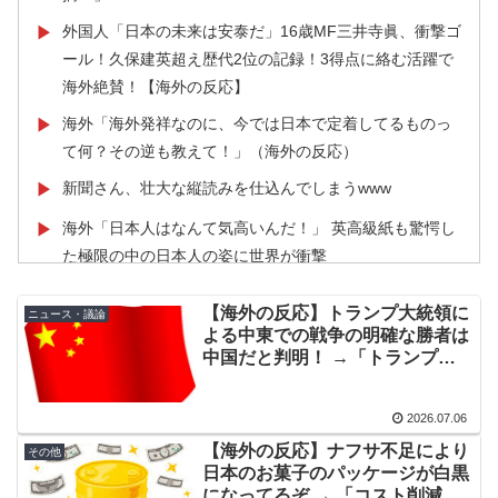
外国人「日本の未来は安泰だ」16歳MF三井寺眞、衝撃ゴ
▶
ール！久保建英超え歴代2位の記録！3得点に絡む活躍で
海外絶賛！【海外の反応】
海外「海外発祥なのに、今では日本で定着してるものっ
▶
て何？その逆も教えて！」（海外の反応）
新聞さん、壮大な縦読みを仕込んでしまうwww
▶
海外「日本人はなんて気高いんだ！」 英高級紙も驚愕し
▶
た極限の中の日本人の姿に世界が衝撃
軽飛行機が屋根すれすれを抜けて飛行場へ、車輪を出さ
▶
【海外の反応】トランプ大統領に
ニュース・議論
ないまま胴体着陸「これよりひどい着陸なら山ほど見て
よる中東での戦争の明確な勝者は
きた」【海外の反応】
中国だと判明！ →「トランプは
ガチで中国で大人気らしいな」
外国人「アジア杯で優勝するんだ」日本代表、W杯ポッ
▶
「わざわざレポートにまとめなく
ト1入りに現実味!?2030大会で出場枠「64」なら追い風
2026.07.06
てもみんな知ってただろ」
に！アメリカ人もポット1争いに熱視線！【海外の反応】
【海外の反応】ナフサ不足により
その他
日本のお菓子のパッケージが白黒
日本「俺は有名な武士の家系だけど世界のみんなは先祖
▶
になってるぞ → 「コスト削減＋