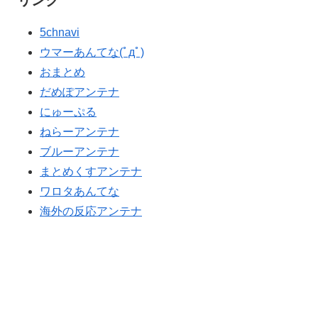
リンク
ぺこぱ松蔭寺「みんな右とか左とか拘りすぎ。思想関係
▶
【海外の反応】アルゼンチン協会、FIFA会長に断固たる
▶
なく応援しようよ」
支持を表明「隠す気もないんだなｗ」
5chnavi
韓国人「我が国がクウェート戦で行った審判買収が本当
▶
ウマーあんてな(ﾟдﾟ)
に深刻である理由がこちら…」→「これはダメなやつ…
おまとめ
（ﾌﾞﾙﾌﾞﾙ」＝韓国の反応
だめぽアンテナ
日本「俺は有名な武士の家系だけど世界のみんなは先祖
▶
にゅーぷる
に偉人っている？」
ねらーアンテナ
外国人「アジア杯で優勝するんだ」日本代表、W杯ポッ
▶
ブルーアンテナ
ト1入りに現実味!?2030大会で出場枠「64」なら追い風
まとめくすアンテナ
に！アメリカ人もポット1争いに熱視線！【海外の反応】
ワロタあんてな
【伝説の100得点、いまだ都市伝説扱い】海外「バムの
▶
海外の反応アンテナ
83点でようやく信じた」
韓国人「日本メディアが2002年ワールドカップ韓国準決
▶
勝も調査すべきと主張！」→「英国メディアも一斉に指
摘‥」
外国人「日本の未来は安泰だ」16歳MF三井寺眞、衝撃ゴ
▶