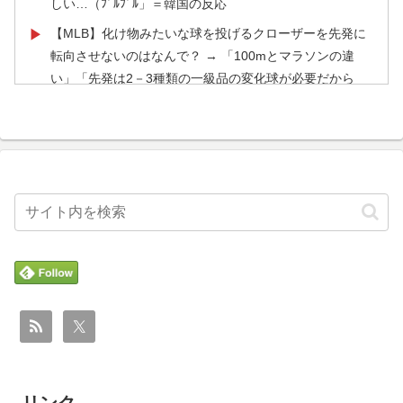
しい…（ﾌﾞﾙﾌﾞﾙ」＝韓国の反応
え可愛くなってしまうと世界が騒然
【MLB】化け物みたいな球を投げるクローザーを先発に
▶
海外「親が買った覚えのないプレゼントが山積みなのに
▶
転向させないのはなんで？ → 「100mとマラソンの違
誰も騒がない」サンタ映画最大の設定の穴…？
い」「先発は2－3種類の一級品の変化球が必要だから
な」
韓国人「フランスの有力紙も大韓サッカー協会前代未聞
▶
の不祥事を詳細に報道！」→「国際的スキャンダルに発
海外「海外発祥なのに、今では日本で定着してるものっ
▶
展してしまう‥」
て何？その逆も教えて！」（海外の反応）
海外「全部日本の真似だったのか…」 日本の普通のテレ
▶
海外「全部日本の真似だったのか…」 日本の普通のテレ
▶
ビ番組が最新SNSの数十年先を行っていたと話題に
ビ番組が最新SNSの数十年先を行っていたと話題に
海外「日本なんて行くんじゃなかった…」 日本を知って
▶
海外「日本はさすが過ぎるｗ」 日本は野生動物の喧嘩さ
▶
しまったディズニー信者、帰国後『本家』に失望する事
え可愛くなってしまうと世界が騒然
態に
韓国人「日本メディアが大型台風13号が急カーブで韓国
▶
【衝撃】韓国人「日本の名門女子校、漫画のままかよ」
▶
方面に向かって来ると予報！」→「予想外の進路‥」
フランス人「欲張りすぎだ」中村敬斗、ランス残留の可
▶
海外「日本なんて行くんじゃなかった…」 日本を知って
▶
能性を会長が示唆！移籍金が交渉の壁に..現地サポの本音
しまったディズニー信者、帰国後『本家』に失望する事
がこれ！【海外の反応】
態に