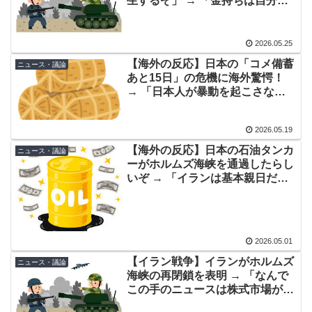
生するぞ」 → 「金持ちは自分た
と日本人は何か適当に作る感じがしない・・・」「あれ
ちは困らないと思って何もしない
がまさに経験値である」
んだろうな」「早く家庭菜園を始
めなければ」
2026.05.25
イチローさん「僕は本を読まない。好きなアニメはドラ
▶
ゴンボール」【海外の反応】
【海外の反応】日本の「コメ備蓄
ニュース・議論
あと15日」の危機に海外驚愕！
韓国人「過去のW杯で韓国代表がドーピング検査をすり
▶
→ 「日本人が暴動を起こさない
抜けるように注射していたものがこちら…」→「恥ずか
のが信じられない」
しい…（ﾌﾞﾙﾌﾞﾙ」＝韓国の反応
2026.05.19
【衝撃】韓国人「エボシ御前の声の人、若い頃がこれか
▶
【海外の反応】日本の石油タンカ
ニュース・議論
よ」
ーがホルムズ海峡を通過したらし
いぞ → 「イランは基本親日だか
「1個9,983キロカロリー、成人が4〜5日かけて食べる
▶
らな」「通航料を支払っていない
量」店名は『心臓発作グリル』、そこで本当に心臓発作
ってのは信じられん」
が起きた日
大地震が起きても手術をやり遂げる日本の医療チーム、
▶
2026.05.01
海外でも凄すぎると絶賛
【イラン戦争】イランがホルムズ
ニュース・議論
海峡の再閉鎖を表明 → 「なんで
外国人「俺達が見かけたヤバすぎる髪型を集めてみたｗ
▶
この手のニュースは株式市場が閉
ｗｗｗ」
まってから出てくるんだ？」「解