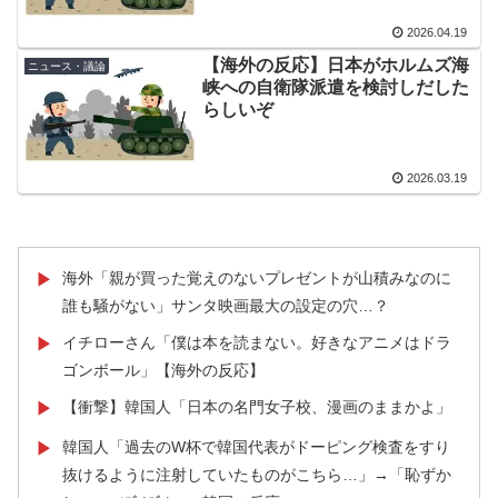
放から12時間ももたなかったの
【海外の反応】アルゼンチン協会、FIFA会長に確固たる
▶
か……」
2026.04.19
支持を表明「隠す気もないんだなｗ」
【海外の反応】日本がホルムズ海
ニュース・議論
韓国人「我が国がクウェート戦で行った審判買収が本当
▶
峡への自衛隊派遣を検討しだした
に深刻である理由がこちら…」→「これはダメなやつ…
らしいぞ
（ﾌﾞﾙﾌﾞﾙ」＝韓国の反応
海外「素晴らしい！」日本が買収したUSスチール驚異の
▶
2026.03.19
大復活に米国人が大喜び
【海外の反応】アルゼンチン協会、FIFA会長に断固たる
▶
支持を表明「隠す気もないんだなｗ」
海外「親が買った覚えのないプレゼントが山積みなのに
▶
スカトロ野郎「今日仕事が終わったらやっとうんこが食
▶
誰も騒がない」サンタ映画最大の設定の穴…？
べられるぞ」←こんなやつが実在する事実
イチローさん「僕は本を読まない。好きなアニメはドラ
▶
大地震が起きても手術をやり遂げる日本の医療チーム、
▶
ゴンボール」【海外の反応】
海外でも凄すぎると絶賛
【衝撃】韓国人「日本の名門女子校、漫画のままかよ」
▶
3.1節がある月なのに…3月のカレンダーに日本の富士
▶
韓国人「過去のW杯で韓国代表がドーピング検査をすり
▶
山・大阪城・桜が描かれ物議＝韓国の反応
抜けるように注射していたものがこちら…」→「恥ずか
海外「日本はさすが過ぎるｗ」 日本は野生動物の喧嘩さ
▶