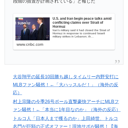
段階の措置が計画されている」と報じた
12年の国際試合における外国審判への接待疑惑が海外で
一斉に報じられる‥」
U.S. and Iran begin peace talks amid
conflicting claims over Strait of
韓国人「日本人女性逮捕！ソウルで夜中一人ゴルフクラ
▶
Hormuz
ブ振り回し暴れた理由」
Iran's military said it had closed the Strait of
Hormuz in response to continued Israeli
military strikes in Lebanon; th…
裏庭に現れたクマがスカンクに撃退されるまさかの瞬
▶
www.cnbc.com
間！！
外国人「アジア杯で優勝するんだ」日本代表、W杯ポッ
▶
ト1入りに現実味!?2030大会で出場枠「64」なら追い風
に！アメリカ人もポット1争いに熱視線！【海外の反
大谷翔平の延長10回勝ち越しタイムリー内野安打に
応】
MLBファン騒然！←「大ハッスルだ！」（海外の反
【衝撃】韓国人「日本の軽トラ、原型どこ行った」
▶
応）
韓国人「日本は市民意識が高くて他人に迷惑をかけない
▶
村上宗隆の今季26号ポール直撃豪快アーチにMLBフ
というけど、実際の現地の様子がこちら・・・」
ァン騒然！←「本当に1年目なのか」（海外の反応）
【海外の反応】52歳イチロー、マ軍主催のホームラン競
▶
トルコ人「日本人まで獲るのか」上田綺世、トルコ
争で柵越えを連発「現役時代の噂は本当だったんだ
名門が巨額の正式オファー！現地サポが騒然！【海