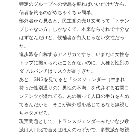
特定のグループへの憎悪を煽ればいいだけだから、
信者を釣るのがめちゃくちゃ簡単。
部外者から見ると、民主党の売り文句って「トラン
プじゃない方」しかなくて、本来ならそれで十分な
はずなんだけど、候補者が白人じゃない女性だっ
た。
進歩派を自称するアメリカですら、いまだに女性を
トップに据えられたことがないのに、人種と性別の
ダブルパンチはリスクが高すぎた。
あと、SNSを見てると「シスジェンダー（生まれ
持った性別通りの）男性の不満」を代弁する右翼コ
ンテンツが溢れてる。あの層って人口の半分を占め
てるんだから、そこが疎外感を感じてるなら無視し
ちゃダメだろ。
現実問題として、トランスジェンダーみたいな少数
派は人口比で言えばほんのわずかで、多数派が敵視