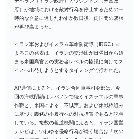
テヘラン（イラン政府）とワシントン（米国政
た…」
府）が地域における敵対行為を停止するための一
【MLB】ドジャースファン「7連敗はしんどいわ……」
▶
時的な合意に達したわずか数日後、両国間の緊張
→ 「まだまだ7.5ゲーム差もあるんだぞ」「毎年暑い季
が再び高まった。
節に負けることが増えるけど結局10月には勝って終わる
んだよ」
イラン軍およびイスラム革命防衛隊（IRGC）に
韓国人「織田信長の安土城の復元図と建築技術の高さに
▶
よるこの発表は、イランの交渉団が日曜日から始
韓国人が衝撃！」→「当時の技術力に言葉を失う‥」
まる米国高官との実務者レベルの協議に向けてス
海外「なんてこった！」日本とドイツの病院食のあまり
▶
イスへ出発しようとするタイミングで行われた。
の差に海外が大騒ぎ
海外「凄すぎる！」折り紙と並ぶあの日本の偉大な発明
▶
AP通信によると、イラン合同軍事司令部は、今
に海外がびっくり仰天
回の海峡閉鎖はレバノンで続くイスラエルの軍事
外国人「アンチがいない女性アニメキャラといえば誰が
▶
作戦と、米国による「不誠実」および休戦枠組み
思い浮かぶ？」
に基づく義務の不履行への対抗措置であると説明
海外「いいパンチだった」超大物YouYuberが伝説のボ
▶
している。複数の報道機関によると、イラン国営
クサーマイク・タイソンにパンチを食らうｗｗ
テレビは、いわゆる侵略行為が続く場合は「次の
韓国人「韓国のイメージ失墜は免れないのか？2011〜
▶