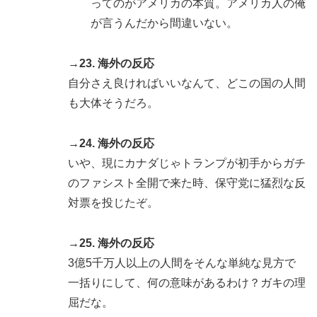
ってのがアメリカの本質。アメリカ人の俺
が言うんだから間違いない。
→23. 海外の反応
自分さえ良ければいいなんて、どこの国の人間
も大体そうだろ。
→24. 海外の反応
いや、現にカナダじゃトランプが初手からガチ
のファシスト全開で来た時、保守党に猛烈な反
対票を投じたぞ。
→25. 海外の反応
3億5千万人以上の人間をそんな単純な見方で
一括りにして、何の意味があるわけ？ガキの理
屈だな。