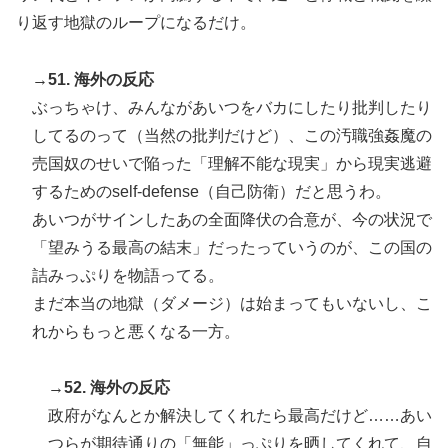
り返す地獄のループになるだけ。
→51. 海外の反応
ぶっちゃけ、みんながあいつをバカにしたり批判したり
してるのって（当然の批判だけど）、この汚職強姦魔の
売国奴のせいで陥った「理解不能な現実」から現実逃避
するためのself-defense（自己防衛）だと思うわ。
あいつがサインしたあの全面降伏の合意が、今の状況で
「望みうる最高の結末」だったっていうのが、この国の
詰みっぷりを物語ってる。
まだ本当の地獄（ダメージ）は始まってもいないし、こ
れからもっと悪くなる一方。
→52. 海外の反応
政府がなんとか解決してくれたら最高だけど……あい
つらが期待通りの「無能」っぷりを晒してくれて、自