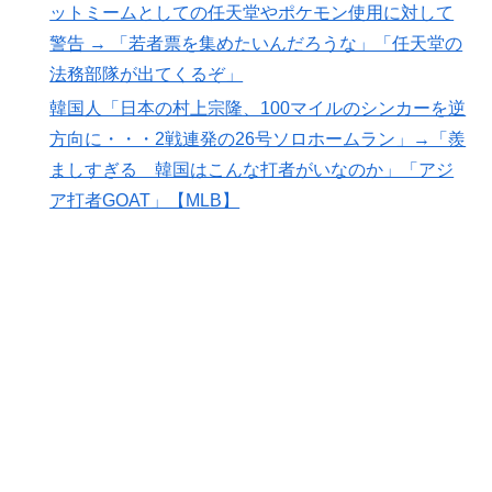
【海外の反応】“新タナスコ”のディアスが地雷すぎる件
▶
ットミームとしての任天堂やポケモン使用に対して
「大谷と山本だけしかまともな契約がない…」
警告 → 「若者票を集めたいんだろうな」「任天堂の
法務部隊が出てくるぞ」
ヒロアカの葉隠ちゃんって透明なうんこするの？
▶
韓国人「日本の村上宗隆、100マイルのシンカーを逆
海外「今年、夏の暑さが厳しい日本でこんなものが売れ
▶
方向に・・・2戦連発の26号ソロホームラン」→「羨
てるらしい！ｗ」外国人が驚いた日本の商品と
は・・・？【海外の反応】
ましすぎる 韓国はこんな打者がいなのか」「アジ
ア打者GOAT」【MLB】