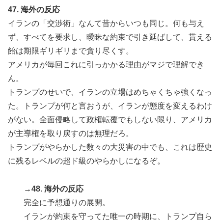
47. 海外の反応
イランの「交渉術」なんて昔からいつも同じ。何も与え
ず、すべてを要求し、曖昧な約束で引き延ばして、貰える
飴は期限ギリギリまで貪り尽くす。
アメリカが毎回これに引っかかる理由がマジで理解でき
ん。
トランプのせいで、イランの立場はめちゃくちゃ強くなっ
た。トランプが何と言おうが、イランが態度を変えるわけ
がない。全面侵略して政権転覆でもしない限り、アメリカ
が主導権を取り戻すのは無理だろ。
トランプがやらかした数々の大災害の中でも、これは歴史
に残るレベルの超ド級のやらかしになるぞ。
→48. 海外の反応
完全に予想通りの展開。
イランが約束を守ってた唯一の時期に、トランプ自ら