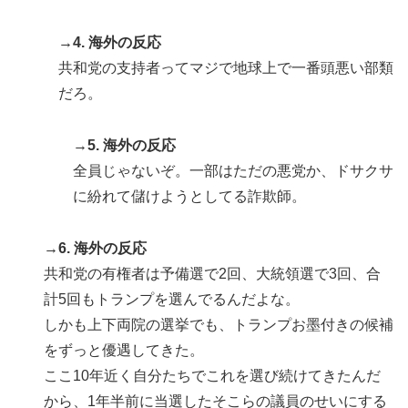
→4. 海外の反応
共和党の支持者ってマジで地球上で一番頭悪い部類
だろ。
→5. 海外の反応
全員じゃないぞ。一部はただの悪党か、ドサクサ
に紛れて儲けようとしてる詐欺師。
→6. 海外の反応
共和党の有権者は予備選で2回、大統領選で3回、合
計5回もトランプを選んでるんだよな。
しかも上下両院の選挙でも、トランプお墨付きの候補
をずっと優遇してきた。
ここ10年近く自分たちでこれを選び続けてきたんだ
から、1年半前に当選したそこらの議員のせいにする