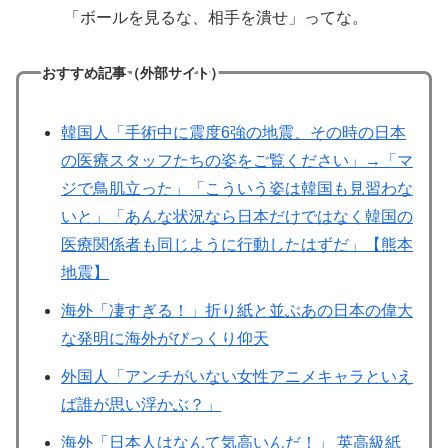
「ボールを見るな、相手を潰せ」ってな。
おすすめ記事（外部サイト）
韓国人「手術中に震度6強の地震、その時の日本
の医療スタッフたちの姿をご覧ください」→「マ
ジで鳥肌立った」「こういう姿は韓国も見習わな
いと」「あんな状況なら日本だけではなく韓国の
医療関係者も同じように行動したはずだ」【熊本
地震】
海外「凄すぎる！」折り紙と並ぶあの日本の偉大
な発明に海外がびっくり仰天
外国人「アンチがいない女性アニメキャラといえ
ば誰が思い浮かぶ？」
海外「日本人はなんて気高いんだ！」 英高級紙