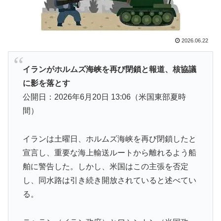
す…」
海外「”京都の鳥”は良いぞ」小規模だけどお勧めな日本
▶
の観光名所／お店に対する海外の反応
2026.06.22
トルコ人「日本人まで獲るのか」上田綺世、トルコ名門
▶
が巨額の正式オファー！現地サポが騒然！【海外の反
イランがホルムズ海峡を再び閉鎖と報道、核協議
応】
に影を落とす
海外「この日本アニメはマジでぶっ飛んでる！ｗ」外国
▶
公開日：2026年6月20日 13:06（米国東部夏時
人が予測不可能でぶっ飛んでると評価した日本アニメと
間）
は・・・？ 海外の反応
英国人「安心感が違う」冨安健洋、パレス移籍当日にデ
▶
イランは土曜日、ホルムズ海峡を再び閉鎖したと
ビュー！圧巻3連続ブロックも披露で現地サポが気づく..
宣言し、重要な海上輸送ルートから離れるよう船
【海外の反応】
舶に警告した。しかし、米国はこの主張を否定
韓国人「不適切接待疑惑、2002年イタリア・スペイン
▶
し、同水路は引き続き開放されていると述べてい
戦で『韓国に奪われた』と欧州の大手メディアが一斉に
る。
報道！」
外国人「親子丼という日本の料理の直訳を知ってしまっ
▶