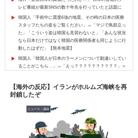
レビ番組が最新SNSの数十年先を行っていたと話題に
韓国人「手術中に震度6強の地震、その時の日本の医療
▶
スタッフたちの姿をご覧ください」→「マジで鳥肌立っ
た」「こういう姿は韓国も見習わないと」「あんな状況
なら日本だけではなく韓国の医療関係者も同じように行
動したはずだ」【熊本地震】
韓国人「韓国人が日本のラーメンについて勘違いしてい
▶
ることがこちら…」→「えっ？？？？？？？？？？」＝
韓国の反応
海外「日本人はなんて気高いんだ！」 英高級紙も驚愕
▶
【海外の反応】イランがホルムズ海峡を再
した極限の中の日本人の姿に世界が衝撃
封鎖したぞ
海外「今年、夏の暑さが厳しい日本でこんなものが売れ
▶
てるらしい！ｗ」外国人が驚いた日本の商品と
ニュース・議論
は・・・？【海外の反応】
韓国人「台風で品不足になった沖縄のスーパーに行って
▶
みたら、なぜか辛ラーメンだけ売れ残っていたんで