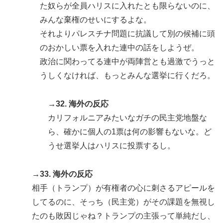
た奴らが全員ハリスに入れたとも限らないのに、
みんな棄権のせいにするよな。
それよりパレスチナ問題に抗議して別の候補に頭
のおかしい票を入れた連中の話をしようぜ。
政治に関わってる連中が両陣営とも過激でうっと
うしくなければ、もっとみんな選挙に行くだろ。
→32. 海外の反応
カリフォルニアみたいなガチの民主党地盤な
ら、確かに個人の1票は何の影響もないな。ど
うせ選挙人はハリスに投票するし。
→33. 海外の反応
相手（トランプ）が有権者の心に刺さるアピールを
してるのに、そっち（民主党）がその課題を無視し
たのも敗因じゃね？トランプの主張って単純だし、