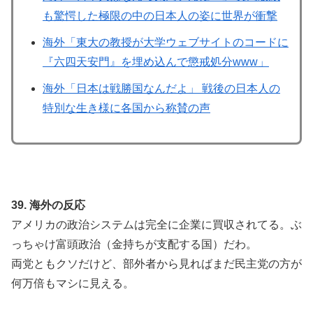
も驚愕した極限の中の日本人の姿に世界が衝撃
海外「東大の教授が大学ウェブサイトのコードに
『六四天安門』を埋め込んで懲戒処分www」
海外「日本は戦勝国なんだよ」 戦後の日本人の
特別な生き様に各国から称賛の声
39. 海外の反応
アメリカの政治システムは完全に企業に買収されてる。ぶ
っちゃけ富頭政治（金持ちが支配する国）だわ。
両党ともクソだけど、部外者から見ればまだ民主党の方が
何万倍もマシに見える。