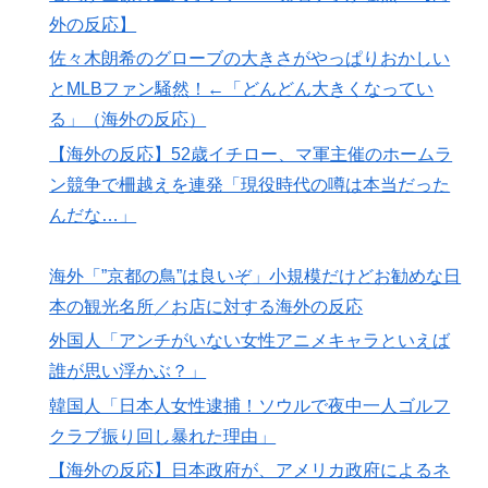
な…」
外の反応】
【MLB】ドジャースファン「7連敗はしんどいわ……」
▶
佐々木朗希のグローブの大きさがやっぱりおかしい
→ 「まだまだ7.5ゲーム差もあるんだぞ」「毎年暑い季
とMLBファン騒然！←「どんどん大きくなってい
節に負けることが増えるけど結局10月には勝って終わる
る」（海外の反応）
んだよ」
【海外の反応】52歳イチロー、マ軍主催のホームラ
韓国人「SKハイニックスが10%台の暴落！外国人投資
▶
家と機関が売り越しを仕掛けコスピが4%を超える大幅
ン競争で柵越えを連発「現役時代の噂は本当だった
な下落‥」
んだな…」
焦げだらけの業務用鉄板が水と蒸気で鏡のようにピカピ
▶
カに「味が全部流れていく！」【海外の反応】
海外「”京都の鳥”は良いぞ」小規模だけどお勧めな日
本の観光名所／お店に対する海外の反応
海外「プレミアのレベルか？」ブライトンが上田綺世の
▶
獲得に動き出して海外大騒ぎ！（海外の反応）
外国人「アンチがいない女性アニメキャラといえば
誰が思い浮かぶ？」
海外「日本の科学者が猫の寿命を2倍に上げる注射剤を
▶
開発。これこそノーベル賞だろ！」
韓国人「日本人女性逮捕！ソウルで夜中一人ゴルフ
【韓国サッカー】性接待で審判買収！W杯予選7戦無敗
クラブ振り回し暴れた理由」
▶
の裏側
【海外の反応】日本政府が、アメリカ政府によるネ