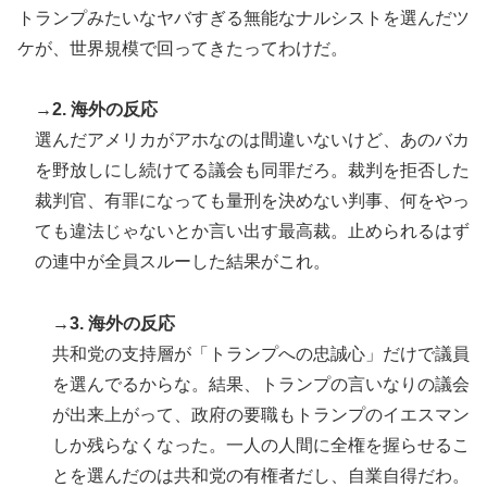
トランプみたいなヤバすぎる無能なナルシストを選んだツ
ケが、世界規模で回ってきたってわけだ。
→2. 海外の反応
選んだアメリカがアホなのは間違いないけど、あのバカ
を野放しにし続けてる議会も同罪だろ。裁判を拒否した
裁判官、有罪になっても量刑を決めない判事、何をやっ
ても違法じゃないとか言い出す最高裁。止められるはず
の連中が全員スルーした結果がこれ。
→3. 海外の反応
共和党の支持層が「トランプへの忠誠心」だけで議員
を選んでるからな。結果、トランプの言いなりの議会
が出来上がって、政府の要職もトランプのイエスマン
しか残らなくなった。一人の人間に全権を握らせるこ
とを選んだのは共和党の有権者だし、自業自得だわ。