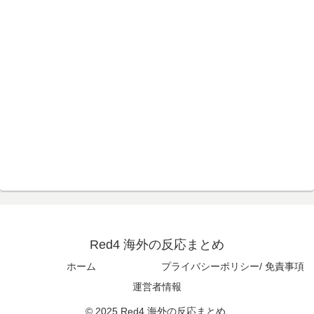
きた」【海外の反応】
海外「ネットを設置しろ」ウルグアイの2部リーグの試合
▶
が引き起こした交通事故に海外びっくり仰天！（海外の
反応）
海外「こんな国が実在するなんて…」 6歳の少女が日本
▶
で『はじめてのおつかい』に挑戦する姿に世界が衝撃
韓国人「真似せずにはいられない日本の展示会の内容が
▶
こちら…」→「日本はこういうのが本当に上手い…（ﾌﾞﾙ
ﾌﾞﾙ」＝韓国の反応
善意で頂けるものに対して一般的な飲み物なら問題ない
▶
かなぁと。むしろありがたいですがねお茶とか缶コーヒ
ーとかならお昼とか家帰ってからとか飲みますし
Red4 海外の反応まとめ
海外「日本人は何に使ってるんだ？」 世界的ブームの日
▶
ホーム
プライバシーポリシー/ 免責事項
本の食品、買ってみたものの使い道が分からない外国人
が続出
運営者情報
【海外の反応】「日本の少子化の原因はこれか？」小田
▶
© 2025 Red4 海外の反応まとめ.