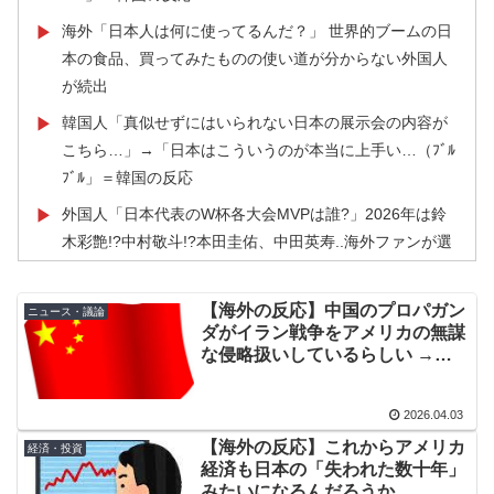
海外「日本人は何に使ってるんだ？」 世界的ブームの日
▶
本の食品、買ってみたものの使い道が分からない外国人
が続出
韓国人「真似せずにはいられない日本の展示会の内容が
▶
こちら…」→「日本はこういうのが本当に上手い…（ﾌﾞﾙ
ﾌﾞﾙ」＝韓国の反応
外国人「日本代表のW杯各大会MVPは誰?」2026年は鈴
▶
木彩艶!?中村敬斗!?本田圭佑、中田英寿..海外ファンが選
出した選手がこれ！【海外の反応】
韓国が独島を不法占拠？…日本の高校新教科書、また強
▶
【海外の反応】中国のプロパガン
ニュース・議論
ダがイラン戦争をアメリカの無謀
引な主張＝韓国の反応
な侵略扱いしているらしい →
韓国人「我が国に価値のある歴史遺産や伝統が残ってな
▶
「プロパガンダ？事実じゃない
い本当の理由がこちら・・・」
か？」
2026.04.03
【海外の反応】「日本の少子化の原因はこれか？」小田
▶
【海外の反応】これからアメリカ
経済・投資
野大臣の“2D専（アニメキャラ好き）”過去発言が話題に
経済も日本の「失われた数十年」
みたいになるんだろうか