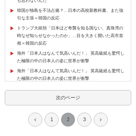
も思わないんだ
韓国が独島を不法占拠？…日本の高校新教科書、また強
▶
引な主張＝韓国の反応
トランプ大統領「日本ほど奇襲を知る国ない、真珠湾の
▶
時なぜ知らせなかったのか」…目を大きく開いた高市首
相＝韓国の反応
海外「日本人はなんて気高いんだ！」 英高級紙も驚愕し
▶
た極限の中の日本人の姿に世界が衝撃
海外「日本人はなんて気高いんだ！」 英高級紙も驚愕し
▶
た極限の中の日本人の姿に世界が衝撃
私が作った餃子ラーメンを見てくれ←「見事だ」（海外
▶
の反応）
次のページ
海外「日本人はなんて気高いんだ！」 英高級紙も驚愕し
▶
た極限の中の日本人の姿に世界が衝撃
前
次
1
2
3
海外「羨ましい！」日本ならではの夏の風物詩に海外が
▶
びっくり仰天
へ
へ