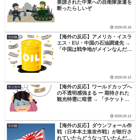
要請された中東への自衛隊派遣を
【悲報】岡本和真の指標、本気で逝くwww
▶
断ったらしいぞ
韓国人「日本の老舗で働く職人が明かした”日本の伝統料
▶
理の秘密”がこちら・・・」
2026.03.16
【海外の反応】山本由伸、降板後にスクーバルから心を
▶
【海外の反応】アメリカ・イスラ
その他
込めた労いを受ける「貧打の被害者同士だから…」
エス・EU・中国の石油調達先 →
「中国は戦争地がメインなんだ
外国人「ドイツと日本、あらゆる面を比較したらどっち
▶
な……」「イスラエルがロシアか
が上なの？」
ら石油を買ってる？？」
海外「日本人はなんて気高いんだ！」 英高級紙も驚愕し
▶
た極限の中の日本人の姿に世界が衝撃
2026.03.12
【海外の反応】ワールドカップへ
サッカー
【海外の反応】村上宗隆が100マイル粉砕の26号弾で逆
▶
の不透明感強まる ー 期待された
転の口火に「三振率＆四球率が高い奇妙な二面性」
観光特需に暗雲 → 「チケット代
が高すぎる」
海外「これ大好き！」日本のオタアイテムを購入して大
▶
喜びの米国人美女に海外が大騒ぎ
2026.03.12
海外「日本がキラキラして見える…」 日本の街頭インタ
▶
【海外の反応】ダウンフォール作
その他
戦（日本本土進攻作戦）が敢行さ
ビューに登場した女子高生4人組がエモすぎると話題に
れていたらどうなっていたんだろ