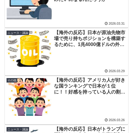
外国人「プレミアで見たい」日本代表森保一監督、退任
▶
後は海外クラブの監督挑戦か!?「視野には入れていま
す」制度上は欧州での監督就任が可能【海外の反応】
2026.03.31
海外の反応：八村塁「誰が何と言おうと僕は日本人」
▶
【海外の反応】日本が原油先物市
ニュース・議論
海外「羨ましい！」日本ならではの夏の風物詩に海外が
▶
場で売り持ちポジションを構築す
びっくり仰天
るために、1兆4000億ドルの外貨
準備高を活用することを検討して
ニューヨークのブルックリン橋で花火が誤作動し火災発
▶
いるらしいぞ
生！！
フランス人「なぜ移籍させない?」中村敬斗に複数オファ
▶
2026.03.29
ー！ランスが46億円要求でまさかの残留の可能性浮上！
【海外の反応】アメリカ人が好き
その他
現地サポの本音がこれ！【海外の反応】
な国ランキングで日本が１位
に！！好感を持っている人の割合
こんな爆乳美女(と横にいる男)が淫夢厨だなんて普通は誰
▶
は驚異の91%！！！！
も思わないんだ
善意で頂けるものに対して一般的な飲み物なら問題ない
▶
かなぁと。むしろありがたいですがねお茶とか缶コーヒ
2026.03.26
ーとかならお昼とか家帰ってからとか飲みますし
【海外の反応】日本がトランプに
ニュース・議論