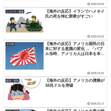
するな』
2026.03.03
海外「こんな国が実在するなんて…」 6歳の少女が日本
▶
【海外の反応】イランでハメネイ
ニュース・議論
で『はじめてのおつかい』に挑戦する姿に世界が衝撃
氏の死を悼む群衆がすごい
軽飛行機が屋根すれすれを抜けて飛行場へ、車輪を出さ
▶
ないまま胴体着陸「これよりひどい着陸なら山ほど見て
きた」【海外の反応】
2026.03.02
海外「日本人はなんて気高いんだ！」 英高級紙も驚愕し
▶
【海外の反応】アメリカ国民の日
その他
本に対する意識の変化 → 「バブ
た極限の中の日本人の姿に世界が衝撃
ル当時、アメリカ人は日本を本当
海外「ネットを設置しろ」ウルグアイの2部リーグの試合
▶
に恐れていた」「今の中国と同じ
イメージ」
が引き起こした交通事故に海外びっくり仰天！（海外の
反応）
2026.03.01
私が作った餃子ラーメンを見てくれ←「見事だ」（海外
▶
【海外の反応】アメリカの債務が
経済・投資
の反応）
38兆ドルを突破
中国人「これだけは慣れそうにない海外の文化といえば
▶
何？」
2026.02.17
韓国人「日本の高校野球甲子園大会が全く理解できない
▶