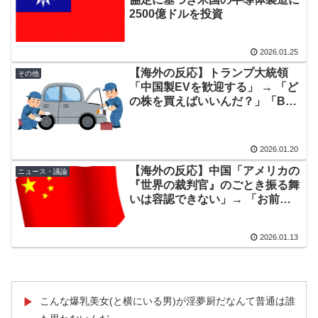
2500億ドルを投資
2026.01.25
【海外の反応】トランプ大統領
その他
「中国製EVを歓迎する」 → 「ど
の株を買えばいいんだ？」「BYD
が米国製の車を駆逐するだろう
な」
2026.01.20
【海外の反応】中国「アメリカの
ニュース・議論
『世界の裁判官』のごとき振る舞
いは容認できない」→ 「お前が
いうのか……」
2026.01.13
こんな爆乳美女(と横にいる男)が淫夢厨だなんて普通は誰
▶