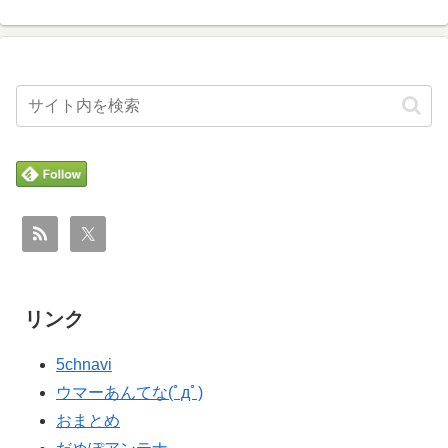
海外「こんな国が実在するなんて…」 6歳の少女が日本
▶
で『はじめてのおつかい』に挑戦する姿に世界が衝撃
#韓国記事翻訳 『韓国が台湾に勝ったのに何故台湾より
▶
低評価なのか』、『我々が台湾に勝つだって？ぬか喜び
するな』
中国人「これだけは慣れそうにない海外の文化といえば
▶
何？」
韓国人「日本の高校野球甲子園大会が全く理解できない
▶
んですけど…」
フランス人「なぜ移籍させない?」中村敬斗に複数オファ
▶
ー！ランスが46億円要求でまさかの残留の可能性浮上！
リンク
現地サポの本音がこれ！【海外の反応】
ニューヨークのブルックリン橋で花火が誤作動し火災発
▶
5chnavi
生！！
ウマーあんてな(ﾟдﾟ)
外国人「ドイツと日本、あらゆる面を比較したらどっち
▶
おまとめ
が上なの？」