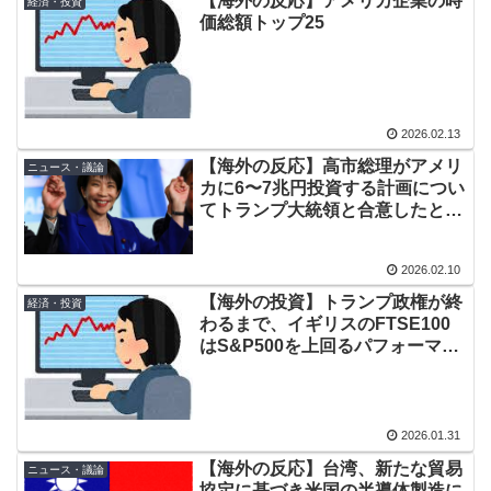
【海外の反応】アメリカ企業の時
経済・投資
んですけど…」
価総額トップ25
2026.02.13
【海外の反応】高市総理がアメリ
ニュース・議論
カに6〜7兆円投資する計画につい
てトランプ大統領と合意したと発
表
2026.02.10
【海外の投資】トランプ政権が終
経済・投資
わるまで、イギリスのFTSE100
はS&P500を上回るパフォーマン
スを見せるはず
2026.01.31
【海外の反応】台湾、新たな貿易
ニュース・議論
協定に基づき米国の半導体製造に