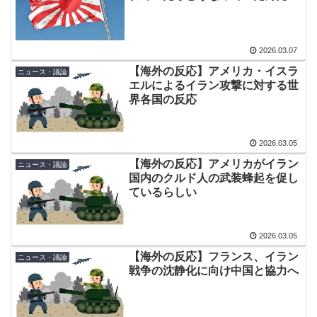
海外「日本人はなんて気高いんだ！」 英高級紙も驚愕し
▶
うな
た極限の中の日本人の姿に世界が衝撃
韓国人「韓国人が日本へ行くたびに思うことがこち
▶
2026.03.07
ら…」→「同意する」「めちゃくちゃ分かる…（ﾌﾞﾙﾌﾞ
【海外の反応】アメリカ・イスラ
ニュース・議論
ﾙ」＝韓国の反応
エルによるイラン攻撃に対する世
界各国の反応
海外「こんな国が実在するなんて…」 6歳の少女が日本
▶
で『はじめてのおつかい』に挑戦する姿に世界が衝撃
2026.03.05
トランプ大統領「日本ほど奇襲を知る国ない、真珠湾の
▶
【海外の反応】アメリカがイラン
時なぜ知らせなかったのか」…目を大きく開いた高市首
ニュース・議論
国内のクルド人の武装蜂起を促し
相＝韓国の反応
ているらしい
【海外の反応】K-POPファンの批判を浴びた日本人イン
▶
フルエンサーが自殺したらしい → 「こいつらマジで過去
2026.03.05
の事件から何も学ばないな」「韓国のいじめはレベルが
【海外の反応】フランス、イラン
違うイメージがあるわ」
ニュース・議論
戦争の沈静化に向け中国と協力へ
#韓国記事翻訳 『韓国が台湾に勝ったのに何故台湾より
▶
低評価なのか』、『我々が台湾に勝つだって？ぬか喜び