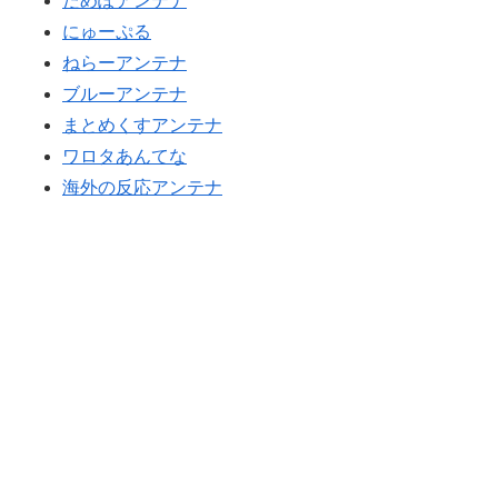
だめぽアンテナ
外国人「日本代表のW杯各大会MVPは誰?」2026年は鈴
▶
にゅーぷる
木彩艶!?中村敬斗!?本田圭佑、中田英寿..海外ファンが選
ねらーアンテナ
出した選手がこれ！【海外の反応】
ブルーアンテナ
【海外の反応】村上宗隆が100マイル粉砕の26号弾で逆
▶
まとめくすアンテナ
転の口火に「三振率＆四球率が高い奇妙な二面性」
ワロタあんてな
海外「これ大好き！」日本のオタアイテムを購入して大
▶
海外の反応アンテナ
喜びの米国人美女に海外が大騒ぎ
韓国人「韓国人が日本へ行くたびに思うことがこち
▶
ら…」→「同意する」「めちゃくちゃ分かる…（ﾌﾞﾙﾌﾞ
ﾙ」＝韓国の反応
【海外の反応】K-POPファンの批判を浴びた日本人イン
▶
フルエンサーが自殺したらしい → 「こいつらマジで過去
の事件から何も学ばないな」「韓国のいじめはレベルが
違うイメージがあるわ」
軽飛行機が屋根すれすれを抜けて飛行場へ、車輪を出さ
▶
ないまま胴体着陸「これよりひどい着陸なら山ほど見て