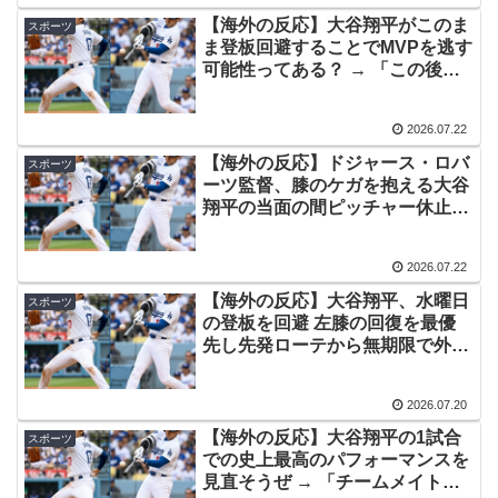
ト1入りに現実味!?2030大会で出場枠「64」なら追い風
【海外の反応】大谷翔平がこのま
スポーツ
に！アメリカ人もポット1争いに熱視線！【海外の反応】
ま登板回避することでMVPを逃す
可能性ってある？ → 「この後投
裏庭に現れたクマがスカンクに撃退されるまさかの瞬
▶
げなくてもMVPは当確だろ」
間！！
「PCAはもう失速気味だしな」
2026.07.22
韓国人「SKハイニックスが10%台の暴落！外国人投資家
▶
【海外の反応】ドジャース・ロバ
スポーツ
と機関が売り越しを仕掛けコスピが4%を超える大幅な下
ーツ監督、膝のケガを抱える大谷
落‥」
翔平の当面の間ピッチャー休止を
発表「投球が膝の負担になってい
【MLB】ドジャースファン「7連敗はしんどいわ……」
▶
る」 → 「PCAのMVPが現実味を
→ 「まだまだ7.5ゲーム差もあるんだぞ」「毎年暑い季節
2026.07.22
帯びてきたな」
に負けることが増えるけど結局10月には勝って終わるん
【海外の反応】大谷翔平、水曜日
スポーツ
だよ」
の登板を回避 左膝の回復を最優
先し先発ローテから無期限で外れ
韓国人「本当にこれだけは日本がうらやましいと感じる
▶
ることに → 「とにかく休んで早
ものがこちら・・・」
く戻ってきてくれ」「打撃に専念
2026.07.20
して成績がバグりまくる予感」
【衝撃】韓国人「日本の軽トラ、原型どこ行った」
▶
【海外の反応】大谷翔平の1試合
スポーツ
での史上最高のパフォーマンスを
海外「この日本アニメはマジでぶっ飛んでる！ｗ」外国
▶
見直そうぜ → 「チームメイトの
人が予測不可能でぶっ飛んでると評価した日本アニメと