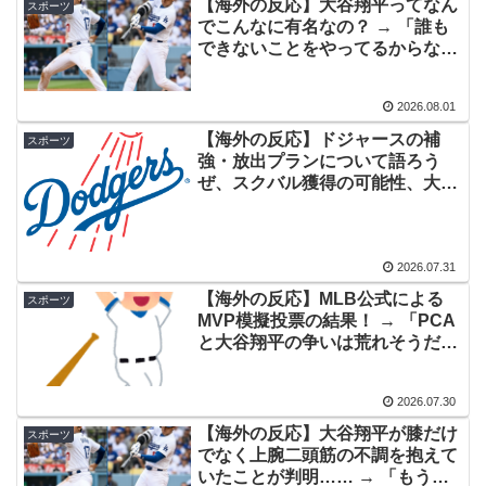
【海外の反応】大谷翔平ってなん
スポーツ
た極限の中の日本人の姿に世界が衝撃
でこんなに有名なの？ → 「誰も
できないことをやってるからな」
【海外の反応】52歳イチロー、マ軍主催のホームラン競
▶
「野球に興味がない国では知名度
争で柵越えを連発「現役時代の噂は本当だったんだ
が低いかもな」
な…」
2026.08.01
【海外の反応】ドジャースの補
韓国人「台風で品不足になった沖縄のスーパーに行って
▶
スポーツ
強・放出プランについて語ろう
みたら、なぜか辛ラーメンだけ売れ残っていたんで
ぜ、スクバル獲得の可能性、大谷
す…」
翔平の膝の懸念、第3捕手の優先
度など → 「スクバルは放出しな
韓国人「織田信長の安土城の復元図と建築技術の高さに
▶
いほうが馬鹿だろ」「スミスが早
韓国人が衝撃！」→「当時の技術力に言葉を失う‥」
く戻ってくることを祈るばかり
2026.07.31
だ」
海外「日本が正しい！」優しい日本人に甘える外国人に
▶
【海外の反応】MLB公式による
スポーツ
MVP模擬投票の結果！ → 「PCA
海外が大騒ぎ
と大谷翔平の争いは荒れそうだ
トルコ人「日本人まで獲るのか」上田綺世、トルコ名門
▶
な」「アストロズは嫌いだけどア
が巨額の正式オファー！現地サポが騒然！【海外の反
ルバレスは認めざるを得ない」
2026.07.30
応】
【海外の反応】大谷翔平が膝だけ
スポーツ
韓国人「韓国のイメージ失墜は免れないのか？2011〜12
▶
でなく上腕二頭筋の不調を抱えて
年の国際試合における外国審判への接待疑惑が海外で一
いたことが判明…… → 「もう投