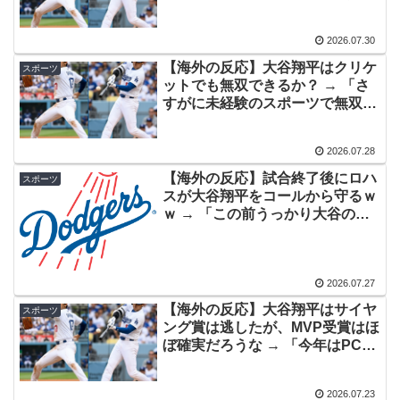
球はやめてくれリスクがデカすぎ
斉に報じられる‥」
る」「大谷の痛みを全部マチャド
海外「なんてこった！」日本とドイツの病院食のあまり
2026.07.30
▶
に移動させてくれ」
の差に海外が大騒ぎ
【海外の反応】大谷翔平はクリケ
スポーツ
ットでも無双できるか？ → 「さ
英国人「安心感が違う」冨安健洋、パレス移籍当日にデ
▶
すがに未経験のスポーツで無双は
ビュー！圧巻3連続ブロックも披露で現地サポが気づく..
無理だ」「トップ層には入れるだ
ろうがレジェンドクラスに到達で
【海外の反応】
2026.07.28
きるかは分らんな」
海外「日本が正しい！」優しい日本人に甘える外国人に
▶
【海外の反応】試合終了後にロハ
スポーツ
海外が大騒ぎ
スが大谷翔平をコールから守るｗ
ｗ → 「この前うっかり大谷の肘
【MLB】ドジャースファン「7連敗はしんどいわ……」
▶
を蹴っちゃったからな」「ロハス
→ 「まだまだ7.5ゲーム差もあるんだぞ」「毎年暑い季節
最高ｗｗｗｗ」
に負けることが増えるけど結局10月には勝って終わるん
2026.07.27
だよ」
【海外の反応】大谷翔平はサイヤ
スポーツ
海外「今年、夏の暑さが厳しい日本でこんなものが売れ
▶
ング賞は逃したが、MVP受賞はほ
てるらしい！ｗ」外国人が驚いた日本の商品と
ぼ確実だろうな → 「今年はPCA
は・・・？【海外の反応】
が来てるからな」「投球から解き
放たれた大谷が打撃で突き放す
外国人「アジア杯で優勝するんだ」日本代表、W杯ポッ
▶
2026.07.23
ぞ」