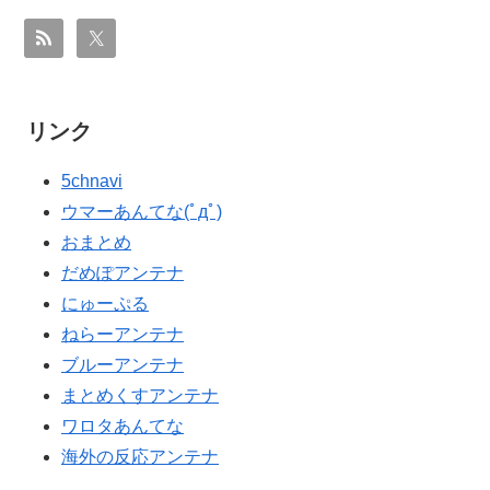
海外「全部日本の真似だったのか…」 日本の普通のテレ
▶
ビ番組が最新SNSの数十年先を行っていたと話題に
トルコ人「日本人まで獲るのか」上田綺世、トルコ名門
▶
が巨額の正式オファー！現地サポが騒然！【海外の反
リンク
応】
韓国人「織田信長の安土城の復元図と建築技術の高さに
▶
5chnavi
韓国人が衝撃！」→「当時の技術力に言葉を失う‥」
ウマーあんてな(ﾟдﾟ)
【衝撃】韓国人「日本の軽トラ、原型どこ行った」
▶
おまとめ
韓国人「台風で品不足になった沖縄のスーパーに行って
▶
だめぽアンテナ
みたら、なぜか辛ラーメンだけ売れ残っていたんで
にゅーぷる
す…」
ねらーアンテナ
海外「今年、夏の暑さが厳しい日本でこんなものが売れ
▶
ブルーアンテナ
てるらしい！ｗ」外国人が驚いた日本の商品と
まとめくすアンテナ
は・・・？【海外の反応】
ワロタあんてな
外国人「親子丼という日本の料理の直訳を知ってしまっ
▶
海外の反応アンテナ
た…」