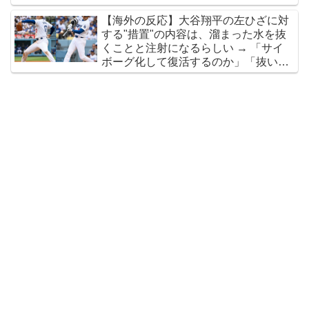
ベルで両立してるのがヤバい」
海外「なんてこった！」日本とドイツの病院食のあまり
▶
【海外の反応】大谷翔平の左ひざに対
の差に海外が大騒ぎ
する"措置"の内容は、溜まった水を抜
くことと注射になるらしい → 「サイ
韓国人「日本は市民意識が高くて他人に迷惑をかけない
▶
ボーグ化して復活するのか」「抜いた
というけど、実際の現地の様子がこちら・・・」
水を飲んだら野球の才能が爆上がりし
そう」
ヒロアカの葉隠ちゃんって透明なうんこするの？
▶
【海外の反応】“新タナスコ”のディアスが地雷すぎる件
▶
「大谷と山本だけしかまともな契約がない…」
【MLB】ドジャースファン「7連敗はしんどいわ……」
▶
→ 「まだまだ7.5ゲーム差もあるんだぞ」「毎年暑い季節
に負けることが増えるけど結局10月には勝って終わるん
だよ」
海外「この日本アニメはマジでぶっ飛んでる！ｗ」外国
▶
人が予測不可能でぶっ飛んでると評価した日本アニメと
は・・・？ 海外の反応
外国人「アジア杯で優勝するんだ」日本代表、W杯ポッ
▶
ト1入りに現実味!?2030大会で出場枠「64」なら追い風