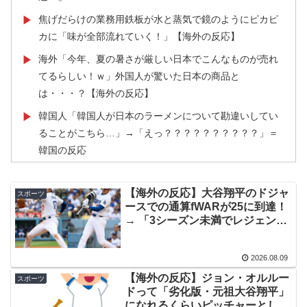
焦げだらけの業務用鉄板が水と蒸気で鏡のようにピカピ
▶
カに「味が全部流れていく！」【海外の反応】
海外「今年、夏の暑さが厳しい日本でこんなものが売れ
▶
てるらしい！ｗ」外国人が驚いた日本の商品と
は・・・？【海外の反応】
韓国人「韓国人が日本のラーメンについて勘違いしてい
▶
ることがこちら…」→「えっ？？？？？？？？？？」＝
韓国の反応
海外「日本の科学者が猫の寿命を2倍に上げる注射剤を開
▶
発。これこそノーベル賞だろ！」
【海外の反応】大谷翔平のドジャ
スポーツ
ースでの通算fWARが25に到達！
海外「”京都の鳥”は良いぞ」小規模だけどお勧めな日本の
▶
→ 「3シーズン未満でレジェンド
観光名所／お店に対する海外の反応
クラスの通算WARを稼いでる
な」「契約終了時にはどれくらい
【韓国サッカー】性接待で審判買収！W杯予選7戦無敗の
▶
2026.08.09
の数字になるのか楽しみ」
裏側
【海外の反応】ジョン・オルルー
スポーツ
ドって「劣化版・元祖大谷翔平」
韓国人「手術中に震度6強の地震、その時の日本の医療ス
▶
になれるくらいピッチャーとして