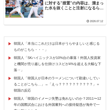
に対する”措置”の内容は、溜まっ
た水を抜くことと注射になるらし
い → 「サイボーグ化して復活す
るのか」「抜いた水を飲んだら野
2026.07.12
球の才能が爆上がりしそう」
韓国人「本当にこれだけは日本がうらやましいと感じる
▶
ものがこちら・・・」
韓国人「SKハイニックスが10%台の暴落！外国人投資家
▶
と機関が売り越しを仕掛けコスピが4%を超える大幅な下
落‥」
韓国人「韓国人が日本のラーメンについて勘違いしてい
▶
ることがこちら…」→「えっ？？？？？？？？？？」＝
韓国の反応
韓国人「韓国のイメージ失墜は免れないのか？2011〜12
▶
年の国際試合における外国審判への接待疑惑が海外で一