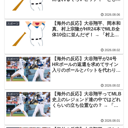
タッフたちの姿をご覧ください」→「マジで鳥肌立っ
通用した可能性あるの？ → 「脳
た」「こういう姿は韓国も見習わないと」「あんな状況
の病気がなかったらもっととんで
2026.08.06
なら日本だけではなく韓国の医療関係者も同じように行
もない選手だっただろうな」「や
ろうと思えば二刀流をできるポテ
動したはずだ」【熊本地震】
【海外の反応】大谷翔平、岡本和
スポーツ
ンシャルを持っていてもアメリカ
真、村上宗隆がHR24本でMLB全
外国人「親子丼という日本の料理の直訳を知ってしまっ
▶
のシステムが許さないんだよな」
体10位に並んだぞ！ → 「村上の
た…」
ヒットの4割がHRで笑う」「大谷
はこの成績で不調扱いされてるの
海外「いいパンチだった」超大物YouYuberが伝説のボク
▶
2026.08.02
か」
サーマイク・タイソンにパンチを食らうｗｗ
【海外の反応】大谷翔平が24号
スポーツ
HRボールの返還を求めてサイン
海外「凄すぎる！」折り紙と並ぶあの日本の偉大な発明
▶
入りのボールとバットを代わりに
に海外がびっくり仰天
贈ったらしい → 「なんでそんな
にHRボールを欲しがったんだろ
海外「プレミアのレベルか？」ブライトンが上田綺世の
▶
2026.08.02
うな」「大谷は字までキレイなの
獲得に動き出して海外大騒ぎ！（海外の反応）
かよ」
【海外の反応】大谷翔平ってMLB
スポーツ
ヒロアカの葉隠ちゃんって透明なうんこするの？
▶
史上のレジェンド達の中ではどれ
くらいの立ち位置なの？ → 「現
【海外の反応】“新タナスコ”のディアスが地雷すぎる件
▶
時点でGOAT」「投打の片方だけ
「大谷と山本だけしかまともな契約がない…」
なら上がいるが高レベルで両立し
2026.08.01
てるのがヤバい」
海外「日本人はなんて気高いんだ！」 英高級紙も驚愕し
▶