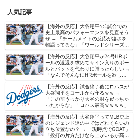
海外「今年、夏の暑さが厳しい日本でこんなものが売れ
▶
人気記事
てるらしい！ｗ」外国人が驚いた日本の商品と
は・・・？【海外の反応】
【海外の反応】大谷翔平の1試合での
海外「日本が正しい！」優しい日本人に甘える外国人に
史上最高のパフォーマンスを見直そう
▶
ぜ → 「チームメイトの反応が凄さを
海外が大騒ぎ
物語ってるな」「ワールドシリーズで
海外「日本が正しい！」優しい日本人に甘える外国人に
▶
延長18回までいった試合も凄かった」
【海外の反応】大谷翔平が24号HRボ
海外が大騒ぎ
ールの返還を求めてサイン入りのボー
海外「いいパンチだった」超大物YouYuberが伝説のボク
▶
ルとバットを代わりに贈ったらしい →
「なんでそんなにHRボールを欲しが
サーマイク・タイソンにパンチを食らうｗｗ
ったんだろうな」「大谷は字までキレ
海外「日本の科学者が猫の寿命を2倍に上げる注射剤を開
▶
【海外の反応】試合終了後にロハスが
イなのかよ」
大谷翔平をコールから守るｗｗ →
発。これこそノーベル賞だろ！」
「この前うっかり大谷の肘を蹴っちゃ
韓国人「手術中に震度6強の地震、その時の日本の医療ス
▶
ったからな」「ロハス最高ｗｗｗｗ」
タッフたちの姿をご覧ください」→「マジで鳥肌立っ
【海外の反応】大谷翔平ってMLB史上
た」「こういう姿は韓国も見習わないと」「あんな状況
のレジェンド達の中ではどれくらいの
なら日本だけではなく韓国の医療関係者も同じように行
立ち位置なの？ → 「現時点でGOAT」
動したはずだ」【熊本地震】
「投打の片方だけなら上がいるが高レ