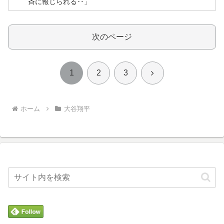
斉に報じられる‥」
裏庭に現れたクマがスカンクに撃退されるまさかの瞬
▶
間！！
次のページ
焦げだらけの業務用鉄板が水と蒸気で鏡のようにピカピ
▶
カに「味が全部流れていく！」【海外の反応】
次
1
2
3
【海外の反応】52歳イチロー、マ軍主催のホームラン競
▶
争で柵越えを連発「現役時代の噂は本当だったんだ
へ
な…」
ホーム
大谷翔平
韓国人「不適切接待疑惑、2002年イタリア・スペイン戦
▶
で『韓国に奪われた』と欧州の大手メディアが一斉に報
道！」
英国人「安心感が違う」冨安健洋、パレス移籍当日にデ
▶
ビュー！圧巻3連続ブロックも披露で現地サポが気づく..
【海外の反応】
海外「”京都の鳥”は良いぞ」小規模だけどお勧めな日本の
▶
観光名所／お店に対する海外の反応