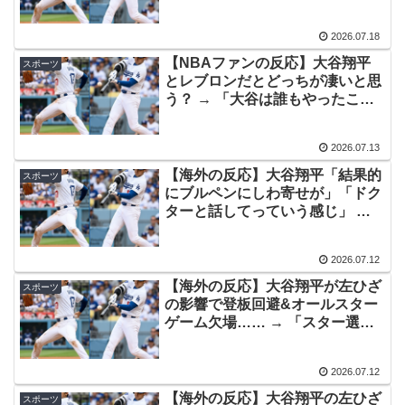
反応が凄さを物語ってるな」「ワ
は・・・？ 海外の反応
ールドシリーズで延長18回までい
2026.07.18
った試合も凄かった」
海外「全部日本の真似だったのか…」 日本の普通のテレ
▶
【NBAファンの反応】大谷翔平
スポーツ
ビ番組が最新SNSの数十年先を行っていたと話題に
とレブロンだとどっちが凄いと思
韓国人「日本は市民意識が高くて他人に迷惑をかけない
う？ → 「大谷は誰もやったこと
▶
がないことをやってるぞ」「レブ
というけど、実際の現地の様子がこちら・・・」
ロンはジョーダンとの比較がつき
2026.07.13
まとうな」
【海外の反応】大谷翔平「結果的
スポーツ
にブルペンにしわ寄せが」「ドク
ターと話してっていう感じ」 →
「ゆっくり休んでくれ……」「も
うシーズン通して二刀流を完遂す
2026.07.12
る姿は見られなさそうだな」
【海外の反応】大谷翔平が左ひざ
スポーツ
の影響で登板回避&オールスター
ゲーム欠場…… → 「スター選手
が軒並み欠場するな」「裏番組で
欠場選手を集めて野球ゲームをさ
2026.07.12
せてくれ」
【海外の反応】大谷翔平の左ひざ
スポーツ