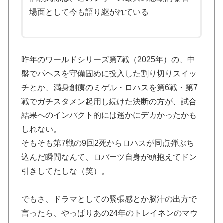
な」「他のことから国民の目をそらせるからお互いの政
場面として今も語り継がれている
府にとって都合がいいんだよ」
海外「まるでトランプ」FIFAがW杯開催都市と結んだ約
▶
束を守らないことに海外大騒ぎ！（海外の反応）
昨年のワールドシリーズ第7戦（2025年）の、中
海外「中国が世界資産税を導入。財政不足を海外資産へ
▶
盤でパヘスを守備固めに投入した割り切りスイッ
の課税で補おうとする」
チとか、満身創痍のミゲル・ロハスを第6戦・第7
韓国人「世界で最も有名な日本人は誰なのか？」→「想
▶
戦でガチスタメン起用し続けた決断の方が、試合
像以上に意見が割れてしまう‥」
結果へのインパクト的には遥かにデカかったかも
韓国人「猛暑で〇〇も疲れ果てた…〇〇の個体数が急
▶
しれない。
減」
そもそも第7戦の9回2死からロハスが同点弾ぶち
【海外の反応】今永昇太、好調の秘訣はスマホ画面だと
▶
込んだ瞬間なんて、ロバーツ自身が頭抱えてドン
イマナガ節を炸裂「NPBでは面白さが必須条件なの？」
引きしてたしな（笑）。
【MLB】村上宗隆とルイス・アラエスの指標が完全に真
▶
逆 → 「予想通りの結果」「この2人は合体してくれ」
でもさ、ドラマとしての緊張感とか脳汁の出方で
海外「先進国で日本だけパスポート所有率が低すぎる、
▶
言ったら、やっぱりあの24年のトレイネンのマウ
何故なのか」