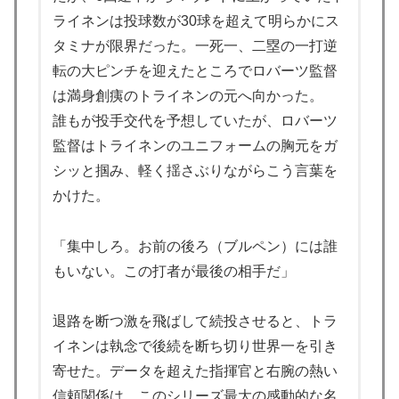
ライネンは投球数が30球を超えて明らかにス
【伝説の100得点、いまだ都市伝説扱い】海外「バムの
▶
タミナが限界だった。一死一、二塁の一打逆
83点でようやく信じた」
転の大ピンチを迎えたところでロバーツ監督
外国人「米・ジャガイモ・パン・麺の4大主食、一生食
▶
は満身創痍のトライネンの元へ向かった。
えないなら何を捨てる？」
誰もが投手交代を予想していたが、ロバーツ
ワイ「飯食う前にうんちしたろ！（ﾌﾞﾘｯw）」
▶
監督はトライネンのユニフォームの胸元をガ
海外「さすが日本！」日本の医療従事者の倫理観の高さ
▶
シッと掴み、軽く揺さぶりながらこう言葉を
に海外が超感動
かけた。
韓国人「意外に日本との関係が深い地球の裏側の国がこ
▶
ちらです‥」→「国境を越えた驚くべき歴史のつなが
「集中しろ。お前の後ろ（ブルペン）には誰
り‥」
もいない。この打者が最後の相手だ」
フランス人「欲張りすぎだ」中村敬斗、ランス残留の可
▶
能性を会長が示唆！移籍金が交渉の壁に..現地サポの本
退路を断つ激を飛ばして続投させると、トラ
音がこれ！【海外の反応】
イネンは執念で後続を断ち切り世界一を引き
【海外の反応】韓国が日本による竹島の領有権主張に対
▶
寄せた。データを超えた指揮官と右腕の熱い
して強く抗議したらしい → 「もはや毎年の恒例行事だ
信頼関係は、このシリーズ最大の感動的な名