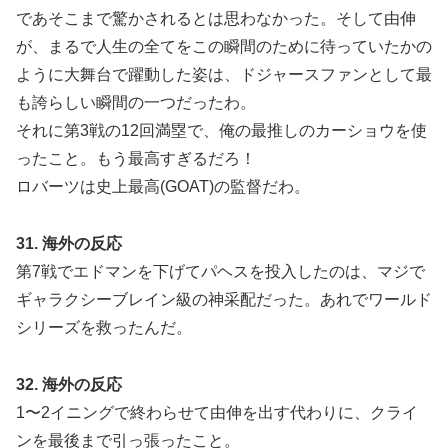
であそこまで驚かされるとは思わなかった。そして由伸
が、まるで人生の全てをこの瞬間のために待っていたかの
ように大舞台で躍動した姿は、ドジャースファンとして最
も誇らしい瞬間の一つだったわ。
それに第3戦の12回満塁で、俺の最推しのカーショウを使
ったこと。もう最高すぎるだろ！
ロバーツは史上最高(GOAT)の監督だわ。
31. 海外の反応
第7戦でエドマンを下げてパヘスを投入したのは、マジで
ギャラクシーブレイン級の神采配だった。あれでワールド
シリーズを救ったんだ。
32. 海外の反応
1〜2イニングで終わらせて由伸を出す代わりに、クライ
ンを最後まで引っ張ったこと。