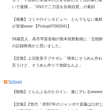
いで逮捕…「SNSで二刀流を自画自賛」の素顔
【画像】コミケのインタビュー、とんでもない逸材
が登場www 【Pickup07092041】
58歳芸人、高市早苗首相の熊本視察動画に「北朝鮮
の記録映画かと思いました」
【悲報】上沼恵美子ブチギレ「簡単にそうめん作れ
言うけど、そうめん作りて地獄なんよ」
5chnavi
【朗報】ぐらんぶるのヒロイン、遂にデレるwwww
【悲報】Z世代「求刑7年のジャンポケ斎藤は口封じ