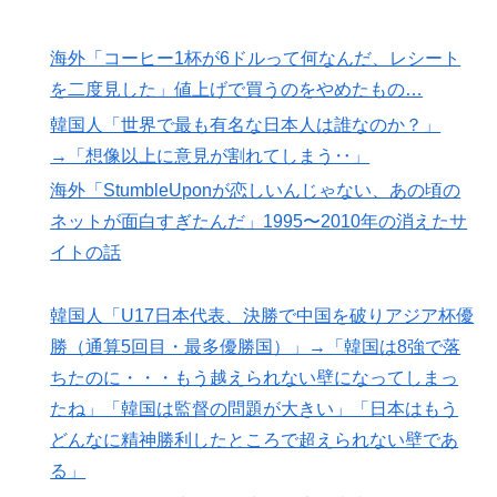
海外「コーヒー1杯が6ドルって何なんだ、レシート
を二度見した」値上げで買うのをやめたもの…
韓国人「世界で最も有名な日本人は誰なのか？」
→「想像以上に意見が割れてしまう‥」
海外「StumbleUponが恋しいんじゃない、あの頃の
ネットが面白すぎたんだ」1995〜2010年の消えたサ
イトの話
韓国人「U17日本代表、決勝で中国を破りアジア杯優
勝（通算5回目・最多優勝国）」→「韓国は8強で落
ちたのに・・・もう越えられない壁になってしまっ
たね」「韓国は監督の問題が大きい」「日本はもう
どんなに精神勝利したところで超えられない壁であ
る」