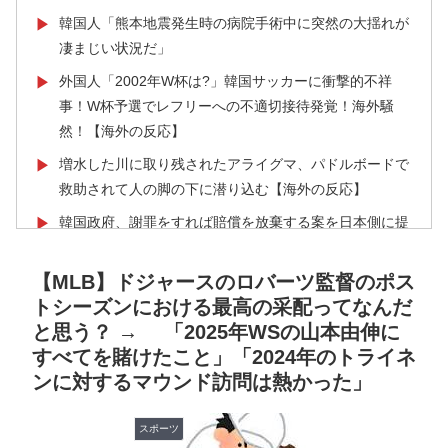
韓国人「熊本地震発生時の病院手術中に突然の大揺れが
▶
凄まじい状況だ」
外国人「2002年W杯は?」韓国サッカーに衝撃的不祥
▶
事！W杯予選でレフリーへの不適切接待発覚！海外騒
然！【海外の反応】
増水した川に取り残されたアライグマ、パドルボードで
▶
救助されて人の脚の下に潜り込む【海外の反応】
韓国政府、謝罪をすれば賠償を放棄する案を日本側に提
▶
示するも拒否される＝韓国の反応
【MLB】ドジャースのロバーツ監督のポス
米：トランプ大統領、「敵性外国人」による「米国籍目
▶
トシーズンにおける最高の采配ってなんだ
的の出産ツーリズム禁止令」に署名…寄生侵略防止へ
と思う？ → 「2025年WSの山本由伸に
[海外の反応]
すべてを賭けたこと」「2024年のトライネ
海外の反応：熊本の病院で手術中に熊本地震が発生、大
▶
ンに対するマウンド訪問は熱かった」
揺れの中でも患者を守った医師たちの対応ぶりに海外大
絶賛
スポーツ
日本人「敷地内に勝手に停めた車がバチバチにブロック
▶