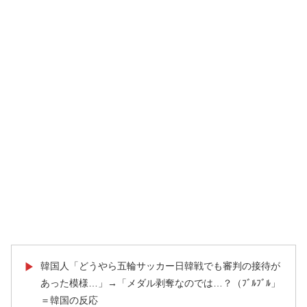
韓国人「どうやら五輪サッカー日韓戦でも審判の接待が
▶
あった模様…」→「メダル剥奪なのでは…？（ﾌﾞﾙﾌﾞﾙ」
＝韓国の反応