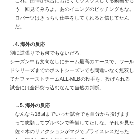
これ。由伸が試合に出たくてウズウズしてる動画をも
う一回見てみろよ。あのイニングのピッチングもな。
ロバーツはきっちり仕事をしてくれると信じてたん
だ。
→4. 海外の反応
別に逆張りでも何でもないだろ。
シーズン中も文句なしにチーム最高のエースで、ワール
ドシリーズまでのポストシーズンでも間違いなく無双し
てたファーストチームALL-MLBの投手を、投げられる
試合には全部突っ込むなんて当然の判断。
→5. 海外の反応
なんなら18回までいった試合でも自分から投げます
って志願してブルペンで準備してたしな。それを見た
佐々木のリアクションがマジでプライスレスだった