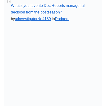
What’s you favorite Doc Roberts managerial
decision from the postseason?
by
u/InvestigatorNo4189
in
Dodgers