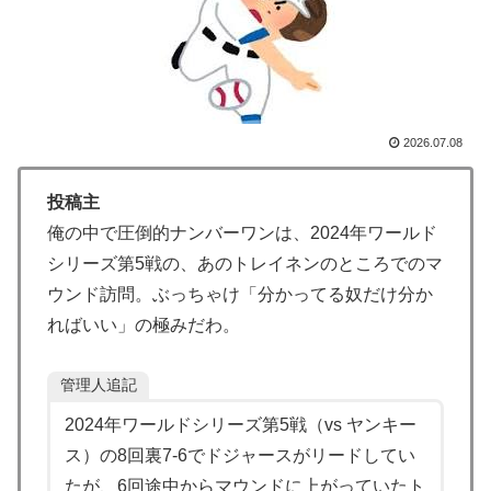
されててウケた」→結末がめっちゃおもろいｗｗｗ【タ
イ人の反応】
海外「コーヒー1杯が6ドルって何なんだ、レシートを二
▶
度見した」値上げで買うのをやめたもの…
2026.07.08
海外の反応：鈴木誠也が豪快な弾丸19号HRと好守備で
▶
大谷ドジャース撃破に貢献「トレードされなくて良かっ
投稿主
た」とカブスファン絶賛
俺の中で圧倒的ナンバーワンは、2024年ワールド
海外「先進国で日本だけパスポート所有率が低すぎる、
▶
シリーズ第5戦の、あのトレイネンのところでのマ
何故なのか」
ウンド訪問。ぶっちゃけ「分かってる奴だけ分か
海外「ディズニーがゴミのようだ！」日本がアニメ化し
▶
ればいい」の極みだわ。
た米人気SF作品に絶賛の声が殺到中
英国人「ようこそ」冨安健洋、クリスタルパレス加入が
▶
管理人追記
決定的に！メディカル検査をパス！現地サポが歓迎！ア
2024年ワールドシリーズ第5戦（vs ヤンキー
ーセナルファンも祝福！【海外の反応】
ス）の8回裏7-6でドジャースがリードしてい
海外「お前らの国に他愛のない対立ってある？」日本
▶
たが、6回途中からマウンドに上がっていたト
「エスカレーターの立つ位置」