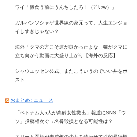
ワイ「飯食う前にうんちしたろ！（ﾌﾞﾘｯw）」
ガルパンソシャゲ世界線の家元って、人生エンジョ
イしすぎじゃない？
海外「クマの方こそ運が良かったよな」猫がクマに
立ち向かう動画に大盛り上がり【海外の反応】
シャウエッセン公式、またこういうのでいい丼をポ
スト
おまとめ : ニュース
「ベトナム人5人が高齢女性救出」報道にSNS「ウ
ソ」投稿相次ぐ→名誉毀損となる可能性は？
エリート医師が未成年の少女を酔わせて性的暴行疑