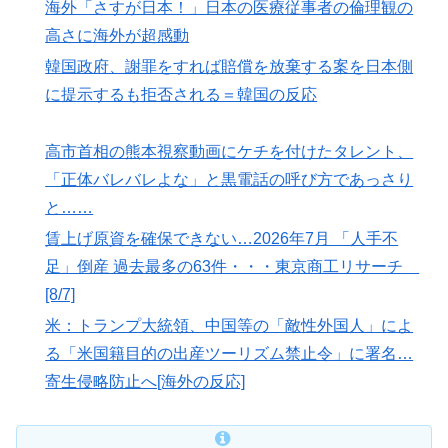
海外「さすが日本！」日本の医療従事者の倫理観の
高さに海外が超感動
韓国政府、謝罪をすれば賠償を放棄する案を日本側
に提示するも拒否される＝韓国の反応
高市首相の熊本視察動画にケチを付けたタレント、
「正体バレバレよな」と黒電話の呼び方であっさり
と……
賃上げ原資を確保できない…2026年7月 「人手不
足」倒産 過去最多の63件・・・東京商工リサーチ
[8/7]
米：トランプ大統領、中国等の「敵性外国人」によ
る「米国籍目的の出産ツーリズム禁止令」に署名…
寄生侵略防止へ[海外の反応]