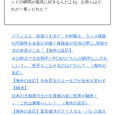
ンドの瞬間が最高に好きなんだよね。お前らはど
海外「StumbleUponが恋しいんじゃない、あの頃のネッ
▶
れが一番シビれた？
トが面白すぎたんだ」1995〜2010年の消えたサイトの
話
韓国人「U17日本代表、決勝で中国を破りアジア杯優勝
▶
（通算5回目・最多優勝国）」→「韓国は8強で落ちたの
フランス人「欲張りすぎだ」中村敬斗、ランス残留
に・・・もう越えられない壁になってしまったね」「韓
の可能性を会長が示唆！移籍金が交渉の壁に..現地サ
国は監督の問題が大きい」「日本はもうどんなに精神勝
ポの本音がこれ！【海外の反応】
利したところで超えられない壁である」
今の時点で大谷翔平とPCAのどちらがMVPにふさわ
【海外の反応】冨安健洋がクリスタル・パレス加入へ
▶
しい？←「投手もこなせるのはどちら？」（海外の
「アーセナルサポの好きなクラブで良かった」
反応）
海外「日本人がアメリカに対してとても良いことを言っ
▶
【海外の反応】今永昇太のユーモアが全米を笑わす
てくれているぞ！アメリカの良さを再発見できる！」
【MLB】
韓国人「日本でヤバい作品ばかりアニメ化してて心配に
▶
日本の大相撲力士の引退後の姿に世界が騒然！
なる…」
←「これは素晴らしい！」（海外の反応）
移民ベトナム女達の宅飲み、レベチｗｗｗｗｗｗｗｗｗ
▶
【海外の反応】冨安健洋がクリスタル・パレス加入
ｗｗｗｗｗｗｗｗｗｗｗｗｗｗｗ