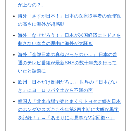
が上なの？」
海外「さすが日本！」日本の医療従事者の倫理観
の高さに海外が超感動
海外「なぜだろう！」日本が米国経済にトドメを
刺さない本当の理由に海外が大騒ぎ
海外「全部日本の真似だったのか…」 日本の普
通のテレビ番組が最新SNSの数十年先を行って
いたと話題に
欧州「日本だけ反則だろ…」 世界の『日本びい
き』にヨーロッパ全土から不満の声
韓国人「北米市場で売れまくりトヨタに続き日本
のホンダやスズキも今年第2四半期に大幅な黒字
を記録！」→「あまりにも見事なV字回復‥」