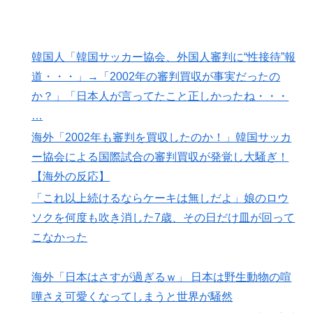
韓国人「韓国サッカー協会、外国人審判に“性接待”報
道・・・」→「2002年の審判買収が事実だったの
か？」「日本人が言ってたこと正しかったね・・・
…
海外「2002年も審判を買収したのか！」韓国サッカ
ー協会による国際試合の審判買収が発覚し大騒ぎ！
【海外の反応】
「これ以上続けるならケーキは無しだよ」娘のロウ
ソクを何度も吹き消した7歳、その日だけ皿が回って
こなかった
海外「日本はさすが過ぎるｗ」 日本は野生動物の喧
嘩さえ可愛くなってしまうと世界が騒然