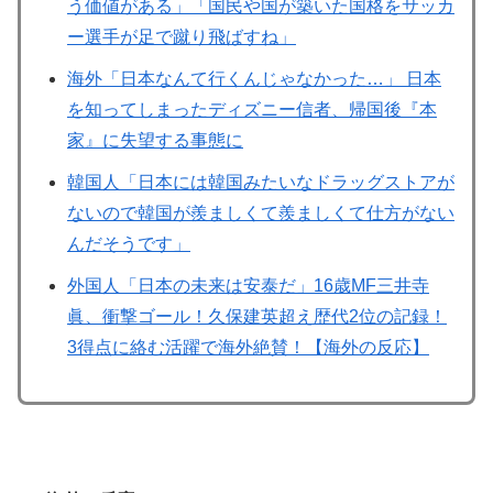
う価値がある」「国民や国が築いた国格をサッカ
ー選手が足で蹴り飛ばすね」
海外「日本なんて行くんじゃなかった…」 日本
を知ってしまったディズニー信者、帰国後『本
家』に失望する事態に
韓国人「日本には韓国みたいなドラッグストアが
ないので韓国が羨ましくて羨ましくて仕方がない
んだそうです」
外国人「日本の未来は安泰だ」16歳MF三井寺
眞、衝撃ゴール！久保建英超え歴代2位の記録！
3得点に絡む活躍で海外絶賛！【海外の反応】