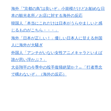
インドネシアの西パプアでアメリカ人パイロット殺害を
▶
海外「”京都の鳥”は良いぞ」小規模だけどお勧めな日
武装組織が主張。
本の観光名所／お店に対する海外の反応
【夏の風物詩】「うるさい」で消える?“盆踊り”存続の
▶
韓国人「本当にこれだけは日本がうらやましいと感
危機 会場数は20年で半減 騒音対策で“サイレント盆
ダンス”も
じるものがこちら・・・」
海外「日本が正しい！」優しい日本人に甘える外国
海外「”京都の鳥”は良いぞ」小規模だけどお勧めな日本
▶
の観光名所／お店に対する海外の反応
人に海外が大騒ぎ
外国人「アンチがいない女性アニメキャラといえば
誰が思い浮かぶ？」
大谷翔平の今季中の投手復帰絶望か？←「打者専念
で構わないぞ」（海外の反応）