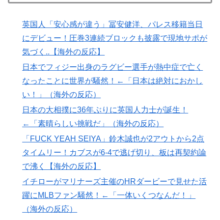
ち歩きな小咄 ～学習の仕方を学習しよう～
韓国人「本当にこれだけは日本がうらやましいと感じる
▶
英国人「安心感が違う」冨安健洋、パレス移籍当日
ものがこちら・・・」
にデビュー！圧巻3連続ブロックも披露で現地サポが
韓国人「“韓国サッカー”性接待の試合結果をご覧くださ
▶
気づく..【海外の反応】
い」→「マッサージ効果は間違いないねｗ」「これが本
日本でフィジー出身のラグビー選手が熱中症で亡く
当のベッドサッカーだ」
なったことに世界が騒然！←「日本は絶対におかし
海外「日本のこの場所は現実とは思えないレベルで美し
▶
い！」（海外の反応）
い…！」外国人が感動する日本の景色とは・・・？【海
日本の大相撲に36年ぶりに英国人力士が誕生！
外の反応】
←「素晴らしい挑戦だ」（海外の反応）
3.1節がある月なのに…3月のカレンダーに日本の富士
▶
「FUCK YEAH SEIYA」鈴木誠也が2アウトから2点
山・大阪城・桜が描かれ物議＝韓国の反応
タイムリー！カブスが6-4で逃げ切り、板は再契約論
韓国人「日本の柴犬くん散歩中の暑さに耐えられなかっ
▶
で沸く【海外の反応】
た結果」
イチローがマリナーズ主催のHRダービーで見せた活
韓国人「日本がここまでの観光大国に発展した本当の理
▶
躍にMLBファン騒然！←「一体いくつなんだ！」
由がこちら…」→「昔から日本は愛されてた…（ﾌﾞﾙﾌﾞ
（海外の反応）
ﾙ」＝韓国の反応