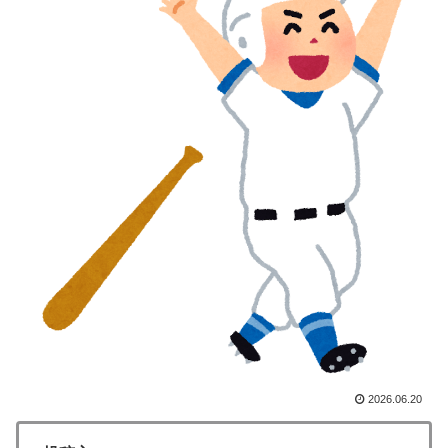
で海外絶賛！【海外の反応】
韓国人「韓国サッカー協会の性接待報道、海外でも大騒
▶
ぎに・・・2002年W杯4強の記録取り消しの声も」
→「マジで国の恥だ」「2002年まで疑う価値がある」
「国民や国が築いた国格をサッカー選手が足で蹴り飛ば
すね」
【朗報】寺田心、ベンチプレス110kgwww
▶
韓国人「韓国サッカー協会関係者が『不適切接待は慣行
▶
だった』と衝撃発言！日韓ワールドカップ4強にも疑い
の視線が向けられる」
「オーデコロンの定期注文が月50本、1808年の請求書
▶
には72本」ナポレオンは1日2本を何に使っていたの
か…
【海外の反応】“新タナスコ”のディアスが地雷すぎる件
▶
「大谷と山本だけしかまともな契約がない…」
2026.06.20
海外「素晴らしい！」日本が買収したUSスチール驚異
▶