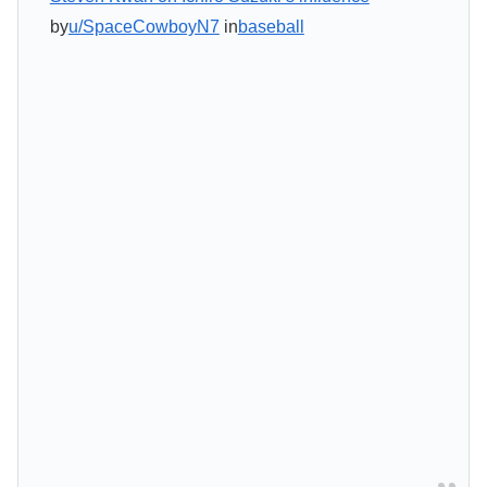
by
u/SpaceCowboyN7
in
baseball