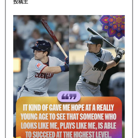
の大復活に米国人が大喜び
投稿主
英国人「安心感が違う」冨安健洋、パレス移籍当日にデ
▶
ビュー！圧巻3連続ブロックも披露で現地サポが気づく..
【海外の反応】
外国人「俺達が見かけたヤバすぎる髪型を集めてみたｗ
▶
ｗｗｗ」
【海外の反応】中国がAI開発の主導権を握りつつあるよ
▶
な → 「どうせアメリカは中国製AIを規制するんだろう
な」「自動車産業と同じ道を歩んでる気がする」
海外「日本人はなんて気高いんだ！」 英高級紙も驚愕
▶
した極限の中の日本人の姿に世界が衝撃
【海外の反応】日本政府が、アメリカ政府によるネット
▶
ミームとしての任天堂やポケモン使用に対して警告 →
「若者票を集めたいんだろうな」「任天堂の法務部隊が
出てくるぞ」
【海外の反応】アルゼンチン協会、FIFA会長に確固たる
▶