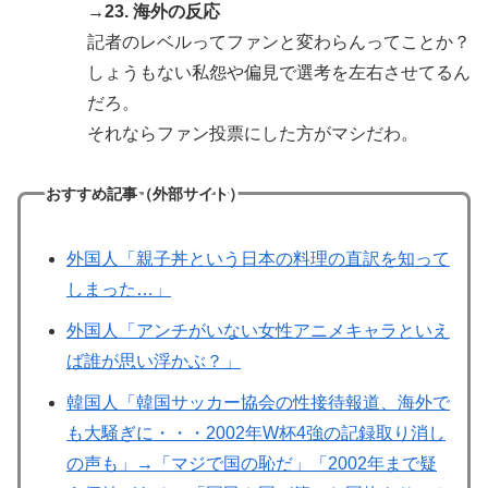
→23. 海外の反応
記者のレベルってファンと変わらんってことか？
しょうもない私怨や偏見で選考を左右させてるん
だろ。
それならファン投票にした方がマシだわ。
おすすめ記事（外部サイト）
外国人「親子丼という日本の料理の直訳を知って
しまった…」
外国人「アンチがいない女性アニメキャラといえ
ば誰が思い浮かぶ？」
韓国人「韓国サッカー協会の性接待報道、海外で
も大騒ぎに・・・2002年W杯4強の記録取り消し
の声も」→「マジで国の恥だ」「2002年まで疑