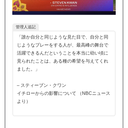
支持を表明「隠す気もないんだなｗ」
海外「2002年も審判を買収したのか！」韓国サッカー
▶
協会による国際試合の審判買収が発覚し大騒ぎ！【海外
の反応】
管理人追記
海外「日本が正しい！」優しい日本人に甘える外国人に
▶
「誰か自分と同じような見た目で、自分と同
海外が大騒ぎ
じようなプレーをする人が、最高峰の舞台で
韓国人「韓国サッカー協会、外国人審判に“性接待”報
▶
活躍できるんだということを本当に幼い頃に
道・・・」→「2002年の審判買収が事実だったの
見られたことは、ある種の希望を与えてくれ
か？」「日本人が言ってたこと正しかったね・・・...
ました。」
海外「日本はさすが過ぎるｗ」 日本は野生動物の喧嘩
▶
さえ可愛くなってしまうと世界が騒然
– スティーブン・クワン
外国人「アジア杯で優勝するんだ」日本代表、W杯ポッ
▶
イチローからの影響について （NBCニュース
ト1入りに現実味!?2030大会で出場枠「64」なら追い風
より）
に！アメリカ人もポット1争いに熱視線！【海外の反
応】
国際的な小咄 読者投稿 中小企業診断士めがけてよちよ
▶