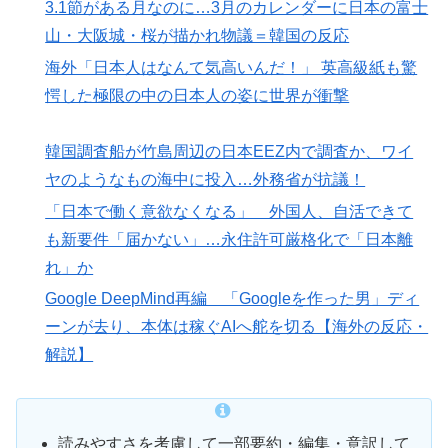
3.1節がある月なのに…3月のカレンダーに日本の富士
山・大阪城・桜が描かれ物議＝韓国の反応
海外「日本人はなんて気高いんだ！」 英高級紙も驚
愕した極限の中の日本人の姿に世界が衝撃
韓国調査船が竹島周辺の日本EEZ内で調査か、ワイ
ヤのようなもの海中に投入…外務省が抗議！
「日本で働く意欲なくなる」 外国人、自活できて
も新要件「届かない」…永住許可厳格化で「日本離
れ」か
Google DeepMind再編 「Googleを作った男」ディ
ーンが去り、本体は稼ぐAIへ舵を切る【海外の反応・
解説】
読みやすさを考慮して一部要約・編集・意訳して