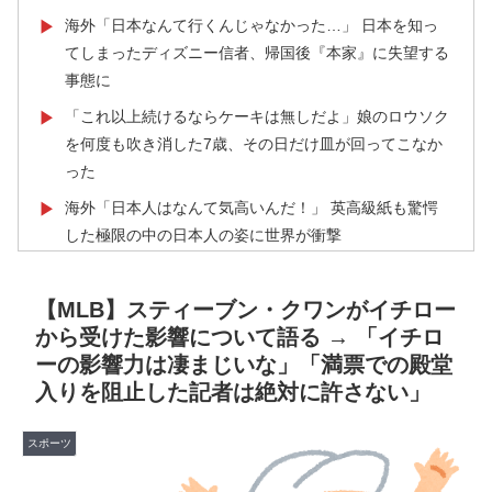
海外「日本なんて行くんじゃなかった…」 日本を知っ
▶
てしまったディズニー信者、帰国後『本家』に失望する
事態に
「これ以上続けるならケーキは無しだよ」娘のロウソク
▶
を何度も吹き消した7歳、その日だけ皿が回ってこなか
った
海外「日本人はなんて気高いんだ！」 英高級紙も驚愕
▶
した極限の中の日本人の姿に世界が衝撃
海外「消火栓もフェイクだから消防士が右往左往する中
▶
国www」
【MLB】スティーブン・クワンがイチロー
から受けた影響について語る → 「イチロ
ワイの作った卵豆腐にいくら出せる？
▶
ーの影響力は凄まじいな」「満票での殿堂
【海外の反応】アルゼンチン協会、FIFA会長に断固たる
▶
入りを阻止した記者は絶対に許さない」
支持を表明「隠す気もないんだなｗ」
外国人「日本の未来は安泰だ」16歳MF三井寺眞、衝撃
▶
スポーツ
ゴール！久保建英超え歴代2位の記録！3得点に絡む活躍