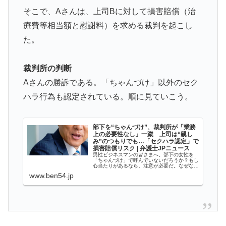
海外でも凄すぎると絶賛
そこで、Aさんは、上司Bに対して損害賠償（治
国際的な小咄 読者投稿 中小企業診断士受験者向けのIT
▶
療費等相当額と慰謝料）を求める裁判を起こし
パスポート試験対策
た。
韓国人「過去のW杯で韓国代表がドーピング検査をすり
▶
抜けるように注射していたものがこちら…」→「恥ずか
裁判所の判断
しい…（ﾌﾞﾙﾌﾞﾙ」＝韓国の反応
Aさんの勝訴である。「ちゃんづけ」以外のセク
韓国人「韓国人が衝撃を受けた意外な日本の運転文化が
▶
ハラ行為も認定されている。順に見ていこう。
こちらです‥」→「日本人はこんなに徹底している‥」
フランス人「欲張りすぎだ」中村敬斗、ランス残留の可
▶
部下を“ちゃんづけ”、裁判所が「業務
上の必要性なし」一蹴 上司は“親し
能性を会長が示唆！移籍金が交渉の壁に..現地サポの本
み”のつもりでも…「セクハラ認定」で
音がこれ！【海外の反応】
損害賠償リスク | 弁護士JPニュース
男性ビジネスマンの皆さまへ。部下の女性を
「ちゃんづけ」で呼んでいないだろうか？もし
韓国人「大韓航空の熊本地震飲料水支援に対する日本人
▶
心当たりがあるなら、注意が必要だ。なぜな
ら、「ちゃんづけ」で呼んだことがセクハラ認
www.ben54.jp
の反応をご覧ください・・・」→「」
定された実際の裁判例があるからだ。以下、事
件の詳細を見ていこう。（弁護士・林…
【海外の反応】アルゼンチン協会、FIFA会長に確固たる
▶
支持を表明「隠す気もないんだなｗ」
韓国人「フランスの有力紙も大韓サッカー協会前代未聞
▶