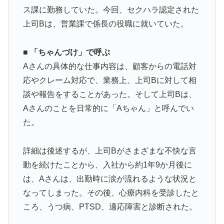
指摘‥」
ス課に勤務していた。今回、セクハラ認定された
海外「さすが日本！」日本とドイツの仕事効率の差が分
▶
上司Bは、営業課で係長の役職に就いていた。
かる数字に海外が大騒ぎ
泳いでいる人のすぐ横に消防飛行艇が次々着水する南仏
▶
■ 「ちゃんづけ」で呼ぶ
の湖「肝心の場面で毎回カメラが逃げる」【海外の反
Aさんの具体的な仕事内容は、顧客からの電話対
応】
応やクレーム対応で、業務上、上司Bに対して相
新聞さん、壮大な縦読みを仕込んでしまうwww
▶
談や報告をすることがあった。そして上司Bは、
大地震が起きても手術をやり遂げる日本の医療チーム、
▶
Aさんのことを日常的に「Aちゃん」と呼んでい
海外でも凄すぎると絶賛
た。
海外「全部日本の真似だったのか…」 日本の普通のテ
▶
レビ番組が最新SNSの数十年先を行っていたと話題に
詳細は後述するが、上司Bがさまざまな不快な言
【MLB】化け物みたいな球を投げるクローザーを先発に
▶
動を続けたことから、入社から約1年9か月後に
転向させないのはなんで？ → 「100mとマラソンの違
は、Aさんは、出勤時に涙が流れるような状況と
い」「先発は2－3種類の一級品の変化球が必要だから
なってしまった。その後、心療内科を受診したと
な」
ころ、うつ病、PTSD、適応障害と診断された。
大地震が起きても手術をやり遂げる日本の医療チーム、
▶