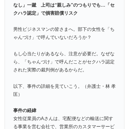
と日本人は何か適当に作る感じがしない・・・」「あれ
なし」一蹴 上司は“親しみ”のつもりでも…「セ
がまさに経験値である」
クハラ認定」で損害賠償リスク
外国人「日本の未来は安泰だ」16歳MF三井寺眞、衝撃
▶
ゴール！久保建英超え歴代2位の記録！3得点に絡む活躍
男性ビジネスマンの皆さまへ。部下の女性を「ち
で海外絶賛！【海外の反応】
ゃんづけ」で呼んでいないだろうか？
アメリカ「お前らの国でしか愛されてないものってあ
▶
る？」日本「納豆」
もし心当たりがあるなら、注意が必要だ。なぜな
海外「剣が二回斬り合っただけで折れるのはどういうこ
▶
ら、「ちゃんづけ」で呼んだことがセクハラ認定
となんだ」満点なのに二度と起動しない理由…
された実際の裁判例があるからだ。
【朗報】韓国人「日本のサッカー選手、90年代の映画ス
▶
ターかよ」
以下、事件の詳細を見ていこう。（弁護士・林 孝
軽飛行機が屋根すれすれを抜けて飛行場へ、車輪を出さ
▶
匡）
ないまま胴体着陸「これよりひどい着陸なら山ほど見て
きた」【海外の反応】
事件の経緯
韓国人「日本メディアが2002年ワールドカップ韓国準
▶
女性従業員のAさんは、宅配便などの輸送に関す
決勝も調査すべきと主張！」→「英国メディアも一斉に
る事業を営む会社で、営業所のカスタマーサービ