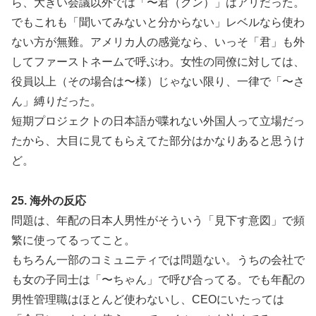
ら、大きい会議以外では「〜君（クン）」はアリだった。
でもこれも「聞いてみないと分からない」レベルなら使わ
ない方が無難。アメリカ人の感覚なら、いっそ「君」も外
してファーストネームで呼ぶわ。女性の同僚に対しては、
役員以上（その場合は〜様）じゃない限り、一律で「〜さ
ん」縛りだった。
短期プロジェクトの日本語が喋れない外国人って立場だっ
たから、大目に見てもらえてた部分はかなりあると思うけ
ど。
25. 海外の反応
問題は、年配の日本人男性がそういう「見下す意図」で頻
繁に使ってるってこと。
もちろん一部のコミュニティでは問題ない。うちの会社で
も女の子同士は「〜ちゃん」で呼び合ってる。でも年配の
男性管理職はほとんど使わないし、CEOにいたっては