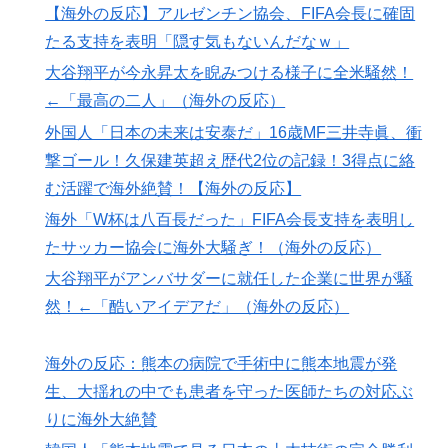
【海外の反応】アルゼンチン協会、FIFA会長に確固
の不祥事を詳細に報道！」→「国際的スキャンダルに発
たる支持を表明「隠す気もないんだなｗ」
展してしまう‥」
大谷翔平が今永昇太を睨みつける様子に全米騒然！
海外「日本なんて行くんじゃなかった…」 日本を知っ
▶
←「最高の二人」（海外の反応）
てしまったディズニー信者、帰国後『本家』に失望する
事態に
外国人「日本の未来は安泰だ」16歳MF三井寺眞、衝
撃ゴール！久保建英超え歴代2位の記録！3得点に絡
む活躍で海外絶賛！【海外の反応】
海外「W杯は八百長だった」FIFA会長支持を表明し
たサッカー協会に海外大騒ぎ！（海外の反応）
大谷翔平がアンバサダーに就任した企業に世界が騒
然！←「酷いアイデアだ」（海外の反応）
海外の反応：熊本の病院で手術中に熊本地震が発
生、大揺れの中でも患者を守った医師たちの対応ぶ
りに海外大絶賛