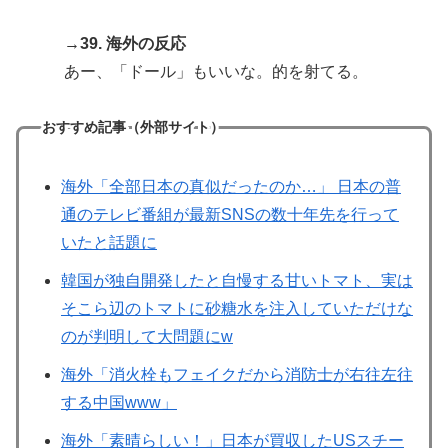
→39. 海外の反応
あー、「ドール」もいいな。的を射てる。
おすすめ記事（外部サイト）
海外「全部日本の真似だったのか…」 日本の普
通のテレビ番組が最新SNSの数十年先を行って
いたと話題に
韓国が独自開発したと自慢する甘いトマト、実は
そこら辺のトマトに砂糖水を注入していただけな
のが判明して大問題にw
海外「消火栓もフェイクだから消防士が右往左往
する中国www」
海外「素晴らしい！」日本が買収したUSスチー