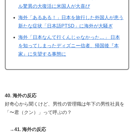
ル驚異の大復活に米国人が大喜び
海外「あるある！」日本を旅行した外国人が患う
新たな症状「日本語PTSD」に海外が大騒ぎ
海外「日本なんて行くんじゃなかった…」 日本
を知ってしまったディズニー信者、帰国後『本
家』に失望する事態に
40. 海外の反応
好奇心から聞くけど、男性の管理職は年下の男性社員を
「〜君（クン）」って呼ぶの？
→41. 海外の反応