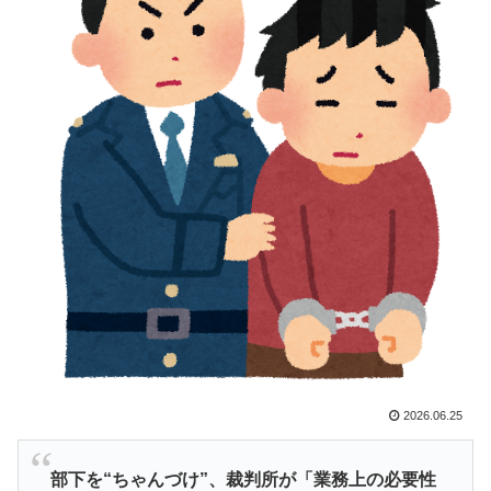
日本旅行キャンセルすべきか…1万年ぶり史上最大級の
▶
火山の兆し＝韓国の反応
海外の反応：熊本の病院で手術中に熊本地震が発生、大
▶
揺れの中でも患者を守った医師たちの対応ぶりに海外大
絶賛
韓国人「トヨタが2027年に次世代ハイブリッドバッテ
▶
リーを導入へ！最大1000kmの航続距離や超高速充電を
目指す」
イチローさん「僕は本を読まない。好きなアニメはドラ
▶
ゴンボール」【海外の反応】
ストーカーガチ勢は僅かな情報で垢特定出来るからね
▶
韓国人「とある日本の飲食店で、韓国人店員が韓国人団
▶
体客と口論になった理由がこちら・・・」
2026.06.25
韓国人「熊本地震で見る日本の土木技術の完全勝利をご
▶
覧ください」→「これはすごいわ」「こういうのを見る
部下を“ちゃんづけ”、裁判所が「業務上の必要性