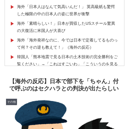
海外「日本人はなんて気高いんだ！」 英高級紙も驚愕
▶
した極限の中の日本人の姿に世界が衝撃
海外「素晴らしい！」日本が買収したUSスチール驚異
▶
の大復活に米国人が大喜び
海外「海外発祥なのに、今では日本で定着してるものっ
▶
て何？その逆も教えて！」（海外の反応）
韓国人「熊本地震で見る日本の土木技術の完全勝利をご
▶
覧ください」→「これはすごいわ」「こういうのを見る
と日本人は何か適当に作る感じがしない・・・」「あれ
がまさに経験値である」
【海外の反応】日本で部下を「ちゃん」付
で呼ぶのはセクハラとの判決が出たらしい
外国人「アジア杯で優勝するんだ」日本代表、W杯ポッ
▶
ト1入りに現実味!?2030大会で出場枠「64」なら追い風
に！アメリカ人もポット1争いに熱視線！【海外の反
その他
応】
【伝説の100得点、いまだ都市伝説扱い】海外「バムの
▶
83点でようやく信じた」