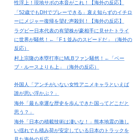
性浮上！現地サポの本音がこれ！【海外の反応】
「52歳でもDHでプレーできる」衰え知らずのイチロ
ーにメジャー復帰を望む声殺到！【海外の反応】
ラグビー日本代表の有望株が豪相手に見せたトライ
に世界が騒然！←「F１並みのスピードだ」（海外の
反応）
村上宗隆の本塁打率にMLBファン騒然！←「ベー
ブ・ルースよりも上」（海外の反応）
外国人「アンチがいない女性アニメキャラといえば
誰が思い浮かぶ？」
海外「最も幸運な歴史を歩んできた国ってどこだと
思う？」
海外「日本の積載技術は凄いな！」熊本地震の激し
い揺れでも積み荷が安定している日本のトラックを
見た海外の反応