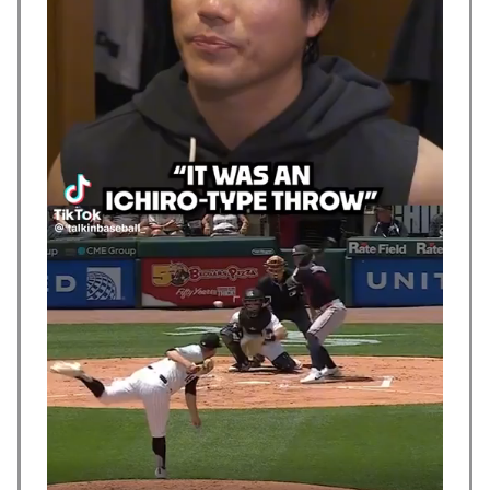
人が続出
韓国人「現在、日本で可愛いと話題になっている高校野
▶
球部のマネージャーがこちら…」→「可愛い…（ﾌﾞﾙﾌﾞ
ﾙ」＝韓国の反応
海外「日本の積載技術は凄いな！」熊本地震の激しい揺
▶
れでも積み荷が安定している日本のトラックを見た海外
の反応
ウェストバージニアの倉庫火災で黒煙が空へ広がる衝撃
▶
映像！！
韓国人「熊本地震で見る日本の土木技術の完全勝利をご
▶
覧ください」→「これはすごいわ」「こういうのを見る
と日本人は何か適当に作る感じがしない・・・」...
海外「最も幸運な歴史を歩んできた国ってどこだと思
▶
う？」
こんな事してくる痴女ギャルJCなんて誰が見たいんです
▶
か