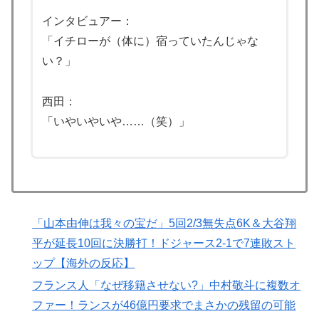
インタビュアー：
「イチローが（体に）宿っていたんじゃな
い？」
西田：
「いやいやいや……（笑）」
「山本由伸は我々の宝だ」5回2/3無失点6K＆大谷翔
平が延長10回に決勝打！ドジャース2-1で7連敗スト
ップ【海外の反応】
フランス人「なぜ移籍させない?」中村敬斗に複数オ
ファー！ランスが46億円要求でまさかの残留の可能