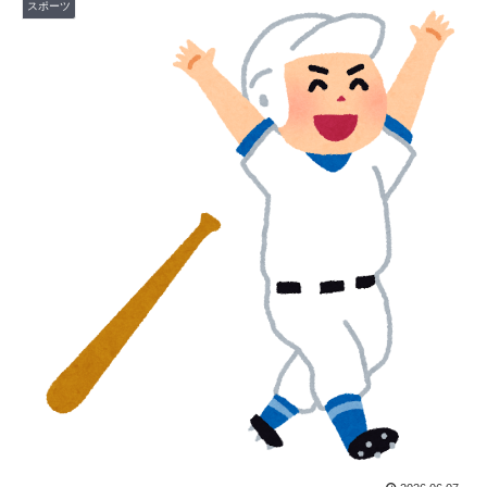
スポーツ
生き様に各国から称賛の声
【朗報】佐野航大、新天地決定！PSV移籍を公式発表
▶
英国人「安心感が違う」冨安健洋、パレス移籍当日にデ
▶
ビュー！圧巻3連続ブロックも披露で現地サポが気づく..
【海外の反応】
【海外の反応】村上宗隆が100マイル粉砕の26号弾で逆
▶
転の口火に「三振率＆四球率が高い奇妙な二面性」
【海外の反応】村上宗隆が100マイル粉砕の26号弾で逆
▶
転の口火に「三振率＆四球率が高い奇妙な二面性」
韓国人「韓国人が日本旅行で一番美味しいと感じた日本
▶
料理がこちらです‥」→「極上の旨味が詰まっていた」
韓国人「現在、日本で可愛いと話題になっている高校野
▶
球部のマネージャーがこちら…」→「可愛い…（ﾌﾞﾙﾌﾞ
ﾙ」＝韓国の反応
海外「日本なんて行くんじゃなかった…」 日本を知っ
▶