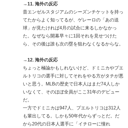
→11. 海外の反応
昔エンゼルスタジアムのシーズンチケットを持っ
てたからよく知ってるが、ゲレーロの「あの送
球」が見たければ4月の試合に来るしかなかっ
た。なぜなら開幕早々に1回それを見せつけた
ら、その後は誰も次の塁を狙わなくなるからな。
→12. 海外の反応
ちょっと極論かもしれないけど、ドミニカやプエ
ルトリコの選手に対してそれをやる方がタチが悪
いと思う。MLBの歴史で日本人はまだ74人しか
いなくて、そのほぼ全員がここ31年のデビュー
だ。
一方でドミニカは947人、プエルトリコは312人
も輩出してる。しかも50年代からずっとだ。だ
から20代の日本人選手に「イチローに憧れ