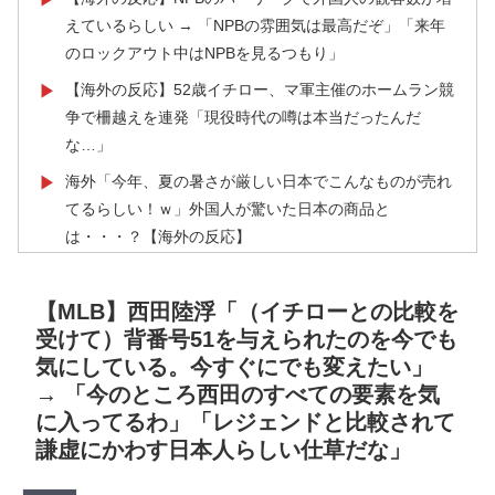
えているらしい → 「NPBの雰囲気は最高だぞ」「来年
のロックアウト中はNPBを見るつもり」
【海外の反応】52歳イチロー、マ軍主催のホームラン競
▶
争で柵越えを連発「現役時代の噂は本当だったんだ
な…」
海外「今年、夏の暑さが厳しい日本でこんなものが売れ
▶
てるらしい！ｗ」外国人が驚いた日本の商品と
は・・・？【海外の反応】
フランス人「なぜ移籍させない?」中村敬斗に複数オフ
▶
ァー！ランスが46億円要求でまさかの残留の可能性浮
【MLB】西田陸浮「（イチローとの比較を
上！現地サポの本音がこれ！【海外の反応】
受けて）背番号51を与えられたのを今でも
気にしている。今すぐにでも変えたい」
外国人「アンチがいない女性アニメキャラといえば誰が
▶
→ 「今のところ西田のすべての要素を気
思い浮かぶ？」
に入ってるわ」「レジェンドと比較されて
海外「凄すぎる！」折り紙と並ぶあの日本の偉大な発明
▶
謙虚にかわす日本人らしい仕草だな」
に海外がびっくり仰天
海外「日本は戦勝国なんだよ」 戦後の日本人の特別な
▶