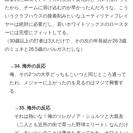
たから、チームに溶け込むのが早かったんだろうな。こう
いうクラブハウスの接着剤みたいなユーティリティプレイ
ヤーは絶対に必要だし、若いホワイトソックスのロースタ
ーには完璧にフィットしてる。
（30歳以上の打者は3人だけで、その次の年長組が26.3歳
のミュネと26.5歳のバルガスだしな）
→34. 海外の反応
俺、その2つの大学どっちもこいつと同じところ通って
たわ。メジャーに上がったのを見るのはマジで興奮す
る。
→35. 海外の反応
それは熱いな！俺のツレがノア・シュルツと大親友
（二人とも近所の街で育った野球エリート）なんだけ
ど、あいつらのことは褒めちぎってたわ。ホワイトソ