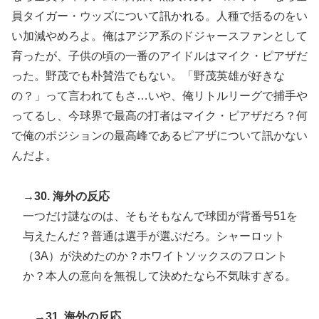
員タイガー・ウッズについて訊かれる。人種で括るのをい
い加減やめろよ。俺はアジア系のドジャースファンとして
育ったが、子供の頃の一番のアイドルはマイク・ピアザだ
った。野茂でも朴賛浩でもない。「野茂英雄が好きな
の？」って言われてもさ…いや、俺リトルリーグで捕手や
ってるし、今球界で最高の打者はマイク・ピアザだろ？何
で俺のポジションの最高峰であるピアザについて訊かない
んだよ。
→30. 海外の反応
一つだけ謎なのは、そもそもなんで球団が背番号51を
与えたんだ？普通は選手が選ぶだろ。シャーロット
（3A）が決めたのか？ホワイトソックスのフロント
か？本人の意向を無視して決めたなら不気味すぎる。
→31. 海外の反応