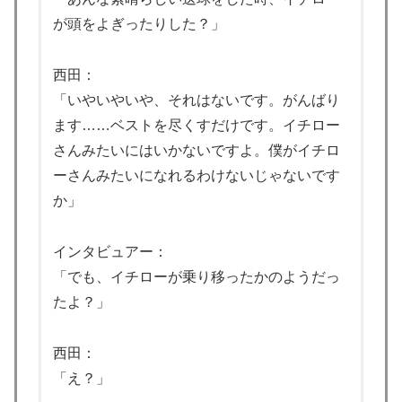
【海外の反応】NPBのパ・リーグで外国人の観客数が増
▶
が頭をよぎったりした？」
えているらしい → 「NPBの雰囲気は最高だぞ」「来年
のロックアウト中はNPBを見るつもり」
西田：
外国人「初めてトラウマになった日本のアニメといえば
▶
「いやいやいや、それはないです。がんばり
何？」
ます……ベストを尽くすだけです。イチロー
トルコ人「日本人まで獲るのか」上田綺世、トルコ名門
▶
さんみたいにはいかないですよ。僕がイチロ
が巨額の正式オファー！現地サポが騒然！【海外の反
ーさんみたいになれるわけないじゃないです
応】
か」
海外「騙されるな！」FIFA会長の謝罪に海外大騒ぎ！
▶
（海外の反応）
インタビュアー：
「でも、イチローが乗り移ったかのようだっ
たよ？」
西田：
「え？」