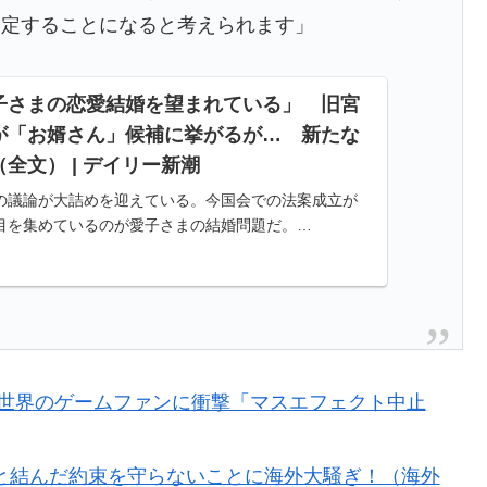
制定することになると考えられます」
ってどう思う？ 第2話 …まぁた侵略者か
子さまの恋愛結婚を望まれている」 旧宮
普通のテレビ番組が最新SNSの数十年先を行っていたと
が「お婿さん」候補に挙がるが… 新たな
全文） | デイリー新潮
アを壮大に勘違いして一発退場「どんな空間認識能力だよ
の議論が大詰めを迎えている。今国会での法案成立が
目を集めているのが愛子さまの結婚問題だ。…
日本のアニメキャラがこちら」（海外の反応）
、真珠湾の時なぜ知らせなかったのか」…目を大きく開
街頭インタビューに登場した女子高生4人組がエモすぎる
し世界のゲームファンに衝撃「マスエフェクト中止
市と結んだ約束を守らないことに海外大騒ぎ！（海外