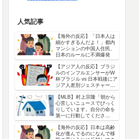
人気記事
【海外の反応】「日本人は
細かすぎるんだよ！」都内
マンションの中国人住民、
日本のルールに不満爆発
【アジア人の反応】ブラジ
ルのインフルエンサーがW
杯ブラジル vs 日本戦後にア
ジア人差別ジェスチャーし
ている写真を投稿して炎上
【MLB】村上宗隆「朝から
中
心苦しいニュースでびっく
りしています。自分の命を
第一に行動してくださ
い。」 → 「本当に胸が痛
【海外の反応】日本は高齢
む」「最近大きな地震が多
化が進んでるのになんで移
くないか？」