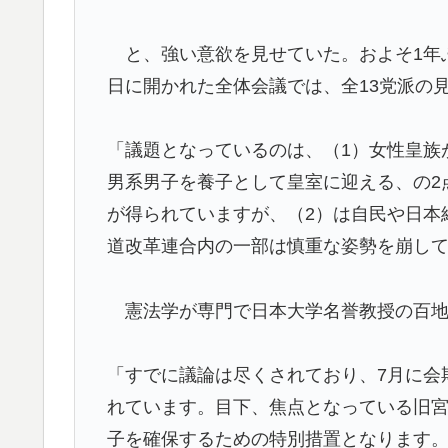
外国人「2026年バロンドールは誰が受賞すべ
▶
と、強い意欲を見せていた。およそ1年ぶ
える本命とは!?【海外の反応】
日に開かれた全体会議では、全13党派の
韓国人「本日チームをサヨナラ負けさせたイ
▶
ベルの守備ｗｗ」＝韓国の反応
「議題となっているのは、（1）女性皇族
【海外の反応】移民なしで少子化を解決するに
▶
男系男子を養子として皇室に迎える、の2
前提としているからな」「福祉の崩壊もヤバ
が得られていますが、（2）は自民や日本
欧州「日本だけ反則だろ…」 世界の『日本
▶
道改革連合内の一部は慎重な姿勢を崩し
「原子が同じ場所にいたまま、2つの姿を規
▶
するらしい
憲法学が専門で日本大学名誉教授の百地
【MLB】先発投手のパワーランキング → 
▶
ロウスキーと同じ勝数なんだよな」
「すでに議論は尽くされており、7月に会
3.1節がある月なのに…3月のカレンダーに
れています。目下、焦点となっている旧
▶
子を確保するための特別措置となります
【海外の反応】南アのGK、ペナルティエリ
▶