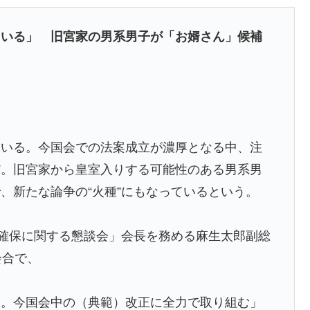
け続けた」胴元も驚いた約1万9000件の実態
ている」 旧宮家の男系男子が「お婿さん」候補
的に成功しているのか？その驚異の制作体制に韓国人が
て‥」
成してみたｗｗｗｗ」
で正式オファー・・・」→「あいつがそれほどなのか（ﾌﾞﾙ
ている。今国会での法案成立が濃厚となる中、注
...
だ。旧宮家から皇室入りする可能性のある男系男
エラーを見てください！しかもサヨナラエラーです」
、新たな論争の“火種”にもなっているという。
臭いを消す方法をご覧ください」→「これマジ？」
ターを塞ぐ迷惑行為！！
の確保に関する懇談会」会長を務める麻生太郎副総
会合で、
ってどう思う？ 第1話 高町流捕縛術に死角なし！
、実は東南アジア人と同列に見ているというのは本当な
る。今国会中の（典範）改正に全力で取り組む」