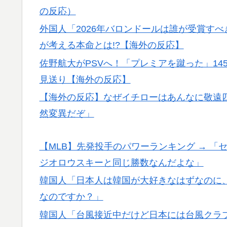
の反応）
外国人「2026年バロンドールは誰が受賞すべ
が考える本命とは!?【海外の反応】
佐野航大がPSVへ！「プレミアを蹴った」14
見送り【海外の反応】
【海外の反応】なぜイチローはあんなに敬遠四
然変異だぞ」
【MLB】先発投手のパワーランキング → 
ジオロウスキーと同じ勝数なんだよな」
韓国人「日本人は韓国が大好きなはずなのに
なのですか？」
韓国人「台風接近中だけど日本には台風クラ