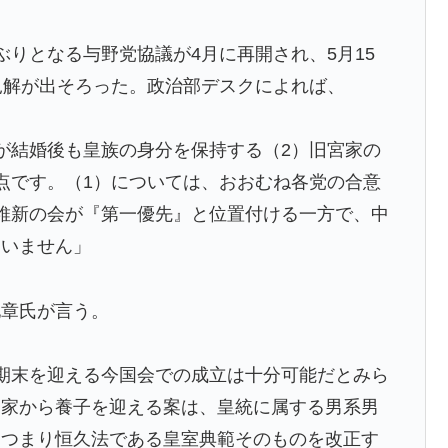
き?」エンバペ、今季無冠でも初受賞か!?海外ファンが考
りとなる与野党協議が4月に再開され、5月15
見解が出そろった。政治部デスクによれば、
・ジョンフの守備、ガチでヤバ過ぎる…」→「のび太レ
が結婚後も皇族の身分を保持する（2）旧宮家の
はどうしたらいいんだ？ → 「現代の経済は人口増加を
点です。（1）については、おおむね各党の合意
い」
維新の会が『第一優先』と位置付ける一方で、中
びいき』にヨーロッパ全土から不満の声
ていません」
則的に行き来し続ける」時間結晶という物質の状態が実在
章氏が言う。
「セールが山本由伸より下はないわ」「菅野は1位のミジオ
期末を迎える今国会での成立は十分可能だとみら
日本の富士山・大阪城・桜が描かれ物議＝韓国の反応
宮家から養子を迎える案は、皇統に属する男系男
。つまり恒久法である皇室典範そのものを改正す
アを壮大に勘違いして一発退場「どんな空間認識能力だよ