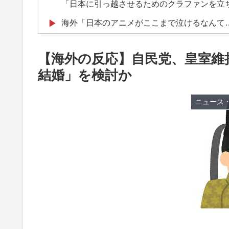
「日本に引っ越させるためのクラファンを立
海外「日本のアニメがここまで泣けるなんて
▶
は・・・？【海外の反応】
【海外の反応】自民党、皇室維
【海外の反応】移民なしで少子化を解決するに
▶
前提としているからな」「福祉の崩壊もヤバ
結婚」を検討か
海外「いったいなぜ！」なぜか日本人気に嫉
▶
ニュース
英国人「日本代表で一番好き」上田綺世、プ
▶
殺到！【海外の反応】
韓国人「せっかく日本に韓国風のメンチカツ
▶
店したんだそうです…」
海外「世界で日本を死守するぞ！」 日本の
▶
韓国人「台風接近中だけど日本には台風クラ
▶
韓国人「本日チームをサヨナラ負けさせたイ
▶