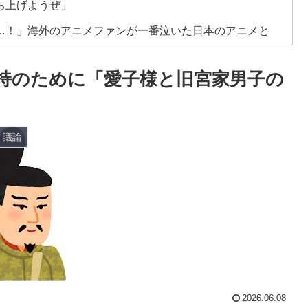
ち上げようぜ」
…！」海外のアニメファンが一番泣いた日本のアニメと
持のために「愛子様と旧宮家男子の
はどうしたらいいんだ？ → 「現代の経済は人口増加を
い」
妬する西洋メディアに海外が大騒ぎ
・議論
レミア移籍が浮上！現地サポが大興奮！獲得を望む声が
屋をオープンしてあげたのに、ほとんど客が来なくて閉
消防署を訪れたちびっ子集団が世界をメロメロに
ブというのがあったんだね」
・ジョンフの守備、ガチでヤバ過ぎる…」→「のび太レ
2026.06.08