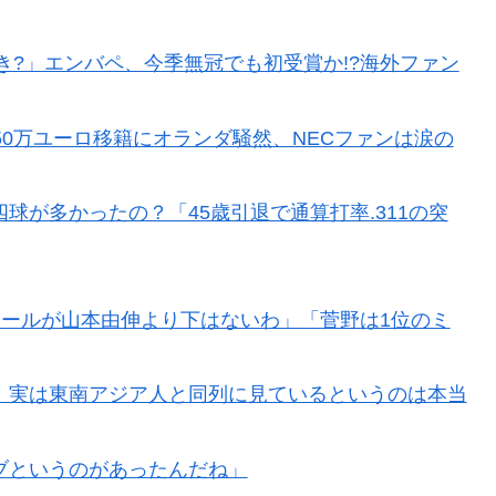
き?」エンバペ、今季無冠でも初受賞か!?海外ファン
50万ユーロ移籍にオランダ騒然、NECファンは涙の
球が多かったの？「45歳引退で通算打率.311の突
「セールが山本由伸より下はないわ」「菅野は1位のミ
、実は東南アジア人と同列に見ているというのは本当
ブというのがあったんだね」