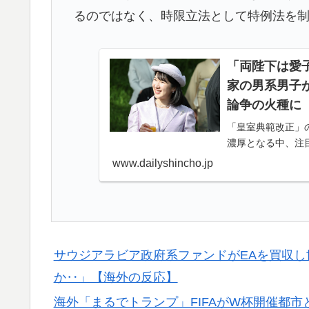
るのではなく、時限立法として特例法を
ｗ」
【あんこ】唐突になるんだけど、「魔法少女」
▶
「両陛下は愛
海外「全部日本の真似だったのか…」 日本の
▶
家の男系男子
話題に
論争の火種に（
【海外の反応】南アのGK、ペナルティエリ
▶
「皇室典範改正」
ｗ」
濃厚となる中、注
外国人「ひどい奴なのに視聴者から愛される
▶
www.dailyshincho.jp
トランプ大統領「日本ほど奇襲を知る国ない
▶
いた高市首相＝韓国の反応
海外「日本がキラキラして見える…」 日本の
▶
サウジアラビア政府系ファンドがEAを買収
と話題に
か‥」【海外の反応】
海外「まるでトランプ」FIFAがW杯開催都