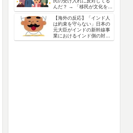
民の受け入れに反対してる
んだ？ → 「移民が文化を破
壊すると思ってるからな」
【海外の反応】「インド人
「他国の失敗を見てきたか
は約束を守らない」日本の
らだろ」
元大臣がインドの新幹線事
業におけるインド側の対応
を批判