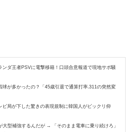
ランダ王者PSVに電撃移籍！口頭合意報道で現地サポ騒
球が多かったの？「45歳引退で通算打率.311の突然変
レビ局が下した驚きの表現規制に韓国人がビックリ仰
が大型補強するんだが → 「そのまま電車に乗り続けろ」