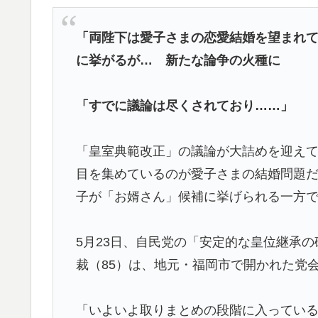
ベルの守備ｗｗ」＝韓国の反応
水原一平の賭博問題に新証言「一晩中ずっと賭
▶
「両陛下は愛子さまの恋愛結婚を望まれ
に挙がるが… 新たな論争の火種に
韓国人「何故日本人はアニメを作り続け世界
▶
驚愕！」→「条件がそんなに揃っていたなん
「すでに議論は尽くされており……」
AI「物の使い方を真剣に間違えてる人間を生
▶
韓国人「PSG、日本の鈴木彩艶に約60億円
▶
「皇室典範改正」の議論が大詰めを迎え
ﾌﾞﾙ）」「レギュラーとして出れるとは思わない
目を集めているのが愛子さまの結婚問題
韓国人「イジョンフ本日の全米が呆れる守備
▶
子が「お婿さん」候補に挙げられる一方で
韓国人「日本のXで話題になったエアコンの
▶
飛行機の座席で長いポニーテールが後席モニ
▶
5月23日、自民党の「安定的な皇位継承
裁（85）は、地元・福岡市で開かれた党
【あんこ】唐突になるんだけど、「魔法少女」
▶
韓国人「日本人は韓国が大好きなはずなのに
▶
「いよいよ取りまとめの段階に入ってい
のですか？」