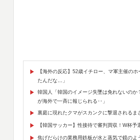
【海外の反応】52歳イチロー、マ軍主催の
▶
たんだな…」
韓国人「韓国のイメージ失墜は免れないのか？
▶
が海外で一斉に報じられる‥」
裏庭に現れたクマがスカンクに撃退されるま
▶
【韓国サッカー】性接待で審判買収！W杯予
▶
焦げだらけの業務用鉄板が水と蒸気で鏡のよ
▶