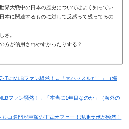
世界大戦中の日本の歴史についてはよく知ってい
日本に関連するものに対して反感って残ってるの
わ……」 → 「まだまだ7.5ゲーム差もあるんだぞ」「毎
月には勝って終わるんだよ」
しさ。
いえば誰が思い浮かぶ？」
の方が信用されやすかったりする？
rが伝説のボクサーマイク・タイソンにパンチを食らうｗｗ
ーに行ってみたら、なぜか辛ラーメンだけ売れ残ってい
安打にMLBファン騒然！←「大ハッスルだ！」（海
・スペイン戦で『韓国に奪われた』と欧州の大手メディア
普通のテレビ番組が最新SNSの数十年先を行っていたと
MLBファン騒然！←「本当に1年目なのか」（海外の
わ……」 → 「まだまだ7.5ゲーム差もあるんだぞ」「毎
トルコ名門が巨額の正式オファー！現地サポが騒然！
月には勝って終わるんだよ」