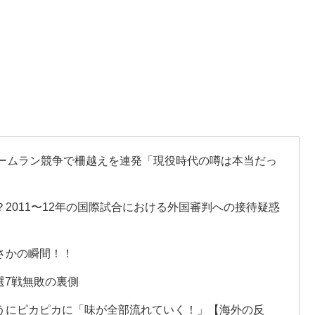
ホームラン競争で柵越えを連発「現役時代の噂は本当だっ
2011〜12年の国際試合における外国審判への接待疑惑
さかの瞬間！！
選7戦無敗の裏側
うにピカピカに「味が全部流れていく！」【海外の反