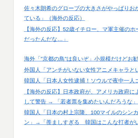
海外「この日本アニメはマジでぶっ飛んでる
▶
佐々木朗希のグローブの大きさがやっぱりおか
本アニメとは・・・？ 海外の反応
ている」（海外の反応）
英国人「安心感が違う」冨安健洋、パレス移
▶
【海外の反応】52歳イチロー、マ軍主催のホ
が気づく..【海外の反応】
だったんだな…」
海外「凄すぎる！」折り紙と並ぶあの日本の
▶
海外「”京都の鳥”は良いぞ」小規模だけどお
海外「プレミアのレベルか？」ブライトンが
▶
応）
外国人「アンチがいない女性アニメキャラと
海外「日本人はなんて気高いんだ！」 英高
▶
韓国人「日本人女性逮捕！ソウルで夜中一人
【海外の反応】日本政府が、アメリカ政府に
海外「日本が正しい！」優しい日本人に甘え
▶
して警告 → 「若者票を集めたいんだろうな
ヒロアカの葉隠ちゃんって透明なうんこする
▶
韓国人「日本の村上宗隆、100マイルのシン
海外「”京都の鳥”は良いぞ」小規模だけどお
▶
ン」→「羨ましすぎる 韓国はこんな打者がい
海外「日本の科学者が猫の寿命を2倍に上げ
▶