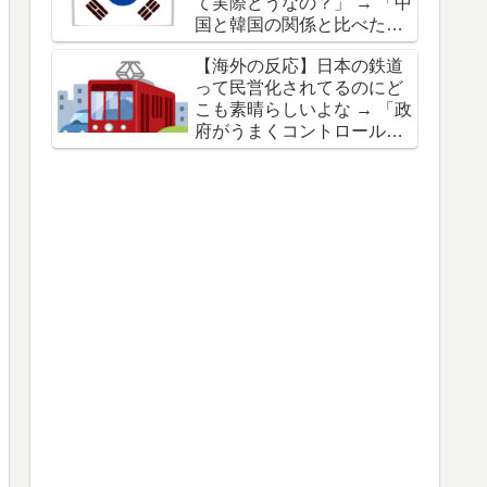
て実際どうなの？」 → 「中
「日本を批判するが韓国も
国と韓国の関係と比べたら
ベトナムで酷いことをして
全然マシだぞ」「"反省も歴
たよね？」
【海外の反応】日本の鉄道
史教育もしないドイツ"って
って民営化されてるのにど
感じ」
こも素晴らしいよな → 「政
府がうまくコントロールし
てる感じ」「背景を踏まえ
ると日本のモデルを欧米に
導入するのは無理なんだよ
な」