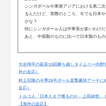
っ？？？？？？？？？？」＝韓国の反応
シンガポールや東南アジアにおける第二次
るんだけど、実際のところ、今でも日本や
【MLB】ドジャースファン「7連敗はしんどい
▶
年暑い季節に負けることが増えるけど結局10
かな？
特にシンガポール人は中華系が多いわけだ
外国人「アンチがいない女性アニメキャラと
▶
あと、中国製のものに比べて日本製のもの
海外「いいパンチだった」超大物YouYube
▶
韓国人「台風で品不足になった沖縄のスーパ
▶
たんです…」
大谷翔平の延長10回勝ち越しタイムリー内野
韓国人「不適切接待疑惑、2002年イタリア
▶
が一斉に報道！」
外の反応）
海外「全部日本の真似だったのか…」 日本の
村上宗隆の今季26号ポール直撃豪快アーチに
▶
話題に
反応）
【MLB】ドジャースファン「7連敗はしんどい
▶
トルコ人「日本人まで獲るのか」上田綺世、
年暑い季節に負けることが増えるけど結局10
【海外の反応】