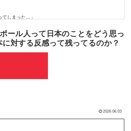
ってしまった…」
ものが売れてるらしい！ｗ」外国人が驚いた日本の商品
ポール人って日本のことをどう思っ
本に対する反感って残ってるのか？
術の高さに韓国人が衝撃！」→「当時の技術力に言葉を
った」
杯ポット1入りに現実味!?2030大会で出場枠「64」な
視線！【海外の反応】
ものが売れてるらしい！ｗ」外国人が驚いた日本の商品
2026.06.03
ゴルフクラブ振り回し暴れた理由」
違いしていることがこちら…」→「え