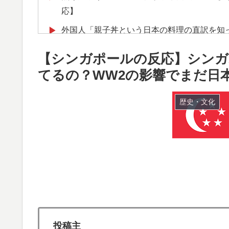
応】
外国人「親子丼という日本の料理の直訳を知
▶
海外「今年、夏の暑さが厳しい日本でこんな
▶
【シンガポールの反応】シンガ
とは・・・？【海外の反応】
てるの？WW2の影響でまだ日
韓国人「織田信長の安土城の復元図と建築技
▶
失う‥」
歴史・文化
【衝撃】韓国人「日本の軽トラ、原型どこ行
▶
外国人「アジア杯で優勝するんだ」日本代表、W
▶
ら追い風に！アメリカ人もポット1争いに熱
海外「今年、夏の暑さが厳しい日本でこんな
▶
とは・・・？【海外の反応】
韓国人「日本人女性逮捕！ソウルで夜中一人
▶
投稿主
韓国人「韓国人が日本のラーメンについて勘
▶