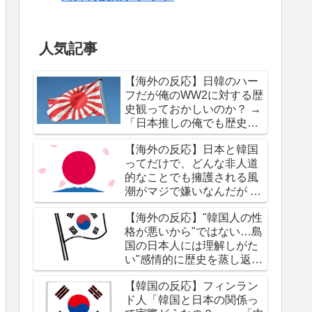
人気記事
【海外の反応】日韓のハー
フだが俺のWW2に対する歴
史観っておかしいのか？ →
「日本推しの俺でも歴史改
変は引くわ」「洗脳と不十
【海外の反応】日本と韓国
分な教育の賜物だな」
ってだけで、どんな非人道
的なことでも擁護される風
潮がマジで嫌いなんだが →
「"日本はWW2で酷いこと
【海外の反応】"韓国人の性
をしたことを誰も知らな
格が悪いから"ではない…島
い"って本気で言ってるの
国の日本人には理解しがた
か？」「ネットのやり過ぎ
い"感情的に歴史を蒸し返
じゃないか？」
す"根本原因 → 「自分たち
【韓国の反応】フィンラン
の被害者意識は高いのに加
ド人「韓国と日本の関係っ
害者意識が低すぎるわ」