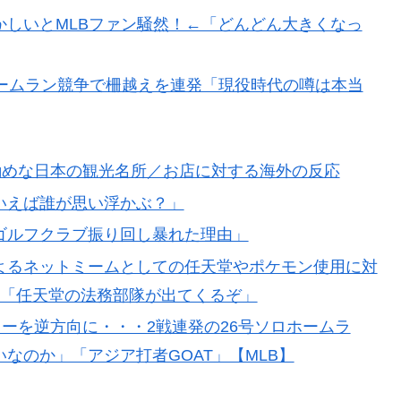
！ｗ」外国人が予測不可能でぶっ飛んでると評価した日
しいとMLBファン騒然！←「どんどん大きくなっ
籍当日にデビュー！圧巻3連続ブロックも披露で現地サポ
ームラン競争で柵越えを連発「現役時代の噂は本当
偉大な発明に海外がびっくり仰天
勧めな日本の観光名所／お店に対する海外の反応
上田綺世の獲得に動き出して海外大騒ぎ！（海外の反
いえば誰が思い浮かぶ？」
級紙も驚愕した極限の中の日本人の姿に世界が衝撃
ゴルフクラブ振り回し暴れた理由」
よるネットミームとしての任天堂やポケモン使用に対
る外国人に海外が大騒ぎ
」「任天堂の法務部隊が出てくるぞ」
の？
カーを逆方向に・・・2戦連発の26号ソロホームラ
勧めな日本の観光名所／お店に対する海外の反応
なのか」「アジア打者GOAT」【MLB】
る注射剤を開発。これこそノーベル賞だろ！」