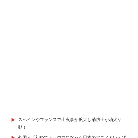
スペインやフランスで山火事が拡大し消防士が消火活
▶
動！！
外国人「初めてトラウマになった日本のアニメといえば
▶