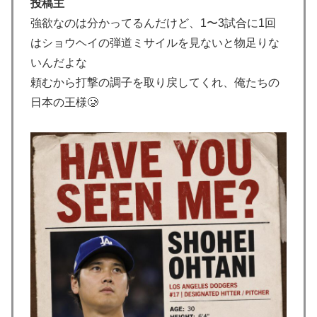
投稿主
→ 「長崎の原爆投下は完全に余分だったな」「原爆よ
強欲なのは分かってるんだけど、1〜3試合に1回
りも焼夷弾爆撃のほうが被害が大きかったんだよな」
はショウヘイの弾道ミサイルを見ないと物足りな
上昇中のロケットに雷が落ちて画面が真っ白に「ロケッ
▶
いんだよな
ト、大丈夫なの……？」【海外の反応】
頼むから打撃の調子を取り戻してくれ、俺たちの
海外「最も幸運な歴史を歩んできた国ってどこだと思
▶
日本の王様🥲
う？」
海外「羨ましい！」日本ならではの夏の風物詩に海外が
▶
びっくり仰天
外国人「アンチがいない女性アニメキャラといえば誰が
▶
思い浮かぶ？」
韓国人「日本の某ゲームが米国進出した当時、アメリカ
▶
国内で巻き起こった熱狂的ブームの様子がこちら…」＝
韓国の反応
韓国、サッカーW杯予選で審判を性接待して買収してい
▶
たことが判明！ 何と日本も巻き込まれることに
トルコ人「日本人まで獲るのか」上田綺世、トルコ名門
▶