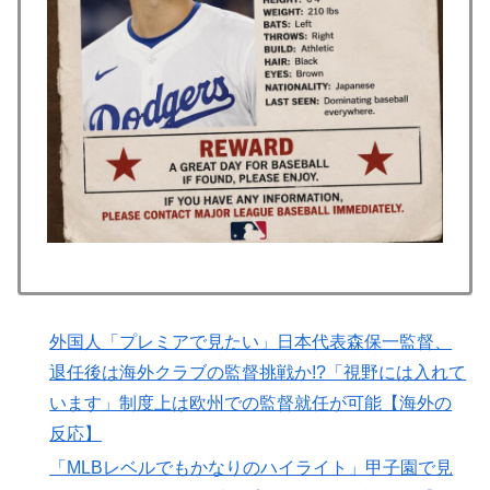
が巨額の正式オファー！現地サポが騒然！【海外の反
応】
海外「日本人は何に使ってるんだ？」 世界的ブームの
▶
日本の食品、買ってみたものの使い道が分からない外国
人が続出
こんな事してくる痴女ギャルJCなんて誰が見たいんです
▶
か
外国人「初めてトラウマになった日本のアニメといえば
▶
何？」
韓国人「韓国人が『日本の地下鉄は複雑すぎる』と感じ
▶
る驚きの理由がこちらです‥」→「あまりの難易度の高
外国人「プレミアで見たい」日本代表森保一監督、
さに冷や汗をかいた‥」
退任後は海外クラブの監督挑戦か!?「視野には入れて
海外「日本の積載技術は凄いな！」熊本地震の激しい揺
▶
います」制度上は欧州での監督就任が可能【海外の
れでも積み荷が安定している日本のトラックを見た海外
反応】
の反応
「MLBレベルでもかなりのハイライト」甲子園で見
【海外の反応】52歳イチロー、マ軍主催のホームラン競
▶