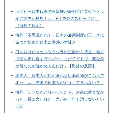
ラグビー日本代表の有望株が豪相手に見せたトラ
イに世界が騒然！←「F１並みのスピードだ」
（海外の反応）
海外「不思議だね！」日本の雇用制度の正しさに
気づき始めた欧米に海外が大騒ぎ
口を開けたマッコウクジラが正面から接近、素手
で頭を押し返すダイバー「まだ子どもで、変な魚
が何なのか確かめてるだけ」【海外の反応】
韓国人「日本人が殆ど食べない海産物がこちらで
す‥」→「島国の日本人がどうして食べない？」
海外「こうなると分かってたら、お前は産まなか
った」親に言われた一言が何十年も消えないとい
う話