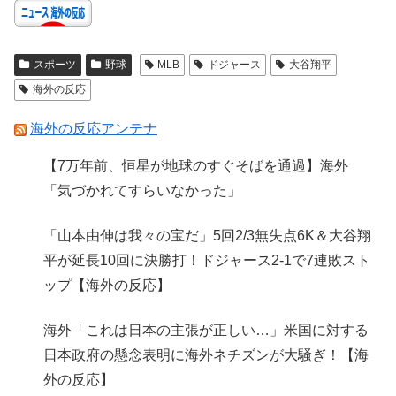
スポーツ
野球
MLB
ドジャース
大谷翔平
海外の反応
海外の反応アンテナ
【7万年前、恒星が地球のすぐそばを通過】海外
「気づかれてすらいなかった」
「山本由伸は我々の宝だ」5回2/3無失点6K＆大谷翔
平が延長10回に決勝打！ドジャース2-1で7連敗スト
ップ【海外の反応】
海外「これは日本の主張が正しい…」米国に対する
日本政府の懸念表明に海外ネチズンが大騒ぎ！【海
外の反応】