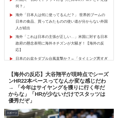
何？」
海外「日本人は何に使ってるんだ？」 世界的ブームの
▶
日本の食品、買ってみたものの使い道が分からない外国
人が続出
海外「これは日本の主張が正しい…」米国に対する日本
▶
政府の懸念表明に海外ネチズンが大騒ぎ！【海外の反
応】
日本のお盆をダブル台風直撃か？←「タイミング悪すぎ
▶
る！」（海外の反応）
【海外の反応】大谷翔平が現時点でシーズ
海外「日本なんて行くんじゃなかった…」 日本を知っ
▶
ンHR22本ペースってなんか変な感じだわ
てしまったディズニー信者、帰国後『本家』に失望する
→ 「今年はサイヤングを獲りに行く年だ
事態に
からな」「HRが少ないだけでスタッツは
外国人「初めてトラウマになった日本のアニメといえば
▶
優秀だぞ」
何？」
フランス人「なぜ移籍させない?」中村敬斗に複数オフ
▶
スポーツ
ァー！ランスが46億円要求でまさかの残留の可能性浮