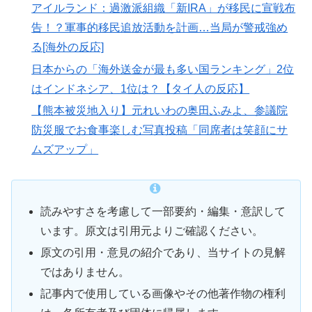
アイルランド：過激派組織「新IRA」が移民に宣戦布
告！？軍事的移民追放活動を計画…当局が警戒強め
る[海外の反応]
日本からの「海外送金が最も多い国ランキング」2位
はインドネシア、1位は？【タイ人の反応】
【熊本被災地入り】元れいわの奥田ふみよ、参議院
防災服でお食事楽しむ写真投稿「同席者は笑顔にサ
ムズアップ」
読みやすさを考慮して一部要約・編集・意訳して
います。原文は引用元よりご確認ください。
原文の引用・意見の紹介であり、当サイトの見解
ではありません。
記事内で使用している画像やその他著作物の権利