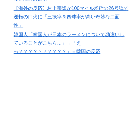
【海外の反応】村上宗隆が100マイル粉砕の26号弾で逆
▶
【海外の反応】村上宗隆が100マイル粉砕の26号弾で
転の口火に「三振率＆四球率が高い奇妙な二面性」
逆転の口火に「三振率＆四球率が高い奇妙な二面
スポーツ選手の最新CMギャラランキングがこちら
▶
性」
韓国人「東南アジア各国が韓国サッカー協会による日本
▶
韓国人「韓国人が日本のラーメンについて勘違いし
人や外国人審判接待を報道！」→「信頼を揺るがす深刻
ていることがこちら…」→「え
なスキャンダル‥」
っ？？？？？？？？？？」＝韓国の反応