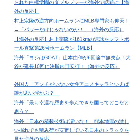
られた白樺学園のダブルプレーが海外で話題に【海
争で柵越えを連発「現役時代の噂は本当だったんだ
外の反応】
な…」
村上宗隆の逆方向ホームランにMLB専門家も仰天！
日本からの「海外送金が最も多い国ランキング」2位は
▶
←「パワーだけじゃないのか！」（海外の反応）
インドネシア、1位は？【タイ人の反応】
【海外の反応】村上宗隆が161kmの速球をレフトポ
海外「不思議だね！」日本の雇用制度の正しさに気づき
▶
ール直撃第26号ホームラン【MLB】
始めた欧米に海外が大騒ぎ
海外「ヨシはGOAT」山本由伸が6回途中無失点！大
海外「日本の人は、アメリカの揚げ寿司についてどう思
▶
谷が延長10回に決勝内野安打！（海外の反応）
ってるの？」（海外の反応）
道端か奴隷商で保護した女の子が実はいいとこの元王子
▶
外国人「アンチがいない女性アニメキャラといえば
だったので
誰が思い浮かぶ？」
韓国人「日本の村上宗隆 vs 韓国のイ・ジョンフ」
▶
海外「最も幸運な歴史を歩んできた国ってどこだと
→「」【MLB】
思う？」
外国人「プレミアで見たい」日本代表森保一監督、退任
▶
海外「日本の積載技術は凄いな！」熊本地震の激し
後は海外クラブの監督挑戦か!?「視野には入れていま
い揺れでも積み荷が安定している日本のトラックを
す」制度上は欧州での監督就任が可能【海外の反応】
見た海外の反応