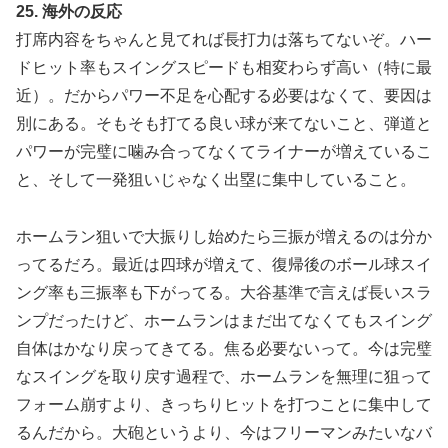
25. 海外の反応
打席内容をちゃんと見てれば長打力は落ちてないぞ。ハー
ドヒット率もスイングスピードも相変わらず高い（特に最
近）。だからパワー不足を心配する必要はなくて、要因は
別にある。そもそも打てる良い球が来てないこと、弾道と
パワーが完璧に噛み合ってなくてライナーが増えているこ
と、そして一発狙いじゃなく出塁に集中していること。
ホームラン狙いで大振りし始めたら三振が増えるのは分か
ってるだろ。最近は四球が増えて、復帰後のボール球スイ
ング率も三振率も下がってる。大谷基準で言えば長いスラ
ンプだったけど、ホームランはまだ出てなくてもスイング
自体はかなり戻ってきてる。焦る必要ないって。今は完璧
なスイングを取り戻す過程で、ホームランを無理に狙って
フォーム崩すより、きっちりヒットを打つことに集中して
るんだから。大砲というより、今はフリーマンみたいなバ