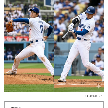
上！現地サポの本音がこれ！【海外の反応】
韓国人「手術中に震度6強の地震、その時の日本の医療
▶
スタッフたちの姿をご覧ください」→「マジで鳥肌立っ
た」「こういう姿は韓国も見習わないと」「あんな状況
なら日本だけではなく韓国の医療関係者も同じように行
動したはずだ」【熊本地震】
外国人「ドイツと日本、あらゆる面を比較したらどっち
▶
が上なの？」
【MLB】菅野智之は指標的には運がいいだけの選手だけ
▶
ど実際はどう思う？ → 「ランナーを背負った時の投球
が神がかっている」「日本にいた時からこんなスタイル
だぞ」
海外「日本人は何に使ってるんだ？」 世界的ブームの
▶
日本の食品、買ってみたものの使い道が分からない外国
2026.05.27
人が続出
【海外の反応】8月9日は長崎に原爆が投下された日だな
▶