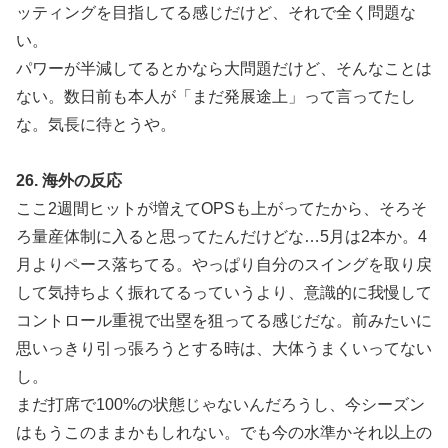
ッティングを目指してる感じだけど、それで全く問題な
い。
パワーが半減してるとかなら大問題だけど、そんなことは
ない。数日前も本人が「まだ発展途上」って言ってたし
な。気長に待とうや。
26. 海外の反応
ここ2週間ヒットが増えてOPSも上がってたから、そろそ
ろ量産体制に入ると思ってたんだけどな…5月は2本か。4
月よりペース落ちてる。やっぱり自分のスイングを取り戻
して気持ちよく振れてるっていうより、意識的に我慢して
コントロール重視で出塁を狙ってる感じだな。前みたいに
思いっきり引っ張ろうとする時は、大体うまくいってない
し。
まだ打席で100%の状態じゃないんだろうし、今シーズン
はもうこのままかもしれない。でも今の水準かそれ以上の