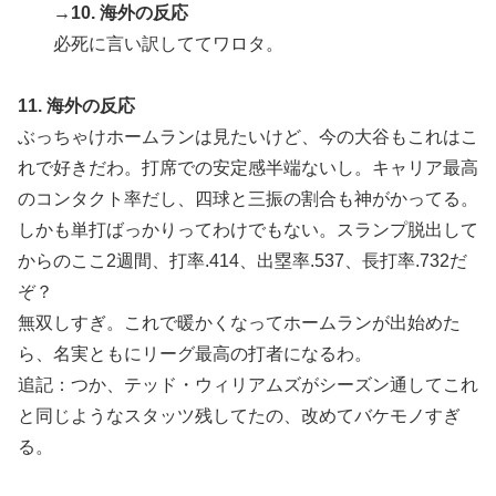
→10. 海外の反応
必死に言い訳しててワロタ。
11. 海外の反応
ぶっちゃけホームランは見たいけど、今の大谷もこれはこ
れで好きだわ。打席での安定感半端ないし。キャリア最高
のコンタクト率だし、四球と三振の割合も神がかってる。
しかも単打ばっかりってわけでもない。スランプ脱出して
からのここ2週間、打率.414、出塁率.537、長打率.732だ
ぞ？
無双しすぎ。これで暖かくなってホームランが出始めた
ら、名実ともにリーグ最高の打者になるわ。
追記：つか、テッド・ウィリアムズがシーズン通してこれ
と同じようなスタッツ残してたの、改めてバケモノすぎ
る。