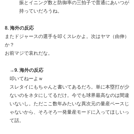
振とイニング数と防御率の三拍子で普通にあいつが
持っていだろうね。
8. 海外の反応
またドジャースの選手を叩くスレかよ。次はヤマ（由伸）
か？
お前マジで哀れだな。
→9. 海外の反応
叩いてねーよｗ
スレタイにもちゃんと書いてあるだろ。単に本塁打が少
ないのをネタにしてるだけ。今でも球界最高なのは間違
いないし。ただここ数年みたいな異次元の量産ペースじ
ゃないから、そろそろ一発量産モードに入ってほしいっ
て話。