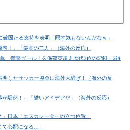
長に確固たる支持を表明「隠す気もないんだなｗ」
騒然！←「最高の二人」（海外の反応）
寺眞、衝撃ゴール！久保建英超え歴代2位の記録！3得
を表明したサッカー協会に海外大騒ぎ！（海外の反
界が騒然！←「酷いアイデアだ」（海外の反応）
？」日本「エスカレーターの立つ位置」
てて心配になる…」