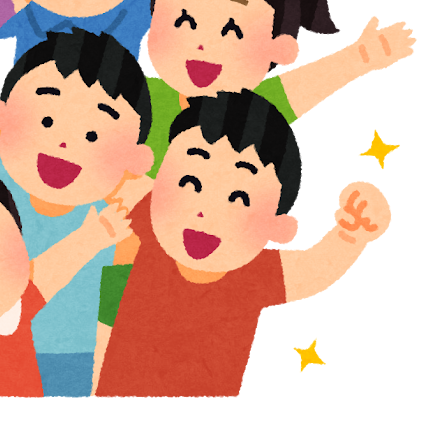
残留の可能性を会長が示唆！移籍金が交渉の壁に..現地
い理由がこちら…」→「快適そうでめちゃくちゃ羨まし
ニメはドラゴンボール」【海外の反応】
運転文化がこちらです‥」→「日本人はこんなに徹底し
体数が急減」
w
上最大級の火山の兆し＝韓国の反応
間！！
向けのITパスポート試験対策
退学者が出た？？」