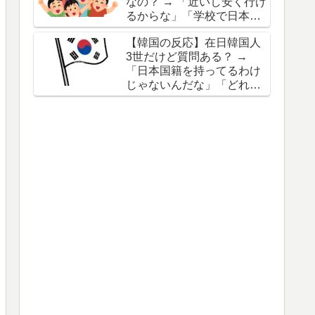
なの？ → 「近いし安く行け
るからな」「学校で日本語
を学ぶことも珍しくないし
【韓国の反応】在日韓国人
身近な存在ではある」
3世だけど質問ある？ →
「日本国籍を持ってるわけ
じゃないんだな」「どれく
らい韓国語を話せるん
だ？」