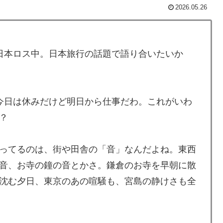
2026.05.26
長に断固たる支持を表明「隠す気もないんだなｗ」
が韓国人団体客と口論になった理由がこちら・・・」
日本ロス中。日本旅行の話題で語り合いたいか
底比較した結果判明した驚きの物価事情がこちらです」
るからね
今日は休みだけど明日から仕事だわ。これがいわ
代の映画スターかよ」
？
てて心配になる…」
ってるのは、街や田舎の「音」なんだよね。東西
びいき』にヨーロッパ全土から不満の声
音、お寺の鐘の音とかさ。鎌倉のお寺を早朝に散
級紙も驚愕した極限の中の日本人の姿に世界が衝撃
沈む夕日、東京のあの喧騒も、宮島の静けさも全
往する中国www」
いものが多い気がする → 「日本のIT業界は色々と問題