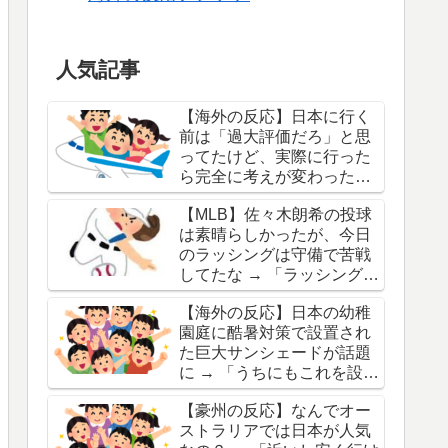
人気記事
【海外の反応】日本に行く
前は「過大評価だろ」と思
ってたけど、実際に行った
ら完全に考えが変わったも
のって何？ → 「奈良は最
【MLB】佐々木朗希の投球
高」「チームラボは期待を
は素晴らしかったが、今日
大きく超えてきたわ」
のラッシングは守備で苦戦
してたな → 「ラッシングは
日本人投手アレルギーなの
【海外の反応】日本の幼稚
か」「朗希が崩れなくてよ
園庭に酷暑対策で設置され
かったわ」
た巨大サンシェードが話題
に → 「うちにもこれを設置
してくれ！」「日本でもこ
【豪州の反応】なんでオー
れは一般的ではないから勘
ストラリアでは日本が人気
違いするなよ」