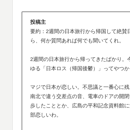
【海外の反応】アルゼンチン協会、FIFA会
▶
投稿主
韓国人「とある日本の飲食店で、韓国人店員
▶
要約：2週間の日本旅行から帰国して絶賛
韓国人「東京とソウルの宿泊費や交通費を徹
▶
ら、何か質問あれば何でも聞いてくれ。
→「こんなに物価差があるの？‥」
ストーカーガチ勢は僅かな情報で垢特定出来
▶
2週間の日本旅行から帰ってきたばかり。
【朗報】韓国人「日本のサッカー選手、90年
▶
ゆる「日本ロス（帰国後鬱）」ってやつか
韓国人「日本でヤバい作品ばかりアニメ化し
▶
マジで日本が恋しい。不思議と一番心に残
欧州「日本だけ反則だろ…」 世界の『日本
▶
南北で違う交差点の音、電車のドアの開閉
海外「日本人はなんて気高いんだ！」 英高
▶
歩したこととか、広島の平和記念資料館に
海外「消火栓もフェイクだから消防士が右往左
▶
部恋しいわ。
【海外の反応】日本のウェブサイトって質の低
▶