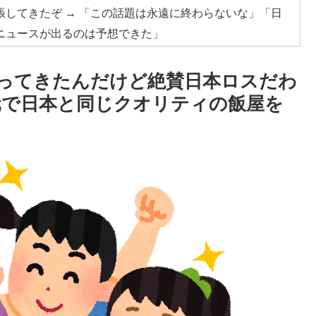
してきたぞ → 「この話題は永遠に終わらないな」「日
ニュースが出るのは予想できた」
ス加入へ「アーセナルサポの好きなクラブで良かった」
ってきたんだけど絶賛日本ロスだわ
う新たな症状「日本後PTSD」に海外が大騒ぎ
元で日本と同じクオリティの飯屋を
日本を知ってしまったディズニー信者、帰国後『本家』に
構想が10日足らずで撤回された理由【海外の反応・解説】
でトランプ政権に泣き付くも無視されて海外失笑！【海外
見てみよう」
る暗黙の伝統がこちら・・・」
？」日本「エスカレーターの立つ位置」