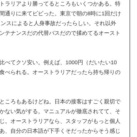
不思議」
トラリアより勝ってるところもいくつかある。特
水する南仏の湖「肝心の場面で毎回カメラが逃げる」
間通りに来てビビった。東京で朝の8時に1回だけ
ウンスによると人身事故だったらしい。それ以外
ンテナンスだの代替バスだので揉めてるオースト
全勝利をご覧ください」→「これはすごいわ」「こうい
しない・・・」「あれがまさに経験値である」
べてクソ安い。例えば、1000円（だいたい10
食べられる。オーストラリアだったら持ち帰りの
ところもあるけどね。日本の接客はすごく親切で
かない気がする。マニュアルが徹底されてて、そ
じ。オーストラリアなら、スタッフがもっと個人
あ、自分の日本語が下手くそだったからそう感じ