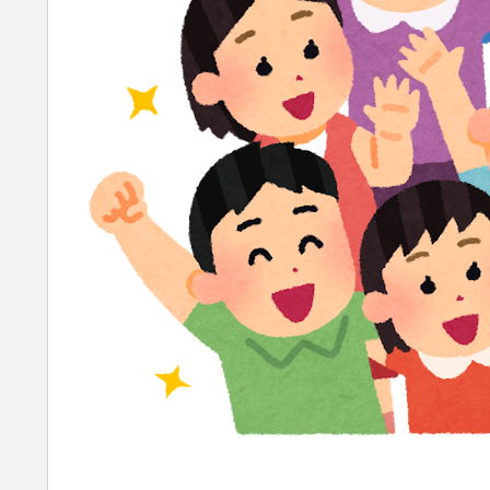
フランス人「欲張りすぎだ」中村敬斗、ランス
▶
サポの本音がこれ！【海外の反応】
韓国人「この夏、韓国人が東京へ行くしかな
▶
い…（ﾌﾞﾙﾌﾞﾙ」＝韓国の反応
イチローさん「僕は本を読まない。好きなア
▶
韓国人「韓国人が衝撃を受けた意外な日本の
▶
ている‥」
韓国人「猛暑で〇〇も疲れ果てた…〇〇の個
▶
【朗報】レインボー池田、女子アナと結婚ww
▶
日本旅行キャンセルすべきか…1万年ぶり史
▶
若いカバがワニを枕にしてしまうまさかの瞬
▶
国際的な小咄 読者投稿 中小企業診断士受験者
▶
アメリカ人「お前らの学校ではどんな理由で
▶