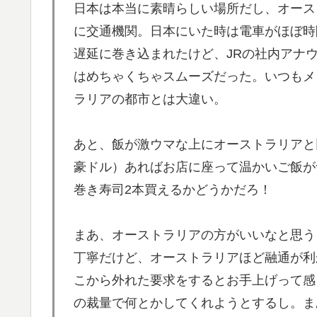
があるからな」「ゲームのUIは優れてるのに
日本は本当に素晴らしい場所だし、オース
泳いでいる人のすぐ横に消防飛行艇が次々着
▶
に交通機関。日本にいた時は電車がほぼ時
【海外の反応】
遅延に巻き込まれたけど、JRの社内アナ
はめちゃくちゃスムーズだった。いつもメ
韓国人「熊本地震で見る日本の土木技術の完
▶
うのを見ると日本人は何か適当に作る感じが
ラリアの都市とは大違い。
あと、飯が激ウマな上にオーストラリアと比
豪ドル）あればお店に座って温かいご飯が
巻き寿司2本買えるかどうかだろ！
まあ、オーストラリアの方がいいなと思う
丁寧だけど、オーストラリアほど融通が利
こから外れた要求をするとお手上げって感
の裁量で何とかしてくれようとするし。ま