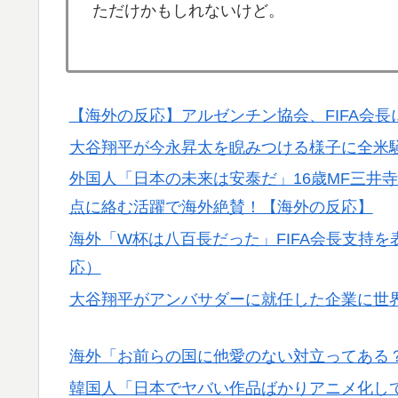
ただけかもしれないけど。
【海外の反応】アルゼンチン協会、FIFA会
大谷翔平が今永昇太を睨みつける様子に全米
外国人「日本の未来は安泰だ」16歳MF三井
点に絡む活躍で海外絶賛！【海外の反応】
海外「W杯は八百長だった」FIFA会長支持
応）
大谷翔平がアンバサダーに就任した企業に世
海外「お前らの国に他愛のない対立ってある
韓国人「日本でヤバい作品ばかりアニメ化し