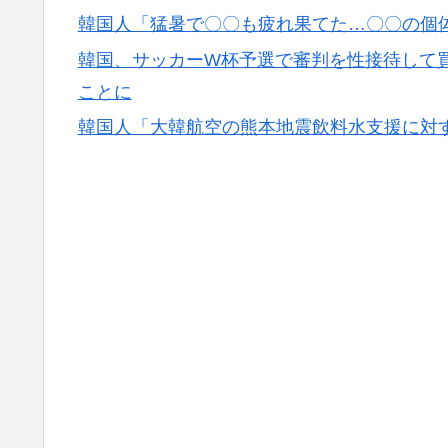
韓国人「猛暑で〇〇も疲れ果てた…〇〇の個
韓国、サッカーW杯予選で審判を性接待して
ことに
韓国人「大韓航空の熊本地震飲料水支援に対