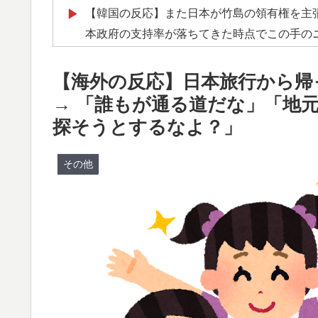
【韓国の反応】また日本が竹島の領有権を主張
▶
本政府の支持率が落ちてきた時点でこの手の
【海外の反応】冨安健洋がクリスタル・パレ
▶
【海外の反応】日本旅行から帰
海外「あるある！」日本を旅行した外国人が患
▶
→ 「誰もが通る道だな」「地
海外「日本なんて行くんじゃなかった…」 
▶
探そうとするなよ？」
失望する事態に
ワールドカップは誰のものか FIFA新会社
▶
その他
外国人「使い捨てだ」FIFA会長、辞任危機
▶
の反応】
韓国人「残酷だった日帝強占期前後の写真を
▶
韓国人「日本のアニメ業界で100年続いてい
▶
海外「お前らの国に他愛のない対立ってある
▶