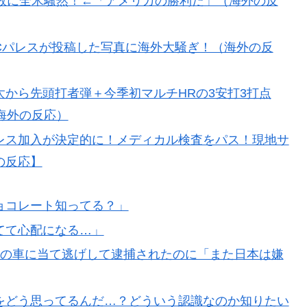
敗に全米騒然！←「アメリカの勝利だ」（海外の反
ョコレート知ってる？」
ン騒然！←「大谷の後に打たそう！」（海外の反応）
Cパレスが投稿した写真に海外大騒ぎ！（海外の反
みが半端じゃない…！」外国人を夢中ににする世界観の
から先頭打者弾＋今季初マルチHRの3安打3打点
アを壮大に勘違いして一発退場「どんな空間認識能力だよ
（海外の反応）
レス加入が決定的に！メディカル検査をパス！現地サ
国人にも敬意を払う日本人の姿に感動の声が殺到
の反応】
人労働者の受け入れ準備ができていない」 → 「変化を
子化が問題として挙がったのは何年も前の話なのに」
ョコレート知ってる？」
レス加入が決定的に！メディカル検査をパス！現地サポ
てて心配になる…」
反応】
台の車に当て逃げして逮捕されたのに「また日本は嫌
びいき』にヨーロッパ全土から不満の声
人観光客の関係性」
をどう思ってるんだ…？どういう認識なのか知りたい