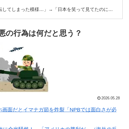
転してしまった模様…」→「日本を笑って見てたのに…
てて心配になる…」
悪の行為は何だと思う？
レス加入が決定的に！メディカル検査をパス！現地サポ
反応】
ションカバーにしてみた！」一風変わった日本旅行の記
然！←「なんて文明的なんだ！」（海外の反応）
敗北…3月のAマッチは2敗で終＝韓国の反応
2026.05.28
ョコレート知ってる？」
画面だとイマナガ節を炸裂「NPBでは面白さが必
台の車に当て逃げして逮捕されたのに「また日本は嫌韓し