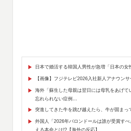
日本で婚活する韓国人男性が急増「日本の女
▶
【画像】フジテレビ2026入社新人アナウンサ
▶
海外「蘇生した母親は翌日には母乳をあげて
▶
忘れられない症例…
突進してきた牛を跳び越えたら、牛が固まっ
▶
外国人「2026年バロンドールは誰が受賞すべ
▶
える本命とは!?【海外の反応】