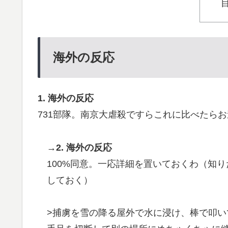
通用した可能性あるの？ → 「脳の病気がな
うと思えば二刀流をできるポテンシャルを持
韓国内で続く反日的雰囲気…日本不買運動の
▶
海外の反応
「二人は父も母も同じきょうだいだった」200
▶
が受けたDNA検査
英国人「日本代表で一番好き」上田綺世、プ
▶
1. 海外の反応
殺到！【海外の反応】
731部隊。南京大虐殺ですらこれに比べたら
海外「世界で日本を死守するぞ！」 日本の
▶
→2. 海外の反応
若手女性教員「学校ではうんこやおならはし
▶
100%同意。一応詳細を置いておくわ（知
しておく）
>捕虜を雪の降る屋外で水に浸け、棒で叩