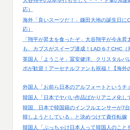
大谷翔平の2本塁打も空しく・・・ド軍の6連
外国人「お前ら日本のアルフォートというチ
▶
応）
NPB時代の山本由伸の打撃練習にMLBファ
▶
海外「良いスーツだ！」鎌田大地の誕生日に
海外「日本のアニメは世界観や設定の作り込
▶
応）
作品とは・・・？ 海外の反応
「翔平が昇太を食ったぞ」大谷翔平が今永昇太
【海外の反応】南アのGK、ペナルティエリ
▶
も、カブスがスイープ達成！LAD 6-7 CHC
ｗ」
英国人「ようこそ」冨安健洋、クリスタルパ
海外「もう日本を離れるなよ！」 助っ人外
▶
ポが歓迎！アーセナルファンも祝福！【海外
【海外の反応】舛添元東京都知事「日本は外国
▶
嫌い過ぎて準備なんて一生できないぞ」「少
外国人「お前ら日本のアルフォートというチ
英国人「ようこそ」冨安健洋、クリスタルパ
▶
韓国人「日本でヤバい作品ばかりアニメ化し
が歓迎！アーセナルファンも祝福！【海外の
韓国、日本で韓国籍のインフルエンサーが7
欧州「日本だけ反則だろ…」 世界の『日本
▶
韓しようとしている」と決めつけて責任転嫁
韓国人「日本の女子高生のセーラー服と外国
▶
韓国人「ぶっちゃけ日本人って韓国人のこと