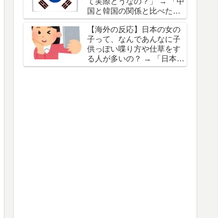
て実際どうなの？」 → 「中
「日本を批判するが韓国も
国と韓国の関係と比べたら
ベトナムで酷いことをして
全然マシだぞ」「"反省も歴
たよね？」
【海外の反応】日本の女の
史教育もしないドイツ"って
子って、なんであんなに子
感じ」
供っぽい喋り方や仕草をす
る人が多いの？ → 「日本
は"カワイイ"の国だから
な」「日本でもやり過ぎる
と"ぶりっ子"だって嫌われ
るぞ」