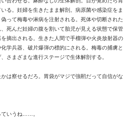
縫い合わせる。麻酔なしの生体解剖。目が覚めたら胃
ている。妊婦を生きたまま解剖。病原菌や感染症をま
と偽って梅毒や淋病を注射される。死体や切断された
れ、死んだ妊婦の腹を割いて胎児が見える状態で保管
器を摘出される。生きた人間で手榴弾や火炎放射器の
や化学兵器、破片爆弾の標的にされる。梅毒の捕虜と
げ、さまざまな進行ステージで生体解剖する。
たかは察せるだろ。胃袋がマジで強靭だって自信がな
。
っていうね……。