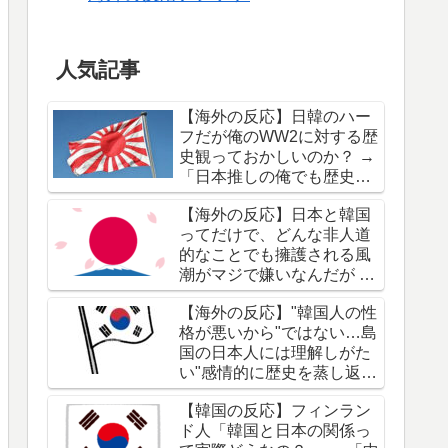
人気記事
【海外の反応】日韓のハー
フだが俺のWW2に対する歴
史観っておかしいのか？ →
「日本推しの俺でも歴史改
変は引くわ」「洗脳と不十
【海外の反応】日本と韓国
分な教育の賜物だな」
ってだけで、どんな非人道
的なことでも擁護される風
潮がマジで嫌いなんだが →
「"日本はWW2で酷いこと
【海外の反応】"韓国人の性
をしたことを誰も知らな
格が悪いから"ではない…島
い"って本気で言ってるの
国の日本人には理解しがた
か？」「ネットのやり過ぎ
い"感情的に歴史を蒸し返
じゃないか？」
す"根本原因 → 「自分たち
【韓国の反応】フィンラン
の被害者意識は高いのに加
ド人「韓国と日本の関係っ
害者意識が低すぎるわ」