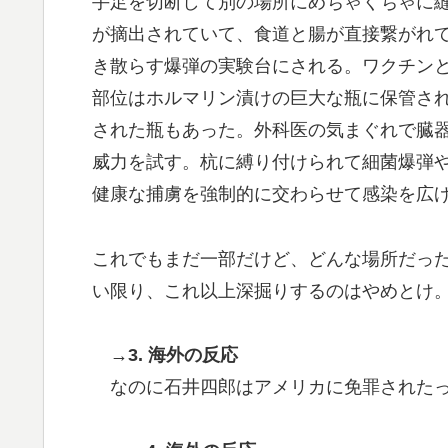
手足を切断して別の場所にめちゃくちゃに
が摘出されていて、食道と腸が直接繋がれ
き散らす爆弾の実験台にされる。ワクチン
部位はホルマリン漬けの巨大な瓶に保管さ
された瓶もあった。外科医の気まぐれで臓
威力を試す。杭に縛り付けられて細菌爆弾
健康な捕虜を強制的に交わらせて感染を広
これでもまだ一部だけど、どんな場所だっ
い限り、これ以上深掘りするのはやめとけ
→3. 海外の反応
なのに石井四郎はアメリカに免罪された