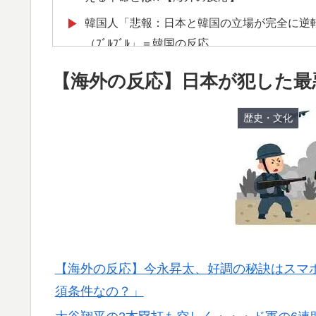
韓国人「悲報：日本と韓国の立場が完全に逆
▶
（ﾌﾞﾙﾌﾞﾙ」＝韓国の反応
韓国人「日本でヤバい作品ばかりアニメ化し
▶
【海外の反応】日本が犯した最
英国人「ようこそ」冨安健洋、クリスタルパ
▶
が歓迎！アーセナルファンも祝福！【海外の
歴史・文化
海外「日本旅行で捺してきたスタンプをクッ
▶
念品のアイディアに対する海外の反応
韓国の24時間無人のラーメン屋に世界が騒
▶
無気力な韓国代表、オーストリアにも0-1で
▶
外国人「お前ら日本のアルフォートというチ
▶
【海外の反応】今永昇太、好調の秘訣はスマホ
韓国、日本で韓国籍のインフルエンサーが7
▶
須条件なの？」
ようとしている」と決めつけて責任転嫁