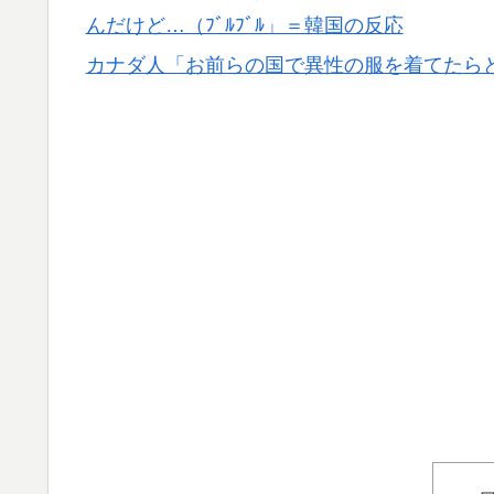
んだけど…（ﾌﾞﾙﾌﾞﾙ」＝韓国の反応
韓国人「せっかく日本に韓国風のメンチカツ
▶
店したんだそうです…」
カナダ人「お前らの国で異性の服を着てたら
ドイツの湖上に巨大な水上竜巻が発生し周囲
▶
英国人「ようこそ」冨安健洋、クリスタルパ
▶
が歓迎！アーセナルファンも祝福！【海外の
【海外の反応】なぜイチローはあんなに敬遠四
▶
異だぞ」
【あんこ】やる夫は神州日乃本をダイスで旅を
▶
よ！ 寝ておられるのですか！？
海外「これが文明か！」日本に比べて超石器
▶
韓国人「トヨタが2027年に次世代ハイブリッ
▶
充電を目指す」
【海外の反応】ジョン・オルルードって「劣
▶