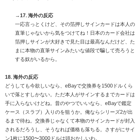
→17. 海外の反応
一応言っとくけど、その箔押しサインカードは本人の
直筆じゃないから気をつけてね！日本のカード会社は
箔押しサインが大好きで見た目は最高なんだけど、た
まに本物の直筆サインみたいな値段で騙して売ろうと
する奴がいるから。
18. 海外の反応
どうしても今欲しいなら、eBayで交換券を1500ドルくら
いで落とすしかない。ただ本人がサインするまでカードは
手に入らないけどね。昔のやつでいいなら、eBayで鑑定
ケース（スラブ）入りのを狙うか。俺ならシリーズ2が出
るまで待ね。交換券じゃなくて本物のサインカードが封入
されるだろうし、そうなれば価格も落ちる。さすがにサイ
ン1枚に1500〜3000ドルは頭おかしいわ。