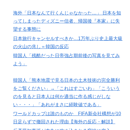
海外「日本なんて行くんじゃなかった…」 日本を知
ってしまったディズニー信者、帰国後『本家』に失
望する事態に
日本旅行キャンセルすべきか…1万年ぶり史上最大級
の火山の兆し＝韓国の反応
韓国人「残酷だった日帝強占期前後の写真を見てみ
よう」
韓国人「熊本地震で見る日本の土木技術の完全勝利
をご覧ください」→「これはすごいわ」「こういう
のを見ると日本人は何か適当に作る感じがしな
い・・・」「あれがまさに経験値である」
ワールドカップは誰のものか FIFA新会社構想が10
日足らずで撤回された理由【海外の反応・解説】