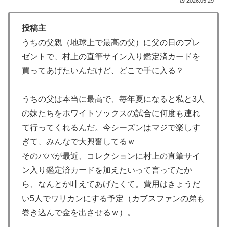
2026.05.29
う」
海外「消火栓もフェイクだから消防士が右往左往する中
▶
投稿主
国www」
うちの父親（地球上で最高の父）に父の日のプレ
海外「あるある！」日本を旅行した外国人が患う新たな
▶
ゼントで、村上の直筆サイン入り鑑定済カードを
症状「日本後PTSD」に海外が大騒ぎ
買ってあげたいんだけど、どこで手に入る？
海外「日本人はなんて気高いんだ！」 英高級紙も驚愕
▶
した極限の中の日本人の姿に世界が衝撃
うちの父は本当に最高で、毎年夏になると私と3人
海外「お前らの国に他愛のない対立ってある？」日本
▶
の妹たちをホワイトソックスの試合に何度も連れ
「エスカレーターの立つ位置」
て行ってくれるんだ。今シーズンはマジで楽しす
【朗報】レインボー池田、女子アナと結婚www
▶
ぎて、みんなで大興奮してるｗ
そのパパが最近、コレクションに村上の直筆サイ
若いカバがワニを枕にしてしまうまさかの瞬間！！
▶
ン入り鑑定済カードを加えたいって言ってたか
日本旅行キャンセルすべきか…1万年ぶり史上最大級の
▶
ら、なんとか叶えてあげたくて。費用はきょうだ
火山の兆し＝韓国の反応
い5人でワリカンにする予定（カブスファンの弟も
【海外の反応】冨安健洋がクリスタル・パレス加入へ
▶
巻き込んで金を出させるｗ）。
「アーセナルサポの好きなクラブで良かった」