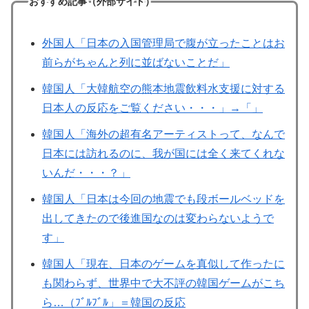
おすすめ記事（外部サイト）
外国人「日本の入国管理局で腹が立ったことはお
前らがちゃんと列に並ばないことだ」
韓国人「大韓航空の熊本地震飲料水支援に対する
日本人の反応をご覧ください・・・」→「」
韓国人「海外の超有名アーティストって、なんで
日本には訪れるのに、我が国には全く来てくれな
いんだ・・・？」
韓国人「日本は今回の地震でも段ボールベッドを
出してきたので後進国なのは変わらないようで
す」
韓国人「現在、日本のゲームを真似して作ったに
も関わらず、世界中で大不評の韓国ゲームがこち
ら…（ﾌﾞﾙﾌﾞﾙ」＝韓国の反応