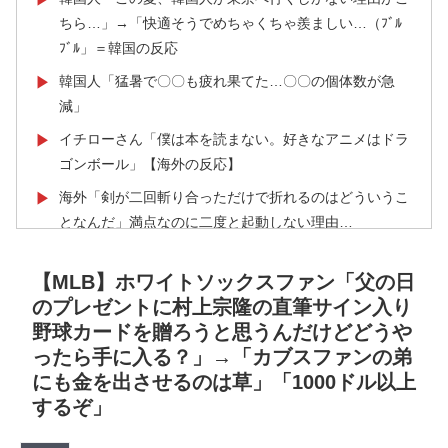
ちら…」→「快適そうでめちゃくちゃ羨ましい…（ﾌﾞﾙ
ﾌﾞﾙ」＝韓国の反応
韓国人「猛暑で〇〇も疲れ果てた…〇〇の個体数が急
▶
減」
イチローさん「僕は本を読まない。好きなアニメはドラ
▶
ゴンボール」【海外の反応】
海外「剣が二回斬り合っただけで折れるのはどういうこ
▶
となんだ」満点なのに二度と起動しない理由…
【朗報】韓国人「日本のサッカー選手、90年代の映画ス
▶
【MLB】ホワイトソックスファン「父の日
ターかよ」
のプレゼントに村上宗隆の直筆サイン入り
韓国人「韓国に10年間の出場権剥奪や過去ワールドカッ
▶
野球カードを贈ろうと思うんだけどどうや
プ、オリンピック予選の記録削除を要求するFIFA公式制
ったら手に入る？」→「カブスファンの弟
裁を海外メディアが報道！」
にも金を出させるのは草」「1000ドル以上
外国人「日本の未来は安泰だ」16歳MF三井寺眞、衝撃
▶
するぞ」
ゴール！久保建英超え歴代2位の記録！3得点に絡む活躍
で海外絶賛！【海外の反応】