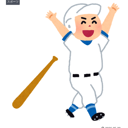
スポーツ
【海外の反応】アルゼンチン協会、FIFA会長に断固たる
▶
支持を表明「隠す気もないんだなｗ」
韓国人「とある日本の飲食店で、韓国人店員が韓国人団
▶
体客と口論になった理由がこちら・・・」
【海外の反応】日本のウェブサイトって質の低いものが
▶
多い気がする → 「日本のIT業界は色々と問題があるか
らな」「ゲームのUIは優れてるのに不思議」
欧州「日本だけ反則だろ…」 世界の『日本びいき』に
▶
ヨーロッパ全土から不満の声
アメリカ人「お前らの学校ではどんな理由で退学者が出
▶
た？？」
海外「日本なんて行くんじゃなかった…」 日本を知っ
▶
てしまったディズニー信者、帰国後『本家』に失望する
事態に
韓国人「残酷だった日帝強占期前後の写真を見てみよ
▶