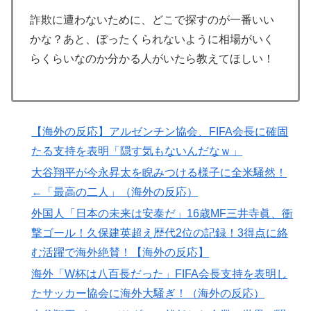
韓国人「熊本地震で見る日本の土木技術の完全勝利をご
▶
詐欺に遭わないために、どこで探すのが一番いい
覧ください」→「これはすごいわ」「こういうのを見る
かな？あと、ぼったくられないように相場がいく
と日本人は何か適当に作る感じがしない・・・」「あれ
らくらいなのか分かる人がいたら教えてほしい！
がまさに経験値である」
韓国人「大韓航空の熊本地震飲料水支援に対する日本人
▶
の反応をご覧ください・・・」→「」
【韓国の反応】また日本が竹島の領有権を主張してきた
▶
【海外の反応】アルゼンチン協会、FIFA会長に確固
ぞ → 「この話題は永遠に終わらないな」「日本政府の
たる支持を表明「隠す気もないんだなｗ」
支持率が落ちてきた時点でこの手のニュースが出るのは
大谷翔平が今永昇太を睨みつける様子に全米騒然！
予想できた」
←「最高の二人」（海外の反応）
泳いでいる人のすぐ横に消防飛行艇が次々着水する南仏
▶
外国人「日本の未来は安泰だ」16歳MF三井寺眞、衝
の湖「肝心の場面で毎回カメラが逃げる」【海外の反
撃ゴール！久保建英超え歴代2位の記録！3得点に絡
応】
む活躍で海外絶賛！【海外の反応】
韓国人「日本でヤバい作品ばかりアニメ化してて心配に
▶
なる…」
海外「W杯は八百長だった」FIFA会長支持を表明し
たサッカー協会に海外大騒ぎ！（海外の反応）
ワイ「飯食う前にうんちしたろ！（ﾌﾞﾘｯw）」
▶