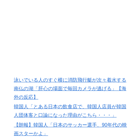
泳いでいる人のすぐ横に消防飛行艇が次々着水する
南仏の湖「肝心の場面で毎回カメラが逃げる」【海
外の反応】
韓国人「とある日本の飲食店で、韓国人店員が韓国
人団体客と口論になった理由がこちら・・・」
【朗報】韓国人「日本のサッカー選手、90年代の映
画スターかよ」