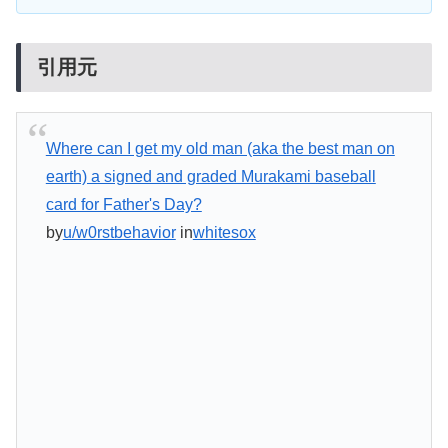
引用元
Where can I get my old man (aka the best man on
earth) a signed and graded Murakami baseball
card for Father's Day?
by
u/w0rstbehavior
in
whitesox