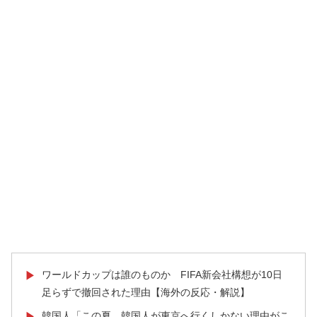
ワールドカップは誰のものか FIFA新会社構想が10日
▶
足らずで撤回された理由【海外の反応・解説】
韓国人「この夏、韓国人が東京へ行くしかない理由がこ
▶