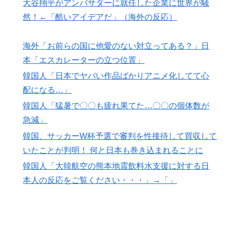
大谷翔平がアンバサダーに就任した企業に世界が騒
フランス人「欲張りすぎだ」中村敬斗、ランス残留の可
▶
然！←「酷いアイデアだ」（海外の反応）
能性を会長が示唆！移籍金が交渉の壁に..現地サポの本
音がこれ！【海外の反応】
海外「お前らの国に他愛のない対立ってある？」日
韓国人「韓国人が衝撃を受けた意外な日本の運転文化が
▶
本「エスカレーターの立つ位置」
こちらです‥」→「日本人はこんなに徹底している‥」
韓国人「日本でヤバい作品ばかりアニメ化してて心
韓国人「東京とソウルの宿泊費や交通費を徹底比較した
▶
配になる…」
結果判明した驚きの物価事情がこちらです」→「こんな
に物価差があるの？‥」
韓国人「猛暑で〇〇も疲れ果てた…〇〇の個体数が
急減」
韓国人「日本のアニメ業界で100年続いている暗黙の伝
▶
統がこちら・・・」
韓国、サッカーW杯予選で審判を性接待して買収して
いたことが判明！ 何と日本も巻き込まれることに
外国人「使い捨てだ」FIFA会長、辞任危機でトランプ政
▶
権に泣き付くも無視されて海外失笑！【海外の反応】
韓国人「大韓航空の熊本地震飲料水支援に対する日
移民ベトナム女達の宅飲み、レベチｗｗｗｗｗｗｗｗｗ
本人の反応をご覧ください・・・」→「」
▶
ｗｗｗｗｗｗｗｗｗｗｗｗｗｗｗ