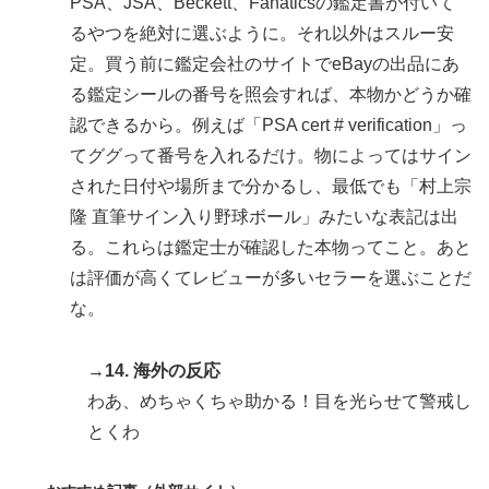
PSA、JSA、Beckett、Fanaticsの鑑定書が付いて
るやつを絶対に選ぶように。それ以外はスルー安
定。買う前に鑑定会社のサイトでeBayの出品にあ
る鑑定シールの番号を照会すれば、本物かどうか確
認できるから。例えば「PSA cert # verification」っ
てググって番号を入れるだけ。物によってはサイン
された日付や場所まで分かるし、最低でも「村上宗
隆 直筆サイン入り野球ボール」みたいな表記は出
る。これらは鑑定士が確認した本物ってこと。あと
は評価が高くてレビューが多いセラーを選ぶことだ
な。
→14. 海外の反応
わあ、めちゃくちゃ助かる！目を光らせて警戒し
とくわ