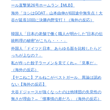
【海外の反応】村上宗隆が100マイル粉砕の26号弾で逆
▶
ール直撃第26号ホームラン【MLB】
転の口火に「三振率＆四球率が高い奇妙な二面性」
海外「ヨシはGOAT」山本由伸が6回途中無失点！大
【海外の反応】8月9日は長崎に原爆が投下された日だな
▶
谷が延長10回に決勝内野安打！（海外の反応）
→ 「長崎の原爆投下は完全に余分だったな」「原爆よ
りも焼夷弾爆撃のほうが被害が大きかったんだよな」
韓国人「日本の老舗で働く職人が明かした”日本の伝
海外「日本人は何に使ってるんだ？」 世界的ブームの
▶
統料理の秘密”がこちら・・・」
日本の食品、買ってみたものの使い道が分からない外国
外国人「ドイツと日本、あらゆる面を比較したらど
人が続出
っちが上なの？」
【海外の反応】52歳イチロー、マ軍主催のホームラン競
▶
私が作った餃子ラーメンを見てくれ←「見事だ」
争で柵越えを連発「現役時代の噂は本当だったんだ
（海外の反応）
な…」
【ヤニねこ】アルねこがベストガール、異論は認め
スペインやフランスで山火事が拡大し消防士が消火活
▶
ない【海外の反応】
動！！
大谷ドジャースが強くなったのは他球団の先見性の
日本のお盆をダブル台風直撃か？←「タイミング悪すぎ
▶
無さが理由？←「懐事情の差だろ」（海外の反応）
る！」（海外の反応）
海外「日本の人は、アメリカの揚げ寿司についてどう思
▶