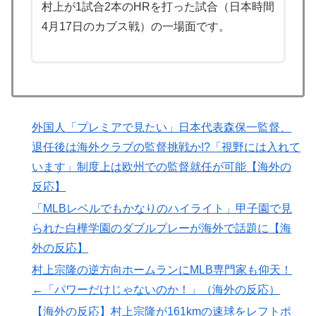
村上が1試合2本のHRを打った試合（日本時間
フランス人「なぜ移籍させない?」中村敬斗に複数オフ
▶
4月17日のカブス戦）の一場面です。
ァー！ランスが46億円要求でまさかの残留の可能性浮
上！現地サポの本音がこれ！【海外の反応】
韓国人「東南アジア各国が韓国サッカー協会による日本
▶
人や外国人審判接待を報道！」→「信頼を揺るがす深刻
なスキャンダル‥」
外国人「プレミアで見たい」日本代表森保一監督、
海外「日本人は何に使ってるんだ？」 世界的ブームの
▶
退任後は海外クラブの監督挑戦か!?「視野には入れて
日本の食品、買ってみたものの使い道が分からない外国
人が続出
います」制度上は欧州での監督就任が可能【海外の
反応】
韓国人「日本の老舗で働く職人が明かした”日本の伝統
▶
料理の秘密”がこちら・・・」
「MLBレベルでもかなりのハイライト」甲子園で見
られた白樺学園のダブルプレーが海外で話題に【海
韓国人「日本の某ゲームが米国進出した当時、アメリカ
▶
国内で巻き起こった熱狂的ブームの様子がこちら…」＝
外の反応】
韓国の反応
村上宗隆の逆方向ホームランにMLB専門家も仰天！
韓国人「日本の村上宗隆 vs 韓国のイ・ジョンフ」
▶
←「パワーだけじゃないのか！」（海外の反応）
→「」【MLB】
【海外の反応】村上宗隆が161kmの速球をレフトポ