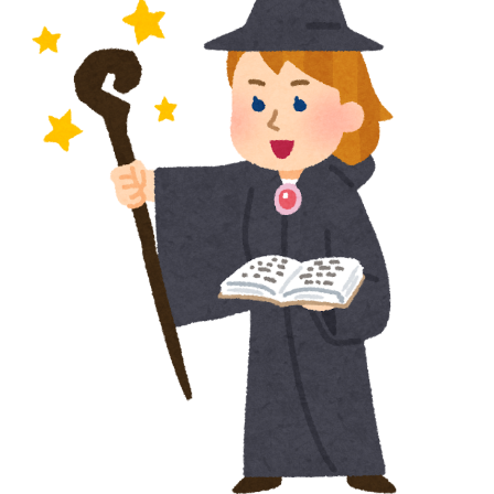
事実とどう折り合いつけてるんだろう。
海外「羨ましい！」日本ならではの夏の風物詩に海外が
▶
びっくり仰天
スポーツ選手の最新CMギャラランキングがこちら
▶
外国人「初めてトラウマになった日本のアニメといえば
▶
何？」
日本からの「海外送金が最も多い国ランキング」2位は
▶
インドネシア、1位は？【タイ人の反応】
海外「不思議だね！」日本の雇用制度の正しさに気づき
▶
始めた欧米に海外が大騒ぎ
トルコ人「日本人まで獲るのか」上田綺世、トルコ名門
▶
が巨額の正式オファー！現地サポが騒然！【海外の反
応】
海外「これは日本の主張が正しい…」米国に対する日本
▶
政府の懸念表明に海外ネチズンが大騒ぎ！【海外の反