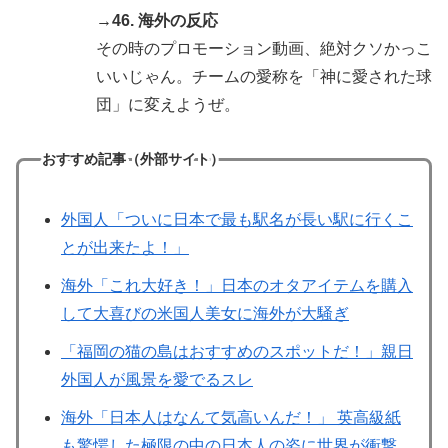
→46. 海外の反応
その時のプロモーション動画、絶対クソかっこ
いいじゃん。チームの愛称を「神に愛された球
団」に変えようぜ。
おすすめ記事（外部サイト）
外国人「ついに日本で最も駅名が長い駅に行くこ
とが出来たよ！」
海外「これ大好き！」日本のオタアイテムを購入
して大喜びの米国人美女に海外が大騒ぎ
「福岡の猫の島はおすすめのスポットだ！」親日
外国人が風景を愛でるスレ
海外「日本人はなんて気高いんだ！」 英高級紙
も驚愕した極限の中の日本人の姿に世界が衝撃