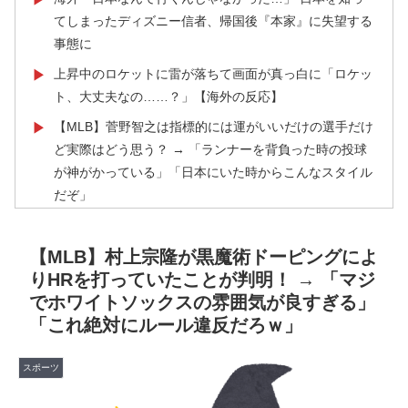
てしまったディズニー信者、帰国後『本家』に失望する
事態に
上昇中のロケットに雷が落ちて画面が真っ白に「ロケッ
▶
ト、大丈夫なの……？」【海外の反応】
【MLB】菅野智之は指標的には運がいいだけの選手だけ
▶
ど実際はどう思う？ → 「ランナーを背負った時の投球
が神がかっている」「日本にいた時からこんなスタイル
だぞ」
韓国人「韓国人が『日本の地下鉄は複雑すぎる』と感じ
▶
る驚きの理由がこちらです‥」→「あまりの難易度の高
【MLB】村上宗隆が黒魔術ドーピングによ
さに冷や汗をかいた‥」
りHRを打っていたことが判明！ → 「マジ
でホワイトソックスの雰囲気が良すぎる」
韓国、サッカーW杯予選で審判を性接待して買収してい
▶
「これ絶対にルール違反だろｗ」
たことが判明！ 何と日本も巻き込まれることに
外国人「ドイツと日本、あらゆる面を比較したらどっち
▶
スポーツ
が上なの？」
潔癖症の人って体の中にうんことおしっこが存在してる
▶