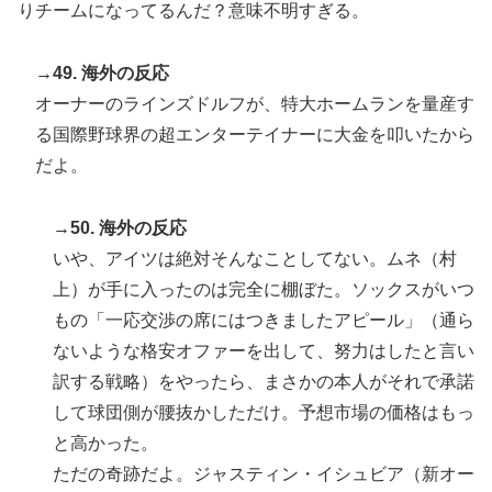
りチームになってるんだ？意味不明すぎる。
→49. 海外の反応
オーナーのラインズドルフが、特大ホームランを量産す
る国際野球界の超エンターテイナーに大金を叩いたから
だよ。
→50. 海外の反応
いや、アイツは絶対そんなことしてない。ムネ（村
上）が手に入ったのは完全に棚ぼた。ソックスがいつ
もの「一応交渉の席にはつきましたアピール」（通ら
ないような格安オファーを出して、努力はしたと言い
訳する戦略）をやったら、まさかの本人がそれで承諾
して球団側が腰抜かしただけ。予想市場の価格はもっ
と高かった。
ただの奇跡だよ。ジャスティン・イシュビア（新オー