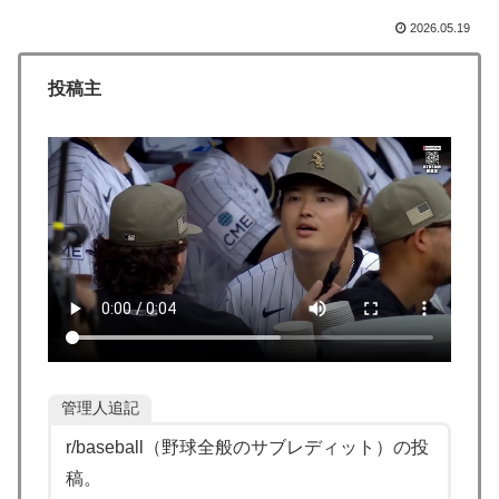
応】
2026.05.19
海外「日本人は何に使ってるんだ？」 世界的ブームの
▶
日本の食品、買ってみたものの使い道が分からない外国
投稿主
人が続出
外国人「ドイツと日本、あらゆる面を比較したらどっち
▶
が上なの？」
【あんこ】やる夫はパーティーを追放され復讐に生きる
▶
ようです ～仕返し？ ざまぁ？ 人として幸せに生きるこ
とで相手に復讐しますが、何か？～ その3
私が作った餃子ラーメンを見てくれ←「見事だ」（海外
▶
の反応）
外国人「プレミアで見たい」日本代表森保一監督、退任
▶
後は海外クラブの監督挑戦か!?「視野には入れていま
管理人追記
す」制度上は欧州での監督就任が可能【海外の反応】
r/baseball（野球全般のサブレディット）の投
外国人「初めてトラウマになった日本のアニメといえば
▶
稿。
何？」