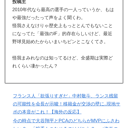
投稿主
米：トランプ大統領、「敵性外国人」による「米国籍目
▶
2010年代なら最高の選手の一人っていうか、もは
的の出産ツーリズム禁止令」に署名…寄生侵略防止へ
や最強だったって声をよく聞くわ。
[海外の反応]
怪我さえなけりゃ歴史上もっととんでもないこと
外国人「2002年W杯は?」韓国サッカーに衝撃的不祥
▶
になってた「最強のIF」的存在らしいけど、最近
事！W杯予選でレフリーへの不適切接待発覚！海外騒
野球見始めたからいまいちピンとこなくてさ。
然！【海外の反応】
韓国人「U17日本代表、決勝で中国を破りアジア杯優勝
▶
怪我まみれなのは知ってるけど、全盛期は実際ど
（通算5回目・最多優勝国）」→「韓国は8強で落ちたの
れくらい凄かったん？
に・・・もう越えられない壁になってしまったね」「韓
国は監督の問題が大きい」「日本はもうどんなに精神勝
利したところで超えられない壁である」
海外「日本人がアメリカに対してとても良いことを言っ
▶
フランス人「欲張りすぎだ」中村敬斗、ランス残留
てくれているぞ！アメリカの良さを再発見できる！」
の可能性を会長が示唆！移籍金が交渉の壁に..現地サ
海外の反応：熊本の病院で手術中に熊本地震が発生、大
▶
ポの本音がこれ！【海外の反応】
揺れの中でも患者を守った医師たちの対応ぶりに海外大
今の時点で大谷翔平とPCAのどちらがMVPにふさわ
絶賛