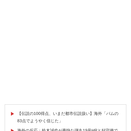
【伝説の100得点、いまだ都市伝説扱い】海外「バムの
▶
83点でようやく信じた」
海外の反応：鈴木誠也が豪快な弾丸19号HRと好守備で
▶