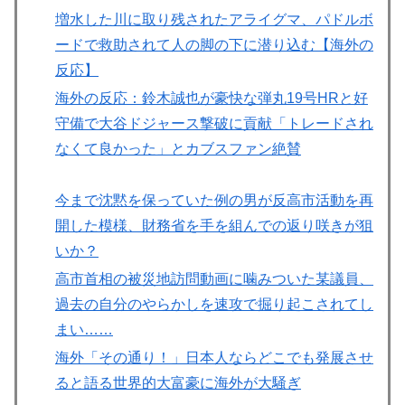
増水した川に取り残されたアライグマ、パドルボ
ードで救助されて人の脚の下に潜り込む【海外の
反応】
海外の反応：鈴木誠也が豪快な弾丸19号HRと好
守備で大谷ドジャース撃破に貢献「トレードされ
なくて良かった」とカブスファン絶賛
今まで沈黙を保っていた例の男が反高市活動を再
開した模様、財務省を手を組んでの返り咲きが狙
いか？
高市首相の被災地訪問動画に噛みついた某議員、
過去の自分のやらかしを速攻で掘り起こされてし
まい……
海外「その通り！」日本人ならどこでも発展させ
ると語る世界的大富豪に海外が大騒ぎ