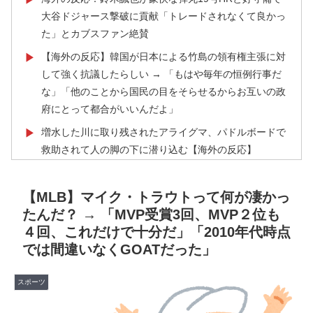
大谷ドジャース撃破に貢献「トレードされなくて良かっ
た」とカブスファン絶賛
【海外の反応】韓国が日本による竹島の領有権主張に対
▶
して強く抗議したらしい → 「もはや毎年の恒例行事だ
な」「他のことから国民の目をそらせるからお互いの政
府にとって都合がいいんだよ」
増水した川に取り残されたアライグマ、パドルボードで
▶
救助されて人の脚の下に潜り込む【海外の反応】
海外「ディズニーがゴミのようだ！」日本がアニメ化し
▶
た米人気SF作品に絶賛の声が殺到中
【MLB】マイク・トラウトって何が凄かっ
たんだ？ → 「MVP受賞3回、MVP２位も
海外「お前らの国に他愛のない対立ってある？」日本
▶
４回、これだけで十分だ」「2010年代時点
「エスカレーターの立つ位置」
では間違いなくGOATだった」
韓国人「猛暑で〇〇も疲れ果てた…〇〇の個体数が急
▶
減」
スポーツ
海外「StumbleUponが恋しいんじゃない、あの頃のネッ
▶
トが面白すぎたんだ」1995〜2010年の消えたサイトの