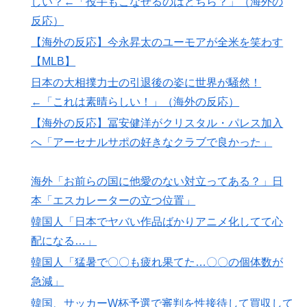
しい？←「投手もこなせるのはどちら？」（海外の
【海外の反応】今永昇太、好調の秘訣はスマホ画面だと
▶
反応）
イマナガ節を炸裂「NPBでは面白さが必須条件なの？」
【海外の反応】今永昇太のユーモアが全米を笑わす
【MLB】村上宗隆とルイス・アラエスの指標が完全に真
▶
【MLB】
逆 → 「予想通りの結果」「この2人は合体してくれ」
日本の大相撲力士の引退後の姿に世界が騒然！
フランス人「欲張りすぎだ」中村敬斗、ランス残留の可
▶
←「これは素晴らしい！」（海外の反応）
能性を会長が示唆！移籍金が交渉の壁に..現地サポの本
音がこれ！【海外の反応】
【海外の反応】冨安健洋がクリスタル・パレス加入
へ「アーセナルサポの好きなクラブで良かった」
韓国政府、謝罪をすれば賠償を放棄する案を日本側に提
▶
示するも拒否される＝韓国の反応
海外「お前らの国に他愛のない対立ってある？」日
【高校野球】ついに田中マー君が高野連の「七回制」導
▶
入に異議申す！ドーム球場でやれ
本「エスカレーターの立つ位置」
韓国人「日本でヤバい作品ばかりアニメ化してて心
韓国人「熊本地震発生時の病院手術中に突然の大揺れが
▶
凄まじい状況だ」
配になる…」
海外「コーヒー1杯が6ドルって何なんだ、レシートを二
韓国人「猛暑で〇〇も疲れ果てた…〇〇の個体数が
▶
度見した」値上げで買うのをやめたもの…
急減」
海外「先進国で日本だけパスポート所有率が低すぎる、
▶
韓国、サッカーW杯予選で審判を性接待して買収して