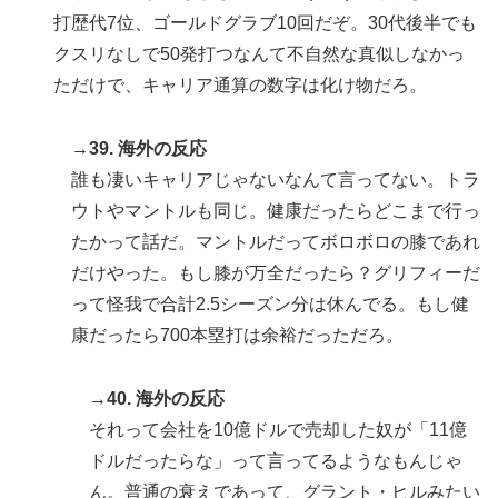
打歴代7位、ゴールドグラブ10回だぞ。30代後半でも
クスリなしで50発打つなんて不自然な真似しなかっ
ただけで、キャリア通算の数字は化け物だろ。
→39. 海外の反応
誰も凄いキャリアじゃないなんて言ってない。トラ
ウトやマントルも同じ。健康だったらどこまで行っ
たかって話だ。マントルだってボロボロの膝であれ
だけやった。もし膝が万全だったら？グリフィーだ
って怪我で合計2.5シーズン分は休んでる。もし健
康だったら700本塁打は余裕だっただろ。
→40. 海外の反応
それって会社を10億ドルで売却した奴が「11億
ドルだったらな」って言ってるようなもんじゃ
ん。普通の衰えであって、グラント・ヒルみたい