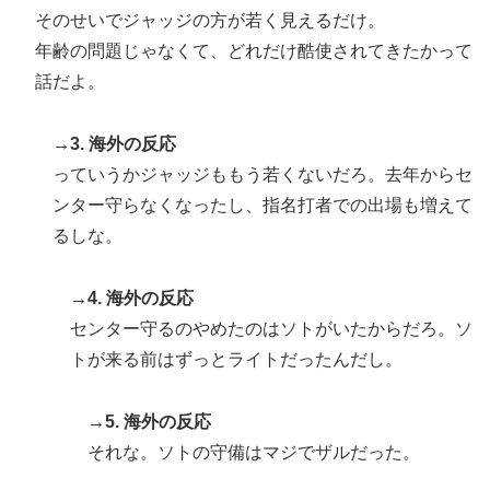
そのせいでジャッジの方が若く見えるだけ。
外国人「米・ジャガイモ・パン・麺の4大主食、一生食
▶
年齢の問題じゃなくて、どれだけ酷使されてきたかって
えないなら何を捨てる？」
話だよ。
→3. 海外の反応
っていうかジャッジももう若くないだろ。去年からセ
ンター守らなくなったし、指名打者での出場も増えて
るしな。
→4. 海外の反応
センター守るのやめたのはソトがいたからだろ。ソ
トが来る前はずっとライトだったんだし。
→5. 海外の反応
それな。ソトの守備はマジでザルだった。