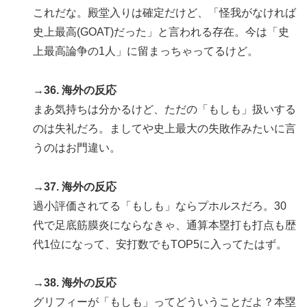
これだな。殿堂入りは確定だけど、「怪我がなければ
史上最高(GOAT)だった」と言われる存在。今は「史
上最高論争の1人」に留まっちゃってるけど。
→36. 海外の反応
まあ気持ちは分かるけど、ただの「もしも」扱いする
のは失礼だろ。ましてや史上最大の失敗作みたいに言
うのはお門違い。
→37. 海外の反応
過小評価されてる「もしも」ならプホルスだろ。30
代で足底筋膜炎にならなきゃ、通算本塁打も打点も歴
代1位になって、安打数でもTOP5に入ってたはず。
→38. 海外の反応
グリフィーが「もしも」ってどういうことだよ？本塁