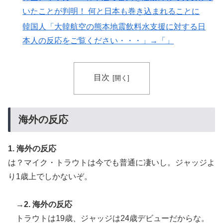
何故なのか」
いたことが判明！ 何と日本も巻き込まれることに
【海外の反応】冨安健洋がクリスタル・パレス加入へ
▶
韓国人「大韓航空の熊本地震飲料水支援に対する日
「アーセナルサポの好きなクラブで良かった」
本人の反応をご覧ください・・・」→「」
日本人「敷地内に勝手に停めた車がバチバチにブロック
▶
されててウケた」→結末がめっちゃおもろいｗｗｗ【タ
目次
イ人の反応】
海外「さすが日本！」日本の医療従事者の倫理観の高さ
▶
に海外が超感動
海外の反応
移民ベトナム女達の宅飲み、レベチｗｗｗｗｗｗｗｗｗ
▶
ｗｗｗｗｗｗｗｗｗｗｗｗｗｗｗ
1. 海外の反応
韓国人「意外に日本との関係が深い地球の裏側の国がこ
▶
は？マイク・トラウトは今でも普通に凄いし。ジャッジよ
ちらです‥」→「国境を越えた驚くべき歴史のつなが
り1歳上でしかないぞ。
り‥」
英国人「ようこそ」冨安健洋、クリスタルパレス加入が
▶
→2. 海外の反応
決定的に！メディカル検査をパス！現地サポが歓迎！ア
トラウトは19歳、ジャッジは24歳デビューだからな。
ーセナルファンも祝福！【海外の反応】