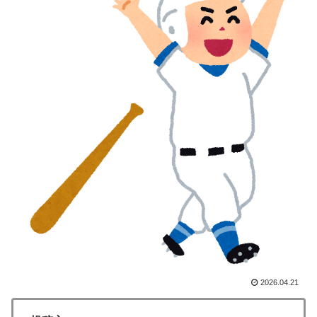
話
韓国人「どうやら五輪サッカー日韓戦でも審判の接待が
▶
あった模様…」→「メダル剥奪なのでは…？（ﾌﾞﾙﾌﾞﾙ」
＝韓国の反応
ワイ「飯食う前にうんちしたろ！（ﾌﾞﾘｯw）」
▶
海外「まるでトランプ」FIFAがW杯開催都市と結んだ約
▶
束を守らないことに海外大騒ぎ！（海外の反応）
韓国人「日本でヤバい作品ばかりアニメ化してて心配に
▶
なる…」
韓国人「世界で最も有名な日本人は誰なのか？」→「想
▶
像以上に意見が割れてしまう‥」
海外「中国が世界資産税を導入。財政不足を海外資産へ
▶
の課税で補おうとする」
2026.04.21
海外「先進国で日本だけパスポート所有率が低すぎる、
▶
何故なのか」