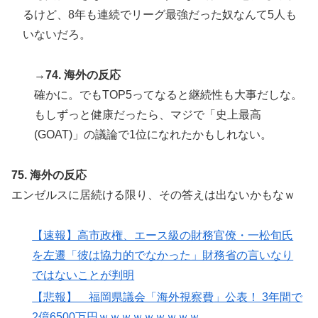
るけど、8年も連続でリーグ最強だった奴なんて5人も
いないだろ。
→74. 海外の反応
確かに。でもTOP5ってなると継続性も大事だしな。
もしずっと健康だったら、マジで「史上最高
(GOAT)」の議論で1位になれたかもしれない。
75. 海外の反応
エンゼルスに居続ける限り、その答えは出ないかもなｗ
【速報】高市政権、エース級の財務官僚・一松旬氏
を左遷「彼は協力的でなかった」財務省の言いなり
ではないことが判明
【悲報】 福岡県議会「海外視察費」公表！ 3年間で
2億6500万円ｗｗｗｗｗｗｗｗｗ