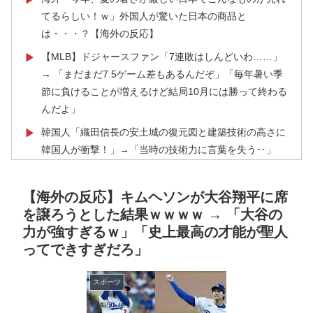
てるらしい！ｗ」外国人が驚いた日本の商品と
は・・・？【海外の反応】
【MLB】ドジャースファン「7連敗はしんどいわ……」
▶
→ 「まだまだ7.5ゲーム差もあるんだぞ」「毎年暑い季
節に負けることが増えるけど結局10月には勝って終わる
んだよ」
韓国人「織田信長の安土城の復元図と建築技術の高さに
▶
韓国人が衝撃！」→「当時の技術力に言葉を失う‥」
韓国人「日本は市民意識が高くて他人に迷惑をかけない
▶
というけど、実際の現地の様子がこちら・・・」
【海外の反応】キムヘソンが大谷翔平に席
を譲ろうとした結果ｗｗｗｗ → 「大谷の
焦げだらけの業務用鉄板が水と蒸気で鏡のようにピカピ
▶
力が強すぎるｗ」「史上最高の才能が聖人
カに「味が全部流れていく！」【海外の反応】
ってできすぎだろ」
海外「いいパンチだった」超大物YouYuberが伝説のボ
▶
クサーマイク・タイソンにパンチを食らうｗｗ
スポーツ
海外「なんてこった！」日本とドイツの病院食のあまり
▶
の差に海外が大騒ぎ