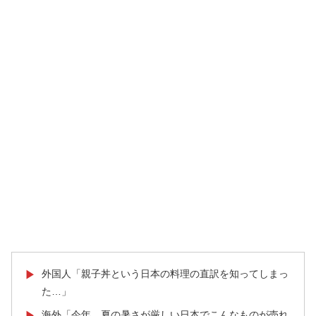
外国人「親子丼という日本の料理の直訳を知ってしまっ
▶
た…」
海外「今年、夏の暑さが厳しい日本でこんなものが売れ
▶