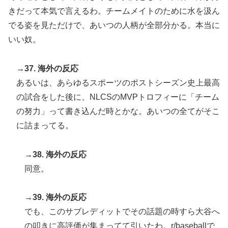
きだって本気で言えるわ。チームメイトのために水を汲ん
でる姿を見ただけで、あいつの人柄が全部分かる。本当に
いい奴。
→37. 海外の反応
あるいは、あらゆるスポーツのポストシーズン史上最高
の試合をした後に、NLCSのMVPトロフィーに「チーム
の努力」って書き込んだ時とかな。あいつの全てがそこ
に詰まってる。
→38. 海外の反応
同意。
→39. 海外の反応
でも、このサブレディットでその話題の時すら大谷へ
の叩きに高評価が集まってて引いたわ。r/baseballで