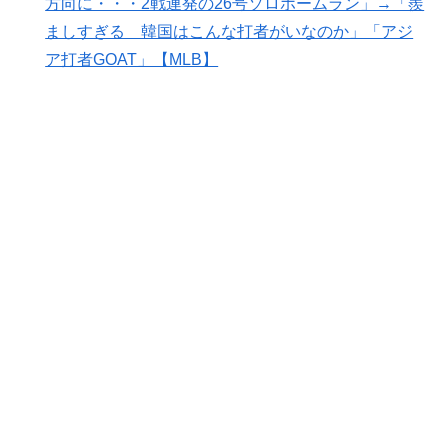
方向に・・・2戦連発の26号ソロホームラン」→「羨
の観光名所／お店に対する海外の反応
ましすぎる 韓国はこんな打者がいなのか」「アジ
【海外の反応】“新タナスコ”のディアスが地雷すぎる件
▶
ア打者GOAT」【MLB】
「大谷と山本だけしかまともな契約がない…」
海外「日本が正しい！」優しい日本人に甘える外国人に
▶
海外が大騒ぎ
韓国人「韓国人が日本のラーメンについて勘違いしてい
▶
ることがこちら…」→「えっ？？？？？？？？？？」＝
韓国の反応
裏庭に現れたクマがスカンクに撃退されるまさかの瞬
▶
間！！
韓国人「不適切接待疑惑、2002年イタリア・スペイン
▶
戦で『韓国に奪われた』と欧州の大手メディアが一斉に
報道！」
【MLB】ドジャースファン「7連敗はしんどいわ……」
▶
→ 「まだまだ7.5ゲーム差もあるんだぞ」「毎年暑い季
節に負けることが増えるけど結局10月には勝って終わる