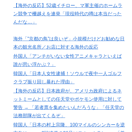
獲得に動き出して海外大騒ぎ！（海外の反応）
【海外の反応】52歳イチロー、マ軍主催のホームラ
トルコ人「日本人まで獲るのか」上田綺世、トルコ名門
ン競争で柵越えを連発「現役時代の噂は本当だった
▶
が巨額の正式オファー！現地サポが騒然！【海外の反
んだな…」
応】
韓国人「日本人女性逮捕！ソウルで夜中一人ゴルフクラ
▶
海外「”京都の鳥”は良いぞ」小規模だけどお勧めな日
ブ振り回し暴れた理由」
本の観光名所／お店に対する海外の反応
海外「この日本アニメはマジでぶっ飛んでる！ｗ」外国
▶
外国人「アンチがいない女性アニメキャラといえば
人が予測不可能でぶっ飛んでると評価した日本アニメと
誰が思い浮かぶ？」
は・・・？ 海外の反応
韓国人「日本人女性逮捕！ソウルで夜中一人ゴルフ
海外「今年、夏の暑さが厳しい日本でこんなものが売れ
▶
クラブ振り回し暴れた理由」
てるらしい！ｗ」外国人が驚いた日本の商品と
【海外の反応】日本政府が、アメリカ政府によるネ
は・・・？【海外の反応】
ットミームとしての任天堂やポケモン使用に対して
韓国人「SKハイニックスが10%台の暴落！外国人投資
▶
警告 → 「若者票を集めたいんだろうな」「任天堂の
家と機関が売り越しを仕掛けコスピが4%を超える大幅
法務部隊が出てくるぞ」
な下落‥」
韓国人「日本の村上宗隆、100マイルのシンカーを逆
海外「”京都の鳥”は良いぞ」小規模だけどお勧めな日本
▶