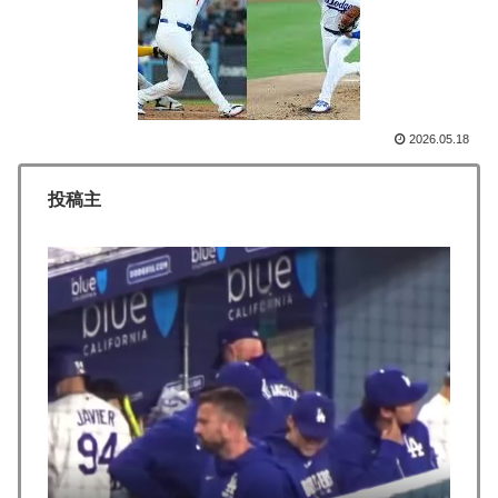
【衝撃】韓国人「日本の軽トラ、原型どこ行った」
▶
韓国人「手術中に震度6強の地震、その時の日本の医療
▶
スタッフたちの姿をご覧ください」→「マジで鳥肌立っ
た」「こういう姿は韓国も見習わないと」「あんな状況
2026.05.18
なら日本だけではなく韓国の医療関係者も同じように行
動したはずだ」【熊本地震】
投稿主
韓国人「韓国のイメージ失墜は免れないのか？2011〜
▶
12年の国際試合における外国審判への接待疑惑が海外で
一斉に報じられる‥」
海外「凄すぎる！」折り紙と並ぶあの日本の偉大な発明
▶
に海外がびっくり仰天
海外「全部日本の真似だったのか…」 日本の普通のテ
▶
レビ番組が最新SNSの数十年先を行っていたと話題に
海外「日本人はなんて気高いんだ！」 英高級紙も驚愕
▶
した極限の中の日本人の姿に世界が衝撃