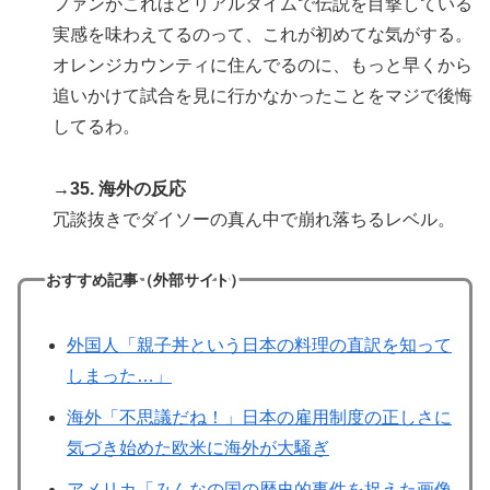
ファンがこれほどリアルタイムで伝説を目撃している
実感を味わえてるのって、これが初めてな気がする。
オレンジカウンティに住んでるのに、もっと早くから
追いかけて試合を見に行かなかったことをマジで後悔
してるわ。
→35. 海外の反応
冗談抜きでダイソーの真ん中で崩れ落ちるレベル。
おすすめ記事（外部サイト）
外国人「親子丼という日本の料理の直訳を知って
しまった…」
海外「不思議だね！」日本の雇用制度の正しさに
気づき始めた欧米に海外が大騒ぎ
アメリカ「みんなの国の歴史的事件を捉えた画像