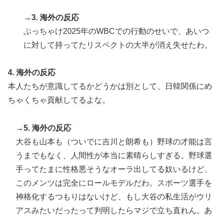
→3. 海外の反応
ぶっちゃけ2025年のWBCでの行動のせいで、あいつ
に対して持ってたリスペクトの大半が消え失せたわ。
4. 海外の反応
本人たちが意識してるかどうかは別として、日韓関係にめ
ちゃくちゃ貢献してるよな。
→5. 海外の反応
大谷も山本も（ついでに吉川と朗希も）野球の才能は言
うまでもなく、人間性が本当に素晴らしすぎる。野球選
手ってたまに性格悪そうなオーラ出してる奴いるけど、
このメンツは完全にロールモデルだわ。スポーツ選手を
神格化するつもりはないけど、もし大谷の私生活がウリ
アスみたいだったって判明したらマジで立ち直れん。あ