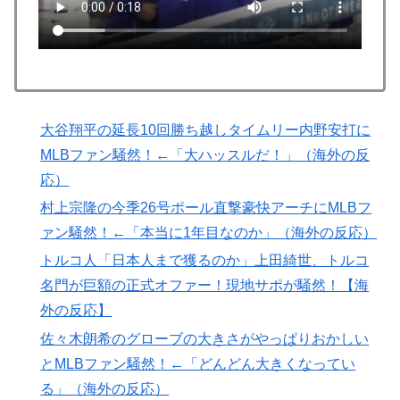
韓国人「台風で品不足になった沖縄のスーパーに行って
▶
みたら、なぜか辛ラーメンだけ売れ残っていたんで
す…」
ヒロアカの葉隠ちゃんって透明なうんこするの？
▶
英国人「安心感が違う」冨安健洋、パレス移籍当日にデ
▶
大谷翔平の延長10回勝ち越しタイムリー内野安打に
ビュー！圧巻3連続ブロックも披露で現地サポが気づく..
MLBファン騒然！←「大ハッスルだ！」（海外の反
【海外の反応】
応）
外国人「アンチがいない女性アニメキャラといえば誰が
▶
村上宗隆の今季26号ポール直撃豪快アーチにMLBフ
思い浮かぶ？」
ァン騒然！←「本当に1年目なのか」（海外の反応）
【韓国サッカー】性接待で審判買収！W杯予選7戦無敗
▶
トルコ人「日本人まで獲るのか」上田綺世、トルコ
の裏側
名門が巨額の正式オファー！現地サポが騒然！【海
外国人「アジア杯で優勝するんだ」日本代表、W杯ポッ
▶
外の反応】
ト1入りに現実味!?2030大会で出場枠「64」なら追い風
に！アメリカ人もポット1争いに熱視線！【海外の反
佐々木朗希のグローブの大きさがやっぱりおかしい
応】
とMLBファン騒然！←「どんどん大きくなってい
る」（海外の反応）
海外「プレミアのレベルか？」ブライトンが上田綺世の
▶