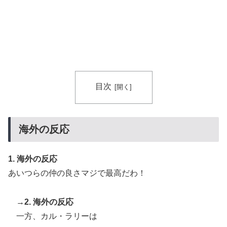
んだよ」
海外「日本の科学者が猫の寿命を2倍に上げる注射剤を
▶
開発。これこそノーベル賞だろ！」
【海外の反応】52歳イチロー、マ軍主催のホームラン競
▶
争で柵越えを連発「現役時代の噂は本当だったんだ
な…」
目次
海外の反応
1. 海外の反応
あいつらの仲の良さマジで最高だわ！
→2. 海外の反応
一方、カル・ラリーは