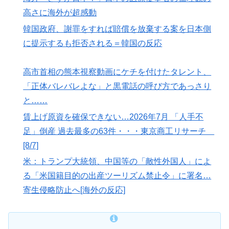
高さに海外が超感動
韓国政府、謝罪をすれば賠償を放棄する案を日本側
に提示するも拒否される＝韓国の反応
高市首相の熊本視察動画にケチを付けたタレント、
「正体バレバレよな」と黒電話の呼び方であっさり
と……
賃上げ原資を確保できない…2026年7月 「人手不
足」倒産 過去最多の63件・・・東京商工リサーチ
[8/7]
米：トランプ大統領、中国等の「敵性外国人」によ
る「米国籍目的の出産ツーリズム禁止令」に署名…
寄生侵略防止へ[海外の反応]