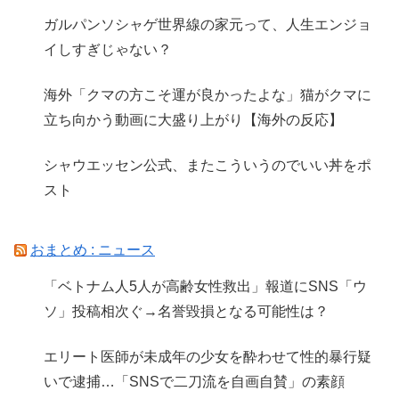
ガルパンソシャゲ世界線の家元って、人生エンジョ
イしすぎじゃない？
海外「クマの方こそ運が良かったよな」猫がクマに
立ち向かう動画に大盛り上がり【海外の反応】
シャウエッセン公式、またこういうのでいい丼をポ
スト
おまとめ : ニュース
「ベトナム人5人が高齢女性救出」報道にSNS「ウ
ソ」投稿相次ぐ→名誉毀損となる可能性は？
エリート医師が未成年の少女を酔わせて性的暴行疑
いで逮捕…「SNSで二刀流を自画自賛」の素顔