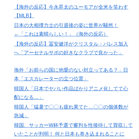
てくれているぞ！アメリカの良さを再発見できる！」
【海外の反応】今永昇太のユーモアが全米を笑わす
外国人「米・ジャガイモ・パン・麺の4大主食、一生食
▶
【MLB】
えないなら何を捨てる？」
日本の大相撲力士の引退後の姿に世界が騒然！
【海外の反応】冨安健洋がクリスタル・パレス加入へ
▶
←「これは素晴らしい！」（海外の反応）
「アーセナルサポの好きなクラブで良かった」
【海外の反応】冨安健洋がクリスタル・パレス加入
韓国人「猛暑で〇〇も疲れ果てた…〇〇の個体数が急
▶
へ「アーセナルサポの好きなクラブで良かった」
減」
海外「中国が世界資産税を導入。財政不足を海外資産へ
▶
海外「お前らの国に他愛のない対立ってある？」日
の課税で補おうとする」
本「エスカレーターの立つ位置」
【海外の反応】今永昇太、好調の秘訣はスマホ画面だと
▶
韓国人「日本でヤバい作品ばかりアニメ化してて心
イマナガ節を炸裂「NPBでは面白さが必須条件なの？」
配になる…」
米：トランプ大統領、「敵性外国人」による「米国籍目
▶
韓国人「猛暑で〇〇も疲れ果てた…〇〇の個体数が
的の出産ツーリズム禁止令」に署名…寄生侵略防止へ
急減」
[海外の反応]
韓国、サッカーW杯予選で審判を性接待して買収して
英国人「ようこそ」冨安健洋、クリスタルパレス加入が
▶
いたことが判明！ 何と日本も巻き込まれることに
決定的に！メディカル検査をパス！現地サポが歓迎！ア