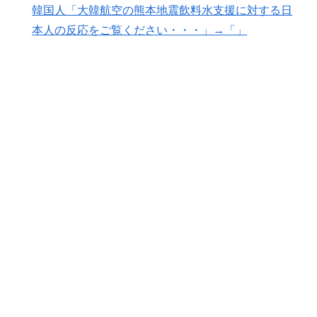
韓国人「大韓航空の熊本地震飲料水支援に対する日
ーセナルファンも祝福！【海外の反応】
本人の反応をご覧ください・・・」→「」
増水した川に取り残されたアライグマ、パドルボードで
▶
救助されて人の脚の下に潜り込む【海外の反応】
韓国人「世界で最も有名な日本人は誰なのか？」→「想
▶
像以上に意見が割れてしまう‥」
海外の反応：鈴木誠也が豪快な弾丸19号HRと好守備で
▶
大谷ドジャース撃破に貢献「トレードされなくて良かっ
た」とカブスファン絶賛
【海外の反応】韓国が日本による竹島の領有権主張に対
▶
して強く抗議したらしい → 「もはや毎年の恒例行事だ
な」「他のことから国民の目をそらせるからお互いの政
府にとって都合がいいんだよ」
韓国人「U17日本代表、決勝で中国を破りアジア杯優勝
▶
（通算5回目・最多優勝国）」→「韓国は8強で落ちたの
に・・・もう越えられない壁になってしまったね」「韓
国は監督の問題が大きい」「日本はもうどんなに精神勝