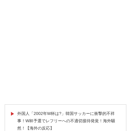
外国人「2002年W杯は?」韓国サッカーに衝撃的不祥
▶
事！W杯予選でレフリーへの不適切接待発覚！海外騒
然！【海外の反応】