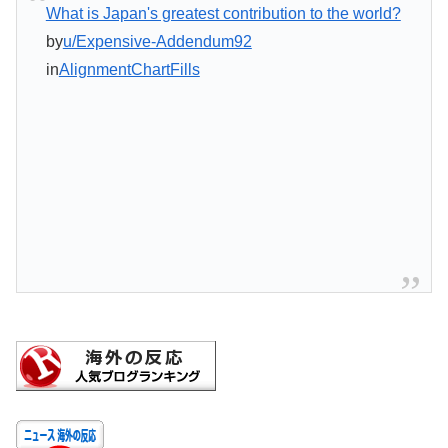
What is Japan's greatest contribution to the world?
by
u/Expensive-Addendum92
in
AlignmentChartFills