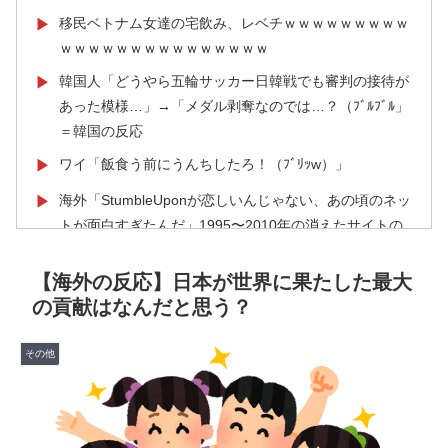
移民ベトナム女達の宅飲み、レベチｗｗｗｗｗｗｗｗｗ
▶
ｗｗｗｗｗｗｗｗｗｗｗｗｗｗｗ
韓国人「どうやら五輪サッカー日韓戦でも審判の接待が
▶
あった模様…」→「メダル剥奪なのでは…？（ﾌﾞﾙﾌﾞﾙ」
＝韓国の反応
ワイ「飯食う前にうんちしたろ！（ﾌﾞﾘｯw）」
▶
海外「StumbleUponが恋しいんじゃない、あの頃のネッ
▶
トが面白すぎたんだ」1995〜2010年の消えたサイトの
話
【海外の反応】日本が世界に果たした最大
【MLB】村上宗隆とルイス・アラエスの指標が完全に真
▶
の貢献はなんだと思う？
逆 → 「予想通りの結果」「この2人は合体してくれ」
海外「先進国で日本だけパスポート所有率が低すぎる、
▶
その他
何故なのか」
日本人「敷地内に勝手に停めた車がバチバチにブロック
▶
されててウケた」→結末がめっちゃおもろいｗｗｗ【タ