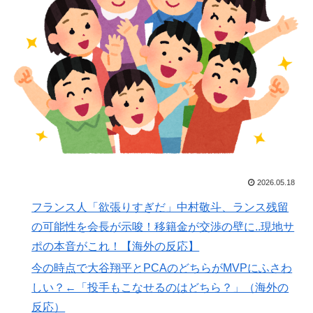
イ人の反応】
フランス人「欲張りすぎだ」中村敬斗、ランス残留の可
▶
能性を会長が示唆！移籍金が交渉の壁に..現地サポの本
音がこれ！【海外の反応】
海外の反応：熊本の病院で手術中に熊本地震が発生、大
▶
揺れの中でも患者を守った医師たちの対応ぶりに海外大
絶賛
韓国政府、謝罪をすれば賠償を放棄する案を日本側に提
▶
示するも拒否される＝韓国の反応
海外「ディズニーがゴミのようだ！」日本がアニメ化し
▶
2026.05.18
た米人気SF作品に絶賛の声が殺到中
フランス人「欲張りすぎだ」中村敬斗、ランス残留
韓国人「日本でヤバい作品ばかりアニメ化してて心配に
▶
の可能性を会長が示唆！移籍金が交渉の壁に..現地サ
なる…」
ポの本音がこれ！【海外の反応】
海外「まるでトランプ」FIFAがW杯開催都市と結んだ約
▶
今の時点で大谷翔平とPCAのどちらがMVPにふさわ
束を守らないことに海外大騒ぎ！（海外の反応）
しい？←「投手もこなせるのはどちら？」（海外の
海外「日本人がアメリカに対してとても良いことを言っ
▶
反応）