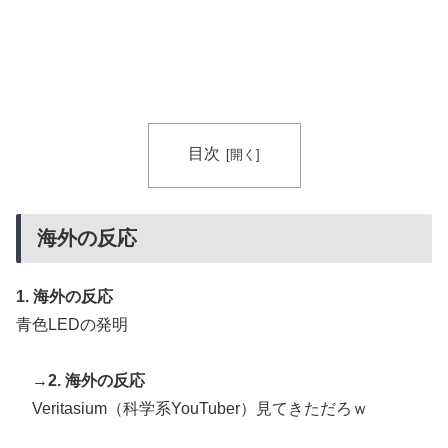
利したところで超えられない壁である」
海外「先進国で日本だけパスポート所有率が低すぎる、
▶
何故なのか」
韓国人「意外に日本との関係が深い地球の裏側の国がこ
▶
ちらです‥」→「国境を越えた驚くべき歴史のつなが
り‥」
目次
海外「お前らの国に他愛のない対立ってある？」日本
▶
「エスカレーターの立つ位置」
海外の反応
海外「さすが日本！」日本の医療従事者の倫理観の高さ
▶
に海外が超感動
1. 海外の反応
韓国人「熊本地震発生時の病院手術中に突然の大揺れが
▶
青色LEDの発明
凄まじい状況だ」
【高校野球】ついに田中マー君が高野連の「七回制」導
▶
→2. 海外の反応
入に異議申す！ドーム球場でやれ
Veritasium（科学系YouTuber）見てきただろｗ
海外「コーヒー1杯が6ドルって何なんだ、レシートを二
▶
度見した」値上げで買うのをやめたもの…