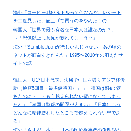
海外「コーヒー1杯が6ドルって何なんだ、レシート
を二度見した」値上げで買うのをやめたもの…
韓国人「世界で最も有名な日本人は誰なのか？」
→「想像以上に意見が割れてしまう‥」
海外「StumbleUponが恋しいんじゃない、あの頃の
ネットが面白すぎたんだ」1995〜2010年の消えたサ
イトの話
韓国人「U17日本代表、決勝で中国を破りアジア杯優
勝（通算5回目・最多優勝国）」→「韓国は8強で落
ちたのに・・・もう越えられない壁になってしまっ
たね」「韓国は監督の問題が大きい」「日本はもう
どんなに精神勝利したところで超えられない壁であ
る」
海外「さすが日本！」日本の医療従事者の倫理観の