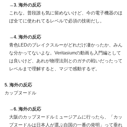
→3. 海外の反応
【伝説の100得点、いまだ都市伝説扱い】海外「バムの
▶
これな。普段誰も気に留めないけど、今の電子機器のほ
83点でようやく信じた」
ぼ全てに使われてるレベルで必須の技術だし。
→4. 海外の反応
青色LEDのブレイクスルーがどれだけ凄かったか、みん
な分かってないよな。Veritasiumの動画も入門編として
は良いけど、あれが物理法則とのガチの戦いだったって
レベルまで理解すると、マジで感動するぞ。
5. 海外の反応
カップヌードル
→6. 海外の反応
大阪のカップヌードルミュージアムに行ったら、「カッ
プヌードルは日本人が選ぶ自国の一番の発明」って垂れ