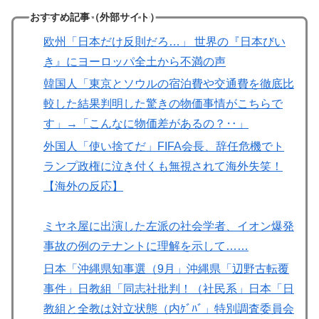
おすすめ記事（外部サイト）
欧州「日本だけ反則だろ…」 世界の『日本びい
き』にヨーロッパ全土から不満の声
韓国人「東京とソウルの宿泊費や交通費を徹底比
較した結果判明した驚きの物価事情がこちらで
す」→「こんなに物価差があるの？‥」
外国人「使い捨てだ」FIFA会長、辞任危機でト
ランプ政権に泣き付くも無視されて海外失笑！
【海外の反応】
ミヤネ屋に出演した左派の社会学者、イオン爆発
事故の例のテナントに理解を示して……
日本「沖縄県知事選（9月」沖縄県「辺野古転覆
事件」日教組「同志社批判！（社民系」日本「日
教組と全教は対立状態（内ｹﾞﾊﾞ」特別調査委員会