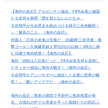
韓国人「残酷だった日帝強占期前後の写真を見てみよ
▶
う」
【海外の反応】アルゼンチン協会、FIFA会長に確固
国際的な小咄 読者投稿 中小企業診断士受験者向けのIT
▶
たる支持を表明「隠す気もないんだなｗ」
パスポート試験対策
大谷翔平が今永昇太を睨みつける様子に全米騒然！
韓国人「熊本地震で見る日本の土木技術の完全勝利をご
▶
←「最高の二人」（海外の反応）
覧ください」→「これはすごいわ」「こういうのを見る
外国人「日本の未来は安泰だ」16歳MF三井寺眞、衝
と日本人は何か適当に作る感じがしない・・・」「あれ
撃ゴール！久保建英超え歴代2位の記録！3得点に絡
がまさに経験値である」
む活躍で海外絶賛！【海外の反応】
韓国人「この夏、韓国人が東京へ行くしかない理由がこ
▶
海外「W杯は八百長だった」FIFA会長支持を表明し
ちら…」→「快適そうでめちゃくちゃ羨ましい…（ﾌﾞﾙ
たサッカー協会に海外大騒ぎ！（海外の反応）
ﾌﾞﾙ」＝韓国の反応
大谷翔平がアンバサダーに就任した企業に世界が騒
海外「あるある！」日本を旅行した外国人が患う新たな
▶
症状「日本後PTSD」に海外が大騒ぎ
然！←「酷いアイデアだ」（海外の反応）
海外「剣が二回斬り合っただけで折れるのはどういうこ
▶
海外の反応：熊本の病院で手術中に熊本地震が発
となんだ」満点なのに二度と起動しない理由…
生、大揺れの中でも患者を守った医師たちの対応ぶ
韓国人「韓国人が衝撃を受けた意外な日本の運転文化が
▶