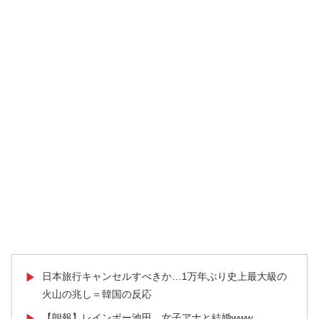
日本旅行キャンセルすべきか…1万年ぶり史上最大級の
▶
火山の兆し＝韓国の反応
【朗報】レインボー池田、女子アナと結婚www
▶