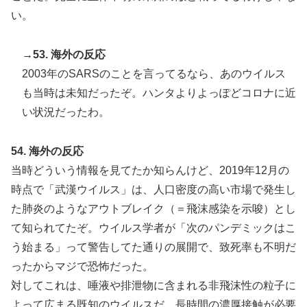
い。
→53. 海外の反応
2003年のSARSのことを言ってるなら、あのウイルス
も当時は未知だったぞ。ハンタよりよっぽどコロナに近
い状況だったわ。
54. 海外の反応
当時どういう情報を見てたか知らんけど、2019年12月の
時点で「武漢ウイルス」は、人口密度の高い市場で発生し
た肺炎のようなアウトブレイク（＝飛沫感染を示唆）とし
て知られてたぞ。ウイルス学者が「次のパンデミックはこ
う始まる」って警告してた通りの展開で、致死率も不明だ
ったからマジで恐怖だった。
対してこれは、唾液や排泄物に含まれる非飛沫性の粒子に
よって広まる既知のウイルスだ。長時間の濃厚接触が必要