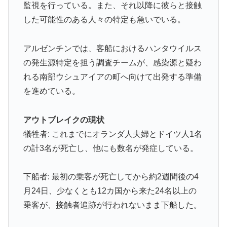
監視を行っている。また、それ以降に彼らと接触
海外「日本人はなんて気高いんだ！」 英高級紙も驚愕
▶
した可能性のある人々の特定も急いでいる。
した極限の中の日本人の姿に世界が衝撃
ワールドカップは誰のものか FIFA新会社構想が10日
▶
アルゼンチンでは、客船におけるハンタウイルス
足らずで撤回された理由【海外の反応・解説】
の発生源特定を担う調査チームが、感染源と疑わ
【海外の反応】アルゼンチン協会、FIFA会長に断固たる
▶
れる南部ウシュアイアの町へ向けて出発する準備
支持を表明「隠す気もないんだなｗ」
を進めている。
【海外の反応】冨安健洋がクリスタル・パレス加入へ
▶
「アーセナルサポの好きなクラブで良かった」
アウトブレイクの現状
海外「消火栓もフェイクだから消防士が右往左往する中
▶
犠牲者: これまでにオランダ人夫婦とドイツ人1名
国www」
の計3名が死亡し、他にも数名が発症している。
海外の反応：熊本の病院で手術中に熊本地震が発生、大
▶
揺れの中でも患者を守った医師たちの対応ぶりに海外大
下船者: 最初の乗客が死亡してから約2週間後の4
絶賛
月24日、少なくとも12カ国から来た24名以上の
韓国人「大韓航空の熊本地震飲料水支援に対する日本人
▶
乗客が、接触者追跡が行われないまま下船した。
の反応をご覧ください・・・」→「」