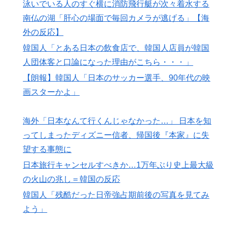
泳いでいる人のすぐ横に消防飛行艇が次々着水する
南仏の湖「肝心の場面で毎回カメラが逃げる」【海
外の反応】
韓国人「とある日本の飲食店で、韓国人店員が韓国
人団体客と口論になった理由がこちら・・・」
【朗報】韓国人「日本のサッカー選手、90年代の映
画スターかよ」
海外「日本なんて行くんじゃなかった…」 日本を知
ってしまったディズニー信者、帰国後『本家』に失
望する事態に
日本旅行キャンセルすべきか…1万年ぶり史上最大級
の火山の兆し＝韓国の反応
韓国人「残酷だった日帝強占期前後の写真を見てみ
よう」