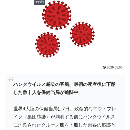
その他
らな」「ゲームのUIは優れてるのに不思議」
韓国人「とある日本の飲食店で、韓国人店員が韓国人団
▶
体客と口論になった理由がこちら・・・」
韓国人「熊本地震で見る日本の土木技術の完全勝利をご
▶
覧ください」→「これはすごいわ」「こういうのを見る
と日本人は何か適当に作る感じがしない・・・」「あれ
がまさに経験値である」
【韓国の反応】また日本が竹島の領有権を主張してきた
▶
2026.05.08
ぞ → 「この話題は永遠に終わらないな」「日本政府の
支持率が落ちてきた時点でこの手のニュースが出るのは
予想できた」
ハンタウイルス感染の客船、最初の死者後に下船
した数十人を保健当局が追跡中
ストーカーガチ勢は僅かな情報で垢特定出来るからね
▶
【朗報】韓国人「日本のサッカー選手、90年代の映画ス
▶
世界4大陸の保健当局は7日、致命的なアウトブレ
ターかよ」
イク（集団感染）が判明する前にハンタウイルス
アメリカ人「お前らの学校ではどんな理由で退学者が出
▶
に汚染されたクルーズ船を下船した乗客の追跡と
た？？」