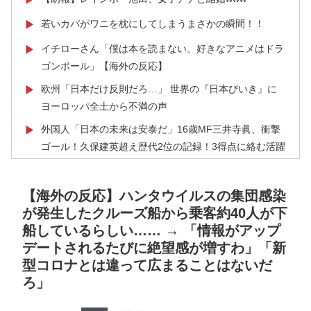
若いカバがワニを枕にしてしまうまさかの瞬間！！
▶
イチローさん「僕は本を読まない。好きなアニメはドラ
▶
ゴンボール」【海外の反応】
欧州「日本だけ反則だろ…」 世界の『日本びいき』に
▶
ヨーロッパ全土から不満の声
外国人「日本の未来は安泰だ」16歳MF三井寺眞、衝撃
▶
ゴール！久保建英超え歴代2位の記録！3得点に絡む活躍
で海外絶賛！【海外の反応】
外国人「使い捨てだ」FIFA会長、辞任危機でトランプ政
▶
【海外の反応】ハンタウイルスの集団感染
権に泣き付くも無視されて海外失笑！【海外の反応】
が発生したクルーズ船から乗客約40人が下
韓国人「韓国に10年間の出場権剥奪や過去ワールドカッ
▶
船しているらしい…… → 「情報がアップ
プ、オリンピック予選の記録削除を要求するFIFA公式制
デートされるたびに絶望感が増すわ」「新
裁を海外メディアが報道！」
型コロナとは違って広まることはないだ
ろ」
【海外の反応】日本のウェブサイトって質の低いものが
▶
多い気がする → 「日本のIT業界は色々と問題があるか