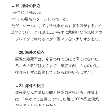
→19. 海外の反応
>完全に『Plague
Inc.』の勝ちパターンじゃねーか。
ただ、ゲームにしては致死率が高すぎる気がする。不
謹慎だけど、これ以上広がらずに悲劇的な小規模アウ
トブレイクで終わるのが一番マシなシナリオかもな。
→20. 海外の反応
実際の致死率は、今言われてるほど高くはないだ
ろ。今の数字はあくまで「確定症例」のものだし。
検査もせずに回復してる奴も結構いるはずだ。
→21. 海外の反応
致死率なんて潜伏期間と感染力次第だろ。理論上
は、1年かけて全員にうつした後に100%死ぬ病気
だってあり得るんだから。