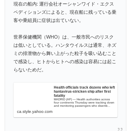
フランス人「欲張りすぎだ」中村敬斗、ランス残留の可
▶
現在の船内: 運行会社オーシャンワイド・エクス
能性を会長が示唆！移籍金が交渉の壁に..現地サポの本
ペディションズによると、現在船に残っている乗
音がこれ！【海外の反応】
客や乗組員に症状は出ていない。
泳いでいる人のすぐ横に消防飛行艇が次々着水する南仏
▶
の湖「肝心の場面で毎回カメラが逃げる」【海外の反
世界保健機関（WHO）は、一般市民へのリスク
応】
は低いとしている。ハンタウイルスは通常、ネズ
韓国人「日本のアニメ業界で100年続いている暗黙の伝
▶
ミの排泄物から舞い上がった粒子を吸い込むこと
統がこちら・・・」
で感染し、ヒトからヒトへの感染は容易には起こ
韓国人「大韓航空の熊本地震飲料水支援に対する日本人
▶
らないためだ。
の反応をご覧ください・・・」→「」
韓国人「東京とソウルの宿泊費や交通費を徹底比較した
▶
Health officials track dozens who left
結果判明した驚きの物価事情がこちらです」→「こんな
hantavirus-stricken ship after first
fatality
に物価差があるの？‥」
MADRID (AP) — Health authorities across
four continents Thursday were tracking down
and monitoring passengers who disemb...
海外「日本なんて行くんじゃなかった…」 日本を知っ
▶
ca.style.yahoo.com
てしまったディズニー信者、帰国後『本家』に失望する
事態に