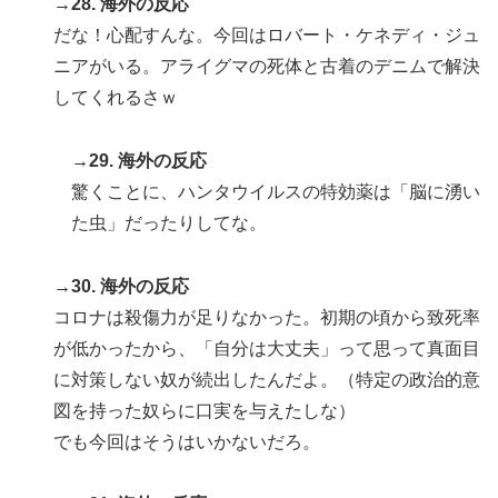
→28. 海外の反応
だな！心配すんな。今回はロバート・ケネディ・ジュ
ニアがいる。アライグマの死体と古着のデニムで解決
してくれるさｗ
→29. 海外の反応
驚くことに、ハンタウイルスの特効薬は「脳に湧い
た虫」だったりしてな。
→30. 海外の反応
コロナは殺傷力が足りなかった。初期の頃から致死率
が低かったから、「自分は大丈夫」って思って真面目
に対策しない奴が続出したんだよ。（特定の政治的意
図を持った奴らに口実を与えたしな）
でも今回はそうはいかないだろ。