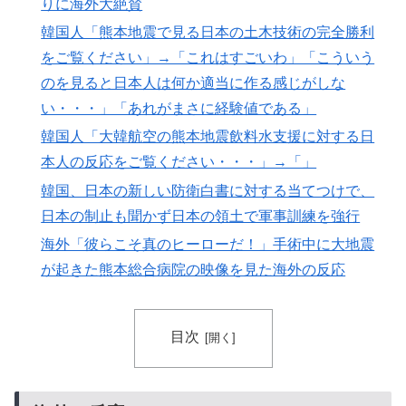
りに海外大絶賛
こちらです‥」→「日本人はこんなに徹底している‥」
韓国人「熊本地震で見る日本の土木技術の完全勝利
をご覧ください」→「これはすごいわ」「こういう
のを見ると日本人は何か適当に作る感じがしな
い・・・」「あれがまさに経験値である」
韓国人「大韓航空の熊本地震飲料水支援に対する日
本人の反応をご覧ください・・・」→「」
韓国、日本の新しい防衛白書に対する当てつけで、
日本の制止も聞かず日本の領土で軍事訓練を強行
海外「彼らこそ真のヒーローだ！」手術中に大地震
が起きた熊本総合病院の映像を見た海外の反応
目次