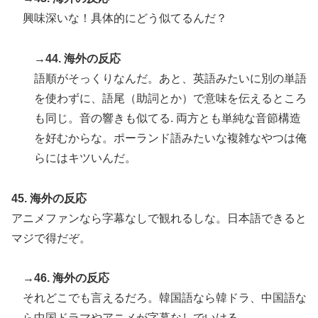
興味深いな！具体的にどう似てるんだ？
→44. 海外の反応
語順がそっくりなんだ。あと、英語みたいに別の単語
を使わずに、語尾（助詞とか）で意味を伝えるところ
も同じ。音の響きも似てる. 両方とも単純な音節構造
を好むからな。ポーランド語みたいな複雑なやつは俺
らにはキツいんだ。
45. 海外の反応
アニメファンなら字幕なしで観れるしな。日本語できると
マジで得だぞ。
→46. 海外の反応
それどこでも言えるだろ。韓国語なら韓ドラ、中国語な
ら中国ドラマやアニメが字幕なしでいける。