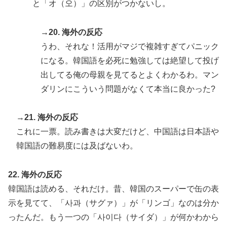
と「オ（오）」の区別がつかないし。
→20. 海外の反応
うわ、それな！活用がマジで複雑すぎてパニック
になる。韓国語を必死に勉強しては絶望して投げ
出してる俺の母親を見てるとよくわかるわ。マン
ダリンにこういう問題がなくて本当に良かった?
→21. 海外の反応
これに一票。読み書きは大変だけど、中国語は日本語や
韓国語の難易度には及ばないわ。
22. 海外の反応
韓国語は読める、それだけ。昔、韓国のスーパーで缶の表
示を見てて、「사과（サグァ）」が「リンゴ」なのは分か
ったんだ。もう一つの「사이다（サイダ）」が何かわから