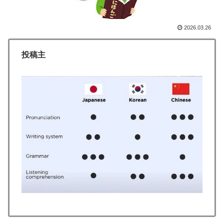
ｗｗｗ」
韓国人「韓国サッカー協会関係者が『不適切接待は慣行
2026.03.26
▶
だった』と衝撃発言！日韓ワールドカップ4強にも疑い
の視線が向けられる」
投稿主
海外「消火栓もフェイクだから消防士が右往左往する中
▶
国www」
外国人「アジア杯で優勝するんだ」日本代表、W杯ポッ
▶
ト1入りに現実味!?2030大会で出場枠「64」なら追い風
に！アメリカ人もポット1争いに熱視線！【海外の反
応】
海外「日本なんて行くんじゃなかった…」 日本を知っ
▶
てしまったディズニー信者、帰国後『本家』に失望する
事態に
大地震が起きても手術をやり遂げる日本の医療チーム、
▶
海外でも凄すぎると絶賛
インドネシアの西パプアでアメリカ人パイロット殺害を
▶