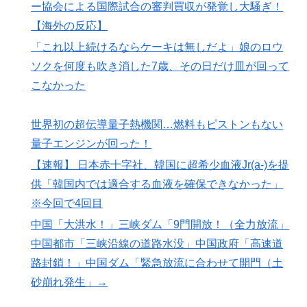
ー協会による国際試合の審判買収が発覚し大騒ぎ！
【海外の反応】
「これ以上続けるならケーキは無しだよ」娘のロウ
ソクを何度も吹き消した7歳、その日だけ皿が回って
こなかった
世界初の超伝導量子熱機関…燃料もピストンもない
量子エンジンが回った！
【速報】 日本赤十字社、韓国に超希少血液Jr(a-)を提
供「韓国内では適合する血液を確保できなかった」
※今回で4回目
中国「大洪水！」三峡ダム「9門開放！（全力放流」
中国都市「三峡沿線の道路水没」中国政府「高速道
路封鎖！」中国ダム「緊急放流に合わせて開門（土
砂崩れ発生」→