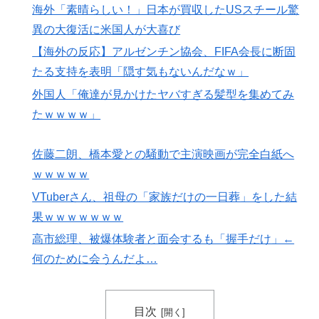
ち歩きな小咄 ～学習の仕方を学習しよう～
海外「素晴らしい！」日本が買収したUSスチール驚
異の大復活に米国人が大喜び
海外「日本はさすが過ぎるｗ」 日本は野生動物の喧嘩
▶
さえ可愛くなってしまうと世界が騒然
【海外の反応】アルゼンチン協会、FIFA会長に断固
韓国人「韓国サッカー協会、外国人審判に“性接待”報
たる支持を表明「隠す気もないんだなｗ」
▶
道・・・」→「2002年の審判買収が事実だったの
外国人「俺達が見かけたヤバすぎる髪型を集めてみ
か？」「日本人が言ってたこと正しかったね・・・...
たｗｗｗｗ」
3.1節がある月なのに…3月のカレンダーに日本の富士
▶
山・大阪城・桜が描かれ物議＝韓国の反応
佐藤二朗、橋本愛との騒動で主演映画が完全白紙へ
「オーデコロンの定期注文が月50本、1808年の請求書
▶
ｗｗｗｗｗ
には72本」ナポレオンは1日2本を何に使っていたの
VTuberさん、祖母の「家族だけの一日葬」をした結
か…
果ｗｗｗｗｗｗｗ
【海外の反応】アルゼンチン協会、FIFA会長に確固たる
▶
高市総理、被爆体験者と面会するも「握手だけ」←
支持を表明「隠す気もないんだなｗ」
何のために会うんだよ…
韓国人「日本がここまでの観光大国に発展した本当の理
▶
由がこちら…」→「昔から日本は愛されてた…（ﾌﾞﾙﾌﾞ
ﾙ」＝韓国の反応
目次