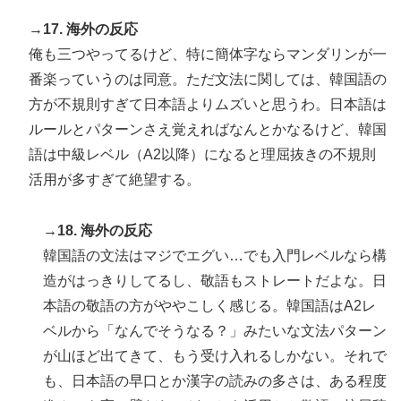
→17. 海外の反応
俺も三つやってるけど、特に簡体字ならマンダリンが一
番楽っていうのは同意。ただ文法に関しては、韓国語の
方が不規則すぎて日本語よりムズいと思うわ。日本語は
ルールとパターンさえ覚えればなんとかなるけど、韓国
語は中級レベル（A2以降）になると理屈抜きの不規則
活用が多すぎて絶望する。
→18. 海外の反応
韓国語の文法はマジでエグい…でも入門レベルなら構
造がはっきりしてるし、敬語もストレートだよな。日
本語の敬語の方がややこしく感じる。韓国語はA2レ
ベルから「なんでそうなる？」みたいな文法パターン
が山ほど出てきて、もう受け入れるしかない。それで
も、日本語の早口とか漢字の読みの多さは、ある程度