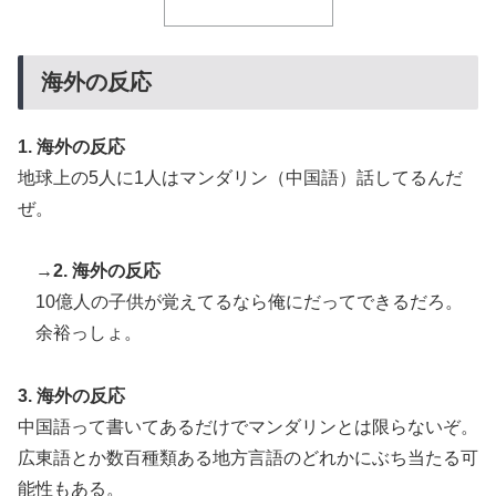
【朗報】寺田心、ベンチプレス110kgwww
▶
【海外の反応】中国がAI開発の主導権を握りつつあるよ
▶
海外の反応
な → 「どうせアメリカは中国製AIを規制するんだろう
な」「自動車産業と同じ道を歩んでる気がする」
1. 海外の反応
【海外の反応】日本政府が、アメリカ政府によるネット
▶
地球上の5人に1人はマンダリン（中国語）話してるんだ
ミームとしての任天堂やポケモン使用に対して警告 →
「若者票を集めたいんだろうな」「任天堂の法務部隊が
ぜ。
出てくるぞ」
→2. 海外の反応
韓国人「韓国サッカー協会の性接待報道、海外でも大騒
▶
ぎに・・・2002年W杯4強の記録取り消しの声も」
10億人の子供が覚えてるなら俺にだってできるだろ。
→「マジで国の恥だ」「2002年まで疑う価値がある」
余裕っしょ。
「国民や国が築いた国格をサッカー選手が足で蹴り飛ば
すね」
3. 海外の反応
海外「日本のこの場所は現実とは思えないレベルで美し
▶
中国語って書いてあるだけでマンダリンとは限らないぞ。
い…！」外国人が感動する日本の景色とは・・・？【海
広東語とか数百種類ある地方言語のどれかにぶち当たる可
外の反応】
能性もある。