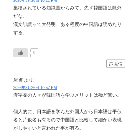
2026年3月26日 10:21 PM
集積されている知識量からみて、先ず韓国語は除外
だな。
漢文訓読って大発明、ある程度の中国語は読めたり
する、
0
返信
匿名
より:
2026年3月26日 10:57 PM
漢字圏の人々が韓国語を学ぶメリットは殆ど無い。
個人的に、日本語を学んだ外国人から日本語は平仮
名と片仮名も有るので中国語と比較して細かい表現
がしやすいと言われた事が有る。