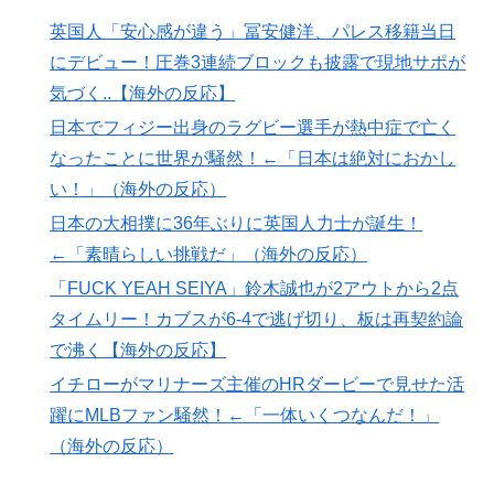
武装組織が主張。
英国人「安心感が違う」冨安健洋、パレス移籍当日
にデビュー！圧巻3連続ブロックも披露で現地サポが
日本「俺は有名な武士の家系だけど世界のみんなは先祖
▶
に偉人っている？」
気づく..【海外の反応】
海外「日本人はなんて気高いんだ！」 英高級紙も驚愕
日本でフィジー出身のラグビー選手が熱中症で亡く
▶
した極限の中の日本人の姿に世界が衝撃
なったことに世界が騒然！←「日本は絶対におかし
い！」（海外の反応）
韓国人「我が国がクウェート戦で行った審判買収が本当
▶
に深刻である理由がこちら…」→「これはダメなやつ…
日本の大相撲に36年ぶりに英国人力士が誕生！
（ﾌﾞﾙﾌﾞﾙ」＝韓国の反応
←「素晴らしい挑戦だ」（海外の反応）
ワイの作った卵豆腐にいくら出せる？
▶
「FUCK YEAH SEIYA」鈴木誠也が2アウトから2点
タイムリー！カブスが6-4で逃げ切り、板は再契約論
海外「日本人はなんて気高いんだ！」 英高級紙も驚愕
▶
した極限の中の日本人の姿に世界が衝撃
で沸く【海外の反応】
イチローがマリナーズ主催のHRダービーで見せた活
海外「2002年も審判を買収したのか！」韓国サッカー
▶
協会による国際試合の審判買収が発覚し大騒ぎ！【海外
躍にMLBファン騒然！←「一体いくつなんだ！」
の反応】
（海外の反応）
国際的な小咄 読者投稿 中小企業診断士めがけてよちよ
▶