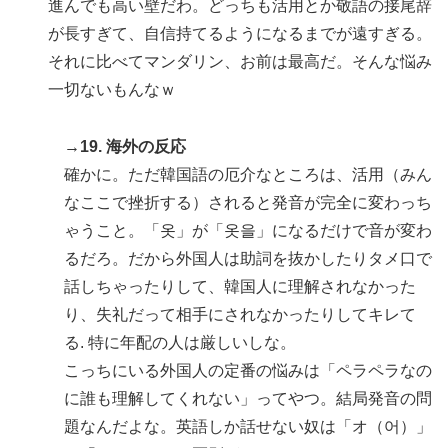
進んでも高い壁だわ。どっちも活用とか敬語の接尾辞
が長すぎて、自信持てるようになるまでが遠すぎる。
それに比べてマンダリン、お前は最高だ。そんな悩み
一切ないもんなｗ
→19. 海外の反応
確かに。ただ韓国語の厄介なところは、活用（みん
なここで挫折する）されると発音が完全に変わっち
ゃうこと。「옷」が「옷을」になるだけで音が変わ
るだろ。だから外国人は助詞を抜かしたりタメ口で
話しちゃったりして、韓国人に理解されなかった
り、失礼だって相手にされなかったりしてキレて
る. 特に年配の人は厳しいしな。
こっちにいる外国人の定番の悩みは「ペラペラなの
に誰も理解してくれない」ってやつ。結局発音の問
題なんだよな。英語しか話せない奴は「オ（어）」