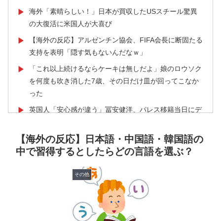
海外「素晴らしい！」日本が買収したUSスチール驚異
▶
の大復活に米国人が大喜び
【海外の反応】アルゼンチン協会、FIFA会長に断固たる
▶
支持を表明「隠す気もないんだなｗ」
「これ以上続けるならケーキは無しだよ」娘のロウソク
▶
を何度も吹き消した7歳、その日だけ皿が回ってこなか
った
英国人「安心感が違う」冨安健洋、パレス移籍当日にデ
▶
ビュー！圧巻3連続ブロックも披露で現地サポが気づく..
【海外の反応】
【海外の反応】日本語・中国語・韓国語の
中で習得するとしたらどの言語を選ぶ？
外国人「日本の未来は安泰だ」16歳MF三井寺眞、衝撃
▶
ゴール！久保建英超え歴代2位の記録！3得点に絡む活躍
で海外絶賛！【海外の反応】
その他
【海外の反応】“新タナスコ”のディアスが地雷すぎる件
▶
「大谷と山本だけしかまともな契約がない…」
外国人「俺達が見かけたヤバすぎる髪型を集めてみたｗ
▶