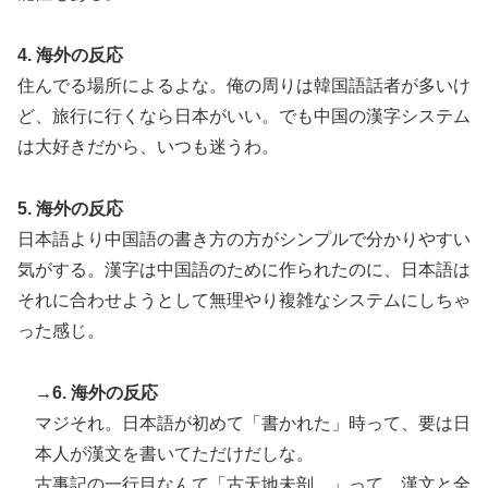
Google DeepMind再編 「Googleを作った男」ディー
▶
ンが去り、本体は稼ぐAIへ舵を切る【海外の反応・解
4. 海外の反応
説】
住んでる場所によるよな。俺の周りは韓国語話者が多いけ
韓国人「日本の柴犬くん散歩中の暑さに耐えられなかっ
▶
ど、旅行に行くなら日本がいい。でも中国の漢字システム
た結果」
は大好きだから、いつも迷うわ。
【夏の風物詩】「うるさい」で消える?“盆踊り”存続の
▶
危機 会場数は20年で半減 騒音対策で“サイレント盆
5. 海外の反応
ダンス”も
日本語より中国語の書き方の方がシンプルで分かりやすい
気がする。漢字は中国語のために作られたのに、日本語は
それに合わせようとして無理やり複雑なシステムにしちゃ
った感じ。
→6. 海外の反応
マジそれ。日本語が初めて「書かれた」時って、要は日
本人が漢文を書いてただけだしな。
古事記の一行目なんて「古天地未剖…」って、漢文と全