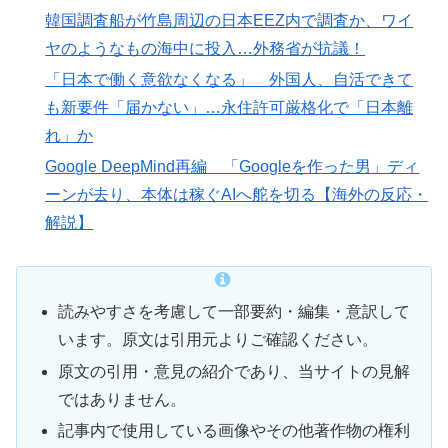
韓国調査船が竹島周辺の日本EEZ内で調査か、ワイ
ヤのようなもの海中に投入…外務省が抗議！
「日本で働く意欲なくなる」 外国人、自活できて
も新要件「届かない」…永住許可厳格化で「日本離
れ」か
Google DeepMind再編 「Googleを作った男」ディ
ーンが去り、本体は稼ぐAIへ舵を切る【海外の反応・
解説】
読みやすさを考慮して一部要約・編集・意訳して
います。原文は引用元よりご確認ください。
原文の引用・意見の紹介であり、当サイトの見解
ではありません。
記事内で使用している画像やその他著作物の権利