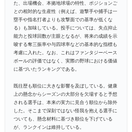
た、出場機会、本拠地球場の特性、ポジションご
う」
との相対的な生産性（例えば、遊撃手や捕手は一
海外「消火栓もフェイクだから消防士が右往左往する中
▶
塁手や指名打者よりも攻撃面での基準が低くな
国www」
る）も加味している。投手については、失点抑止
【海外の反応】冨安健洋がクリスタル・パレス加入へ
▶
能力と投球回数が主眼となるが、将来の成績を示
「アーセナルサポの好きなクラブで良かった」
唆する奪三振率や与四球率などの基本的な指標も
【朗報】レインボー池田、女子アナと結婚www
▶
考慮に入れた。なお、これはファンタジーベース
泳いでいる人のすぐ横に消防飛行艇が次々着水する南仏
▶
ボールの評価ではなく、実際の野球における価値
の湖「肝心の場面で毎回カメラが逃げる」【海外の反
に基づいたランキングである。
応】
【海外の反応】日本のウェブサイトって質の低いものが
▶
既往歴も順位に大きな影響を及ぼしている。健康
多い気がする → 「日本のIT業界は色々と問題があるか
上の懸念からシーズンの大部分を欠場すると予想
らな」「ゲームのUIは優れてるのに不思議」
される選手は、本来の実力に見合う順位から除外
外国人「使い捨てだ」FIFA会長、辞任危機でトランプ政
▶
した。そこまで深刻ではない怪我を抱える選手に
権に泣き付くも無視されて海外失笑！【海外の反応】
ついても、懸念材料に基づき順位を下げている
国際的な小咄 読者投稿 中小企業診断士受験者向けのIT
▶
が、ランクインは維持している。