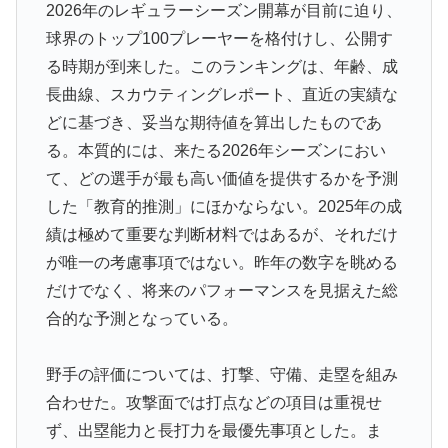
こちらです‥」→「日本人はこんなに徹底している‥」
2026年のレギュラーシーズン開幕が目前に迫り、
球界のトップ100プレーヤーを格付けし、公開す
外国人「日本の未来は安泰だ」16歳MF三井寺眞、衝撃
▶
る時期が到来した。このランキングは、年齢、成
ゴール！久保建英超え歴代2位の記録！3得点に絡む活躍
で海外絶賛！【海外の反応】
長曲線、スカウティングレポート、直近の実績な
どに基づき、妥当な期待値を算出したものであ
海外「お前らの国に他愛のない対立ってある？」日本
▶
る。本質的には、来たる2026年シーズンにおい
「エスカレーターの立つ位置」
て、どの選手が最も高い価値を提供するかを予測
海外「あるある！」日本を旅行した外国人が患う新たな
▶
した「教育的推測」にほかならない。2025年の成
症状「日本後PTSD」に海外が大騒ぎ
績は極めて重要な判断材料ではあるが、それだけ
韓国人「この夏、韓国人が東京へ行くしかない理由がこ
▶
が唯一の考慮事項ではない。昨年の数字を眺める
ちら…」→「快適そうでめちゃくちゃ羨ましい…（ﾌﾞﾙ
だけでなく、将来のパフォーマンスを見据えた総
ﾌﾞﾙ」＝韓国の反応
合的な予測となっている。
海外「日本人はなんて気高いんだ！」 英高級紙も驚愕
▶
した極限の中の日本人の姿に世界が衝撃
野手の評価については、打撃、守備、走塁を組み
韓国人「とある日本の飲食店で、韓国人店員が韓国人団
▶
合わせた。攻撃面では打点などの項目は重視せ
体客と口論になった理由がこちら・・・」
ず、出塁能力と長打力を最優先事項とした。ま
韓国人「残酷だった日帝強占期前後の写真を見てみよ
▶