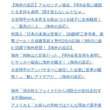
【海外の反応】アルゼンチン協会、FIFA会長に確固
たる支持を表明「隠す気もないんだなｗ」
大谷翔平が今永昇太を睨みつける様子に全米騒然！
←「最高の二人」（海外の反応）
外国人「日本の未来は安泰だ」16歳MF三井寺眞、衝
撃ゴール！久保建英超え歴代2位の記録！3得点に絡
む活躍で海外絶賛！【海外の反応】
海外「W杯は八百長だった」FIFA会長支持を表明し
たサッカー協会に海外大騒ぎ！（海外の反応）
大谷翔平がアンバサダーに就任した企業に世界が騒
然！←「酷いアイデアだ」（海外の反応）
海外「消火栓もフェイクだから消防士が右往左往す
る中国www」
アメリカ人「お前らの学校ではどんな理由で退学者