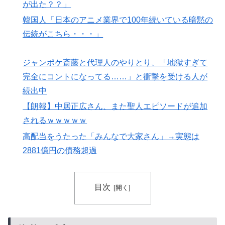
が出た？？」
韓国人「日本のアニメ業界で100年続いている暗黙の
伝統がこちら・・・」
ジャンポケ斎藤と代理人のやりとり、「地獄すぎて
完全にコントになってる……」と衝撃を受ける人が
続出中
【朗報】中居正広さん、また聖人エピソードが追加
されるｗｗｗｗｗ
高配当をうたった「みんなで大家さん」→実態は
2881億円の債務超過
目次