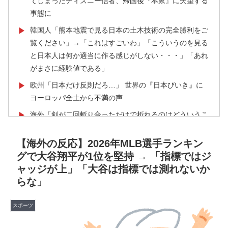
てしまったディズニー信者、帰国後『本家』に失望する
事態に
韓国人「熊本地震で見る日本の土木技術の完全勝利をご
▶
覧ください」→「これはすごいわ」「こういうのを見る
と日本人は何か適当に作る感じがしない・・・」「あれ
がまさに経験値である」
欧州「日本だけ反則だろ…」 世界の『日本びいき』に
▶
ヨーロッパ全土から不満の声
海外「剣が二回斬り合っただけで折れるのはどういうこ
▶
となんだ」満点なのに二度と起動しない理由…
【海外の反応】2026年MLB選手ランキン
韓国人「日本のアニメ業界で100年続いている暗黙の伝
▶
グで大谷翔平が1位を堅持 → 「指標ではジ
統がこちら・・・」
ャッジが上」「大谷は指標では測れないか
【朗報】韓国人「日本のサッカー選手、90年代の映画ス
▶
らな」
ターかよ」
【韓国の反応】また日本が竹島の領有権を主張してきた
▶
スポーツ
ぞ → 「この話題は永遠に終わらないな」「日本政府の