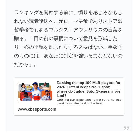
パスポート試験対策
フランス人「欲張りすぎだ」中村敬斗、ランス残留の可
▶
ランキングを開始する前に、憤りを感じるかもし
能性を会長が示唆！移籍金が交渉の壁に..現地サポの本
れない読者諸氏へ、元ローマ皇帝でありストア派
音がこれ！【海外の反応】
哲学者でもあるマルクス・アウレリウスの言葉を
日本旅行キャンセルすべきか…1万年ぶり史上最大級の
▶
贈る。「目の前の事柄について意見を形成した
火山の兆し＝韓国の反応
り、心の平穏を乱したりする必要はない。事象そ
若いカバがワニを枕にしてしまうまさかの瞬間！！
▶
のものには、あなたに判定を強いる力などないの
だから」。
イチローさん「僕は本を読まない。好きなアニメはドラ
▶
ゴンボール」【海外の反応】
Ranking the top 100 MLB players for
アメリカ人「お前らの学校ではどんな理由で退学者が出
▶
2026: Ohtani keeps No. 1 spot;
た？？」
where do Judge, Soto, Skenes, more
land?
Opening Day is just around the bend, so let's
韓国人「東京とソウルの宿泊費や交通費を徹底比較した
▶
break down the best of the best
結果判明した驚きの物価事情がこちらです」→「こんな
www.cbssports.com
に物価差があるの？‥」