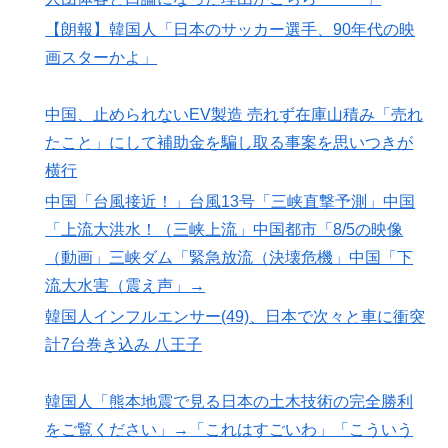
【朗報】韓国人「日本のサッカー選手、90年代の映
画スターかよ」
中国、止められないEV製造 売れず在庫山積み「売れ
たこと」にして補助金を騙し取る事案を思いつきが
横行
中国「台風接近！」台風13号「三峡直撃予測」中国
「上流大洪水！（三峡上流」中国都市「8/5の映像
（動画」三峡ダム「緊急放流（決壊危機」中国「下
流大水害（震え声」→
韓国人インフルエンサー(49)、日本で次々と車に衝突
計7台巻き込み 八王子
韓国人「熊本地震で見る日本の土木技術の完全勝利
をご覧ください」→「これはすごいわ」「こういう