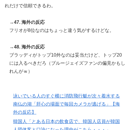
れだけで信頼できるわ。
→47. 海外の反応
フリオが8位なのはちょっと違う気がするけどな。
→48. 海外の反応
ブラッディがトップ10外なのは妥当だけど、トップ20
には入るべきだろ（ブルージェイズファンの偏見かもし
れんがｗ）
泳いでいる人のすぐ横に消防飛行艇が次々着水する
南仏の湖「肝心の場面で毎回カメラが逃げる」【海
外の反応】
韓国人「とある日本の飲食店で、韓国人店員が韓国
人団体客と口論になった理由がこちら・・・」