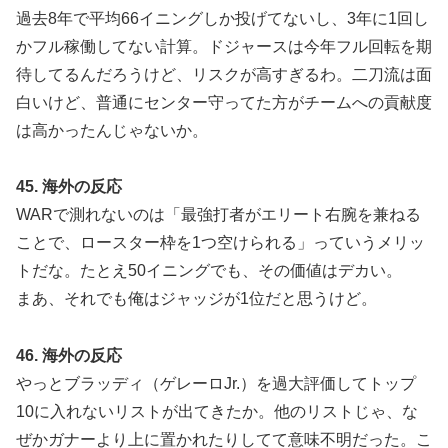
過去8年で平均66イニングしか投げてないし、3年に1回し
かフル稼働してない計算。ドジャースは今年フル回転を期
待してるんだろうけど、リスクが高すぎるわ。二刀流は面
白いけど、普通にセンター守ってた方がチームへの貢献度
は高かったんじゃないか。
45. 海外の反応
WARで測れないのは「最強打者がエリート右腕を兼ねる
ことで、ロースター枠を1つ空けられる」っていうメリッ
トだな。たとえ50イニングでも、その価値はデカい。
まあ、それでも俺はジャッジが1位だと思うけど。
46. 海外の反応
やっとブラッディ（ゲレーロJr.）を過大評価してトップ
10に入れないリストが出てきたか。他のリストじゃ、な
ぜかガナーより上に置かれたりしてて意味不明だった。こ