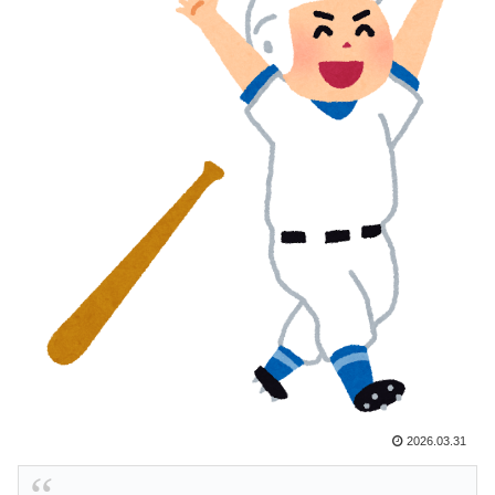
支持率が落ちてきた時点でこの手のニュースが出るのは
予想できた」
韓国人「大韓航空の熊本地震飲料水支援に対する日本人
▶
の反応をご覧ください・・・」→「」
韓国人「日本でヤバい作品ばかりアニメ化してて心配に
▶
なる…」
【海外の反応】アルゼンチン協会、FIFA会長に断固たる
▶
支持を表明「隠す気もないんだなｗ」
ワールドカップは誰のものか FIFA新会社構想が10日
▶
足らずで撤回された理由【海外の反応・解説】
韓国人「韓国に10年間の出場権剥奪や過去ワールドカッ
▶
プ、オリンピック予選の記録削除を要求するFIFA公式制
裁を海外メディアが報道！」
韓国人「猛暑で〇〇も疲れ果てた…〇〇の個体数が急
▶
減」
2026.03.31
韓国人「韓国人が衝撃を受けた意外な日本の運転文化が
▶