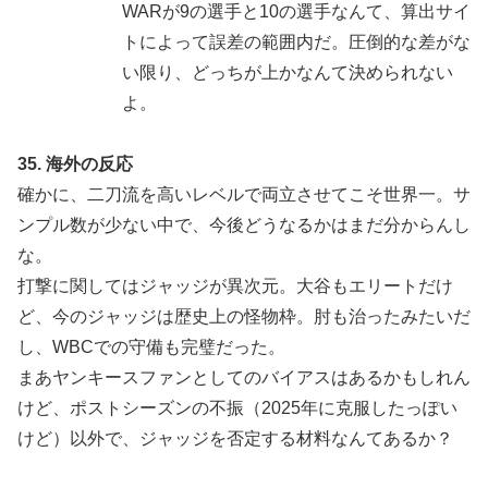
WARが9の選手と10の選手なんて、算出サイ
トによって誤差の範囲内だ。圧倒的な差がな
い限り、どっちが上かなんて決められない
よ。
35. 海外の反応
確かに、二刀流を高いレベルで両立させてこそ世界一。サ
ンプル数が少ない中で、今後どうなるかはまだ分からんし
な。
打撃に関してはジャッジが異次元。大谷もエリートだけ
ど、今のジャッジは歴史上の怪物枠。肘も治ったみたいだ
し、WBCでの守備も完璧だった。
まあヤンキースファンとしてのバイアスはあるかもしれん
けど、ポストシーズンの不振（2025年に克服したっぽい
けど）以外で、ジャッジを否定する材料なんてあるか？