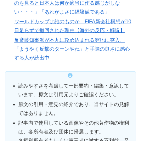
のを見ると日本人は何か適当に作る感じがしな
い・・・」「あれがまさに経験値である」
ワールドカップは誰のものか FIFA新会社構想が10
日足らずで撤回された理由【海外の反応・解説】
反斎藤知事派が本丸に攻め込まれる窮地に突入、
「ようやく反撃のターンやね」と手際の良さに感心
する人が続出中
読みやすさを考慮して一部要約・編集・意訳して
います。原文は引用元よりご確認ください。
原文の引用・意見の紹介であり、当サイトの見解
ではありません。
記事内で使用している画像やその他著作物の権利
は、各所有者及び団体に帰属します。
各権利所有者もしくは第三者に対する不利益、又