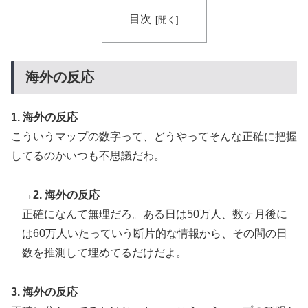
海外が大騒ぎ
目次
海外「日本人はなんて気高いんだ！」 英高級紙も驚愕
▶
した極限の中の日本人の姿に世界が衝撃
英国人「安心感が違う」冨安健洋、パレス移籍当日にデ
▶
海外の反応
ビュー！圧巻3連続ブロックも披露で現地サポが気づく..
【海外の反応】
1. 海外の反応
韓国人「韓国サッカー協会、外国人審判に“性接待”報
▶
こういうマップの数字って、どうやってそんな正確に把握
道・・・」→「2002年の審判買収が事実だったの
してるのかいつも不思議だわ。
か？」「日本人が言ってたこと正しかったね・・・...
海外「日本のこの場所は現実とは思えないレベルで美し
▶
→2. 海外の反応
い…！」外国人が感動する日本の景色とは・・・？【海
正確になんて無理だろ。ある日は50万人、数ヶ月後に
外の反応】
は60万人いたっていう断片的な情報から、その間の日
海外「消火栓もフェイクだから消防士が右往左往する中
▶
数を推測して埋めてるだけだよ。
国www」
「オーデコロンの定期注文が月50本、1808年の請求書
▶
3. 海外の反応
には72本」ナポレオンは1日2本を何に使っていたの