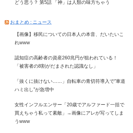
どう思う？ 第5話 「神」は人類の味方ちゃう
おまとめ : ニュース
【画像】移民についての日本人の本音、だいたいこ
れwww
認知症の高齢者の資産260兆円が狙われている！
「被害者の8割がだまされた認識なし」
「抜くに抜けない……」自転車の青切符導入で”車道
ハミ出し”が急増中
女性インフルエンサー「20歳でアルファード一括で
買えちゃう私って素敵」→画像にアレが写ってしま
うwww