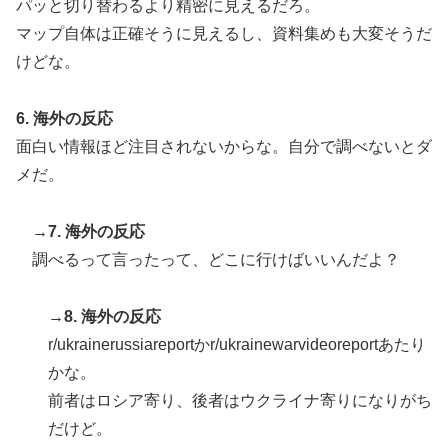
パッと切り替わるより精密に見えるだろ。
韓国人「“韓国サッカー”性接待の試合結果をご覧くださ
▶
マップ自体は正確そうに見えるし、資料集めも大変そうだ
い」→「マッサージ効果は間違いないねｗ」「これが本
けどな。
当のベッドサッカーだ」
韓国人「台風で品不足になった沖縄のスーパーに行って
▶
6. 海外の反応
みたら、なぜか辛ラーメンだけ売れ残っていたんで
す…」
面白い情報ほど注目されないからな。自分で調べないとダ
メだ。
外国人「日本の未来は安泰だ」16歳MF三井寺眞、衝撃
▶
ゴール！久保建英超え歴代2位の記録！3得点に絡む活躍
で海外絶賛！【海外の反応】
→7. 海外の反応
調べるって言ったって、どこに行けばいいんだよ？
→8. 海外の反応
r/ukrainerussiareportかr/ukrainewarvideoreportあたり
かな。
前者はロシア寄り、後者はウクライナ寄りになりがち
だけど。