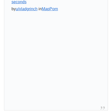
seconds
by
u/vladgrinch
in
MapPorn