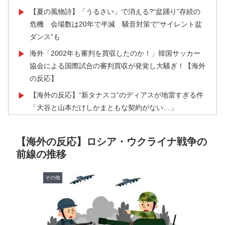
【夏の風物詩】「うるさい」で消える?“盆踊り”存続の
▶
危機 会場数は20年で半減 騒音対策で“サイレント盆
ダンス”も
海外「2002年も審判を買収したのか！」韓国サッカー
▶
協会による国際試合の審判買収が発覚し大騒ぎ！【海外
の反応】
【海外の反応】“新タナスコ”のディアスが地雷すぎる件
▶
「大谷と山本だけしかまともな契約がない…」
韓国人「韓国サッカー協会関係者が『不適切接待は慣行
▶
だった』と衝撃発言！日韓ワールドカップ4強にも疑い
【海外の反応】ロシア・ウクライナ戦争の
の視線が向けられる」
前線の推移
海外「凄すぎる！」折り紙と並ぶあの日本の偉大な発明
▶
に海外がびっくり仰天
その他
韓国人「日本がここまでの観光大国に発展した本当の理
▶
由がこちら…」→「昔から日本は愛されてた…（ﾌﾞﾙﾌﾞ
ﾙ」＝韓国の反応