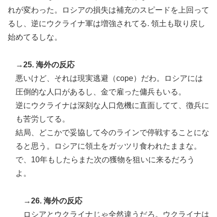
れが変わった。ロシアの損失は補充のスピードを上回って
るし、逆にウクライナ軍は増強されてる. 領土も取り戻し
始めてるしな。
→25. 海外の反応
悪いけど、それは現実逃避（cope）だわ。ロシアには
圧倒的な人口があるし、金で雇った傭兵もいる。
逆にウクライナは深刻な人口危機に直面してて、徴兵に
も苦労してる。
結局、どこかで妥協して今のラインで停戦することにな
ると思う。ロシアに領土をガッツリ食われたままな。
で、10年もしたらまた次の獲物を狙いに来るだろう
よ。
→26. 海外の反応
ロシアとウクライナじゃ全然違うだろ。ウクライナは