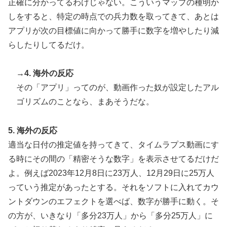
正確に分かってるわけじゃない。こういうマップの種明か
か…
しをすると、特定の時点での兵力数を取ってきて、あとは
海外「日本なんて行くんじゃなかった…」 日本を知っ
▶
アプリが次の目標値に向かって勝手に数字を増やしたり減
てしまったディズニー信者、帰国後『本家』に失望する
事態に
らしたりしてるだけ。
韓国人「本当にこれだけは日本がうらやましいと感じる
▶
→4. 海外の反応
ものがこちら・・・」
その「アプリ」ってのが、動画作った奴が設定したアル
インドネシアの西パプアでアメリカ人パイロット殺害を
▶
ゴリズムのことなら、まあそうだな。
武装組織が主張。
韓国人「日本の柴犬くん散歩中の暑さに耐えられなかっ
▶
5. 海外の反応
た結果」
適当な日付の推定値を持ってきて、タイムラプス動画にす
海外「”京都の鳥”は良いぞ」小規模だけどお勧めな日本
▶
る時にその間の「精密そうな数字」を表示させてるだけだ
の観光名所／お店に対する海外の反応
よ。例えば2023年12月8日に23万人、12月29日に25万人
外国人「アジア杯で優勝するんだ」日本代表、W杯ポッ
▶
っていう推定があったとする。それをソフトに入れてカウ
ト1入りに現実味!?2030大会で出場枠「64」なら追い風
ントダウンのエフェクトを選べば、数字が勝手に動く。そ
に！アメリカ人もポット1争いに熱視線！【海外の反
の方が、いきなり「多分23万人」から「多分25万人」に
応】