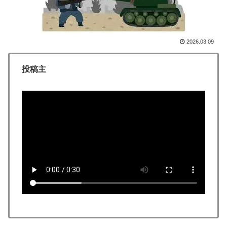
韓国人「不適切接待疑惑、2002年イタリア・スペイン
▶
戦で『韓国に奪われた』と欧州の大手メディアが一斉に
報道！」
2026.03.09
韓国人「韓国サッカー協会の性接待報道、海外でも大騒
▶
ぎに・・・2002年W杯4強の記録取り消しの声も」
投稿主
→「マジで国の恥だ」「2002年まで疑う価値がある」
「国民や国が築いた国格をサッカー選手が足で蹴り飛ば
すね」
韓国人「日本は市民意識が高くて他人に迷惑をかけない
▶
というけど、実際の現地の様子がこちら・・・」
【海外の反応】日本政府が、アメリカ政府によるネット
▶
ミームとしての任天堂やポケモン使用に対して警告 →
「若者票を集めたいんだろうな」「任天堂の法務部隊が
出てくるぞ」
国際的な小咄 読者投稿 中小企業診断士めがけてよちよ
▶
ち歩きな小咄 ～学習の仕方を学習しよう～