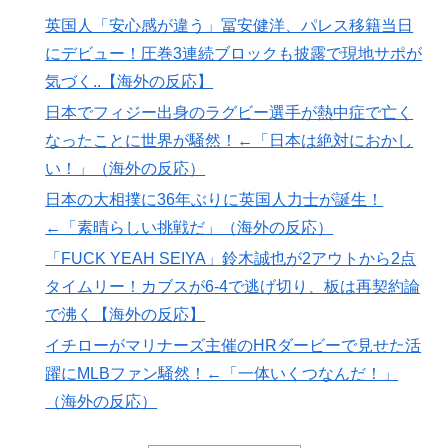
【海外の反応】中国がAI開発の主導権を握りつつあるよ
▶
英国人「安心感が違う」冨安健洋、パレス移籍当日
な → 「どうせアメリカは中国製AIを規制するんだろう
にデビュー！圧巻3連続ブロックも披露で現地サポが
な」「自動車産業と同じ道を歩んでる気がする」
気づく..【海外の反応】
【海外の反応】アルゼンチン協会、FIFA会長に確固たる
▶
日本でフィジー出身のラグビー選手が熱中症で亡く
支持を表明「隠す気もないんだなｗ」
なったことに世界が騒然！←「日本は絶対におかし
【朗報】寺田心、ベンチプレス110kgwww
▶
い！」（海外の反応）
ワイの作った卵豆腐にいくら出せる？
▶
日本の大相撲に36年ぶりに英国人力士が誕生！
←「素晴らしい挑戦だ」（海外の反応）
海外「なんてこった！」日本とドイツの病院食のあまり
▶
の差に海外が大騒ぎ
「FUCK YEAH SEIYA」鈴木誠也が2アウトから2点
タイムリー！カブスが6-4で逃げ切り、板は再契約論
海外「日本が正しい！」優しい日本人に甘える外国人に
▶
海外が大騒ぎ
で沸く【海外の反応】
Google DeepMind再編 「Googleを作った男」ディー
イチローがマリナーズ主催のHRダービーで見せた活
▶
ンが去り、本体は稼ぐAIへ舵を切る【海外の反応・解
躍にMLBファン騒然！←「一体いくつなんだ！」
説】
（海外の反応）
海外「日本が正しい！」優しい日本人に甘える外国人に
▶