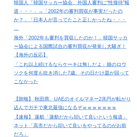
韓国人「韓国サッカー協会、外国人審判に“性接待”報
道・・・」→「2002年の審判買収が事実だったの
か？」「日本人が言ってたこと正しかったね・・・
…
海外「2002年も審判を買収したのか！」韓国サッカ
ー協会による国際試合の審判買収が発覚し大騒ぎ！
【海外の反応】
「これ以上続けるならケーキは無しだよ」娘のロウ
ソクを何度も吹き消した7歳、その日だけ皿が回って
こなかった
【朗報】 秋田県、UAEのオイルマネー2兆円が転がり
込んでガチで東北最強になるぞｗｗｗｗｗｗｗ
【速報】 蓮舫「蓮舫だから叩いて良いという報道」
ネット「高市だから叩いて良いをやってるのがお前
だろ」