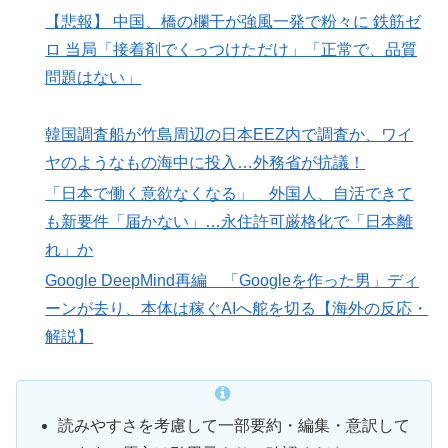
【悲報】 中国、橋の欄干が強風一発で粉々に 鉄筋ゼ
ロ 当局「接着剤でくっつけただけ」「正常で、品質
問題はない」
韓国調査船が竹島周辺の日本EEZ内で調査か、ワイ
ヤのようなもの海中に投入…外務省が抗議！
「日本で働く意欲なくなる」 外国人、自活できて
も新要件「届かない」…永住許可厳格化で「日本離
れ」か
Google DeepMind再編 「Googleを作った男」ディ
ーンが去り、本体は稼ぐAIへ舵を切る【海外の反応・
解説】
読みやすさを考慮して一部要約・編集・意訳して