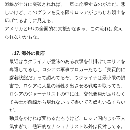
戦線が十分に突破されれば、一気に崩壊するのが常だ。悲
しいけど、このグラフを見る限りロシアがじわじわ領土を
広げてるように見える。
アメリカとEUの全面的な支援がなきゃ、この流れは変え
られないかもな。
→17. 海外の反応
最近はウクライナが意味のある攻撃を仕掛けてエリアを
奪還してるし、ロシアの軍事ブロガーたちも「実質的に
膠着状態だ」って認めてるぞ。ウクライナは最小限の損
害で、ロシアに大量の犠牲を出させる戦略を取ってる。
ロシアのジャーナリストの中には、交代要員が足りなく
て兵士が前線から戻れないって書いてる奴もいるくらい
だ。
動員をかければ変わるだろうけど、ロシア国内じゃ不人
気すぎて、熱狂的なナショナリスト以外は反対してる。