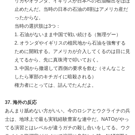
リカやオランダ、イギリスが日本への石油輸出をほぼ
止めたんだ。当時の日本の石油の8割はアメリカ産だ
ったからな。
当時の選択肢は3つ：
1. 石油がないまま中国で戦い続ける（無理ゲー）
2. オランダやイギリスの植民地から石油を強奪する
ために開戦する。アメリカが介入してくるのは目に見
えてるから、先に真珠湾で叩いておく。
3. 中国から撤退して西側の要求を飲む（そんなこと
したら軍部のキチガイに暗殺される）
権力者にとっては、詰んでたんだよ。
37. 海外の反応
あんまり舐めない方がいい。今のロシアとウクライナの兵
士は、地球上で最も実戦経験豊富な連中だ。NATOがやっ
てる演習とはレベルが違うガチの殺し合いをしてる。ウク