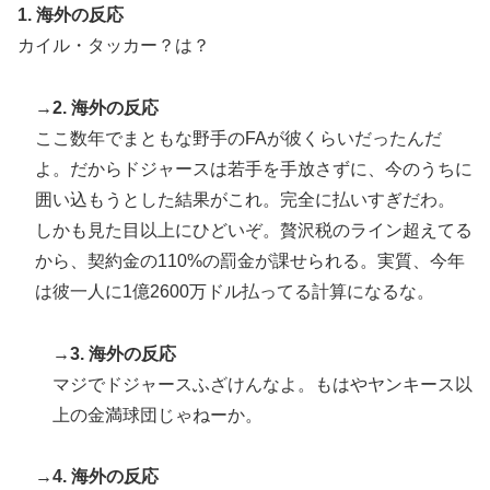
ワイの作った卵豆腐にいくら出せる？
▶
1. 海外の反応
カイル・タッカー？は？
【海外の反応】アルゼンチン協会、FIFA会長に断固たる
▶
支持を表明「隠す気もないんだなｗ」
→2. 海外の反応
韓国人「韓国サッカー協会の性接待報道、海外でも大騒
▶
ここ数年でまともな野手のFAが彼くらいだったんだ
ぎに・・・2002年W杯4強の記録取り消しの声も」
→「マジで国の恥だ」「2002年まで疑う価値がある」
よ。だからドジャースは若手を手放さずに、今のうちに
「国民や国が築いた国格をサッカー選手が足で蹴り飛ば
囲い込もうとした結果がこれ。完全に払いすぎだわ。
すね」
しかも見た目以上にひどいぞ。贅沢税のライン超えてる
韓国人「日本の柴犬くん散歩中の暑さに耐えられなかっ
▶
から、契約金の110%の罰金が課せられる。実質、今年
た結果」
は彼一人に1億2600万ドル払ってる計算になるな。
海外「日本はさすが過ぎるｗ」 日本は野生動物の喧嘩
▶
さえ可愛くなってしまうと世界が騒然
→3. 海外の反応
マジでドジャースふざけんなよ。もはやヤンキース以
外国人「アジア杯で優勝するんだ」日本代表、W杯ポッ
▶
ト1入りに現実味!?2030大会で出場枠「64」なら追い風
上の金満球団じゃねーか。
に！アメリカ人もポット1争いに熱視線！【海外の反
応】
→4. 海外の反応