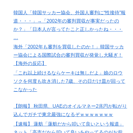
韓国人「韓国サッカー協会、外国人審判に“性接待”報
道・・・」→「2002年の審判買収が事実だったの
か？」「日本人が言ってたこと正しかったね・・・
…
海外「2002年も審判を買収したのか！」韓国サッカ
ー協会による国際試合の審判買収が発覚し大騒ぎ！
【海外の反応】
「これ以上続けるならケーキは無しだよ」娘のロウ
ソクを何度も吹き消した7歳、その日だけ皿が回って
こなかった
【朗報】 秋田県、UAEのオイルマネー2兆円が転がり
込んでガチで東北最強になるぞｗｗｗｗｗｗｗ
【速報】 蓮舫「蓮舫だから叩いて良いという報道」
ネット「高市だから叩いて良いをやってるのがお前