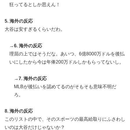
【海外の反応】“新タナスコ”のディアスが地雷すぎる件
▶
狂ってるとしか思えん！
「大谷と山本だけしかまともな契約がない…」
国際的な小咄 読者投稿 中小企業診断士めがけてよちよ
▶
5. 海外の反応
ち歩きな小咄 ～学習の仕方を学習しよう～
大谷は安すぎるくらいだわ。
海外「2002年も審判を買収したのか！」韓国サッカー
▶
協会による国際試合の審判買収が発覚し大騒ぎ！【海外
→6. 海外の反応
の反応】
理屈の上ではそうだな。あいつ、6億8000万ドルを後払
いにしたから今は年俸200万ドルしかもらってないし。
→7. 海外の反応
MLBが後払いを認めてるのがそもそも意味不明だ
ろ。
8. 海外の反応
このリストの中で、そのスポーツの最高給取りにふさわし
いのは大谷だけじゃないか？