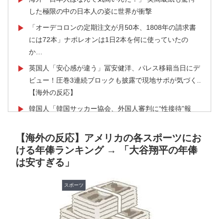
した極限の中の日本人の姿に世界が衝撃
「オーデコロンの定期注文が月50本、1808年の請求書
▶
には72本」ナポレオンは1日2本を何に使っていたの
か…
英国人「安心感が違う」冨安健洋、パレス移籍当日にデ
▶
ビュー！圧巻3連続ブロックも披露で現地サポが気づく..
【海外の反応】
韓国人「韓国サッカー協会、外国人審判に“性接待”報
▶
道・・・」→「2002年の審判買収が事実だったの
か？」「日本人が言ってたこと正しかったね・・・...
【海外の反応】アメリカの各スポーツにお
ける年俸ランキング → 「大谷翔平の年俸
「これ以上続けるならケーキは無しだよ」娘のロウソク
▶
は安すぎる」
を何度も吹き消した7歳、その日だけ皿が回ってこなか
った
スポーツ
海外「日本が正しい！」優しい日本人に甘える外国人に
▶
海外が大騒ぎ
【海外の反応】中国がAI開発の主導権を握りつつあるよ
▶