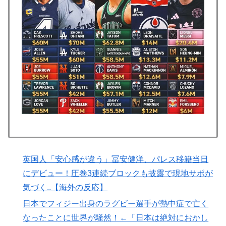
【海外の反応】日本政府が、アメリカ政府によるネット
▶
ミームとしての任天堂やポケモン使用に対して警告 →
「若者票を集めたいんだろうな」「任天堂の法務部隊が
出てくるぞ」
韓国人「本当にこれだけは日本がうらやましいと感じる
▶
ものがこちら・・・」
韓国人「“韓国サッカー”性接待の試合結果をご覧くださ
▶
い」→「マッサージ効果は間違いないねｗ」「これが本
当のベッドサッカーだ」
3.1節がある月なのに…3月のカレンダーに日本の富士
▶
山・大阪城・桜が描かれ物議＝韓国の反応
英国人「安心感が違う」冨安健洋、パレス移籍当日
Google DeepMind再編 「Googleを作った男」ディー
▶
ンが去り、本体は稼ぐAIへ舵を切る【海外の反応・解
にデビュー！圧巻3連続ブロックも披露で現地サポが
説】
気づく..【海外の反応】
外国人「日本の未来は安泰だ」16歳MF三井寺眞、衝撃
▶
日本でフィジー出身のラグビー選手が熱中症で亡く
ゴール！久保建英超え歴代2位の記録！3得点に絡む活躍
なったことに世界が騒然！←「日本は絶対におかし