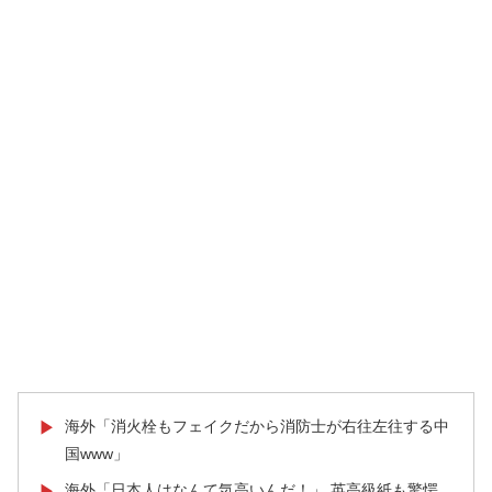
海外「消火栓もフェイクだから消防士が右往左往する中
▶
国www」
海外「日本人はなんて気高いんだ！」 英高級紙も驚愕
▶