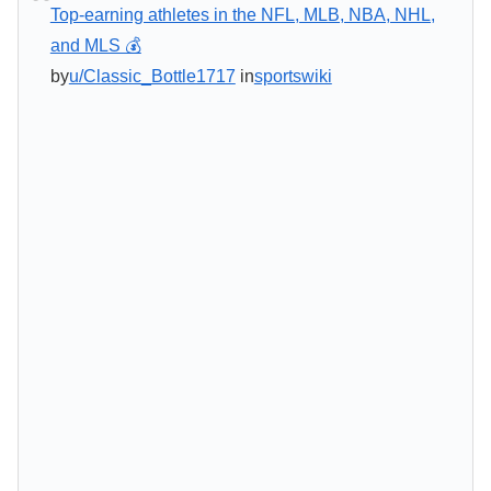
Top-earning athletes in the NFL, MLB, NBA, NHL,
and MLS 💰
by
u/Classic_Bottle1717
in
sportswiki