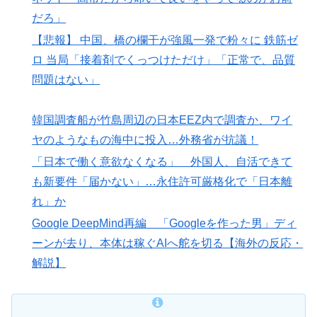
だろ」
【悲報】 中国、橋の欄干が強風一発で粉々に 鉄筋ゼ
ロ 当局「接着剤でくっつけただけ」「正常で、品質
問題はない」
韓国調査船が竹島周辺の日本EEZ内で調査か、ワイ
ヤのようなもの海中に投入…外務省が抗議！
「日本で働く意欲なくなる」 外国人、自活できて
も新要件「届かない」…永住許可厳格化で「日本離
れ」か
Google DeepMind再編 「Googleを作った男」ディ
ーンが去り、本体は稼ぐAIへ舵を切る【海外の反応・
解説】