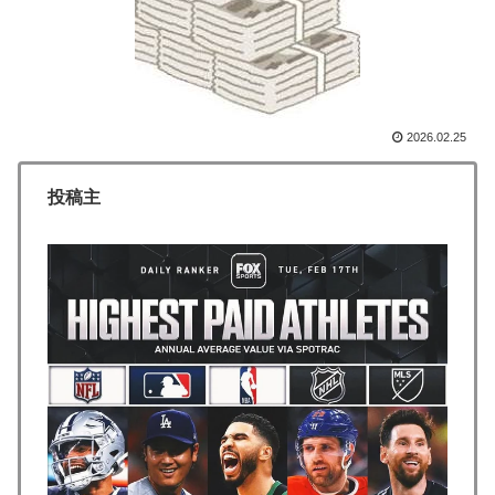
な → 「どうせアメリカは中国製AIを規制するんだろう
な」「自動車産業と同じ道を歩んでる気がする」
インドネシアの西パプアでアメリカ人パイロット殺害を
▶
武装組織が主張。
2026.02.25
韓国人「日本がここまでの観光大国に発展した本当の理
▶
由がこちら…」→「昔から日本は愛されてた…（ﾌﾞﾙﾌﾞ
投稿主
ﾙ」＝韓国の反応
海外「”京都の鳥”は良いぞ」小規模だけどお勧めな日本
▶
の観光名所／お店に対する海外の反応
【朗報】寺田心、ベンチプレス110kgwww
▶
韓国人「韓国サッカー協会関係者が『不適切接待は慣行
▶
だった』と衝撃発言！日韓ワールドカップ4強にも疑い
の視線が向けられる」
外国人「俺達が見かけたヤバすぎる髪型を集めてみたｗ
▶
ｗｗｗ」