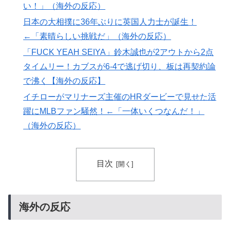
で海外絶賛！【海外の反応】
い！」（海外の反応）
【海外の反応】アルゼンチン協会、FIFA会長に確固たる
▶
日本の大相撲に36年ぶりに英国人力士が誕生！
支持を表明「隠す気もないんだなｗ」
←「素晴らしい挑戦だ」（海外の反応）
海外「日本人はなんて気高いんだ！」 英高級紙も驚愕
▶
「FUCK YEAH SEIYA」鈴木誠也が2アウトから2点
した極限の中の日本人の姿に世界が衝撃
タイムリー！カブスが6-4で逃げ切り、板は再契約論
海外「日本なんて行くんじゃなかった…」 日本を知っ
▶
で沸く【海外の反応】
てしまったディズニー信者、帰国後『本家』に失望する
イチローがマリナーズ主催のHRダービーで見せた活
事態に
躍にMLBファン騒然！←「一体いくつなんだ！」
海外「素晴らしい！」日本が買収したUSスチール驚異
▶
（海外の反応）
の大復活に米国人が大喜び
【夏の風物詩】「うるさい」で消える?“盆踊り”存続の
▶
危機 会場数は20年で半減 騒音対策で“サイレント盆
目次
ダンス”も
海外「日本のこの場所は現実とは思えないレベルで美し
▶
い…！」外国人が感動する日本の景色とは・・・？【海
海外の反応
外の反応】