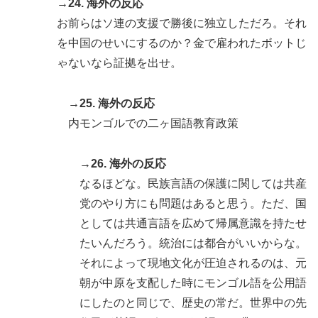
→24. 海外の反応
お前らはソ連の支援で勝後に独立しただろ。それ
を中国のせいにするのか？金で雇われたボットじ
ゃないなら証拠を出せ。
→25. 海外の反応
内モンゴルでの二ヶ国語教育政策
→26. 海外の反応
なるほどな。民族言語の保護に関しては共産
党のやり方にも問題はあると思う。ただ、国
としては共通言語を広めて帰属意識を持たせ
たいんだろう。統治には都合がいいからな。
それによって現地文化が圧迫されるのは、元
朝が中原を支配した時にモンゴル語を公用語
にしたのと同じで、歴史の常だ。世界中の先