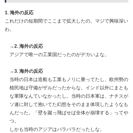
水原一平の賭博問題に新証言「一晩中ずっと賭け続け
▶
1. 海外の反応
た」胴元も驚いた約1万9000件の実態
これだけの短期間でここまで拡大したの、マジで興味深い
海外「これ美味しい！」米国で一番人気のおフランス製
▶
わ。
「日本のパン」に海外が大騒ぎ
海外「いったいなぜ！」なぜか日本人気に嫉妬する西洋
▶
→2. 海外の反応
メディアに海外が大騒ぎ
アジアで唯一の工業国だったのがデカいよな。
【あんこ】唐突になるんだけど、「魔法少女」ってどう
▶
思う？ 第2話 …まぁた侵略者か
→3. 海外の反応
外国人「お前ら日本のアルフォートというチョコレート
▶
当時の日本は造船も工業もノリに乗ってたし、欧州勢の
知ってる？」
植民地は守備がザルだったからな。インド以外にまとも
海外「全部日本の真似だったのか…」 日本の普通のテ
▶
な軍隊なんていなかったし。当時の日本軍は、ナチスが
レビ番組が最新SNSの数十年先を行っていたと話題に
ソ連に対して抱いてた幻想をそのまま体現したようなも
韓国人「PSG、日本の鈴木彩艶に約60億円で正式オファ
んだった。「壁を蹴っ飛ばせば全体が崩壊する」ってや
▶
ー・・・」→「あいつがそれほどなのか（ﾌﾞﾙﾌﾞﾙ）」
つ。
「レギュラーとして出れるとは思わない...
しかも当時のアジアはバラバラだったしな。