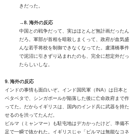
きだった。
→8. 海外の反応
中国との戦争だって、実はほとんど無計画だったん
だろ。軍部が首相を暗殺しまくって、政府が血気盛
んな若手将校を制御できなくなってた。盧溝橋事件
で泥沼に引きずり込まれたのも、完全に想定外だっ
たらしいしな。
9. 海外の反応
インドの事情も面白いぞ。インド国民軍（INA）は日本と
ベタベタで、シンガポールが陥落した後に亡命政府まで作
ってた。だからイギリスは、国内のインド兵に武器を持た
せるのを渋ってたんだ。
ビルマ（ミャンマー）も駐屯地はデカかったけど、準備不
足で一瞬で抜かれた。イギリスじゃ「ビルマは無能なコネ