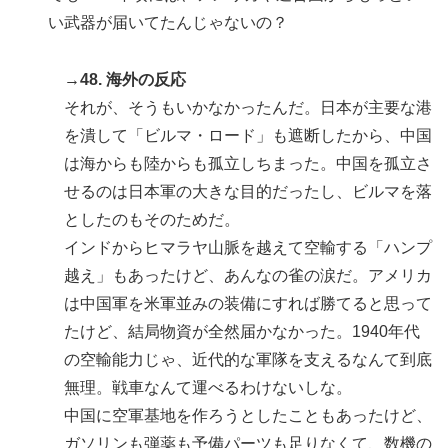
い武器が届いてたんじゃないの？
→48. 海外の反応
それが、そうもいかなかったんだ。日本が主要な港
を潰して「ビルマ・ロード」も遮断したから、中国
は海からも陸からも孤立しちまった。中国を孤立さ
せるのは日本軍の大きな目的だったし、ビルマを落
としたのもそのためだ。
インドからヒマラヤ山脈を越えて空輸する「ハンプ
越え」もあったけど、あんなの雀の涙だ。アメリカ
は中国軍を米軍並みの装備にすれば勝てると思って
たけど、結局物資が全然届かなかった。1940年代
の空輸能力じゃ、近代的な軍隊を支えるなんて到底
無理。戦車なんて運べるわけないしな。
中国に空軍基地を作ろうとしたこともあったけど、
ガソリンも弾薬も予備パーツも足りなくて、数機の