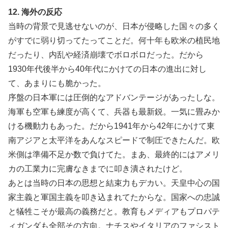
12. 海外の反応
当時の背景で見逃せないのが、日本が侵略した国々の多く
がすでに弱り切ってたってことだ。何十年も欧米の植民地
だったり、内乱や経済崩壊でボロボロだった。だから
1930年代後半から40年代にかけての日本の進出に対し
て、あまりにも脆かった。
序盤の日本軍には圧倒的なアドバンテージがあったしな。
海軍も空軍も練度が高くて、兵器も最新鋭。一気に畳みか
ける機動力もあった。だから1941年から42年にかけて東
南アジアと太平洋をあんなスピードで制圧できたんだ。欧
米側は準備不足か数で負けてた。まあ、最終的にはアメリ
カの工業力に完膚なきまでに叩き潰されたけど。
あとは当時の日本の思想と結束力もデカい。天皇中心の国
家主義と軍国主義を叩き込まれてたからな。国家への忠誠
と犠牲こそが最高の義務だと。教育もメディアもプロパテ
ィガンダも全部その方向。ナチスやイタリアのファシスト