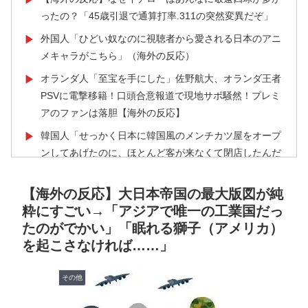
ったの？「45歳引退で通算打率.311の突然変異だぞ」
外国人「ひどい奴なのに視聴者から愛される日本のアニ
▶
メキャラがこちら」（海外の反応）
オランダ人「至宝を手にした」佐野航大、オランダ王者
▶
PSVに電撃移籍！口頭合意報道で現地サポ騒然！プレミ
アのファンは落胆【海外の反応】
韓国人「せっかく日本に韓国風のメンチカツ屋をオープ
▶
ンしてあげたのに、ほとんど客が来なくて閉店したんだ
そうです…」
【海外の反応】大日本帝国の最大版図が純
海外「全部日本の真似だったのか…」 日本の普通のテ
▶
粋にすごい→「アジアで唯一の工業国だっ
レビ番組が最新SNSの数十年先を行っていたと話題に
たのがでかい」「眠れる獅子（アメリカ）
【あんこ】唐突になるんだけど、「魔法少女」ってどう
▶
を起こさなければ……」
思う？ 第1話 高町流捕縛術に死角なし！
【海外の反応】南アのGK、ペナルティエリアを壮大に
▶
その他
勘違いして一発退場「どんな空間認識能力だよｗ」