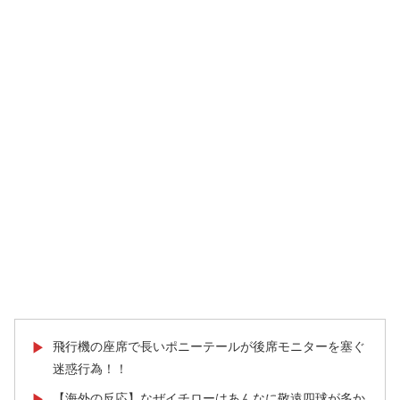
飛行機の座席で長いポニーテールが後席モニターを塞ぐ
▶
迷惑行為！！
【海外の反応】なぜイチローはあんなに敬遠四球が多か
▶