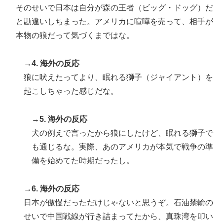
韓国人「日本人は韓国が大好きなはずなのに、実は東南
▶
そのせいで日本は自分が森の王者（ビッグ・ドッグ）だ
アジア人と同列に見ているというのは本当なのです
と勘違いしちまった。アメリカに喧嘩を売って、相手が
か？」
本物の狼だって気づくまではな。
海外「日本のアニメがここまで泣けるなんて…！」海外
▶
のアニメファンが一番泣いた日本のアニメとは・・・？
→4. 海外の反応
【海外の反応】
狼に吠えたってより、眠れる獅子（ジャイアント）を
起こしちゃった感じだな。
→5. 海外の反応
犬の例えで言ったから狼にしたけど、眠れる獅子で
も通じるな。実際、あのアメリカが本気で戦争の準
備を始めてた時期だったし。
→6. 海外の反応
日本が傲慢だっただけじゃないと思うぞ。石油禁輸の
せいで中国戦線が行き詰まってたから、真珠湾を叩い