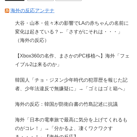
海外の反応アンテナ
大谷・山本・佐々木の影響でLAの赤ちゃんの名前に
変化は起きている？←「さすがにそれは・・・」
（海外の反応）
【Xbox360の名作、まさかのPC移植へ】海外「フェ
イブル2は来るのか」
韓国人「チョ・ジヌン少年時代の犯罪歴を報じた記
者、少年法違反で無嫌疑に」→「ゴミはゴミ箱へ」
海外の反応：韓国が防衛白書の竹島記述に抗議
海外「日本の電車旅で最高に気分を上げてくれるも
のがコレ！」→「分かるよ、凄くワクワクす
る・・・！」【海外の反応】