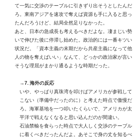
て一気に交渉のテーブルに引きずり出そうとしたんだ
ろ。東南アジアを速攻で奪えば資源も手に入ると思っ
たんだろうけど、結局全然足りなかった。
あと、日本の急成長も考えるべきだよな。凄まじい勢
いで伸びた後に停滞し始めた。政治的には一番キツい
状況だ。「資本主義の末期だから共産主義になって他
人の物を奪えばいい」なんて、どっかの政治家が言い
そうな理屈がまかり通るような時期だった。
→7. 海外の反応
いや、やっぱり真珠湾を叩けばアメリカが参戦して
こない（準備中だったのに）と考えた時点で傲慢だ
ろ。海軍基地を一つ叩いたくらいで、アメリカが太
平洋で戦えなくなると思い込んだのが間違い。
石油禁輸を食らった時点で大人しく交渉のテーブル
に着くべきだったんだよ。あそこで身の丈を知るべ