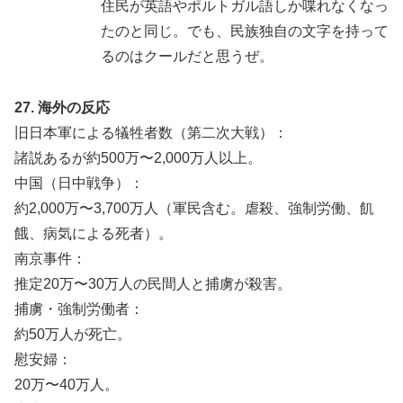
住民が英語やポルトガル語しか喋れなくなっ
たのと同じ。でも、民族独自の文字を持って
るのはクールだと思うぜ。
27. 海外の反応
旧日本軍による犠牲者数（第二次大戦）：
諸説あるが約500万〜2,000万人以上。
中国（日中戦争）：
約2,000万〜3,700万人（軍民含む。虐殺、強制労働、飢
餓、病気による死者）。
南京事件：
推定20万〜30万人の民間人と捕虜が殺害。
捕虜・強制労働者：
約50万人が死亡。
慰安婦：
20万〜40万人。