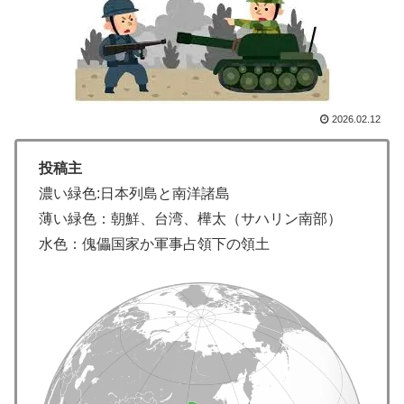
韓国人「イジョンフ本日の全米が呆れる守備エラーを見
▶
てください！しかもサヨナラエラーです」
【海外の反応】移民なしで少子化を解決するにはどうし
▶
たらいいんだ？ → 「現代の経済は人口増加を前提とし
ているからな」「福祉の崩壊もヤバい」
2026.02.12
韓国人「本日チームをサヨナラ負けさせたイ・ジョンフ
▶
の守備、ガチでヤバ過ぎる…」→「のび太レベルの守備
投稿主
ｗｗ」＝韓国の反応
濃い緑色:日本列島と南洋諸島
韓国人「これが新時代の配慮か！」日本のテレビ局が下
▶
薄い緑色：朝鮮、台湾、樺太（サハリン南部）
した驚きの表現規制に韓国人がビックリ仰天！
水色：傀儡国家か軍事占領下の領土
海外「世界で日本を死守するぞ！」 日本の消防署を訪
▶
れたちびっ子集団が世界をメロメロに
【海外の反応】移民なしで少子化を解決するにはどうし
▶
たらいいんだ？ → 「現代の経済は人口増加を前提とし
ているからな」「福祉の崩壊もヤバい」
英国人「日本代表で一番好き」上田綺世、プレミア移籍
▶