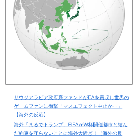
が浮上！現地サポが大興奮！獲得を望む声が殺到！【海
外の反応】
韓国人「台風接近中だけど日本には台風クラブというの
▶
があったんだね」
韓国人「本日チームをサヨナラ負けさせたイ・ジョンフ
▶
の守備、ガチでヤバ過ぎる…」→「のび太レベルの守備
ｗｗ」＝韓国の反応
韓国の24時間無人のラーメン屋に世界が騒然！←「なん
▶
て文明的なんだ！」（海外の反応）
「原子が同じ場所にいたまま、2つの姿を規則的に行き
▶
来し続ける」時間結晶という物質の状態が実在するらし
い
サウジアラビア政府系ファンドがEAを買収し世界の
ゲームファンに衝撃「マスエフェクト中止か‥」
海外「日本旅行で捺してきたスタンプをクッションカバ
▶
ーにしてみた！」一風変わった日本旅行の記念品のアイ
【海外の反応】
ディアに対する海外の反応
海外「まるでトランプ」FIFAがW杯開催都市と結ん
韓国人「日本のXで話題になったエアコンの臭いを消す
▶
だ約束を守らないことに海外大騒ぎ！（海外の反