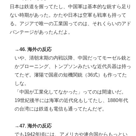
日本は鉄道を握ってたし、中国軍は基本的な銃すら足り
ない時期があった。かたや日本は空軍も戦車も持って
る。アジアで唯一の工業国ってのは、それくらいのアド
バンテージがあったんだよ。
→46. 海外の反応
いや、清朝末期の内戦以降、中国だってモーゼル銃と
かブローニング、トンプソンみたいな近代兵器は持っ
てたぞ。瀋陽で国産の短機関銃（36式）も作ってた
しな。
「中国が工業化してなかった」ってのは間違いだ。
19世紀後半には海軍の近代化もしてたし、1880年代
の台湾には鉄道も電信も通ってたんだぞ。
→47. 海外の反応
でも1942年頃には、アメリカや連合国からもっとい