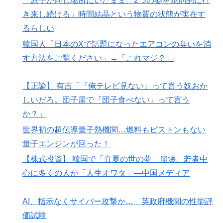
「原子が同じ場所にいたまま、2つの姿を規則的に行
き来し続ける」時間結晶という物質の状態が実在す
るらしい
韓国人「日本のXで話題になったエアコンの臭いを消
す方法をご覧ください」→「これマジ？」
【正論】 有吉「『俺テレビ見ない』って言う奴おか
しいだろ。団子屋で『団子食べない』って言う
か？」
世界初の超伝導量子熱機関…燃料もピストンもない
量子エンジンが回った！
【株式投資】 韓国で「真夏の世の夢」崩壊、若者中
心に多くの人が「人生オワタ」―中国メディア
AI、指示なくサイバー攻撃か… 英政府機関の性能評
価試験