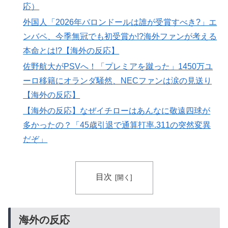
方法をご覧ください」→「これマジ？」
応）
海外「日本がキラキラして見える…」 日本の街頭イン
▶
外国人「2026年バロンドールは誰が受賞すべき?」エ
タビューに登場した女子高生4人組がエモすぎると話題
ンバペ、今季無冠でも初受賞か!?海外ファンが考える
に
本命とは!?【海外の反応】
韓国人「PSG、日本の鈴木彩艶に約60億円で正式オファ
▶
佐野航大がPSVへ！「プレミアを蹴った」1450万ユ
ー・・・」→「あいつがそれほどなのか（ブルブル）」
ーロ移籍にオランダ騒然、NECファンは涙の見送り
「レギュラーとして出れるとは思わないけど、それでも
【海外の反応】
やっぱり羨ましいね」
【海外の反応】なぜイチローはあんなに敬遠四球が
外国人「2026年バロンドールは誰が受賞すべき?」エン
▶
多かったの？「45歳引退で通算打率.311の突然変異
バペ、今季無冠でも初受賞か!?海外ファンが考える本命
だぞ」
とは!?【海外の反応】
【MLB】先発投手のパワーランキング → 「セールが山
▶
本由伸より下はないわ」「菅野は1位のミジオロウスキ
目次
ーと同じ勝数なんだよな」
【MLB】俺が日本の電車に乗るとドジャースが大型補強
▶
するんだが → 「そのまま電車に乗り続けろ」「日本に
海外の反応
引っ越させるためのクラファンを立ち上げようぜ」