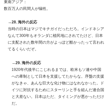
東南アジア：
数百万人の民間人が犠牲。
→28. 海外の反応
当時の日本はマジでキチガイだっただろ。インドネシア
なんて300年もオランダに植民地にされてたけど、日本
に支配された数年間の方がよっぽど酷かったって言われ
てるくらいだぞ。
→29. 海外の反応
1920年代後半にこじれるまでは、欧米もソ連や中国
への牽制として日本を支援してたからな。序盤の支援
がなきゃ、あんな巨大な化け物にはなれなかった。ド
イツに対抗するためにスターリンと手を組んだ連合国
と大差ない。日本はただ、タイミングが悪かっただけ
だ。