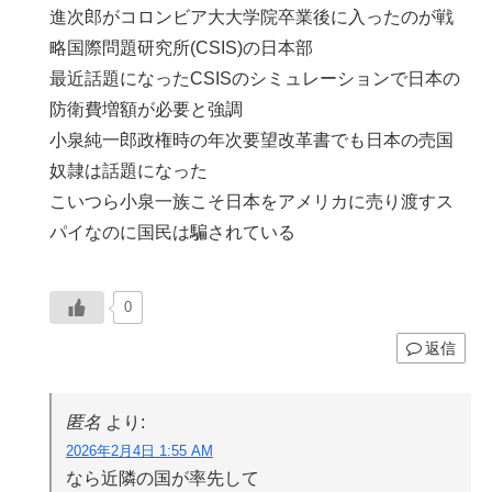
進次郎がコロンビア大大学院卒業後に入ったのが戦
略国際問題研究所(CSIS)の日本部
最近話題になったCSISのシミュレーションで日本の
防衛費増額が必要と強調
小泉純一郎政権時の年次要望改革書でも日本の売国
奴隷は話題になった
こいつら小泉一族こそ日本をアメリカに売り渡すス
パイなのに国民は騙されている
0
返信
匿名
より:
2026年2月4日 1:55 AM
なら近隣の国が率先して