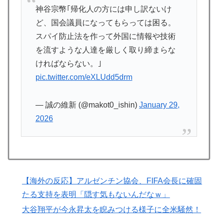
神谷宗幣｢帰化人の方には申し訳ないけ
がまさに経験値である」
ど、国会議員になってもらっては困る。
フランス人「欲張りすぎだ」中村敬斗、ランス残留の可
▶
スパイ防止法を作って外国に情報や技術
能性を会長が示唆！移籍金が交渉の壁に..現地サポの本
を流すような人達を厳しく取り締まらな
音がこれ！【海外の反応】
ければならない。｣
【海外の反応】冨安健洋がクリスタル・パレス加入へ
▶
pic.twitter.com/eXLUdd5drm
「アーセナルサポの好きなクラブで良かった」
海外「あるある！」日本を旅行した外国人が患う新たな
▶
— 誠の維新 (@makot0_ishin)
January 29,
症状「日本後PTSD」に海外が大騒ぎ
2026
外国人「日本の未来は安泰だ」16歳MF三井寺眞、衝撃
▶
ゴール！久保建英超え歴代2位の記録！3得点に絡む活躍
で海外絶賛！【海外の反応】
【韓国の反応】また日本が竹島の領有権を主張してきた
▶
ぞ → 「この話題は永遠に終わらないな」「日本政府の
【海外の反応】アルゼンチン協会、FIFA会長に確固
支持率が落ちてきた時点でこの手のニュースが出るのは
たる支持を表明「隠す気もないんだなｗ」
予想できた」
大谷翔平が今永昇太を睨みつける様子に全米騒然！
韓国人「この夏、韓国人が東京へ行くしかない理由がこ
▶