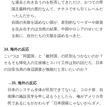
な過去と向き合うのを拒否してきただけ。かつての帝
国主義時代の悪行なんて、ナチスですら引くレベルだ
ったんだから。
自国の失敗を認めない国が、差別的なリーダーや政策
を生み出すのは当然の結果。中国やロシアのせいにす
る前に、自分たちの欠陥を認めるべきだ。
34. 海外の反応
こいつは「同盟国」と「敵対国」の区別もつかないのか？
そもそも帰化人の立候補とスパイ工作は別の話だろ。日本
の治安当局の身辺調査が無能だと言いたいのか？
→35. 海外の反応
日本のシステム全体が区別できてないよ。コロナ前、自
衛隊の施設見学を申し込もうとしたら、俺がアメリカ市
民であるにもかかわらず「日本国籍じゃないからダメ。