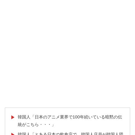
韓国人「日本のアニメ業界で100年続いている暗黙の伝
▶
統がこちら・・・」
韓国人「とある日本の飲食店で、韓国人店員が韓国人団
▶