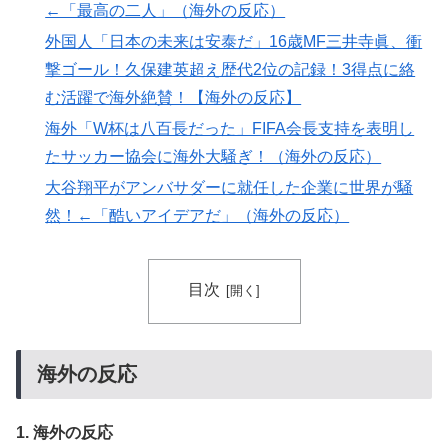
←「最高の二人」（海外の反応）
ちら…」→「快適そうでめちゃくちゃ羨ましい…（ﾌﾞﾙ
外国人「日本の未来は安泰だ」16歳MF三井寺眞、衝
ﾌﾞﾙ」＝韓国の反応
撃ゴール！久保建英超え歴代2位の記録！3得点に絡
欧州「日本だけ反則だろ…」 世界の『日本びいき』に
▶
む活躍で海外絶賛！【海外の反応】
ヨーロッパ全土から不満の声
海外「W杯は八百長だった」FIFA会長支持を表明し
日本旅行キャンセルすべきか…1万年ぶり史上最大級の
▶
たサッカー協会に海外大騒ぎ！（海外の反応）
火山の兆し＝韓国の反応
大谷翔平がアンバサダーに就任した企業に世界が騒
海外「剣が二回斬り合っただけで折れるのはどういうこ
▶
然！←「酷いアイデアだ」（海外の反応）
となんだ」満点なのに二度と起動しない理由…
若いカバがワニを枕にしてしまうまさかの瞬間！！
▶
目次
ワールドカップは誰のものか FIFA新会社構想が10日
▶
足らずで撤回された理由【海外の反応・解説】
海外の反応：熊本の病院で手術中に熊本地震が発生、大
▶
海外の反応
揺れの中でも患者を守った医師たちの対応ぶりに海外大
絶賛
1. 海外の反応
韓国人「大韓航空の熊本地震飲料水支援に対する日本人
▶