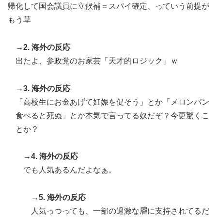
の反応をご覧ください・・・」→「」
帰化して国会議員に立候補＝スパイ確定、っていう前提が
もう草
ストーカーガチ勢は僅かな情報で垢特定出来るからね
▶
イチローさん「僕は本を読まない。好きなアニメはドラ
▶
→2. 海外の反応
ゴンボール」【海外の反応】
出たよ、参政党のお家芸「天才的ロジック」ｗ
【朗報】レインボー池田、女子アナと結婚www
▶
韓国人「残酷だった日帝強占期前後の写真を見てみよ
▶
→3. 海外の反応
う」
「高校生にお金あげて妊娠を促そう」とか「メロンパン
【海外の反応】アルゼンチン協会、FIFA会長に断固たる
▶
食べると死ぬ」とか本気で言ってる奴だぞ？今更驚くこ
支持を表明「隠す気もないんだなｗ」
とか？
韓国人「大韓航空の熊本地震飲料水支援に対する日本人
▶
の反応をご覧ください・・・」→「」
→4. 海外の反応
国際的な小咄 読者投稿 中小企業診断士受験者向けのIT
▶
でも人気あるんだよなぁ。
パスポート試験対策
韓国人「東京とソウルの宿泊費や交通費を徹底比較した
▶
→5. 海外の反応
結果判明した驚きの物価事情がこちらです」→「こんな
人気っつっても、一部の過激な層に支持されてるだ