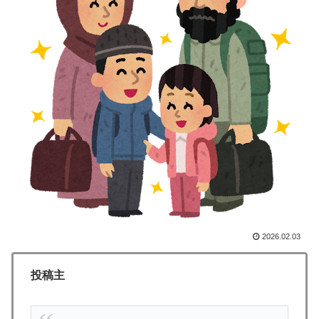
泳いでいる人のすぐ横に消防飛行艇が次々着水する南仏
▶
の湖「肝心の場面で毎回カメラが逃げる」【海外の反
応】
海外「消火栓もフェイクだから消防士が右往左往する中
▶
国www」
外国人「使い捨てだ」FIFA会長、辞任危機でトランプ政
▶
権に泣き付くも無視されて海外失笑！【海外の反応】
韓国人「韓国に10年間の出場権剥奪や過去ワールドカッ
▶
プ、オリンピック予選の記録削除を要求するFIFA公式制
裁を海外メディアが報道！」
海外「日本なんて行くんじゃなかった…」 日本を知っ
▶
2026.02.03
てしまったディズニー信者、帰国後『本家』に失望する
事態に
投稿主
韓国人「熊本地震で見る日本の土木技術の完全勝利をご
▶
覧ください」→「これはすごいわ」「こういうのを見る
と日本人は何か適当に作る感じがしない・・・」「あれ