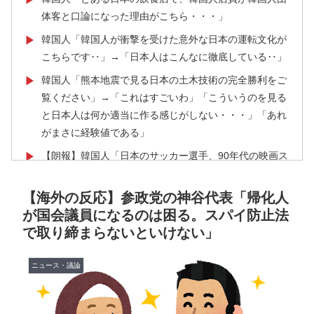
体客と口論になった理由がこちら・・・」
韓国人「韓国人が衝撃を受けた意外な日本の運転文化が
▶
こちらです‥」→「日本人はこんなに徹底している‥」
韓国人「熊本地震で見る日本の土木技術の完全勝利をご
▶
覧ください」→「これはすごいわ」「こういうのを見る
と日本人は何か適当に作る感じがしない・・・」「あれ
がまさに経験値である」
【朗報】韓国人「日本のサッカー選手、90年代の映画ス
▶
ターかよ」
【海外の反応】参政党の神谷代表「帰化人
【海外の反応】日本のウェブサイトって質の低いものが
▶
が国会議員になるのは困る。スパイ防止法
多い気がする → 「日本のIT業界は色々と問題があるか
で取り締まらないといけない」
らな」「ゲームのUIは優れてるのに不思議」
海外「日本人はなんて気高いんだ！」 英高級紙も驚愕
▶
ニュース・議論
した極限の中の日本人の姿に世界が衝撃
アメリカ人「お前らの学校ではどんな理由で退学者が出
▶
た？？」