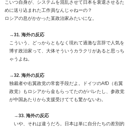
こいつ自身が、システムを混乱させて日本を衰退させるた
めに送り込まれた工作員なんじゃねーの？
ロシアの息がかかった某政治家みたいにな。
→31. 海外の反応
こういう、どっからともなく現れて過激な言辞で人気を
博す政治家って、大体そういうカラクリがあると思っち
ゃうよね。
→32. 海外の反応
独裁者や右翼政党の常套手段だよ。ドイツのAfD（右翼
政党）もロシアから金もらってたのがバレたし、参政党
が中国あたりから支援受けてても驚かないわ。
→33. 海外の反応
いや、それは違うだろ。日本は単に自分たちの差別的