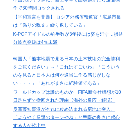
作で30時間ロックされる！
【平和宣言を非難】 ロシア外務省報道官「広島市長
は『偽りの呪文』繰り返している」
K-POPアイドルの約半数が3年後には姿を消す…損益
分岐点突破は4％未満
韓国人「熊本地震で見る日本の土木技術の完全勝利
をご覧ください」→「これはすごいわ」「こういう
のを見ると日本人は何か適当に作る感じがしな
い・・・」「あれがまさに経験値である」
ワールドカップは誰のものか FIFA新会社構想が10
日足らずで撤回された理由【海外の反応・解説】
反斎藤知事派が本丸に攻め込まれる窮地に突入、
「ようやく反撃のターンやね」と手際の良さに感心
する人が続出中