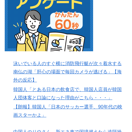
泳いでいる人のすぐ横に消防飛行艇が次々着水する
南仏の湖「肝心の場面で毎回カメラが逃げる」【海
外の反応】
韓国人「とある日本の飲食店で、韓国人店員が韓国
人団体客と口論になった理由がこちら・・・」
【朗報】韓国人「日本のサッカー選手、90年代の映
画スターかよ」
中国人のリウさん、新エネ車で国境越えたら遠隔操