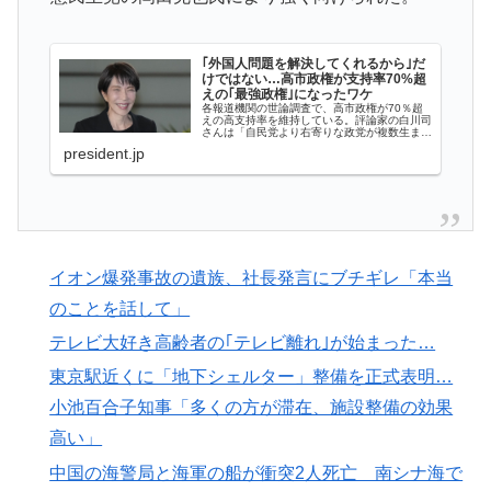
誰も騒がない」サンタ映画最大の設定の穴…？
韓国人「過去のW杯で韓国代表がドーピング検査をすり
▶
｢外国人問題を解決してくれるから｣だ
抜けるように注射していたものがこちら…」→「恥ずか
けではない…高市政権が支持率70%超
えの｢最強政権｣になったワケ
しい…（ﾌﾞﾙﾌﾞﾙ」＝韓国の反応
各報道機関の世論調査で、高市政権が70％超
えの高支持率を維持している。評論家の白川司
さんは「自民党より右寄りな政党が複数生まれ
韓国人「日本メディアが2002年ワールドカップ韓国準
▶
たことで、高市政権は『中道保守』になり、野
president.jp
党は戦後からの対抗軸を失った」という――。
決勝も調査すべきと主張！」→「英国メディアも一斉に
指摘‥」
アメリカ「お前らの国でしか愛されてないものってあ
▶
る？」日本「納豆」
イオン爆発事故の遺族、社長発言にブチギレ「本当
ぺこぱ松蔭寺「みんな右とか左とか拘りすぎ。思想関係
▶
のことを話して」
なく応援しようよ」
テレビ大好き高齢者の｢テレビ離れ｣が始まった…
大地震が起きても手術をやり遂げる日本の医療チーム、
▶
東京駅近くに「地下シェルター」整備を正式表明…
海外でも凄すぎると絶賛
小池百合子知事「多くの方が滞在、施設整備の効果
日本旅行キャンセルすべきか…1万年ぶり史上最大級の
▶
高い」
火山の兆し＝韓国の反応
中国の海警局と海軍の船が衝突2人死亡 南シナ海で
【衝撃】韓国人「エボシ御前の声の人、若い頃がこれか
▶