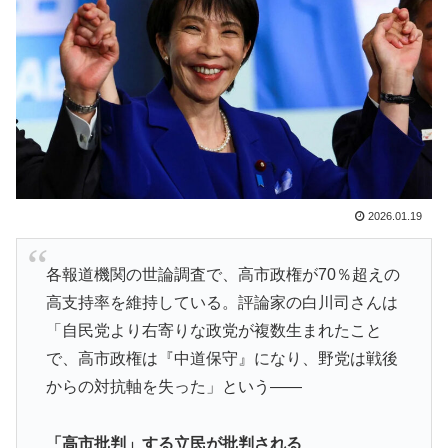
海外「海外発祥なのに、今では日本で定着してるものっ
▶
て何？その逆も教えて！」（海外の反応）
フランス人「欲張りすぎだ」中村敬斗、ランス残留の可
▶
能性を会長が示唆！移籍金が交渉の壁に..現地サポの本
音がこれ！【海外の反応】
韓国人「フランスの有力紙も大韓サッカー協会前代未聞
▶
の不祥事を詳細に報道！」→「国際的スキャンダルに発
展してしまう‥」
2026.01.19
海外「日本人はなんて気高いんだ！」 英高級紙も驚愕
▶
した極限の中の日本人の姿に世界が衝撃
各報道機関の世論調査で、高市政権が70％超えの
「1個9,983キロカロリー、成人が4〜5日かけて食べる
▶
高支持率を維持している。評論家の白川司さんは
量」店名は『心臓発作グリル』、そこで本当に心臓発作
「自民党より右寄りな政党が複数生まれたこと
が起きた日
で、高市政権は『中道保守』になり、野党は戦後
【伝説の100得点、いまだ都市伝説扱い】海外「バムの
▶
からの対抗軸を失った」という――
83点でようやく信じた」
外国人「日本の未来は安泰だ」16歳MF三井寺眞、衝撃
▶
「高市批判」する立民が批判される