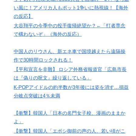
い風に！アメリカ人もポット1争いに熱視線！【海外
の反応】
大谷翔平の今季中の投手復帰絶望か？←「打者専念
で構わないぞ」（海外の反応）
中国人のリウさん、新エネ車で国境越えたら遠隔操
作で30時間ロックされる！
【平和宣言を非難】 ロシア外務省報道官「広島市長
は『偽りの呪文』繰り返している」
K-POPアイドルの約半数が3年後には姿を消す…損益
分岐点突破は4％未満
【衝撃】韓国人「日本の名門女子校、漫画のままか
よ」
【衝撃】韓国人「エボシ御前の声の人、若い頃がこ