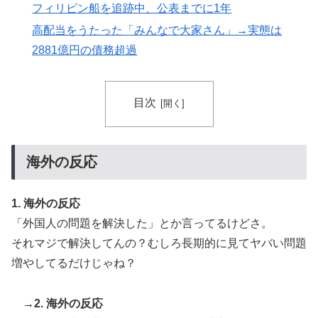
フィリピン船を追跡中、公表までに1年
よ」
高配当をうたった「みんなで大家さん」→実態は
外国人「アジア杯で優勝するんだ」日本代表、W杯ポッ
▶
2881億円の債務超過
ト1入りに現実味!?2030大会で出場枠「64」なら追い風
に！アメリカ人もポット1争いに熱視線！【海外の反
応】
目次
大地震が起きても手術をやり遂げる日本の医療チーム、
▶
海外でも凄すぎると絶賛
【MLB】化け物みたいな球を投げるクローザーを先発に
▶
海外の反応
転向させないのはなんで？ → 「100mとマラソンの違
い」「先発は2－3種類の一級品の変化球が必要だから
1. 海外の反応
な」
「外国人の問題を解決した」とか言ってるけどさ。
韓国人「大韓航空の熊本地震飲料水支援に対する日本人
▶
それマジで解決してんの？むしろ長期的に見てヤバい問題
の反応をご覧ください・・・」→「」
増やしてるだけじゃね？
海外「さすが日本！」日本とドイツの仕事効率の差が分
▶
かる数字に海外が大騒ぎ
→2. 海外の反応
韓国人「熊本地震で見る日本の土木技術の完全勝利をご
▶