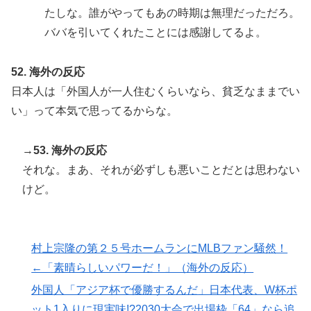
たしな。誰がやってもあの時期は無理だっただろ。
ババを引いてくれたことには感謝してるよ。
52. 海外の反応
日本人は「外国人が一人住むくらいなら、貧乏なままでい
い」って本気で思ってるからな。
→53. 海外の反応
それな。まあ、それが必ずしも悪いことだとは思わない
けど。
村上宗隆の第２５号ホームランにMLBファン騒然！
←「素晴らしいパワーだ！」（海外の反応）
外国人「アジア杯で優勝するんだ」日本代表、W杯ポ
ット1入りに現実味!?2030大会で出場枠「64」なら追