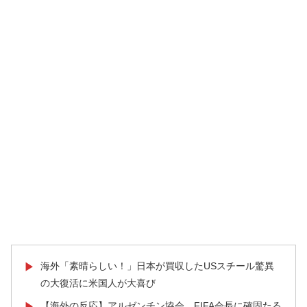
海外「素晴らしい！」日本が買収したUSスチール驚異
▶
の大復活に米国人が大喜び
【海外の反応】アルゼンチン協会、FIFA会長に確固たる
▶