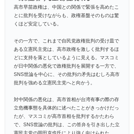
ゴール！久保建英超え歴代2位の記録！3得点に絡む活躍
高市早苗政権は、中国との関係で緊張を高めたこ
で海外絶賛！【海外の反応】
とに批判を受けながらも、政権基盤そのものは驚
【衝撃】韓国人「日本の名門女子校、漫画のままかよ」
▶
くほど安定している。
韓国が独自開発したと自慢する甘いトマト、実はそこら
▶
辺のトマトに砂糖水を注入していただけなのが判明して
その一方で、これまで自民党政権批判の受け皿で
大問題にw
ある立憲民主党は、高市政権を激しく批判するほ
軽飛行機が屋根すれすれを抜けて飛行場へ、車輪を出さ
▶
どに支持を落としているように見える。マスコミ
ないまま胴体着陸「これよりひどい着陸なら山ほど見て
が日中関係の悪化で政権批判を展開する一方で、
きた」【海外の反応】
SNS世論を中心に、その批判の矛先はむしろ高市
韓国人「トヨタが2027年に次世代ハイブリッドバッテ
▶
批判を強める立憲民主党へと向かう。
リーを導入へ！最大1000kmの航続距離や超高速充電を
目指す」
対中関係の悪化は、高市首相が台湾有事の際の存
海外「日本なんて行くんじゃなかった…」 日本を知っ
▶
立危機事態を具体的に述べたことがきっかけだっ
てしまったディズニー信者、帰国後『本家』に失望する
たが、マスコミが高市首相を批判するかたわら
事態に
で、SNS世論の批判は、この答弁を引き出した立
海外「親が買った覚えのないプレゼントが山積みなのに
▶
憲民主党の岡田克也氏により強く向けられた。