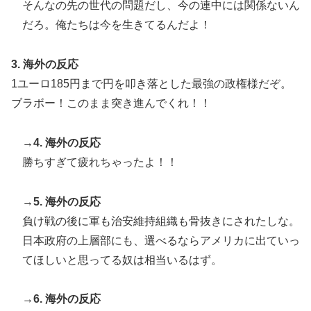
そんなの先の世代の問題だし、今の連中には関係ないん
覧ください」→「これはすごいわ」「こういうのを見る
だろ。俺たちは今を生きてるんだよ！
と日本人は何か適当に作る感じがしない・・・」「あれ
がまさに経験値である」
3. 海外の反応
イチローさん「僕は本を読まない。好きなアニメはドラ
▶
1ユーロ185円まで円を叩き落とした最強の政権様だぞ。
ゴンボール」【海外の反応】
ブラボー！このまま突き進んでくれ！！
→4. 海外の反応
勝ちすぎて疲れちゃったよ！！
→5. 海外の反応
負け戦の後に軍も治安維持組織も骨抜きにされたしな。
日本政府の上層部にも、選べるならアメリカに出ていっ
てほしいと思ってる奴は相当いるはず。
→6. 海外の反応