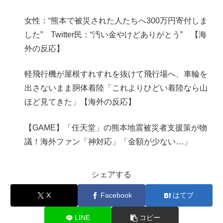
女性：“熊本で被災された人たちへ300万円寄付しま
した” Twitter民：“汚い金やけどありがとう” 【海
外の反応】
軽飛行機が屋根すれすれを抜けて飛行場へ、車輪を
出さないまま胴体着陸「これよりひどい着陸なら山
ほど見てきた」【海外の反応】
【GAME】「任天堂」の熊本地震被災者支援策が物
議！海外ファン「神対応」「金額が少ない…」
シェアする
X
Facebook
はてブ
LINE
コピー