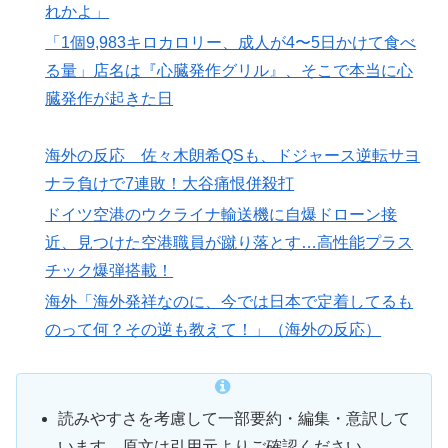
れかよ」
「1個9,983キロカロリー、成人が4〜5日かけて食べ
る量」店名は『心臓発作グリル』、そこで本当に心
臓発作が起きた日
海外の反応 佐々木朗希QSも、ドジャース逆転サヨ
ナラ負けで7連敗！大谷痛恨併殺打
ドイツ空港のウクライナ輸送機に自爆ドローン接
近、見つけた空港職員が蹴り落とす…高性能プラス
チック爆弾搭載！
海外「海外発祥なのに、今では日本で定着してるも
のって何？その逆も教えて！」（海外の反応）
読みやすさを考慮して一部要約・編集・意訳して
います。原文は引用元よりご確認ください。