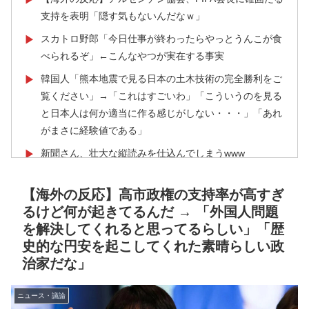
支持を表明「隠す気もないんだなｗ」
スカトロ野郎「今日仕事が終わったらやっとうんこが食
▶
べられるぞ」←こんなやつが実在する事実
韓国人「熊本地震で見る日本の土木技術の完全勝利をご
▶
覧ください」→「これはすごいわ」「こういうのを見る
と日本人は何か適当に作る感じがしない・・・」「あれ
がまさに経験値である」
新聞さん、壮大な縦読みを仕込んでしまうwww
▶
海外「全部日本の真似だったのか…」 日本の普通のテ
▶
【海外の反応】高市政権の支持率が高すぎ
レビ番組が最新SNSの数十年先を行っていたと話題に
るけど何が起きてるんだ → 「外国人問題
韓国人「日本メディアが大型台風13号が急カーブで韓国
▶
を解決してくれると思ってるらしい」「歴
方面に向かって来ると予報！」→「予想外の進路‥」
史的な円安を起こしてくれた素晴らしい政
海外の反応：熊本の病院で手術中に熊本地震が発生、大
▶
治家だな」
揺れの中でも患者を守った医師たちの対応ぶりに海外大
絶賛
ニュース・議論