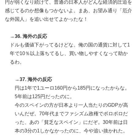
円が弱くなり続けて、普通の日本人がどんな経済的圧迫を
感じてるのか想像もつかないよ。まあ、お望み通り「厄介
な外国人」を追い出せてよかったな！
→36. 海外の反応
ドルも価値下がってるけどな。俺の国の通貨に対して1
年で10％以上落ちてるし、買い物しやすくなって助か
るわ。
→37. 海外の反応
円は1年で1ユーロ160円から185円になったからな。
5年前は125円だったのに。
今のスペインの方が日本より一人当たりのGDPが高
いんだぜ。70年代までファシズム政権でボロボロだ
った、あの「貧乏なスペイン」にだぞ。30年前は日
本の3分の1しかなかったのに、今や追い抜かれた。