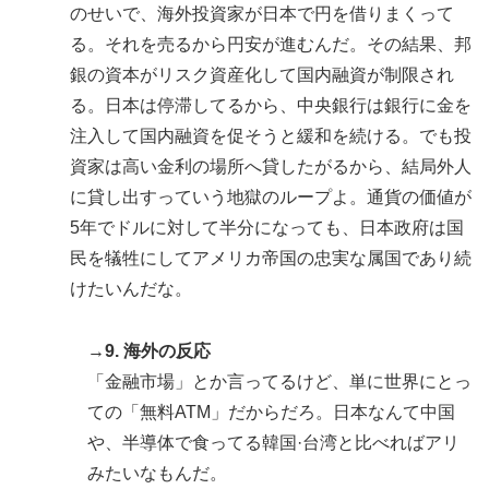
のせいで、海外投資家が日本で円を借りまくって
る。それを売るから円安が進むんだ。その結果、邦
銀の資本がリスク資産化して国内融資が制限され
る。日本は停滞してるから、中央銀行は銀行に金を
注入して国内融資を促そうと緩和を続ける。でも投
資家は高い金利の場所へ貸したがるから、結局外人
に貸し出すっていう地獄のループよ。通貨の価値が
5年でドルに対して半分になっても、日本政府は国
民を犠牲にしてアメリカ帝国の忠実な属国であり続
けたいんだな。
→9. 海外の反応
「金融市場」とか言ってるけど、単に世界にとっ
ての「無料ATM」だからだろ。日本なんて中国
や、半導体で食ってる韓国·台湾と比べればアリ
みたいなもんだ。