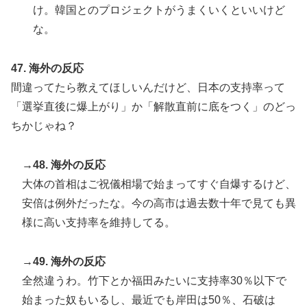
け。韓国とのプロジェクトがうまくいくといいけど
な。
47. 海外の反応
間違ってたら教えてほしいんだけど、日本の支持率って
「選挙直後に爆上がり」か「解散直前に底をつく」のどっ
ちかじゃね？
→48. 海外の反応
大体の首相はご祝儀相場で始まってすぐ自爆するけど、
安倍は例外だったな。今の高市は過去数十年で見ても異
様に高い支持率を維持してる。
→49. 海外の反応
全然違うわ。竹下とか福田みたいに支持率30％以下で
始まった奴もいるし、最近でも岸田は50％、石破は