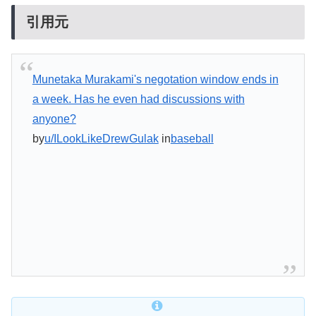
引用元
Munetaka Murakami's negotation window ends in
a week. Has he even had discussions with
anyone?
by
u/ILookLikeDrewGulak
in
baseball