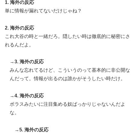
ﾙﾌﾞﾙ」＝韓国の反応
1. 海外の反応
上！現地サポの本音がこれ！【海外の反応】
2026.08.09
単に情報が漏れてないだけじゃね？
海外「いいパンチだった」超大物YouYuberが伝説のボ
▶
クサーマイク・タイソンにパンチを食らうｗｗ
【中国】橋の欄干が強風で倒壊、中
2. 海外の反応
に鉄筋がないことが発覚＝当局「接
これ大谷の時と一緒だろ。隠したい時は徹底的に秘密にさ
着剤で固定した」
れるんだよ。
2026.08.09
→3. 海外の反応
「竣工1年半」韓国・仁川の新築マ
みんな忘れてるけど、こういうのって基本的に非公開な
ンションで外壁テラスが落下
んだって。情報が出るのは誰かがそうしたい時だけ。
2026.08.09
→4. 海外の反応
ボラスみたいに注目集める奴ばっかりじゃないんだよ
な。
夫・ひろゆき氏に西村ゆか氏が“離
婚”を提示 新党の届け出を知らされ
ず激怒「信頼関係が保てず夫婦を続
→5. 海外の反応
けるのは無理」