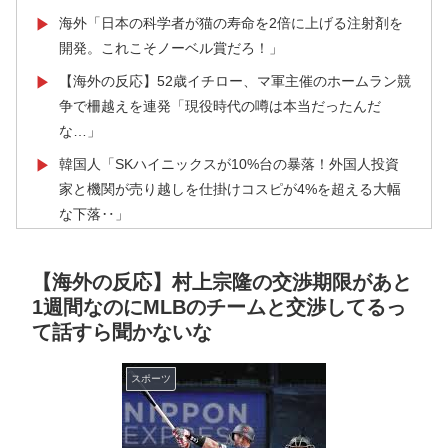
海外「日本の科学者が猫の寿命を2倍に上げる注射剤を
▶
開発。これこそノーベル賞だろ！」
【海外の反応】52歳イチロー、マ軍主催のホームラン競
▶
争で柵越えを連発「現役時代の噂は本当だったんだ
な…」
韓国人「SKハイニックスが10%台の暴落！外国人投資
▶
家と機関が売り越しを仕掛けコスピが4%を超える大幅
な下落‥」
海外「全部日本の真似だったのか…」 日本の普通のテ
▶
レビ番組が最新SNSの数十年先を行っていたと話題に
【海外の反応】村上宗隆の交渉期限があと
1週間なのにMLBのチームと交渉してるっ
海外「日本人はなんて気高いんだ！」 英高級紙も驚愕
▶
て話すら聞かないな
した極限の中の日本人の姿に世界が衝撃
ウェストバージニアの倉庫火災で黒煙が空へ広がる衝撃
▶
スポーツ
映像！！
【海外の反応】高市首相は円安の深刻さを理解できない
▶
ので、日米協調為替介入のための協議から外されたとい