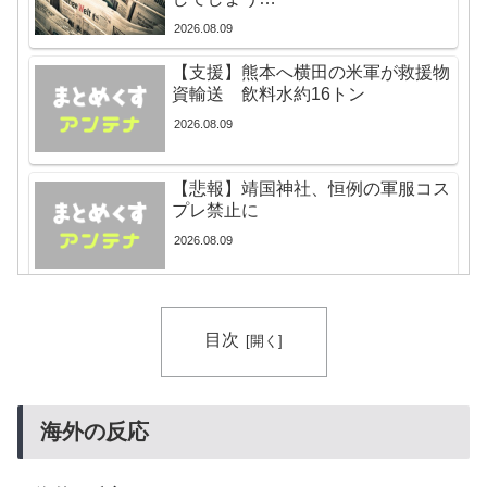
ﾙ」＝韓国の反応
2026.08.09
韓国人「韓国人が日本旅行で一番美味しいと感じた日本
▶
料理がこちらです‥」→「極上の旨味が詰まっていた」
【支援】熊本へ横田の米軍が救援物
資輸送 飲料水約16トン
海外「日本は戦勝国なんだよ」 戦後の日本人の特別な
▶
2026.08.09
生き様に各国から称賛の声
海外「プレミアのレベルか？」ブライトンが上田綺世の
▶
【悲報】靖国神社、恒例の軍服コス
獲得に動き出して海外大騒ぎ！（海外の反応）
プレ禁止に
【海外の反応】村上宗隆が100マイル粉砕の26号弾で逆
▶
2026.08.09
転の口火に「三振率＆四球率が高い奇妙な二面性」
無気力な韓国代表、オーストリアにも0-1で敗北…3月の
▶
米中のAI開発競争「中国が優位に立
Aマッチは2敗で終＝韓国の反応
っている」…米新興企業CEOが予
目次
測！
【海外の反応】村上宗隆が100マイル粉砕の26号弾で逆
▶
2026.08.09
転の口火に「三振率＆四球率が高い奇妙な二面性」
【衝撃】韓国人「日本の軽トラ、原型どこ行った」
▶
韓国人「現在、日本で可愛いと話題
海外の反応
になっている高校野球部のマネージ
フランス人「なぜ移籍させない?」中村敬斗に複数オフ
▶
ャーがこちら…」→「可愛い…（ﾌﾞ
ァー！ランスが46億円要求でまさかの残留の可能性浮