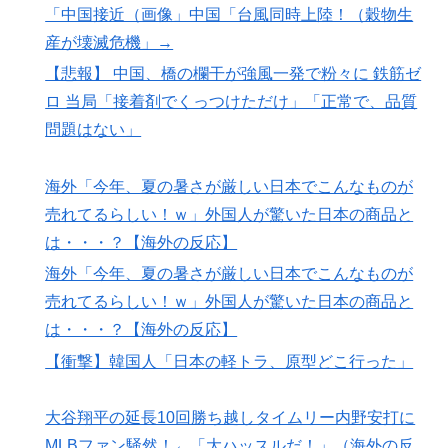
「中国接近（画像」中国「台風同時上陸！（穀物生
産が壊滅危機」→
【悲報】 中国、橋の欄干が強風一発で粉々に 鉄筋ゼ
ロ 当局「接着剤でくっつけただけ」「正常で、品質
問題はない」
海外「今年、夏の暑さが厳しい日本でこんなものが
売れてるらしい！ｗ」外国人が驚いた日本の商品と
は・・・？【海外の反応】
海外「今年、夏の暑さが厳しい日本でこんなものが
売れてるらしい！ｗ」外国人が驚いた日本の商品と
は・・・？【海外の反応】
【衝撃】韓国人「日本の軽トラ、原型どこ行った」
大谷翔平の延長10回勝ち越しタイムリー内野安打に
MLBファン騒然！←「大ハッスルだ！」（海外の反