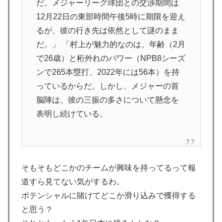
だ。メジャーリーグ球団との交渉期間は
英国人「安心感が違う」冨安健洋、パレス移籍当日にデ
▶
12月22日の東部時間午後5時に期限を迎え
ビュー！圧巻3連続ブロックも披露で現地サポが気づく..
るが、彼の行き先は依然として謎のまま
【海外の反応】
だ。」 「村上が魅力的なのは、年齢（2月
韓国人「現在、日本で可愛いと話題になっている高校野
▶
で26歳）と桁外れのパワー（NPB8シーズ
球部のマネージャーがこちら…」→「可愛い…（ﾌﾞﾙﾌﾞ
ンで265本塁打、2022年には56本）を持
ﾙ」＝韓国の反応
っているからだ。しかし、メジャーの首
海外「不思議だね！」日本の雇用制度の正しさに気づき
▶
脳陣は、彼の三振の多さについて懸念を
始めた欧米に海外が大騒ぎ
表明し続けている。
【朗報】佐野航大、新天地決定！PSV移籍を公式発表
▶
海外「今年、夏の暑さが厳しい日本でこんなものが売れ
▶
てるらしい！ｗ」外国人が驚いた日本の商品と
は・・・？【海外の反応】
そもそもどこかのチームが興味を持ってるって報
道すら見てない気がするわ。
海外「凄すぎる！」折り紙と並ぶあの日本の偉大な発明
▶
に海外がびっくり仰天
ポテンシャルに賭けてどこか滑り込みで獲得する
と思う？
海外「なんてこった！」日本とドイツの病院食のあまり
▶