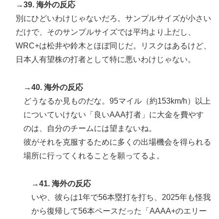
→39. 海外の反応
別にひどいわけじゃないだろ。サンプルサイズが小さい
だけで、そのサンプルサイズでは平均より上だし、
WRC+は松井や鈴木とほぼ同じだ。リスクはあるけど、
日本人有望株の打者として特に悪いわけじゃない。
→40. 海外の反応
どうなるか見ものだな。95マイル（約153km/h）以上
についていけない「良いAAA打者」に大金を費やす
のは、自分のチームには望まないね。
彼がそれを克服するために多くの出場機会を得られる
場所に行ってくれることを願ってるよ。
→41. 海外の反応
いや、彼らは1年で56本塁打を打ち、2025年も怪我
から復帰して56本ペースだった「AAAA+のエリー