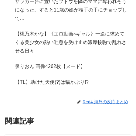
サッカー台に置いたブドウを隣のママに奪われそう
になった。すると11歳の娘が相手の手にチョップし
て…
【桃乃木かな】《エロ動画×ギャル》一途に求めて
くる美少女の熱い吐息を受け止め濃厚接吻で乱れさ
せる日々
泉りおん 画像4262枚【ヌード】
【TL】助けた天使(?)は猫かぶり!?
Red4 海外の反応まとめ
関連記事