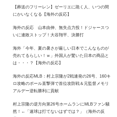
【葬送のフリーレン】ゼーリエに跪く人、いつの間
にかいなくなる【海外の反応】
海外の反応 山本由伸、無失点力投！ドジャースつ
いに連敗ストップ！大谷翔平、決勝打
海外「今年、夏の暑さが厳しい日本でこんなものが
売れてるらしい！ｗ」外国人が驚いた日本の商品と
は・・・？【海外の反応】
海外の反応MLB：村上宗隆が2戦連発の26号、160キ
ロ攻略のポール直撃弾で首位攻防戦＆元監督メモリ
アルデー逆転勝利に貢献
村上宗隆の逆方向第26号ホームランにMLBファン騒
然！←「速球は打てないはずでは？」（海外の反