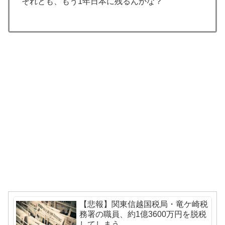
の差に海外が大騒ぎ
それとも、もう1年日本に残るんかな？
【海外の反応】NPBのパ・リーグで外国人の観客数が増
▶
えているらしい → 「NPBの雰囲気は最高だぞ」「来年
のロックアウト中はNPBを見るつもり」
海外「今年、夏の暑さが厳しい日本でこんなものが売れ
▶
てるらしい！ｗ」外国人が驚いた日本の商品と
は・・・？【海外の反応】
ヒロアカの葉隠ちゃんって透明なうんこするの？
▶
【海外の反応】NPBのパ・リーグで外国人の観客数が増
▶
えているらしい → 「NPBの雰囲気は最高だぞ」「来年
のロックアウト中はNPBを見るつもり」
海外「今年、夏の暑さが厳しい日本でこんなものが売れ
▶
てるらしい！ｗ」外国人が驚いた日本の商品と
は・・・？【海外の反応】
韓国人「現在、日本で可愛いと話題になっている高校野
▶
【悲報】関東信越国税局・竜ケ崎税
務署の職員、約1億3600万円を脱税
球部のマネージャーがこちら…」→「可愛い…（ﾌﾞﾙﾌﾞ
してしまう…