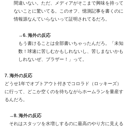
間違いない。ただ、メディアがそこまで興味を持って
2026.08.09
ないことに驚いてる。このオフ、憶測記事を書くのに
情報源なんていらないって証明されてるだろ。
米農家「流石にこんな値段じゃ、米
作り辞める人、出るんじゃないかな
あ？？」
→6. 海外の反応
2026.08.09
もう書けることは全部書いちゃったんだろ。「未知
数！球速に苦しむかもしれないし、苦しまないかも
しれないぜ、ブラザー！」って。
蓮舫「蓮舫だから叩いて良いという
報道」 X民「高市だから叩いて良
7. 海外の反応
いをやってるのがお前だろ」
どうせ1年でオプトアウト付きでコロラド（ロッキーズ）
2026.08.09
に行って、どこか空くのを待ちながらホームランを量産す
るんだろ。
→8. 海外の反応
それはスタッツを水増しするのに最高のやり方に見える