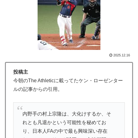
う話があるらしい → 「状況を理解していないからって
理由ならトランプを色んな議論から追い出したほうがい
いわ」「日本がアメリカの州になるのも遠くないな」
トルコ人「日本人まで獲るのか」上田綺世、トルコ名門
▶
が巨額の正式オファー！現地サポが騒然！【海外の反
応】
2025.12.16
韓国人「日本人女性逮捕！ソウルで夜中一人ゴルフクラ
▶
ブ振り回し暴れた理由」
投稿主
海外「”京都の鳥”は良いぞ」小規模だけどお勧めな日本
▶
今朝のThe Athleticに載ってたケン・ローゼンター
の観光名所／お店に対する海外の反応
ルの記事からの引用。
韓国人「日本の村上宗隆、100マイルのシンカーを逆方
▶
向に・・・2戦連発の26号ソロホームラン」→「羨まし
すぎる 韓国はこんな打者がいなのか」「アジア打者
内野手の村上宗隆は、大化けするか、そ
GOAT」【MLB】
れとも凡退かという可能性を秘めてお
外国人「アンチがいない女性アニメキャラといえば誰が
▶
り、日本人FAの中で最も興味深い存在
思い浮かぶ？」