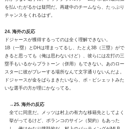
を払いたがるかは疑問だ。再建中のチームなら、たっぷり
チャンスをくれるはず。
24. 海外の反応
ドジャースが獲得するってのは全く理解できない。
1B（一塁）とDHは埋まってるし、たとえ3B（三塁）がで
きると思っても（俺は思わないけど）、彼らには左打の三
塁手もいるからプラトーン（併用）もできない。あのロー
スターに彼がプレーする場所なんて文字通りないんだよ。
ドジャースが金をばらまきたいなら、ボ・ビシェットみた
いな選手の方が理にかなってる。
→25. 海外の反応
全てに同意だ。メッツは村上の有力な移籍先としてよく
挙がってるけど、ポランコのサイン（契約）もあった
し、俺はかなり懐疑的だ。村上のバッティングがMLB