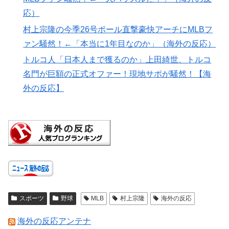
応）
村上宗隆の今季26号ポール直撃豪快アーチにMLBフ
ァン騒然！←「本当に1年目なのか」（海外の反応）
トルコ人「日本人まで獲るのか」上田綺世、トルコ
名門が巨額の正式オファー！現地サポが騒然！【海
外の反応】
スポーツ
野球
MLB
村上宗隆
海外の反応
海外の反応アンテナ