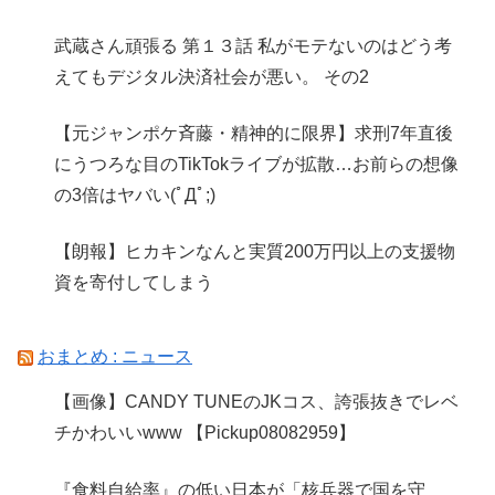
武蔵さん頑張る 第１３話 私がモテないのはどう考
えてもデジタル決済社会が悪い。 その2
【元ジャンポケ斉藤・精神的に限界】求刑7年直後
にうつろな目のTikTokライブが拡散…お前らの想像
の3倍はヤバい(ﾟДﾟ;)
【朗報】ヒカキンなんと実質200万円以上の支援物
資を寄付してしまう
おまとめ : ニュース
【画像】CANDY TUNEのJKコス、誇張抜きでレベ
チかわいいwww 【Pickup08082959】
『食料自給率』の低い日本が「核兵器で国を守