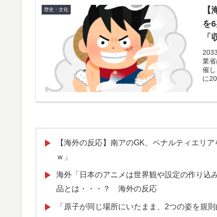
【
歴史・文化
韓国の24時間無人のラーメン屋に世界が騒然
▶
を
【海外の反応】ジョン・オルルードって「劣
▶
「
用した可能性あるの？ → 「脳の病気がなか
ス
20
業省
と思えば二刀流をできるポテンシャルを持っ
ト
催し
に2
韓国人「トヨタが2027年に次世代ハイブリッ
▶
充電を目指す」
海外「これ美味しい！」米国で一番人気のお
▶
【あんこ】唐突になるんだけど、「魔法少女」
▶
【海外の反応】南アのGK、ペナルティエリア
▶
外国人「2026年バロンドールは誰が受賞すべ
▶
ｗ」
える本命とは!?【海外の反応】
海外「日本のアニメは世界観や設定の作り込
▶
【海外の反応】舛添元東京都知事「日本は外国
▶
品とは・・・？ 海外の反応
嫌い過ぎて準備なんて一生できないぞ」「少
「原子が同じ場所にいたまま、2つの姿を規
▶
海外「日本旅行で捺してきたスタンプをクッ
▶