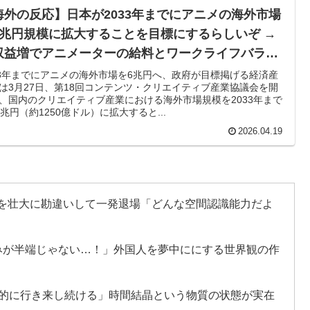
海外の反応】日本が2033年までにアニメの海外市場
！←「なんて文明的なんだ！」（海外の反応）
6兆円規模に拡大することを目標にするらしいぞ →
化版・元祖大谷翔平」になれるくらいピッチャーとして通
収益増でアニメーターの給料とワークライフバラン
ったらもっととんでもない選手だっただろうな」「やろう
を改善してやってくれ」「アニメを視聴するプラッ
33年までにアニメの海外市場を6兆円へ、政府が目標掲げる経済産
は3月27日、第18回コンテンツ・クリエイティブ産業協議会を開
ていてもアメリカのシステムが許さないんだよな」
フォームを改善してくれ」
、国内のクリエイティブ産業における海外市場規模を2033年まで
0兆円（約1250億ドル）に拡大すると...
ドバッテリーを導入へ！最大1000kmの航続距離や超高速
2026.04.19
フランス製「日本のパン」に海外が大騒ぎ
ってどう思う？ 第1話 高町流捕縛術に死角なし！
を壮大に勘違いして一発退場「どんな空間認識能力だよ
き?」エンバペ、今季無冠でも初受賞か!?海外ファンが考
みが半端じゃない…！」外国人を夢中ににする世界観の作
人労働者の受け入れ準備ができていない」 → 「変化を
子化が問題として挙がったのは何年も前の話なのに」
則的に行き来し続ける」時間結晶という物質の状態が実在
ションカバーにしてみた！」一風変わった日本旅行の記念