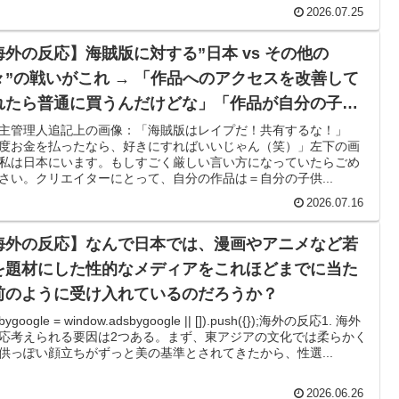
則的に行き来し続ける」時間結晶という物質の状態が実在
2026.07.25
海外の反応】海賊版に対する”日本 vs その他の
が騒然！！
々”の戦いがこれ → 「作品へのアクセスを改善して
れたら普通に買うんだけどな」「作品が自分の子ど
ーwww
ならそれを売るなよ」
主管理人追記上の画像：「海賊版はレイプだ！共有するな！」
性は優しい」【タイ人の反応】
度お金を払ったなら、好きにすればいいじゃん（笑）」左下の画
私は日本にいます。もしすごく厳しい言い方になっていたらごめ
正式オファー・・・」→「あいつがそれほどなのか（ﾌﾞﾙ
さい。クリエイターにとって、自分の作品は＝自分の子供...
..
2026.07.16
が多かったの？「45歳引退で通算打率.311の突然変異
海外の反応】なんで日本では、漫画やアニメなど若
を題材にした性的なメディアをこれほどまでに当た
前のように受け入れているのだろうか？
普通のテレビ番組が最新SNSの数十年先を行っていたと話
bygoogle = window.adsbygoogle || []).push({});海外の反応1. 海外
応考えられる要因は2つある。まず、東アジアの文化では柔らかく
で正式オファー・・・」→「あいつがそれほどなのか（ブル
供っぽい顔立ちがずっと美の基準とされてきたから、性選...
ないけど、それでもやっぱり羨ましいね」
2026.06.26