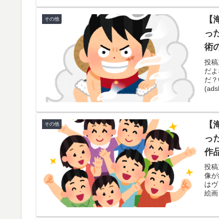
【MLB】先発投手のパワーランキング → 「
▶
【
その他
ウスキーと同じ勝数なんだよな」
っ
韓国人「これが新時代の配慮か！」日本のテ
▶
術
海外「日本のアニメは世界観や設定の作り込
▶
投稿
だよ
品とは・・・？ 海外の反応
だ？
(ads
海外「日本がキラキラして見える…」 日本の
▶
と話題に
突進してきた牛を跳び越えたら、牛が固まっ
▶
【
その他
っ
英国人「ようこそ」冨安健洋、クリスタルパ
▶
作
歓迎！アーセナルファンも祝福！【海外の反
投稿
外国人「お前ら日本のアルフォートというチ
▶
像が
はヴ
絵画レ
海外「世界で日本を死守するぞ！」 日本の消
▶
海外「これが文明か！」日本に比べて超石器
▶