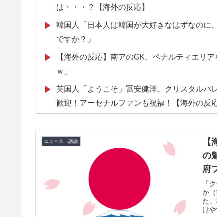
は・・・？【海外の反応】
韓国人「日本人は韓国が大好きなはずなのに
▶
ですか？」
【海外の反応】南アのGK、ペナルティエリア
▶
ｗ」
英国人「ようこそ」冨安健洋、クリスタルパ
▶
歓迎！アーセナルファンも祝福！【海外の反
韓国人「日本のXで話題になったエアコンの
▶
【あんこ】唐突になるんだけど、「魔法少女」
▶
【
ニュース・議論
の
韓国人「せっかく日本に韓国風のメンチカツ
▶
府
したんだそうです…」
的
「ク
韓国人「悲報：日本と韓国の立場が完全に逆
▶
か（
た。
（ﾌﾞﾙﾌﾞﾙ」＝韓国の反応
けや