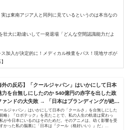
、実は東南アジア人と同列に見ているというのは本当なの
を壮大に勘違いして一発退場「どんな空間認識能力だよ
レス加入が決定的に！メディカル検査をパス！現地サポが
応】
臭いを消す方法をご覧ください」→「これマジ？」
ってどう思う？ 第2話 …まぁた侵略者か
海外の反応】「クールジャパン」はいかにして日本
魅力を台無しにしたのか 540億円の赤字を出した政
屋をオープンしてあげたのに、ほとんど客が来なくて閉店
ファンドの大失敗 → 「日本はブランディングが絶望
に下手」
ールジャパン」はいかにして日本の「クールさ」を台無しにした
転してしまった模様…」→「日本を笑って見てたのに…
前略）『ロボテック』を見たことで、私の人生の軌道は変わっ
私が今日本にいるのはそのためだ。そのアニメは、幼く影響を受
すかった私の脳裏に「日本は『クール（格好いい）』だ」...