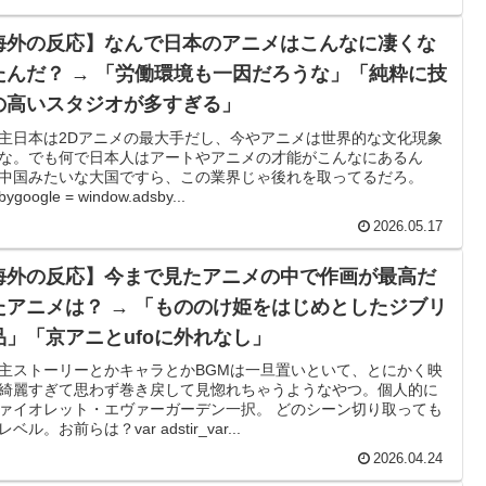
セールが山本由伸より下はないわ」「菅野は1位のミジオロ
海外の反応】なんで日本のアニメはこんなに凄くな
たんだ？ → 「労働環境も一因だろうな」「純粋に技
レビ局が下した驚きの表現規制に韓国人がビックリ仰天！
の高いスタジオが多すぎる」
みが半端じゃない…！」外国人を夢中ににする世界観の作
主日本は2Dアニメの最大手だし、今やアニメは世界的な文化現象
な。でも何で日本人はアートやアニメの才能がこんなにあるん
中国みたいな大国ですら、この業界じゃ後れを取ってるだろ。
bygoogle = window.adsby...
街頭インタビューに登場した女子高生4人組がエモすぎる
2026.05.17
て動かなくなった闘牛場の映像【海外の反応】
海外の反応】今まで見たアニメの中で作画が最高だ
たアニメは？ → 「もののけ姫をはじめとしたジブリ
レス加入が決定的に！メディカル検査をパス！現地サポが
品」「京アニとufoに外れなし」
応】
主ストーリーとかキャラとかBGMは一旦置いといて、とにかく映
ョコレート知ってる？」
綺麗すぎて思わず巻き戻して見惚れちゃうようなやつ。個人的に
ァイオレット・エヴァーガーデン一択。 どのシーン切り取っても
ベル。お前らは？var adstir_var...
防署を訪れたちびっ子集団が世界をメロメロに
2026.04.24
時代だった英国に海外が大騒ぎ