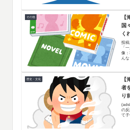
「原子が同じ場所にいたまま、2つの姿を規
▶
するらしい
【
その他
ドイツの湖上に巨大な水上竜巻が発生し周囲
▶
国
く
【画像】フジテレビ2026入社新人アナウンサ
▶
も
投稿
日本で婚活する韓国人男性が急増「日本の女
▶
「一
像：
韓国人「PSG、日本の鈴木彩艶に約60億円で
▶
んな
ﾌﾞﾙ）」「レギュラーとして出れるとは思わない.
【海外の反応】なぜイチローはあんなに敬遠四球
▶
【
歴史・文化
だぞ」
者
り
海外「全部日本の真似だったのか…」 日本の
▶
題に
(ads
の反
韓国人「PSG、日本の鈴木彩艶に約60億円
て子
▶
ブル）」「レギュラーとして出れるとは思わ